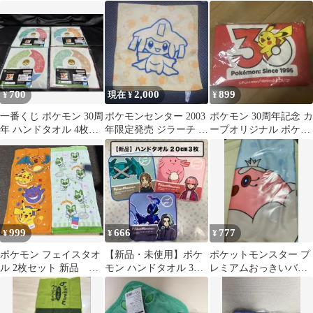
ケット
700
2,000
899
¥
現在 ¥
¥
一番くじ ポケモン 30周
ポケモンセンター 2003
ポケモン 30周年記念 カ
年 ハンドタオル 4枚セ
年限定発売 ジラーチ ミ
ープオリジナル ポケモ
ット
ニタオル
ンウェアラグ
999
666
777
¥
¥
¥
ポケモン フェイスタオ
【新品・未使用】ポケ
ポケットモンスター プ
ル 2枚セット 新品 未
モン ハンドタオル 3枚
レミアムおっきいバス
使用
セット 20cm
タオル〜ちょすい〜♡
新品未使用♡