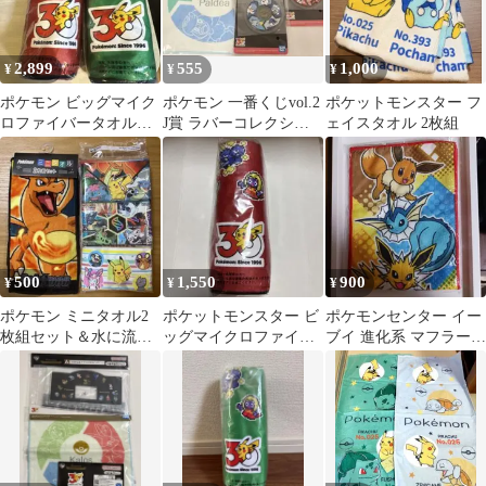
2,899
555
1,000
¥
¥
¥
ポケモン ビッグマイク
ポケモン 一番くじvol.2
ポケットモンスター フ
ロファイバータオル
J賞 ラバーコレクショ
ェイスタオル 2枚組
30th Anniversary
ン ハンドタオル
500
1,550
900
¥
¥
¥
ポケモン ミニタオル2
ポケットモンスター ビ
ポケモンセンター イー
枚組セット＆水に流せ
ッグマイクロファイバ
ブイ 進化系 マフラータ
るティッシュ
ータオル
オル