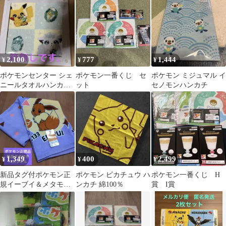
オル ポケモン
ティニ
ャマ・ピカチュウ
2,100
777
1,444
¥
¥
¥
ポケモンセンター シェ
ポケモン一番くじ セ
ポケモン ミジュマル イ
ニールタオルハンカチ
ット
セノモンハンカチ
SHINKA NO ISHI
1,349
400
2,499
¥
¥
¥
新品タグ付ポケモン正
ポケモン ピカチュウ ハ
ポケモン一番くじ H
規イーブイ＆メタモン
ンカチ 綿100％
賞 I賞
約60×120㌢バスタオル