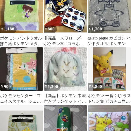
1,188
800
1,700
¥
¥
¥
ポケモン ハンドタオル
非売品 スワローズ
gelato pique カビゴン ハ
ぽこあポケモン メタモ
ポケモン30thコラボ！
ンドタオル ポケモン
ン イエロー
クリアファイル.巾着.お
まけ付き
900
1,300
5,800
¥
¥
¥
ポケモンセンター フ
【新品】ポケモン 巾着
ポケモン 一番くじ ラス
ェイスタオル シェイ
付きブランケット イー
トワン賞 ピカチュウぬ
ミ 新品未開封 2008
ブイ ブイズ
いぐるみ タオルラバー
年
コレクション