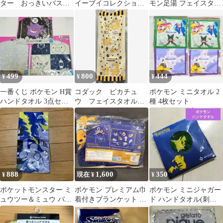
ター おっきいバスタ
イーブイコレクション
モン足湯 フェイスタオ
オル ちょすい
エーフィ ハンカチ
ル
499
800
444
¥
¥
¥
一番くじ ポケモン H賞
コダック ピカチュ
ポケモン ミニタオル 2
ハンドタオル 3点セッ
ウ フェイスタオル
種 4枚セット
ト
未使用 34✖️80 1枚
ポケモン
888
1,600
350
¥
現在 ¥
¥
ポケットモンスター ミ
ポケモン プレミアム巾
ポケモン ミニジャガー
ュウツー＆ミュウ バン
着付きブランケット イ
ド ハンドタオル(刺繍
ダナ 1998年 タフタシ
ーブイ＆スターライト
入り)。
リーズ
ナイト