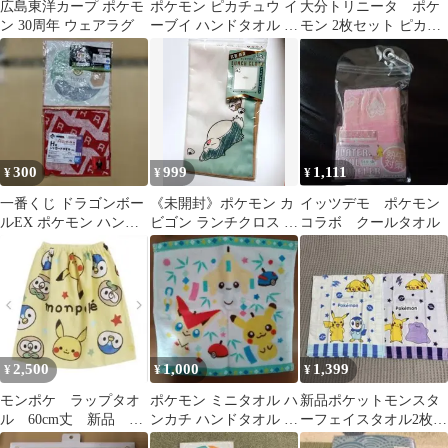
広島東洋カープ ポケモ
ポケモン ピカチュウ イ
大分トリニータ ポケ
ン 30周年 ウェアラグ
ーブイ ハンドタオル 2
モン 2枚セット ピカチ
枚セット
ュウ カメックス
300
999
1,111
¥
¥
¥
一番くじ ドラゴンボー
《未開封》ポケモン カ
イッツデモ ポケモン
ルEX ポケモン ハンド
ビゴン ランチクロス 抗
コラボ クールタオル
タオル 2枚セット
菌防臭
2,500
1,000
1,399
¥
¥
¥
モンポケ ラップタオ
ポケモン ミニタオル ハ
新品ポケットモンスタ
ル 60cm丈 新品 未
ンカチ ハンドタオル ジ
ーフェイスタオル2枚セ
使用 巻きタオル タ
ラーチ ピカチュウ ビク
ット メタモン・ポッチ