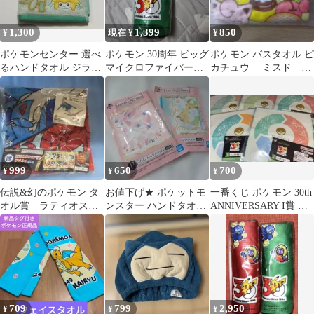
1,300
1,399
850
¥
現在 ¥
¥
ポケモンセンター 選べ
ポケモン 30周年 ビッグ
ポケモン バスタオル ピ
るハンドタオル ジラー
マイクロファイバータ
カチュウ ミスド
チ ミニタオル ハン
オル 緑
2023
ドタオル
999
650
700
¥
¥
¥
伝説&幻のポケモン タ
お値下げ★ ポケットモ
一番くじ ポケモン 30th
オル賞 ラティオス
ンスター ハンドタオル
ANNIVERSARY I賞 ハ
ラティアス
2枚セット
ンドタオル 全5種
709
799
2,950
¥
¥
¥