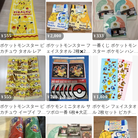
555
2,000
333
¥
¥
¥
ポケットモンスター ピ
ポケットモンスター フ
一番くじ ポケットモン
カチュウ タオル レア
ェイスタオル 2種✖️2枚
スター ポケモン ハンド
組
タオル 3種 まとめ売り
555
700
1,000
¥
¥
¥
ポケットモンスター ピ
ポケモンミニタオル サ
ポケモン フェイスタオ
カチュウ イーブイ フェ
ツポロ一番 6枚➕大正製
ル 2枚セット ピカチュ
イスタオル 2枚セット
薬 2枚セット
ウ ポッチャマ イーブ
イ 新品