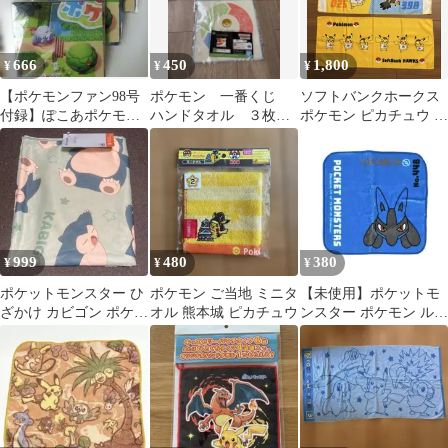
666
450
1,800
¥
¥
¥
【ポケモンファン98号
ポケモン 一番くじ
ソフトバンクホークス
付録】ぽこあポケモン
ハンドタオル ３枚セ
ポケモン ピカチュウ タ
レジャーシート3枚セッ
ット
オル 2枚セット
ト
999
480
380
¥
¥
¥
ポケットモンスター ひ
ポケモン ご当地 ミニタ
【未使用】ポケットモ
ざかけ カビゴン ポケモ
オル 熊本城 ピカチュウ
ンスター ポケモン ルカ
ン 冷感ケット
リオ ミニ ハンカチ ハ
ンドタオル