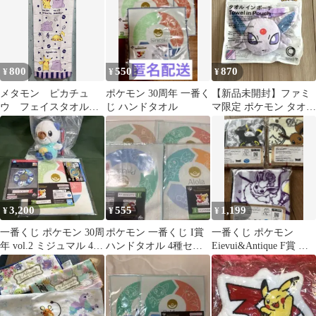
800
550
870
¥
¥
¥
メタモン ピカチュ
ポケモン 30周年 一番く
【新品未開封】ファミ
ウ フェイスタオル
じ ハンドタオル
マ限定 ポケモン タオル
未使用 34✖️80 1枚
インポーチ エーフィ
ポケモン
3WAY
3,200
555
1,199
¥
¥
¥
一番くじ ポケモン 30周
ポケモン 一番くじ I賞
一番くじ ポケモン
年 vol.2 ミジュマル 4点
ハンドタオル 4種セッ
Eievui&Antique F賞 ハ
セット
ト
ンドタオル 3枚セット