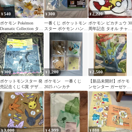
540
300
2,220
¥
¥
¥
ポケモン Pokémon
一番くじ ポケットモン
ポケモン ピカチュウ 30
Dramatic Collection タオ
スター ポケモン ハンド
周年記念 タオル チャー
ル
タオル パルデア地方 ま
ム 限定品 公式正規品
とめ売り
300
1,200
2,500
¥
¥
¥
ポケットモンスター 発
ポケモン 一番くじ
【新品未開封】ポケモ
売記念くじ G賞 デザイ
2025 ハンカチ
ンセンター ガーゼケッ
ンタオル
ト BUG OUT! お昼寝ケ
ット
3,000
4,999
888
¥
¥
¥