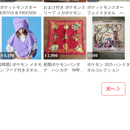
ポケットモンスター
おまけ付き ポケモンス
ポケットモンスター
EIEVUI & FRIENDS バ
リープ メガポケモンガ
フェイスタオル ハン
スタオル
チャ マフラータオル く
ドタオル ２枚セット
さタイプ
4,190
1,900
300
¥
¥
¥
[韓国] ポケモン メタモ
初期ポケモンバンダ
ポケモン 2025 ハンドタ
ン フード付きタオル
ナ ハンカチ 90年
オルコレクション
METAMONG 新品
代 でんきタイプ
次へ