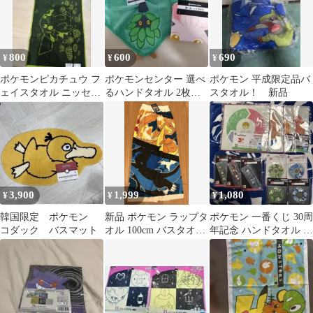
800
600
690
¥
¥
¥
ポケモンピカチュウ フ
ポケモンセンター 選べ
ポケモン 平成限定品バ
ェイスタオル ニッセイ
るハンドタオル 2枚セ
スタオル！ 新品
with Pokémon
ット
3,900
1,999
1,080
¥
¥
¥
韓国限定 ポケモン
新品 ポケモン ラップタ
ポケモン 一番くじ 30周
コダック バスマット
オル 100cm バスタオル
年記念 ハンドタオル ラ
巻きタオル メガリザー
バーコレクション
ドン