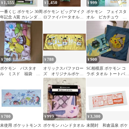
1,555
1,450
999
¥
¥
¥
一番くじ ポケモン 30周
ポケモン ビッグマイク
ポケモン フェイスタ
年記念 A賞 カレンダー
ロファイバータオル
オル ピカチュウ ゼ
I賞 ハンドタオル
30th Aniversary 緑
ニガメ フシギダネ
700
788
900
¥
¥
¥
ポケモン バスタオ
オリックスバファロー
SC相模原 ポケモン コ
ル ミスド 福袋
ズ オリジナルポケモ
ラボ タオル トートバッ
2023
ンタオル ピカチュウ
グ
700
999
3,300
¥
¥
¥
未使用 ポケットモンス
ポケモン ハンドタオル
未開封 和倉温泉 ポケ