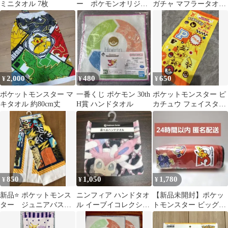
ミニタオル 7枚
ー ポケモンオリジナ
ガチャ マフラータオル
ルハンドタオル2種＆バ
ほのおタイプ みずタイ
ッグ
プ
2,000
480
650
¥
¥
¥
ポケットモンスター マ
一番くじ ポケモン 30th
ポケットモンスター ピ
キタオル 約80cm丈
H賞 ハンドタオル
カチュウ フェイスタオ
ル 新品
850
1,050
1,780
¥
¥
¥
新品⭐️ ポケットモンス
ニンフィア ハンドタオ
【新品未開封】ポケッ
ター ジュニアバスタ
ル イーブイコレクショ
トモンスター ビッグマ
オル
ン
イクロファイバータオ
ル 30周年 赤