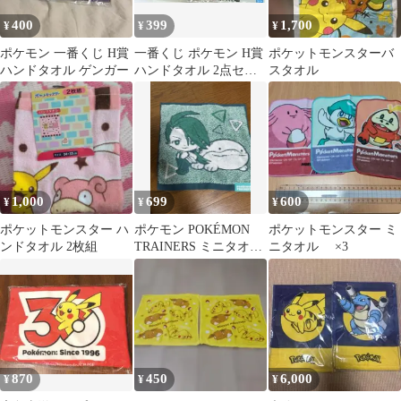
400
399
1,700
¥
¥
¥
ポケモン 一番くじ H賞
一番くじ ポケモン H賞
ポケットモンスターバ
ハンドタオル ゲンガー
ハンドタオル 2点セッ
スタオル
ト
1,000
699
600
¥
¥
¥
ポケットモンスター ハ
ポケモン POKÉMON
ポケットモンスター ミ
ンドタオル 2枚組
TRAINERS ミニタオル
ニタオル ×3
2枚セット
870
450
6,000
¥
¥
¥