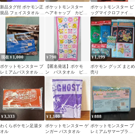
新品タグ付 ポケモン正
ポケットモンスター
ポケットモンスター ビ
規品 フェイスタオル カ
ヘアキャップ カビゴ
ッグマイクロファイバ
イリュー＆バンギラス
ン ヘアドライタオル
ータオル 2種セット
約34×75㌢
1,000
790
1,199
現在 ¥
¥
¥
ポケットモンスター プ
【匿名発送】ポケモ
ポケモン グッズ まとめ
レミアムバスタオル ブ
ン バスタオル ピン
売り
ルー＆ブラック
ク系
3,333
1,100
888
¥
¥
¥
わくらポケモン足湯タ
ポケットモンスター ゲ
ポケットモンスター プ
オル
ンガー バスタオル
レミアムサマーブラン