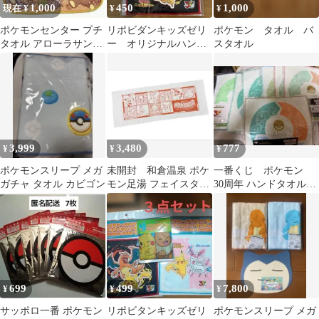
1,000
450
1,000
現在 ¥
¥
¥
ポケモンセンター プチ
リポビダンキッズゼリ
ポケモン タオル バ
タオル アローラサンセ
ー オリジナルハンド
スタオル
ット 夕日 完売品
タオル ポケモン
3,999
3,480
777
¥
¥
¥
ポケモンスリープ メガ
未開封 和倉温泉 ポケ
一番くじ ポケモン
ガチャ タオル カビゴン
モン足湯 フェイスタオ
30周年 ハンドタオルセ
ル
ット
699
499
7,800
¥
¥
¥
サッポロ一番 ポケモン
リポビタンキッズゼリ
ポケモンスリープ メガ