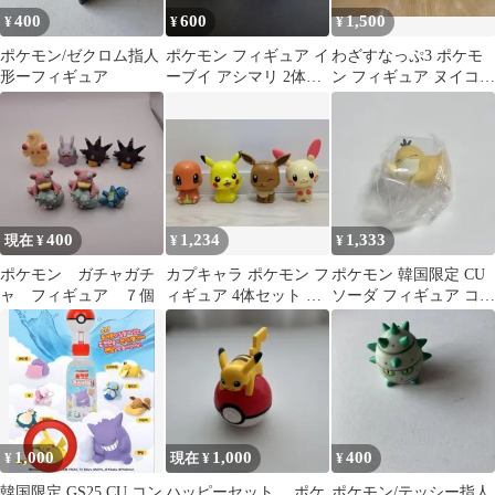
400
600
1,500
¥
¥
¥
ポケモン/ゼクロム指人
ポケモン フィギュア イ
わざすなっぷ3 ポケモ
形ーフィギュア
ーブイ アシマリ 2体セ
ン フィギュア ヌイコグ
ット
マ ポッチャマ ゴマゾウ
400
1,234
1,333
現在 ¥
¥
¥
ポケモン ガチャガチ
カプキャラ ポケモン フ
ポケモン 韓国限定 CU
ャ フィギュア ７個
ィギュア 4体セット ま
ソーダ フィギュア コダ
とめ売り
ック
1,000
1,000
400
¥
現在 ¥
¥
韓国限定 GS25 CU コン
ハッピーセット ポケ
ポケモン/テッシー指人