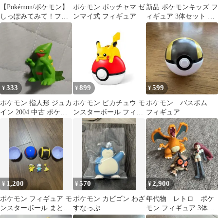
【Pokémon/ポケモン】
ポケモン ポッチャマ ゼ
新品 ポケモンキッズ フ
しっぽみてみて！フィ
ンマイ式 フィギュア
ィギュア 3体セット ザ
ギュア2 ヒトカゲ
シアン ザマゼンタ ムゲ
ンダイナ
333
899
599
¥
¥
¥
ポケモン 指人形 ジュカ
ポケモン ピカチュウ モ
ポケモン バスボム
イン 2004 中古 ポケモ
ンスターボール フィギ
フィギュア
ンキッズ ソフビ フィギ
ュア
ュア
1,200
570
2,900
¥
¥
¥
ポケモン フィギュア モ
ポケモン カビゴン わざ
年代物 レトロ ポケ
ンスターボール まとめ
すなっぷ
モン フィギュア 3体セ
売り
ット リザードン ムサシ