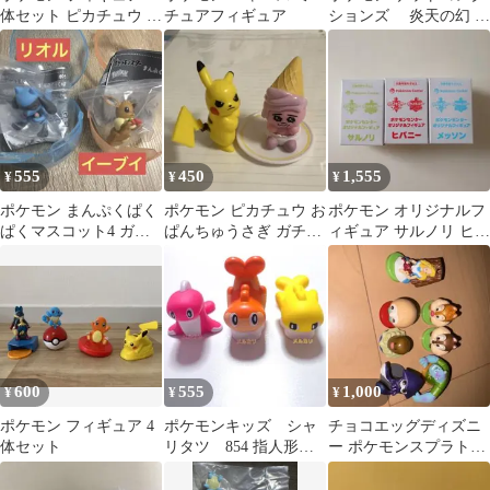
体セット ピカチュウ キ
チュアフィギュア
ションズ 炎天の幻 フ
ャプテンピカチュウ
ィギュア
ゼニガメ
555
450
1,555
¥
¥
¥
ポケモン まんぷくぱく
ポケモン ピカチュウ お
ポケモン オリジナルフ
ぱくマスコット4 ガチ
ぱんちゅうさぎ ガチャ
ィギュア サルノリ ヒバ
ャ フィギュア イーブイ
ガチャ フィギュア
ニー メッソン 3種セッ
リオル
ト
600
555
1,000
¥
¥
¥
ポケモン フィギュア 4
ポケモンキッズ シャ
チョコエッグディズニ
体セット
リタツ 854 指人形
ー ポケモンスプラトゥ
フィギュア ソフビ
ーン ミニフィギュア セ
ット