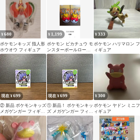
680
1,199
333
¥
¥
¥
ポケモンキッズ 指人形
ポケモン ピカチュウ モ
ポケモン ハリマロン フ
ホウオウ フィギュア
ンスターボールローラ
ィギュア
ー フィギュア2個
699
699
300
現在 ¥
現在 ¥
¥
② 新品 ポケモンキッズ
① 新品！ ポケモンキッ
ポケモン ヤドン ミニフ
メガゲンガー フィギュ
ズ メガゲンガー フィギ
ィギュア
ア
ュア