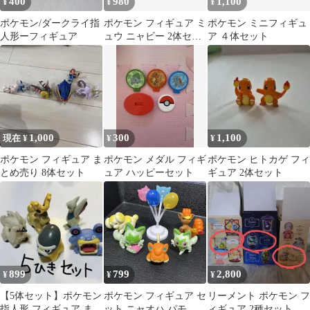
400
980
1,100
¥
¥
¥
ポケモン/ダークライ指
ポケモン フィギュア ミ
ポケモン ミニフィギュ
人形ーフィギュア
ュウ ニャビー 2体セッ
ア ４体セット
ト
1,000
300
1,100
現在 ¥
¥
¥
ポケモン フィギュア ま
ポケモン メダル フィギ
ポケモン ヒトカゲ フィ
とめ売り 8体セット
ュア ハッピーセット
ギュア 2体セット
899
799
2,800
¥
¥
¥
【5体セット】ポケモン
ポケモン フィギュア セ
リーメント ポケモン フ
指人形 フィギュア まと
ット ニャオハ パモ ロ
ィギュア 2種セット