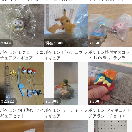
め売り
コン パピモッチ バルー
ン
444
800
650
¥
現在 ¥
¥
ポケモン モクロー ミニ
ポケモン ピカチュウ フ
ポケモン根付マスコッ
チュアフィギュア
ィギュア
ト Let's Sing! ラプラス
プリン
2,222
1,000
580
¥
¥
¥
ポケモン 釣り遊び フィ
ポケモン サーナイト フ
ポケモン フィギュア ヒ
ギュアセット
ィギュア
ノアラシ チョコエッ
グ