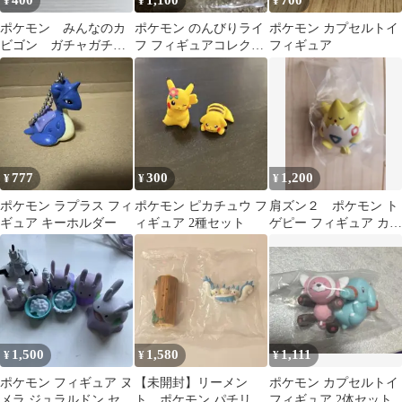
400
1,100
700
¥
¥
¥
ポケモン みんなのカ
ポケモン のんびりライ
ポケモン カプセルトイ
ビゴン ガチャガチ
フ フィギュアコレクシ
フィギュア
ャ フィギュア ゴン
ョン ピカチュウ
ベ
777
300
1,200
¥
¥
¥
ポケモン ラプラス フィ
ポケモン ピカチュウ フ
肩ズン２ ポケモン ト
ギュア キーホルダー
ィギュア 2種セット
ゲピー フィギュア カプ
セルトイ
1,500
1,580
1,111
¥
¥
¥
ポケモン フィギュア ヌ
【未開封】リーメン
ポケモン カプセルトイ
メラ ジュラルドン セッ
ト ポケモン パチリス
フィギュア 2体セット