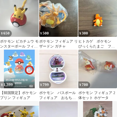
ホーホー
650
500
300
¥
¥
¥
ポケモン ピカチュウ モ
ポケモン フィギュア リ
ヒトカゲ ポケモン
ンスターボール フィギ
ザードン ガチャ
びっくらたまご フィ
ュア
ギュア
1,399
799
700
¥
¥
¥
【韓国限定】ポケモン
ポケモン バスボール
ポケモン フィギュア 2
プリン フィギュア
フィギュア おもち
体セット ホゲータ
ゃ ゲンガー