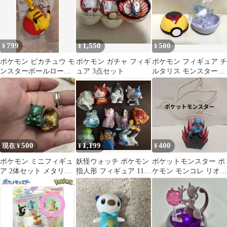
799
1,550
500
¥
¥
¥
ポケモン ピカチュウ モ
ポケモン ガチャ フィギ
ポケモン フィギュア チ
ンスターボールローラ
ュア 3点セット
ルタリス モンスターボ
ー フィギュア
ール
500
1,199
400
現在 ¥
¥
¥
ポケモン ミニフィギュ
妖怪ウォッチ ポケモン
ポケットモンスター ポ
ア 2体セット メタリッ
指人形 フィギュア 11体
ケモン モンコレ リオル
クカラー
セット
フィギュア 台座 エフェ
クト