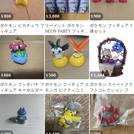
800
3,000
900
¥
¥
¥
ポケモン ピカチュウ フ
リーメント ポケモン
ポケモン フィギュア 3
ィギュア
NEON PARTY フィギュ
体セット
ア 4種セット 開封品
666
500
1,444
¥
¥
¥
ポケモン フシギバナ フ
ポケモン フィギュア エ
ポケモン スイートクラ
ィギュア キーホルダー
モンガ ビクティニ 2体
フトコレクション フィ
セット
ギュア