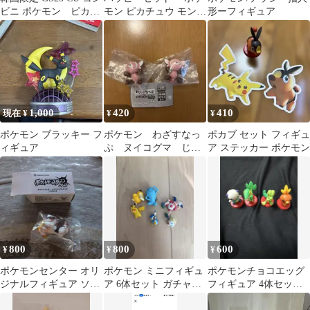
ビニ ポケモン ピカチ
モン ピカチュウ モンス
形ーフィギュア
ュウ フィギュア
ターボール フィギュア
1,000
420
410
現在 ¥
¥
¥
ポケモン ブラッキー フ
ポケモン わざすなっ
ポカブ セット フィギュ
ィギュア
ぷ ヌイコグマ じた
ア ステッカー ポケモン
ばた ガチャ フィギ
ュア 2個セット
800
800
600
¥
¥
¥
ポケモンセンター オリ
ポケモン ミニフィギュ
ポケモンチョコエッグ
ジナルフィギュア ソル
ア 6体セット ガチャガ
フィギュア 4体セット
ガレオ
チャ
②