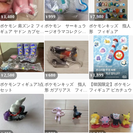
1,400
999
7,980
¥
¥
¥
ポケモン 肩ズン２ フィ
ポケモン サーキュラ
ポケモンキッズ 指人
ギュア ヤドン カプセル
ージオラマコレクショ
形 フィギュア
トイ
ン フィギュア リーメ
ント ハクリュー
2,500
680
1,899
¥
¥
¥
ポケモンフィギュア3点
ポケモンキッズ 指人
【韓国限定】ポケモン
セット
形 ガブリアス フィギ
フィギュア ピカチュウ
ュア