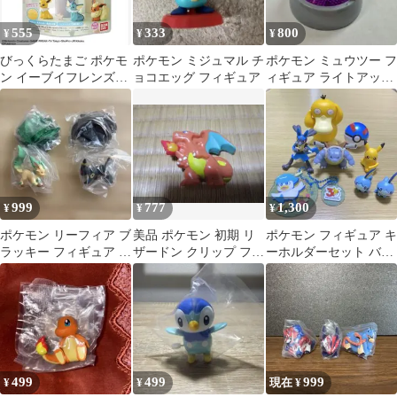
555
333
800
¥
¥
¥
びっくらたまご ポケモ
ポケモン ミジュマル チ
ポケモン ミュウツー フ
ン イーブイフレンズフ
ョコエッグ フィギュア
ィギュア ライトアップ
ィギュアコレクション
台座付き
999
777
1,300
¥
¥
¥
ポケモン リーフィア ブ
美品 ポケモン 初期 リ
ポケモン フィギュア キ
ラッキー フィギュア ガ
ザードン クリップ フィ
ーホルダーセット バス
チャ ジオラマコレクト
ギュア レトロ
ボム びっくらたまご
499
499
999
¥
¥
現在 ¥