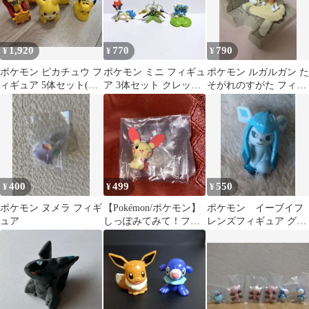
1,920
770
790
¥
¥
¥
ポケモン ピカチュウ フ
ポケモン ミニ フィギュ
ポケモン ルガルガン た
ィギュア 5体セット(ハ
ア 3体セット クレッフ
そがれのすがた フィギ
ッピーセット＋古いフ
ィ ケルディオ ケロマツ
ュア
ィギュア)
400
499
550
¥
¥
¥
ポケモン ヌメラ フィギ
【Pokémon/ポケモン】
ポケモン イーブイフ
ュア
しっぽみてみて！フィ
レンズフィギュア グレ
ギュア2 プラスル
イシア