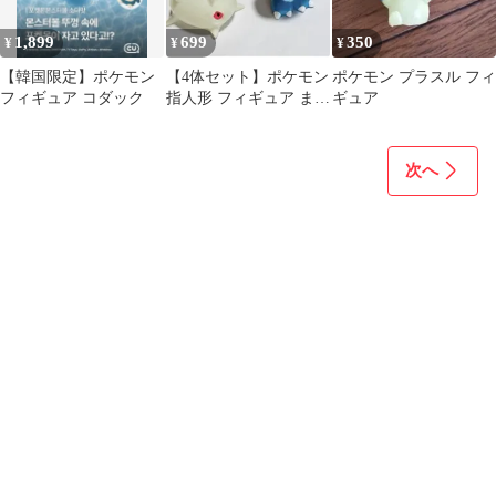
1,899
699
350
¥
¥
¥
【韓国限定】ポケモン
【4体セット】ポケモン
ポケモン プラスル フィ
フィギュア コダック
指人形 フィギュア まと
ギュア
め売り
次へ