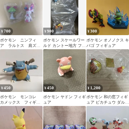
700
900
300
¥
¥
¥
ポケモン ニンフィ
ポケモン スケールワー
ポケモン オノノクス キ
ア ラルトス 肩ズ
ルド カントー地方 フィ
バゴ フィギュア
ン fig フィギュア
ギュア ゼニガメ ヒトカ
ゲ
450
450
1,200
¥
¥
¥
ポケモン モンコレ
ポケモン ヤドン フィギ
ポケモン 和の窓フィギ
カメックス フィギュ
ュア
ュア ピカチュウ ダルマ
ア
ッカ