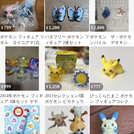
799
1,200
2,000
¥
¥
¥
ポケモン フィギュア リ
バタフリー ポケモン フ
ポケモン ザ・ポケモ
オル ヌイコグマ2点セ
ィギュア 2体セット
ンバトル デオキシ
ット
ス フィギュア
999
1,250
777
¥
¥
¥
2014年ポケモン フィギ
2013セレクションJ賞
びっくらたまご ポケモ
ュア 3体セット ヤヤコ
ポケモン ピカチュウド
ン フィギュアコレクシ
マ エリキテル マーイー
ール フィギュア
ョン バトルスタイル
カ