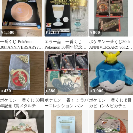
付き 最安値
1,500
2,333
800
¥
¥
¥
一番くじ Pokémon
エラー品 一番くじ
ポケモン一番くじ30th
30thANNIVERSARYvol.
Pokémon 30周年記念グ
ANNIVERSARY vol.2 J
2 プレート②
ラス H賞
賞
430
580
3,900
¥
¥
¥
ポケモン 一番くじ 30周
ポケモン 一番くじ ラバ
ポケモン 一番くじ B賞
年記念 J賞メタルチャ
ーコレクション ハンド
カビゴン＆ピカチュウ
ーム アチャモ
タオル セット
ぬいぐるみ