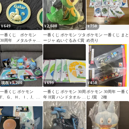
649
2,600
750
¥
¥
¥
一番くじ ポケモン
一番くじ ポケモン ツタ
ポケモン 一番くじ まと
30周年 メタルチャー
ージャ ぬいぐるみ C賞
め売り
ム メッソン
5,200
699
450
現在 ¥
¥
¥
一番くじ ポケモン
一番くじ ポケモン 30周
ポケモン 30周年 一番く
F、Ｇ、Ｈ、Ｉ、J、K
年 H賞 ハンドタオル ピ
じ J賞 2種
賞 10種類
カチュウ カントー ホウ
エン