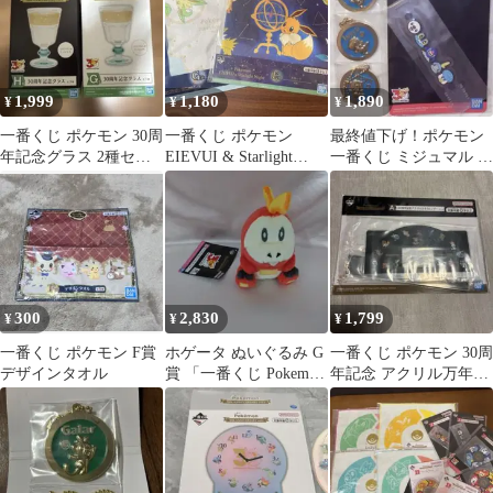
Walk!〜
1,999
1,180
1,890
¥
¥
¥
一番くじ ポケモン 30周
一番くじ ポケモン
最終値下げ！ポケモン
年記念グラス 2種セッ
EIEVUI & Starlight
一番くじ ミジュマル 4
ト
Night
個セット
300
2,830
1,799
¥
¥
¥
一番くじ ポケモン F賞
ホゲータ ぬいぐるみ G
一番くじ ポケモン 30周
デザインタオル
賞 「一番くじ Pokemon
年記念 アクリル万年カ
30th vol.2」
レンダーポケモン一番
くじA賞