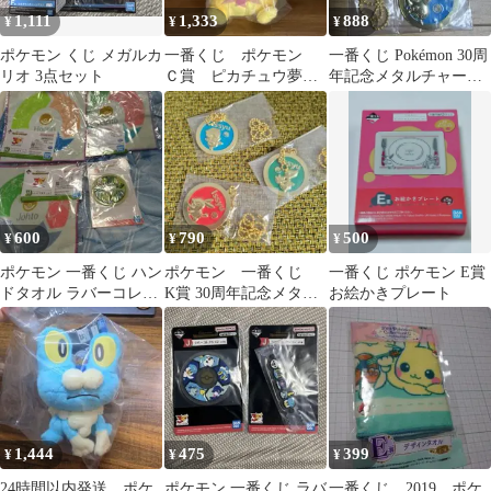
1,111
1,333
888
¥
¥
¥
ポケモン くじ メガルカ
一番くじ ポケモン
一番くじ Pokémon 30周
リオ 3点セット
Ｃ賞 ピカチュウ夢ご
年記念メタルチャー
こちぬいぐるみ
ム ポケモン アシマ
リ セット
600
790
500
¥
¥
¥
ポケモン 一番くじ ハン
ポケモン 一番くじ
一番くじ ポケモン E賞
ドタオル ラバーコレク
K賞 30周年記念メタル
お絵かきプレート
ション 4点セット
チャーム イッシュ地
方セット
1,444
475
399
¥
¥
¥
24時間以内発送 ポケ
ポケモン 一番くじ ラバ
一番くじ 2019 ポケ