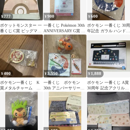
777
900
600
¥
¥
¥
ポケットモンスター 一
一番くじ Pokémon 30th
ポケモン 一番くじ 30周
番くじ C賞 ビッグマル
ANNIVERSARY G賞 グ
年記念 ガラル ハンドタ
チバッグ
ラス
オル
400
3,550
1,888
¥
¥
¥
ポケモン一番くじ K
一番くじ ポケモン
ポケモン 一番くじ A賞
賞メタルチャーム フ
30th アニバーサリー
30周年 記念アクリル万
ォッコ
ヒトカゲ カントー地
年カレンダー
方 C賞 ほか