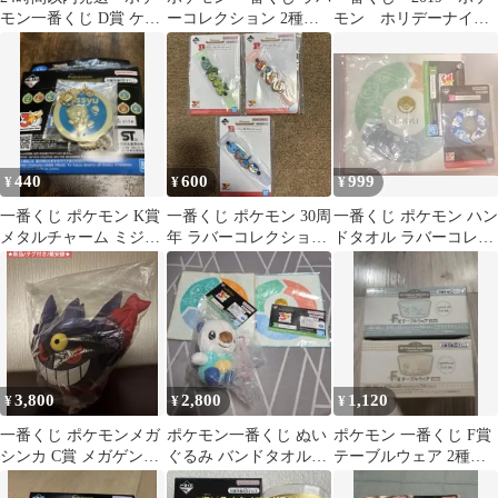
モン一番くじ D賞 ケロ
ーコレクション 2種セ
モン ホリデーナイ
マツ ぬいぐるみ
ット
ト E賞 デザインタ
オル
440
600
999
¥
¥
¥
一番くじ ポケモン K賞
一番くじ ポケモン 30周
一番くじ ポケモン ハン
メタルチャーム ミジュ
年 ラバーコレクション
ドタオル ラバーコレク
マル
3種セット
ション
3,800
2,800
1,120
¥
¥
¥
一番くじ ポケモンメガ
ポケモン一番くじ ぬい
ポケモン 一番くじ F賞
シンカ C賞 メガゲンガ
ぐるみ バンドタオルセ
テーブルウェア 2種セ
ーぬいぐるみ 新品タグ
ット
ット