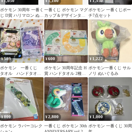
1,050
1,100
1,350
¥
¥
¥
ポケモン 30周年 一番く
一番くじ ポケモン マグ
ポケモン 一番くじポー
じ D賞 ハリマロン ぬい
カップ＆デザインタオ
チ7点セット
ぐるみ カロス地方
ルセット
589
600
1,222
¥
¥
¥
ポケモン 一番くじ
ポケモン 30周年記念 H
ポケモン一番くじ サル
タオル ハンドタオ
賞 ハンドタオル 2種セ
ノリ ぬいぐるみ
ル ニンフィア ミュ
ット 一番くじ
ウ ブイズ
800
2,800
1,000
¥
¥
¥
ポケモン ラバーコレク
一番くじ ポケモン 30th
ポケモン 一番くじ 30周
ション
ANNIVERSARY vol.2
年