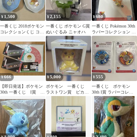
1,500
2,155
680
¥
¥
¥
一番くじ 2018ポケモン
一番くじ ポケモン G賞
一番くじ Pokémon 30th
コレクションくじ コレ
ぬいぐるみ ニャオハ
ラバーコレクション I
クションプレート 2枚
賞
セット
666
5,000
555
¥
¥
¥
【即日発送】ポケモン
ポケモン 一番くじ
一番くじ ポケモン
30th 一番くじ I賞 ハ
ラストワン賞 ピカチ
30th I賞 ラバーコレク
ンドタオル Ｊ賞 ラ
ュウ ソフビフィギュ
ション 2点セット
バーチャーム
ア