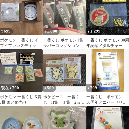
699
1,000
1,299
¥
¥
¥
ポケモン 一番くじ イー
一番くじ ポケモン J賞
一番くじ ポケモン 30周
ブイフレンズディッシ
ラバーコレクション 3
年記念メタルチャーム
ュコレクション
種セット
ホゲータ
700
500
799
現在 ¥
¥
¥
ポケモン 一番くじ K賞
ポケピース 一番く
一番くじ ポケモン
J賞 まとめ売り
じ H賞 Ｊ賞 2点セ
30周年アニバーサリー
ット
Vol.1 G賞 30周年記念
グラス