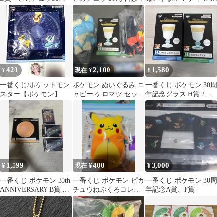
年記念プレート
プレート
賞
420
2,100
1,580
¥
現在 ¥
¥
一番くじ/ポケットモン
ポケモン ぬいぐるみ ニ
一番くじ ポケモン 30周
スター【ポケモン】
ャビー ケロマツ セッ
年記念グラス H賞 2個
ト 1番くじ その他
セット
1,599
400
3,000
¥
現在 ¥
¥
一番くじ ポケモン 30th
一番くじ ポケモン ピカ
一番くじ ポケモン 30周
ANNIVERSARY B賞 Ｊ
チュウねぶくろコレク
年記念A賞、F賞
賞 セット
ション リザードン