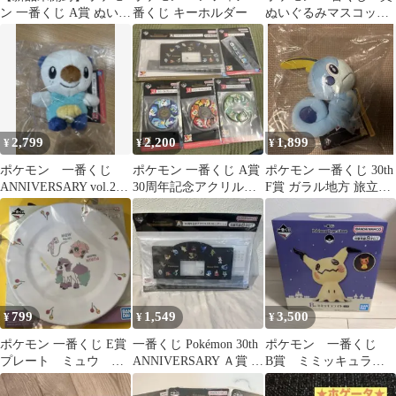
ン 一番くじ A賞 ぬいぐ
番くじ キーホルダー
ぬいぐるみマスコット
るみつきゲームクッシ
モクロー
ョン
2,799
2,200
1,899
¥
¥
¥
ポケモン 一番くじ
ポケモン 一番くじ A賞
ポケモン 一番くじ 30th
ANNIVERSARY vol.2
30周年記念アクリル万
F賞 ガラル地方 旅立ち
ミジュマル
年カレンダー
の3匹ぬいぐるみ メッ
ソン
799
1,549
3,500
¥
¥
¥
ポケモン 一番くじ E賞
一番くじ Pokémon 30th
ポケモン 一番くじ
プレート ミュウ プ
ANNIVERSARY Ａ賞 万
B賞 ミミッキュライ
リン ガラルボニータ
年カレンダー
ト