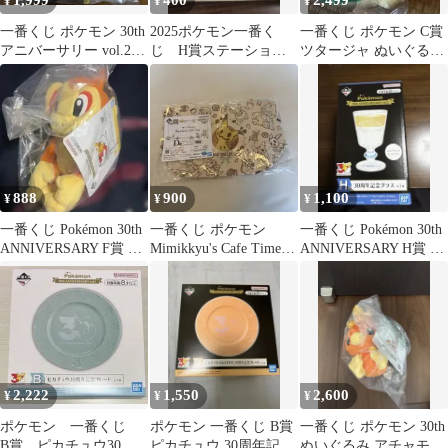
1,999
400
2,499
¥
¥
¥
一番くじ ポケモン 30th
2025ポケモン一番く
一番くじ ポケモン C賞
アニバーサリー vol.2 F
じ H賞ステーショナ
ツタージャ ぬいぐるみ
賞 メッソン
リーコレクション ポ
K賞 メタルチャーム 30
ップアップメモ
周年
888
900
1,100
¥
¥
¥
一番くじ Pokémon 30th
一番くじ ポケモン
一番くじ Pokémon 30th
ANNIVERSARY F賞 ヒ
Mimikkyu's Cafe Time
ANNIVERSARY H賞 グ
コザル
トートバッグ
ラス青色
2,222
1,550
2,600
¥
¥
¥
ポケモン 一番くじ
ポケモン 一番くじ B賞
一番くじ ポケモン 30th
B賞 ピカチュウ30周
ピカチュウ 30周年記念
ぬいぐるみ アチャモ E