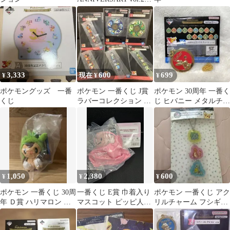
ツタージャ
3,333
600
699
¥
現在 ¥
¥
ポケモングッズ 一番
ポケモン 一番くじ J賞
ポケモン 30周年 一番く
くじ
ラバーコレクション 6
じ ヒバニー メタルチャ
点 まとめ売り
ーム
1,050
2,380
600
¥
¥
¥
ポケモン 一番くじ 30周
一番くじ E賞 巾着入り
ポケモン 一番くじ アク
年 Ｄ賞 ハリマロン ぬ
マスコット ピッピ人形
リルチャーム フシギダ
いぐるみ 新品未開封
2025 Pokemon Collection
ネ ヒトカゲ ゼニガメ
くじ 〜Let's Go for a