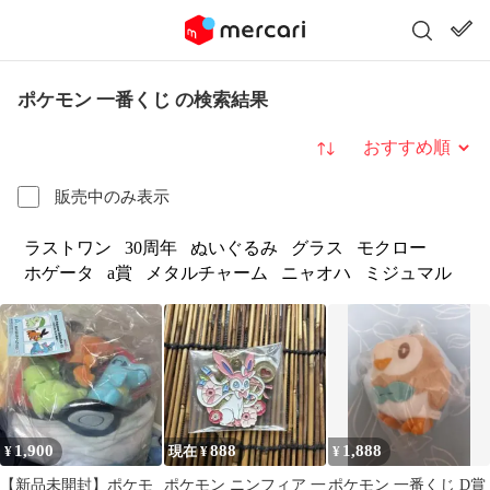
ポケモン 一番くじ の検索結果
並び替え
販売中のみ表示
ラストワン
30周年
ぬいぐるみ
グラス
モクロー
ホゲータ
a賞
メタルチャーム
ニャオハ
ミジュマル
1,900
888
1,888
¥
現在 ¥
¥
【新品未開封】ポケモ
ポケモン ニンフィア 一
ポケモン 一番くじ D賞