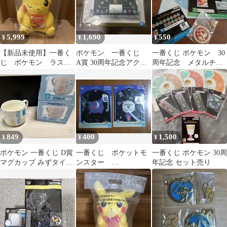
5,999
1,690
550
¥
¥
¥
【新品未使用】一番く
ポケモン 一番くじ
一番くじ ポケモン 30
じ ポケモン ラスト
A賞 30周年記念アクリ
周年記念 メタルチャ
ワン賞 ピカチュウ
ル万年カレンダー
ーム ハンドタオル セ
ット
849
400
1,500
¥
¥
¥
ポケモン 一番くじ D賞
一番くじ ポケットモ
一番くじ ポケモン 30周
マグカップ みずタイプ
ンスター
年記念 セット売り
カメックス
Type:Ghost G賞クリア
ファイル 2種