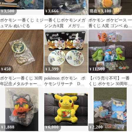
3,500
3,666
3,100
¥
¥
現在 ¥
ポケモン 一番くじ ミジ
一番くじポケモンメガ
ポケモン ポケピース 一
ュマル ぬいぐる
シンカA賞 メガリザ
番くじ A賞 ゴンベ ぬい
ードンぬいぐるみ
ぐるみ
450
1,399
11,500
¥
¥
¥
ポケモン一番くじ 30周
pokémon ポケモン ポ
【バラ売り不可】一番
年記念メタルチャー
ケモンリサーチ D
くじ ポケモン 30周年
ム ツタージャ
賞 デデンネのお皿 2
vol.１まとめ売り
枚セット
1,888
6,000
2,200
¥
¥
¥