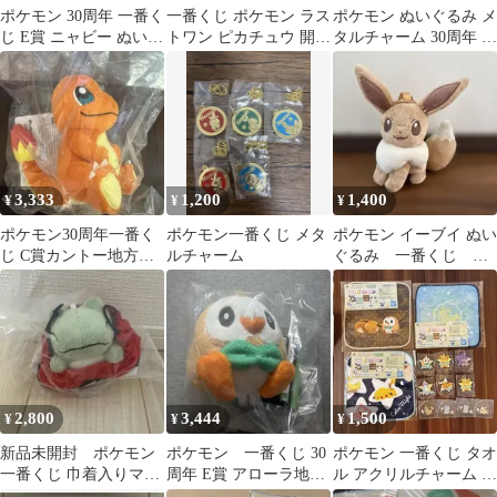
ポケモン 30周年 一番く
一番くじ ポケモン ラス
ポケモン ぬいぐるみ メ
じ E賞 ニャビー ぬいぐ
トワン ピカチュウ 開封
タルチャーム 30周年 一
るみ アローラ地方
品
番くじ
3,333
1,200
1,400
¥
¥
¥
ポケモン30周年一番く
ポケモン一番くじ メタ
ポケモン イーブイ ぬい
じ C賞カントー地方旅
ルチャーム
ぐるみ 一番くじ 美
立ちの3匹ぬいぐるみ
品
ヒトカゲ
2,800
3,444
1,500
¥
¥
¥
新品未開封 ポケモン
ポケモン 一番くじ 30
ポケモン 一番くじ タオ
一番くじ 巾着入りマス
周年 E賞 アローラ地方
ル アクリルチャーム セ
コット みがわり
ぬいぐるみ モクロー
ット