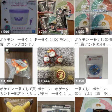
599
700
555
¥
¥
¥
ポケモン 一番くじ F
一番くじ ポケモン i j
ポケモン 一番くじ 30周
賞 ストックコンテナ
年 I賞 ハンドタオル 4
種 新品未開封
3,300
1,444
350
¥
¥
¥
ポケモン 一番くじ C賞
ポケモン ホゲータ
一番くじ ポケモン
カントー地方 ヒトカゲ
ガチャ 一番くじ ま
30th vol.1 I賞 ラバ
旅立ちの3匹ぬいぐるみ
とめ売り
ーコースター みずタ
イプ