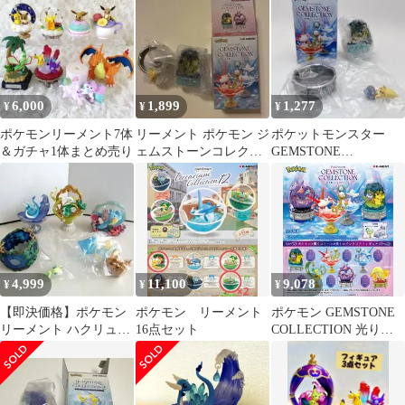
6,000
1,899
1,277
¥
¥
¥
ポケモンリーメント7体
リーメント ポケモン ジ
ポケットモンスター
＆ガチャ1体まとめ売り
ェムストーンコレクシ
GEMSTONE
ョン ピカチュウ＆メレ
COLLECTON フギュア
シー
4,999
11,100
9,078
¥
¥
¥
【即決価格】ポケモン
ポケモン リーメント
ポケモン GEMSTONE
リーメント ハクリュー
16点セット
COLLECTION 光り輝
ジャローダ ラプラス セ
くしんぴのキセキ
レビィ