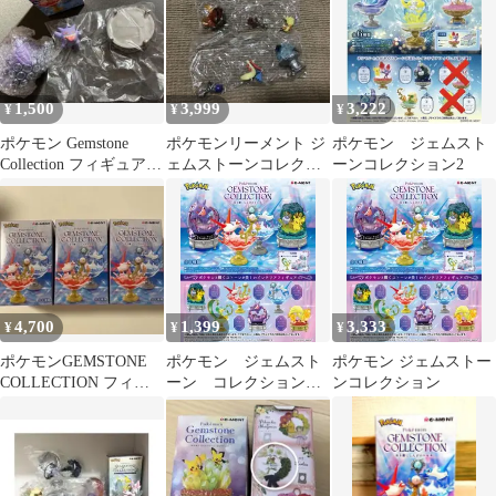
1,500
3,999
3,222
¥
¥
¥
ポケモン Gemstone
ポケモンリーメント ジ
ポケモン ジェムスト
Collection フィギュアセ
ェムストーンコレクシ
ーンコレクション2
ット
ョン ミロカロス ブース
ター 2点
4,700
1,399
3,333
¥
¥
¥
ポケモンGEMSTONE
ポケモン ジェムスト
ポケモン ジェムストー
COLLECTION フィギ
ーン コレクション
ンコレクション
ュア リーメント
光り輝くしんぴのキセ
キ 2個