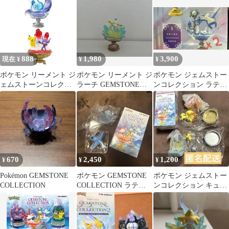
チ
888
1,980
3,900
現在 ¥
¥
¥
ポケモン リーメント ジ
ポケモン リーメント ジ
ポケモン ジェムストー
ェムストーンコレクシ
ラーチ GEMSTONE
ンコレクション ラティ
ョン2 ハクリュー ピカ
COLLECTION 2
オス
チュウ
670
2,450
1,200
¥
¥
¥
Pokémon GEMSTONE
ポケモン GEMSTONE
ポケモン ジェムストー
COLLECTION
COLLECTION ラティ
ンコレクション キュウ
オス
コン＆ピカチュウ・メ
レシー セット