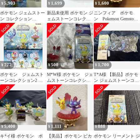
5,903
1,699
1,600
¥
¥
¥
ポケモン ジェムストー
新品未使用 ポケモン ジ
ニンフィア ポケモ
ン コレクション
ェムストーンコレクシ
ン Pokemon Gemstone
FANTOM
ョン2 シャンデラ
Collection 2
777
500
1,700
¥
¥
¥
ポケモン ジェムスト
M*W様 ポケモン ジェ
T*A様 【新品】ポケモ
ーンコレクション2 ピ
ムストーンコレクショ
ン ジェムストーンコレ
カチュウ&ヤミラミ
ン2
クション2 ハクリュー
フィギュア
5,400
1,111
888
¥
¥
¥
キ*イ様 ポケモン ポ
【美品】ポケモン ピカ
ポケモン リーメント ジ