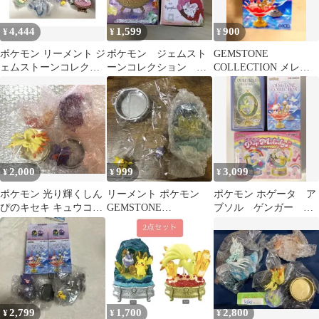
4,444
1,599
900
¥
¥
¥
ポケモン リーメント ジ
ポケモン ジェムスト
GEMSTONE
ェムストーンコレクシ
ーンコレクション ピ
COLLECTION メレシ
ョン2
カチュウ＆ピチュー
ー＆ピカチュウ
ハピネスリーフ
2,000
999
3,099
¥
¥
¥
ポケモン 光り輝くしん
リーメント ポケモン
ポケモン ホゲータ ア
ぴのキセキ キュウコン
GEMSTONE
ブソル ゲンガー リ
ゲンガー
COLLECTION
ーメント フィギュア
2,799
1,700
2,800
¥
¥
¥