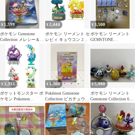
1,599
2,444
3,500
¥
¥
¥
ポケモン Gemstone
ポケモン リーメント セ
ポケモン リーメント
Collection メレシー＆ピ
レビィ キュウコン 2点
GEMSTONE
カチュウ
セット
COLLECTION 4種セッ
ト 箱付
3,333
1,300
5,980
¥
¥
¥
ポケットモンスター ポ
Pokémon Gemstone
ポケモン リーメント
ケモン Pokemon
Collection ピカチュウ&
Gemstone Collection 6種
GEMSTON リーメント
ピチュー
コンプリート