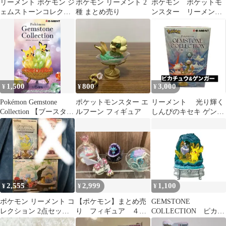
リーメント ポケモン ジ
ポケモン リーメント 2
ポケモン ポケットモ
ェムストーンコレクシ
種 まとめ売り
ンスター リーメン
ョン ラティアス ラティ
ト 6個セット
オス セット
1,500
800
3,000
¥
¥
¥
Pokémon Gemstone
ポケットモンスター エ
リーメント 光り輝く
Collection 【ブースタ
ルフーン フィギュア
しんぴのキセキ ゲンガ
ー】
ー ピカチュウ
2,555
2,999
1,100
¥
¥
¥
ポケモン リーメント コ
【ポケモン】まとめ売
GEMSTONE
レクション 2点セット
り フィギュア ４個
COLLECTION ピカチ
トゲキッス ハクリュー
セット
ュウ&メレシー