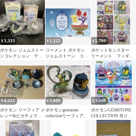
レーヌ セット
メント まとめ売り
GEMSTONE
COLLECTON 光り輝く
しんぴのキセキ (ポケ
モン ジェムストーンコ
レクション) BOX 【全6
種セット(フルコンプリ
ートセット)】
3,333
1,222
5,730
¥
¥
¥
ポケモン ジェムストー
リーメント ポケモン
ポケットモンスター
ンコレクション テラ
ジェムストーン コレ
リーメント フィギュ
リウムコレクション
クション2 ピカチュ
ア まとめ売り
シャンデラセット
ウ ヤミラミ
4,222
3,800
3,400
¥
¥
¥
ポケモン リーフィア メ
ポケモンgemstone
ポケモンGEMSTONE
レシー&ピカチュウ シ
collectionリーフィアと
COLLECTION 光り輝
ャンデラ
ピカチュウ フィギュア
くしんぴのキセキ 4種