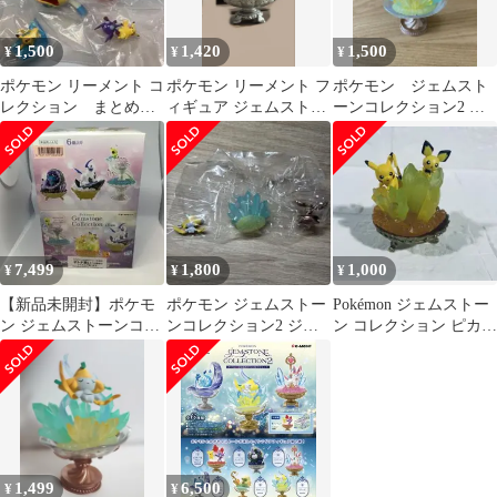
1,500
1,420
1,500
¥
¥
¥
ポケモン リーメント コ
ポケモン リーメント フ
ポケモン ジェムスト
レクション まとめ売
ィギュア ジェムストー
ーンコレクション2 ジ
り ピカチュウ ヤミ
ンコレクション シャン
ラーチ リーメント
ラミ ペリッパー
デラ
ポケモンセンター
7,499
1,800
1,000
¥
¥
¥
【新品未開封】ポケモ
ポケモン ジェムストー
Pokémon ジェムストー
ン ジェムストーンコレ
ンコレクション2 ジラ
ン コレクション ピカチ
クション BOX リーメ
ーチ
ュウ ピチュー
ント 全6種
1,499
6,500
¥
¥