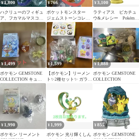
1,800
766
3,100
¥
¥
¥
ハクリューのフィギュ
ポケットモンスター
ラティアス ピカチュ
ア、フカマルマスコッ
ジェムストーンコレク
ウ&メレシー Pokémon
トおまけ付き
ション2 エルフーン フ
GEMSTONE コレクシ
ィギュア 47
ョン
1,499
1,599
1,888
¥
¥
¥
ポケモン GEMSTONE
【ポケモン】リーメン
ポケモン GEMSTONE
COLLECTION キュウ
ト✨2種セット✨ ガラル
COLLECTION
コン 2個セット 新品
ポニータ&リーフィア
1,990
1,999
855
¥
¥
¥
ポケモン リーメント
ポケモン 光り輝くしん
ポケモン GEMSTONE