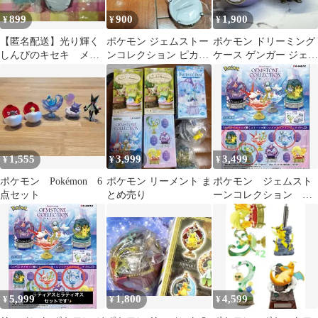
899
900
1,900
¥
¥
¥
【匿名配送】光り輝く
ポケモン ジェムストー
ポケモン ドリーミング
しんぴのキセキ メレ
ンコレクション ピカチ
ケース ゲンガー ジェム
シー&ピカチュウ
ュウ＆メレシー
ストーン ピカチュウ&
ヤミラミ2点
1,555
3,999
3,499
¥
¥
¥
ポケモン Pokémon 6
ポケモン リーメント ま
ポケモン ジェムスト
点セット
とめ売り
ーンコレクション 光
り輝くしんぴのキセ
キ 3点セット
5,999
1,800
4,599
¥
¥
¥