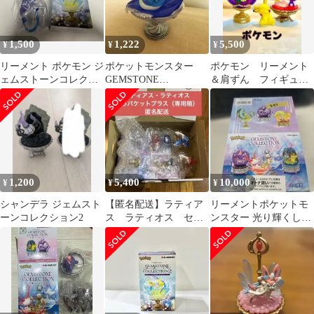
1,500
1,222
5,500
¥
¥
¥
リーメント ポケモン ジ
ポケットモンスター
ポケモン リーメント
ェムストーンコレクシ
GEMSTONE
＆肩ずん フィギュ
ョン2 ミニリュウ
COLLECTION 2
ア 3点セット (新品)
公式品切れ商品
1,200
5,400
10,000
¥
¥
¥
シャンデラ ジェムスト
【匿名配送】ラティア
リーメントポケットモ
ーンコレクション2
ス ラティオス セッ
ンスター 光り輝くしん
ト売り ポケモン ジ
ぴのキセキ 1BOX 845
ェムストーン
10