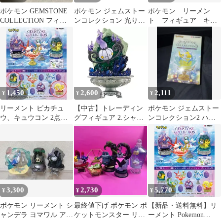
ポケモン GEMSTONE
ポケモン ジェムストー
ポケモン リーメン
COLLECTION フィギ
ンコレクション 光り輝
ト フィギュア キュ
ュア
くしんぴのキセキ ２種
ウコン アローラ
ピカチュウ
炎 氷 セット
1,450
2,600
2,111
¥
¥
¥
リーメント ピカチュ
【中古】トレーディン
ポケモン ジェムストー
ウ、キュウコン 2点セ
グフィギュア 2.シャン
ンコレクション2 ハク
ット
デラ 「Pokemon
リュー フィギュア
Gemstone Collection 2」
3,300
2,730
5,770
¥
¥
¥
ポケモン リーメント シ
最終値下げ ポケモン ポ
【新品・送料無料】リ
ャンデラ ヨマワル アシ
ケットモンスター リー
ーメント Pokemon