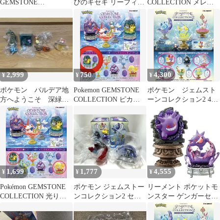
GEMSTONE
ぴのキセキ リーフィア
COLLECTION メレシ
COLLECTION2 シャン
キュウコン
ー&ピカチュウ
デラ
2,999
750
4,300
¥
¥
¥
ポケモン パルデア地
Pokemon GEMSTONE
ポケモン ジェムスト
方へようこそ 深緑の
COLLECTION ピカチ
ーンコレクション2 4種
森 ジェムストーンコ
ュウ&メレシー
セット
レクション
1,699
1,777
4,555
¥
¥
¥
Pokémon GEMSTONE
ポケモン ジェムストー
リーメント ポケットモ
COLLECTION 光り輝
ンコレクション2 セッ
ンスター ゲンガーセッ
くしんぴのキセキ
ト ピカチュウ&ヤミラ
ト
ミ ハクリュー