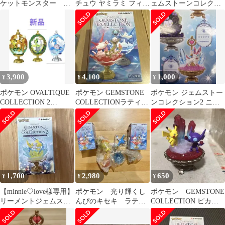
ケットモンスター ジ
チュウ ヤミラミ フィギ
ェムストーンコレクシ
ラーチ リーメント
ュア ジェムストーン
ョン2 ピカチュウ ヤミ
まとめ
コレクション2
ラミ
3,900
4,100
1,000
¥
¥
¥
ポケモン OVALTIQUE
ポケモン GEMSTONE
ポケモン ジェムストー
COLLECTION 2
COLLECTIONラティア
ンコレクション2 ニン
Luminous
ス・ラティオスリーメ
フィア フィギュア
ント
1,700
2,980
650
¥
¥
¥
【minnie♡love様専用】
ポケモン 光り輝くし
ポケモン GEMSTONE
リーメントジェムスト
んぴのキセキ ラティ
COLLECTION ピカチ
ーンコレクション2ニン
オス キュウコン 2点
ュウ ヤミラミ
フィア
セット リーメント