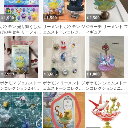
1,900
1,500
2,500
¥
¥
¥
ポケモン 光り輝くしん
リーメント ポケモン ジ
ジラーチ リーメント フ
ぴのキセキ リーフィ
ェムストーンコレクシ
ィギュア
ア キュウコン
ョン2 シャンデラ
7,999
3,666
1,000
¥
¥
¥
ポケモン ジェムストー
ポケモン リーメント ジ
ポケモン ジェムストー
ンコレクション2 セミ
ェムストーンコレクシ
ンコレクション2 ニン
コンプ
ョン2 フィギュア
フィア フィギュア カッ
プ無し