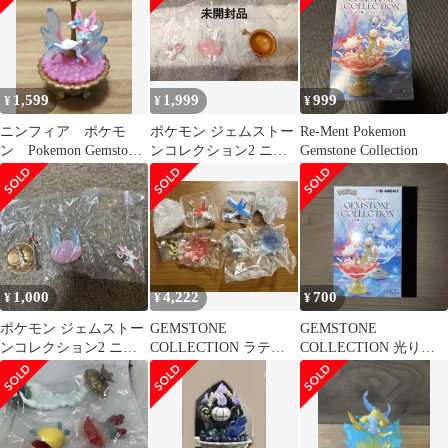
1,599
1,999
999
¥
¥
¥
ニンフィア ポケモ
ポケモン ジェムストー
Re-Ment Pokemon
ン Pokemon Gemstone
ンコレクション2 ニン
Gemstone Collection
Collection 2
フィア フィギュア
1,000
4,222
700
¥
¥
¥
ポケモン ジェムストー
GEMSTONE
GEMSTONE
ンコレクション2 ニン
COLLECTION ラティ
COLLECTION 光り輝
フィア フィギュア
アス・ラティオス セ
くしんぴのキセキ ピカ
ット
チュウ