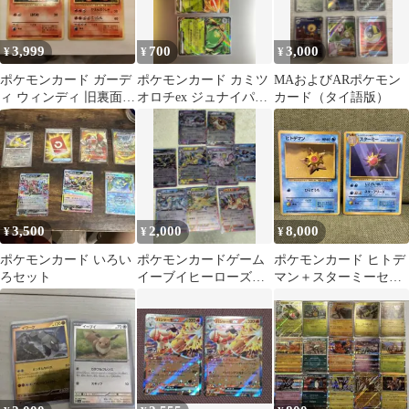
3,999
700
3,000
¥
¥
¥
ポケモンカード ガーデ
ポケモンカード カミツ
MAおよびARポケモン
ィ ウィンディ 旧裏面 2
オロチex ジュナイパー
カード（タイ語版）
枚セット
ex ヤバソチャex
3,500
2,000
8,000
¥
¥
¥
ポケモンカード いろい
ポケモンカードゲーム
ポケモンカード ヒトデ
ろセット
イーブイヒーローズ
マン＋スターミーセッ
GX 8枚セット
ト (旧裏面、マークな
し)