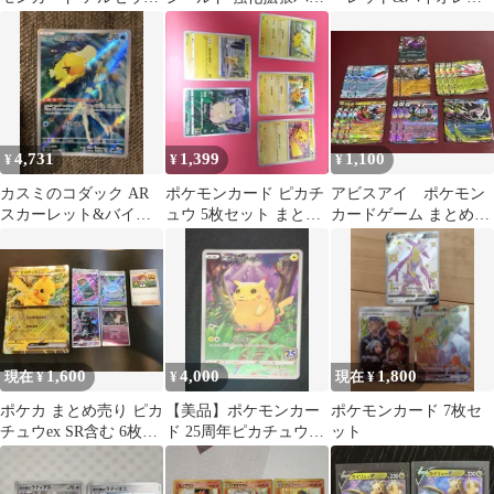
V 267/S-Pプロモ
ク Pokemon GO キラ …
ト 強化拡張パック クリ
LEGENDS
ムゾンヘ…
4,731
1,399
1,100
¥
¥
¥
カスミのコダック AR
ポケモンカード ピカチ
アビスアイ ポケモン
スカーレット&バイオ
ュウ 5枚セット まとめ
カードゲーム まとめ売
レット 強化拡張パック
売り
り
熱風のアリ…
1,600
4,000
1,800
現在 ¥
¥
現在 ¥
ポケカ まとめ売り ピカ
【美品】ポケモンカー
ポケモンカード 7枚セ
チュウex SR含む 6枚セ
ド 25周年ピカチュウ&
ット
ット
ホウオウ