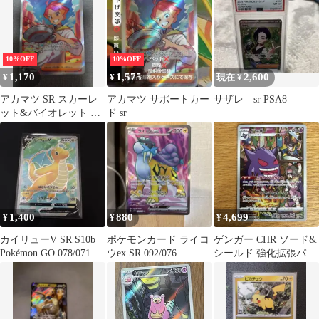
10%OFF
10%OFF
1,170
1,575
2,600
¥
¥
現在 ¥
アカマツ SR スカーレ
アカマツ サポートカー
サザレ sr PSA8
ット&バイオレット 拡
ド sr
張パック ステラミラク
ル キラ …
1,400
880
4,699
¥
¥
¥
カイリューV SR S10b
ポケモンカード ライコ
ゲンガー CHR ソード&
Pokémon GO 078/071
ウex SR 092/076
シールド 強化拡張パッ
ク ダークファンタズマ
キラ …