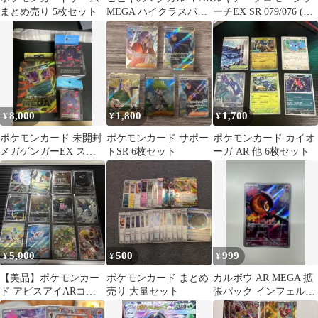
まとめ売り 5枚セット
MEGA ハイクラスパッ
ーチEX SR 079/076 (お
ク MEGAドリームex
まけあり)
キ…
8,000
1,800
1,700
¥
¥
¥
ポケモンカード 未開封
ポケモンカード サポー
ポケモンカード カイオ
メガゲンガーEX スタ
トSR 6枚セット
ーガ AR 他 6枚セット
ーターセット&デッキ
ケース&スリーブ
5,000
500
999
¥
¥
¥
【美品】ポケモンカー
ポケモンカード まとめ
カルボウ AR MEGA 拡
ド アビスアイARコン
売り 大量セット
張パック インフェルノ
プリート12枚セット
X 083/080 10枚