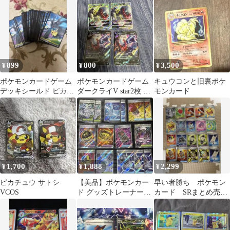
899
800
3,500
¥
¥
¥
ポケモンカードゲーム
ポケモンカードゲーム
キュウコンと旧裏ポケ
デッキシールド ピカチ
ダークライV star2枚 ダ
モンカード
ュウ&ゼクロム 64枚
ークライV2枚
入
1,700
1,888
2,299
¥
¥
¥
ピカチュウ サトシ
【美品】ポケモンカー
早い者勝ち ポケモン
VCOS
ド グッズトレーナーズ
カード SRまとめ売り
14枚セット
20枚