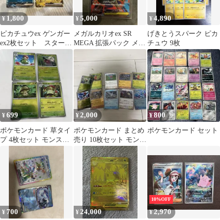
1,800
5,000
4,890
¥
¥
¥
ピカチュウex ゲンガー
メガルカリオex SR
げきとうスパーク ピカ
ex2枚セット スタート
MEGA 拡張パック メガ
チュウ 9枚
デッキ100 バトルコレ
ブレイブ キラ 078/063
クション
699
2,000
800
¥
¥
¥
ポケモンカード 草タイ
ポケモンカード まとめ
ポケモンカード セット
プ 4枚セット モンスタ
売り 10枚セット モンス
ーボールミラー
ターボールキラ
10%OFF
700
24,000
2,970
¥
¥
¥