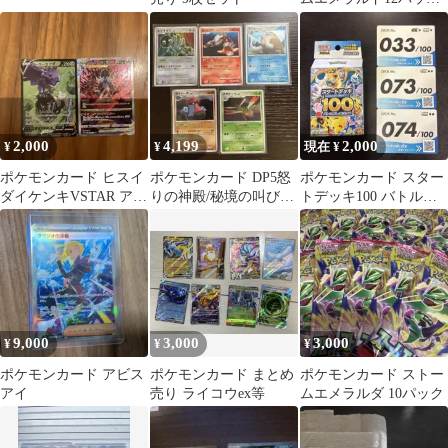
バイオレットex パック
6パック
2,000
4,199
2,000
¥
¥
現在 ¥
ポケモンカード ヒスイ
ポケモンカード DP5怒
ポケモンカード スター
ダイケンキVSTAR アー
りの神殿/秘境の叫び
トデッキ100 バトルコ
マーガアV 2枚セット
11枚
レクション
9,000
3,000
3,000
¥
¥
¥
ポケモンカード アビス
ポケモンカード まとめ
ポケモンカード ストー
アイ
売り ライコウex等
ムエメラルダ 10パック