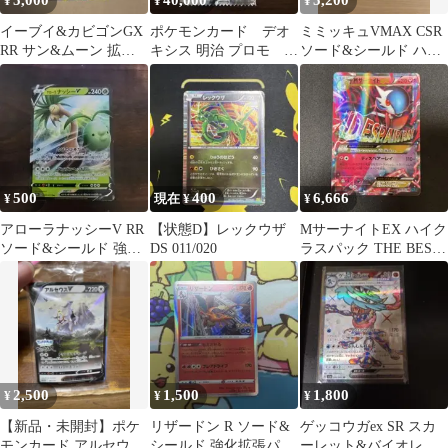
5,000
40,000
5,200
¥
¥
¥
イーブイ&カビゴンGX
ポケモンカード デオ
ミミッキュVMAX CSR
RR サン&ムーン 拡張
キシス 明治 プロモ 未
ソード&シールド ハイ
パック タッグボルト キ
開封 011/PCG-P
クラスパック VMAXク
ラ 0…
ライ…
500
400
6,666
¥
現在 ¥
¥
アローラナッシーV RR
【状態D】レックウザ
MサーナイトEX ハイク
ソード&シールド 強化
DS 011/020
ラスパック THE BEST
拡張パック Pokemon
OF XY キラ 092…
G…
2,500
1,500
1,800
¥
¥
¥
【新品・未開封】ポケ
リザードン R ソード&
ゲッコウガex SR スカ
モンカード アルセウス
シールド 強化拡張パッ
ーレット&バイオレッ