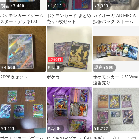
3,400
1,615
3,333
現在 ¥
¥
¥
ポケモンカードゲーム
ポケモンカード まとめ
カイオーガ AR MEGA
スタートデッキ100
売り 6枚セット
拡張パック ストームエ
No.046 No.013 ミラー
メラルダ キラ 080/076
10%OFF
4,600
4,500
900
¥
¥
現在 ¥
AR28枚セット
ポケカ
ポケモンカード V Vstar
適当売り
1,111
2,000
8,777
¥
¥
¥
ポケモンカードゲーム
ヒビキのマグカルゴ AR
ルギア プロモ ジラ