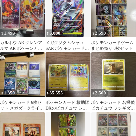
1,499
5,000
2,590
¥
¥
¥
カルボウ AR グレンア
メガグソクムシャex
ポケモンカードゲーム
ルマ AR ポケモンカー
SAR ポケモンカードゲ
まとめ売り 8枚セット
ド
ーム 3枚
1,350
35,555
2,500
¥
¥
¥
ポケモンカード 6枚セ
ポケモンカード 救助隊
ポケモンカード 名探偵
ット メガダークライex
DXのピカチュウ シブ
ピカチュウ フシギダネ
他
ヤのピカチュウ プロモ
セット