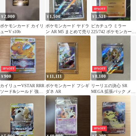
10%OFF
2,000
1,500
1,521
¥
¥
¥
ポケモンカード カイリ
ポケモンカード ヤドラ
ピカチュウ ミラー
ューV s10b
ン AR M5 まとめて売り
225/742 ポケモンカード
MEGAスタートデッキ
100
10%OFF
10%OFF
900
11,111
8,100
¥
¥
¥
カイリューVSTAR RRR
ポケモンカード フシギ
リーリエの決心 SR
ソード&シールド 強化
ダネ AR
MEGA 拡張パック メガ
拡張パック Pokemon…
ブレイブ キラ 086/063
10%OFF