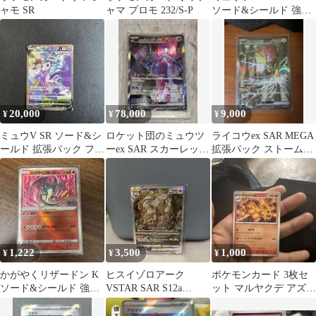
ャモ SR
ャマ プロモ 232/S-P
ソード&シールド 強化
拡張パック Pokemon …
20,000
78,000
9,000
¥
¥
¥
ミュウV SR ソード&シ
ロケット団のミュウツ
ライコウex SAR MEGA
ールド 拡張パック フュ
ーex SAR スカーレット
拡張パック ストームエ
ージョンアーツ キラ
&バイオレット 拡張パ
メラルダ キラ 108/…
106…
ック ロ…
1,222
3,500
1,000
¥
¥
¥
かがやくリザードン K
ヒスイゾロアーク
ポケモンカード 3枚セ
ソード&シールド 強化
VSTAR SAR S12a
ット マルヤクデ アズマ
拡張パック Pokemon
VSTARユニバース
オウ ツツケラ
GO…
234/1…