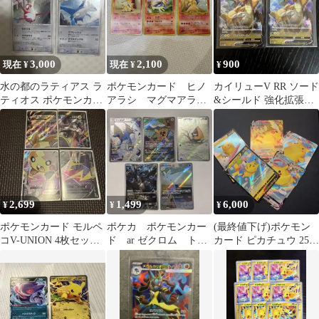
3,000
2,100
900
現在 ¥
現在 ¥
¥
水の都のラティアス ラ
ポケモンカード ヒノ
カイリューV RR ソード
ティオス ポケモンカー
アラシ マグマアラ
&シールド 強化拡張パ
ド 2枚セット
シ バクフーン
ック Pokemon GO キ…
2,699
1,499
6,000
¥
¥
¥
ポケモンカード モルペ
ポケカ ポケモンカー
(最終値下げ)ポケモン
コV-UNION 4枚セット
ド ar ゼクロム トゲ
カード ピカチュウ 25周
おまけ付き
キッス ライボルト
年記念 &プロモ 5枚セ
スピンロトム
ット