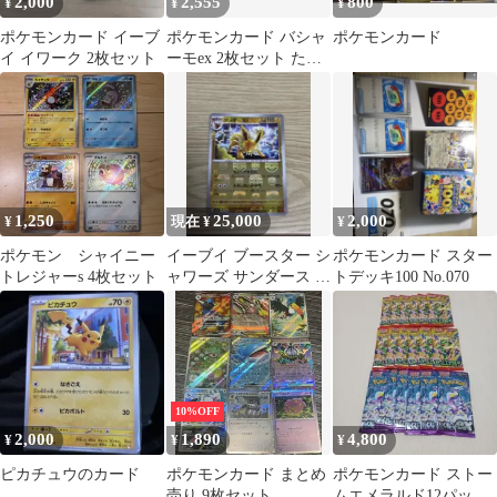
2,000
2,555
800
¥
¥
¥
ポケモンカード イーブ
ポケモンカード バシャ
ポケモンカード
イ イワーク 2枚セット
ーモex 2枚セット たぎ
るとうし
1,250
25,000
2,000
¥
現在 ¥
¥
ポケモン シャイニー
イーブイ ブースター シ
ポケモンカード スター
トレジャーs 4枚セット
ャワーズ サンダース マ
トデッキ100 No.070
スボミラー
10%OFF
2,000
1,890
4,800
¥
¥
¥
ピカチュウのカード
ポケモンカード まとめ
ポケモンカード ストー
売り 9枚セット
ムエメラルド12パック