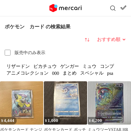
ポケモン カード の検索結果
並び替え
販売中のみ表示
リザードン
ピカチュウ
ゲンガー
ミュウ
コンプ
アニメコレクション
まとめ
スペシャル
000
psa
4,444
1,000
4,200
¥
¥
¥
ポケモンカード ナンジ
ポケモンカード ポッチ
ミュウツーVSTAR HR