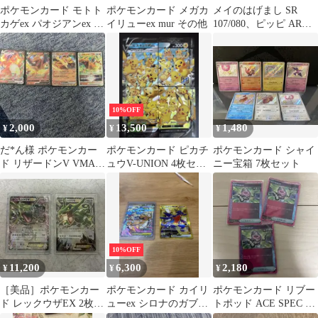
ポケモンカード モトト
ポケモンカード メガカ
メイのはげまし SR
カゲex パオジアンex ま
イリューex mur その他
107/080、ピッピ AR
とめ
086/080 2枚セット
10%OFF
2,000
13,500
1,480
¥
¥
¥
だ*ん様 ポケモンカー
ポケモンカード ピカチ
ポケモンカード シャイ
ド リザードンV VMAX
ュウV-UNION 4枚セッ
ニー宝箱 7枚セット
ex VSTAR 4枚セット
ト
10%OFF
11,200
6,300
2,180
¥
¥
¥
［美品］ポケモンカー
ポケモンカード カイリ
ポケモンカード リブー
ド レックウザEX 2枚セ
ューex シロナのガブリ
トポッド ACE SPEC 3
ット
アスex 2枚セット
枚セット