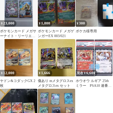
23,000
1,800
300
¥
¥
¥
ポケモンカード メガサ
ポケモンカード メガゲ
ポケカ様専用
ーナイト・リーリエの
ンガーEX 003/021
決心2枚セット
12,000
1,666
6,600
¥
¥
現在 ¥
ヤドン&コダックGX 2
傷あり mメタグロスex
ホウオウ ルギア 25th
枚
メタグロスex セット
ミラー PSA10 連番セ
ット