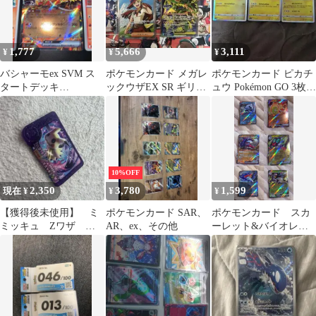
1,777
5,666
3,111
¥
¥
¥
バシャーモex SVM ス
ポケモンカード メガレ
ポケモンカード ピカチ
タートデッキ
ックウザEX SR ギリー
ュウ Pokémon GO 3枚セ
Generations 016/175
SR
ット
10%OFF
2,350
3,780
1,599
現在 ¥
¥
¥
【獲得後未使用】 ミ
ポケモンカード SAR、
ポケモンカード スカ
ミッキュ Zワザ レ
AR、ex、その他
ーレット&バイオレッ
ア枠 フレンダ ベス
ト １０枚セット
トタッグ第5弾