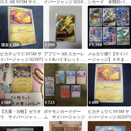
ロス AR SV5M サイバ
イバージャッジ 023/071
ンカード 未開封パッ
ージャッジ 080/071
3枚セット
ク 17パックセット
300
399
3,160
現在 ¥
¥
¥
ピカチュウ C SV5M サ
アブリー AR スカーレ
メルカリ便!!【サイバ
イバージャッジ 023/071
ット&バイオレット 拡
ージャッジ】ＡＲまと
張パック サイバージャ
め売り(６枚セット)
ッジ キラ…
500
723
400
¥
¥
¥
【大量・50枚】ゼラオ
ポケモンカードゲー
ピカチュウ C SV5M サ
ラ サイバージャッ
ム サイバージャッジ
イバージャッジ 023/071
ジ sv5M