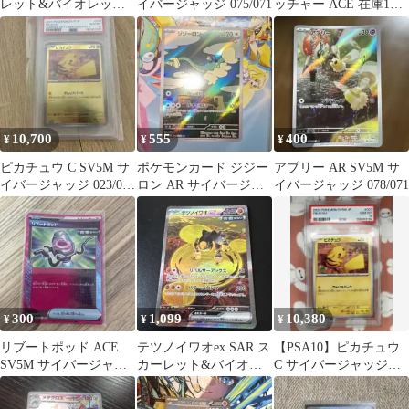
レット&バイオレット
イバージャッジ 075/071
ッチャー ACE 在庫1
拡張パック サイバージ
枚 100円
ャッジ 0…
10,700
555
400
¥
¥
¥
ピカチュウ C SV5M サ
ポケモンカード ジジー
アブリー AR SV5M サ
イバージャッジ 023/071
ロン AR サイバージャ
イバージャッジ 078/071
PSA10
ッジ
300
1,099
10,380
¥
¥
¥
リブートポッド ACE
テツノイワオex SAR ス
【PSA10】ピカチュウ
SV5M サイバージャッ
カーレット&バイオレ
C サイバージャッジ
ジ 063/071
ット 拡張パック サイバ
psa10
ージャ…