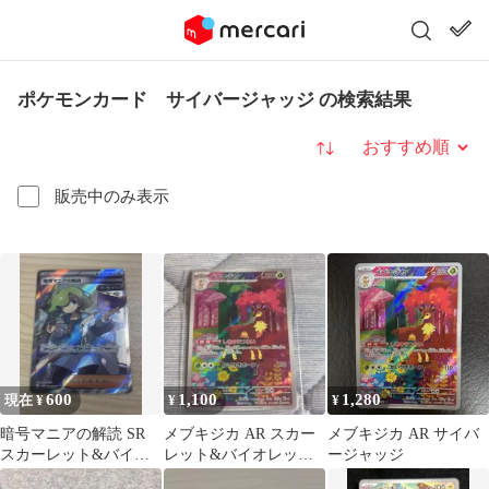
ポケモンカード サイバージャッジ の検索結果
並び替え
販売中のみ表示
600
1,100
1,280
現在 ¥
¥
¥
暗号マニアの解読 SR
メブキジカ AR スカー
メブキジカ AR サイバ
スカーレット&バイオ
レット&バイオレット
ージャッジ
レット 拡張パック サイ
拡張パック サイバージ