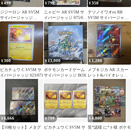
499
799
350
¥
¥
¥
ジジーロン AR SV5M
ニャビー AR SV5M サ
テツノイワオex RR
サイバージャッジ
イバージャッジ 075/071
SV5M サイバージャッ
083/071
ポケモンカード
ジ 041/071
300
13,000
1,280
¥
¥
¥
ピカチュウ C SV5M サ
ポケモンカードゲーム
メブキジカ AR スカー
イバージャッジ 023/071
サイバージャッジ BOX
レット&バイオレット
拡張パック サイバージ
ャッジ 0…
6,666
799
4,000
¥
¥
¥
【10枚セット】メタグ
ピカチュウ C SV5M サ
笑*認様 に*ト様 ポケモ