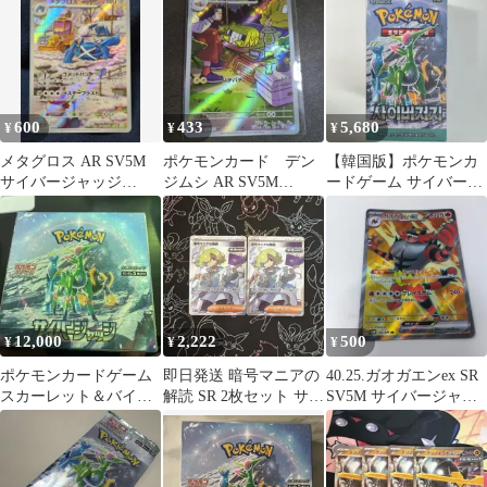
ジャッジ…
600
433
5,680
¥
¥
¥
メタグロス AR SV5M
ポケモンカード デン
【韓国版】ポケモンカ
サイバージャッジ
ジムシ AR SV5M
ードゲーム サイバージ
080/071
076/071 サイバージャッ
ャッジ1BOX シュリン
ジ
ク付き
12,000
2,222
500
¥
¥
¥
ポケモンカードゲーム
即日発送 暗号マニアの
40.25.ガオガエンex SR
スカーレット＆バイオ
解読 SR 2枚セット サイ
SV5M サイバージャッ
レット 拡張パック サイ
バージャッジ
ジ ポケモンカード
バージャッジ