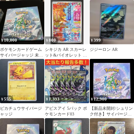
ャッジ BOX ポケモン
ュリンク付き
カードゲーム スカーレ
ット&バイオレット
10,000
800
399
¥
¥
¥
ポケモンカードゲーム
シキジカ AR スカーレ
ジジーロン AR
サイバージャッジ 未開
ット&バイオレット 拡
封BOX
張パック サイバージャ
ッジ 07…
555
1,333
12,900
¥
¥
¥
ピカチュウサイバージ
アビスアイ 5パック ポ
【新品未開封/シュリン
ャッジ
ケモンカード03
ク付き】サイバージャ
ッジ 拡張パック 1BOX
sv5m