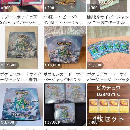
300
700
300
¥
¥
¥
リブートポッド ACE
c*s様 ニャビー AR
開封済 サイバージャッ
SV5M サイバージャッ
SV5M サイバージャッ
ジ ゴースのキーホルダ
ジ 063/071 2枚セット
ジ 075/071
ー付き
13,500
13,000
1,500
¥
¥
¥
ポケモンカード サイバ
ポケモンカード サイ
ポケモンカード サイ
ージャッジ box 未開封
バージャッジBOX シュ
バージャッジ 5パック
BOX シュリンク付き
リンク付き
3,700
37,000
400
¥
¥
¥