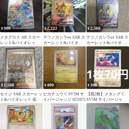
900
2,222
2,500
¥
¥
¥
メタグロス AR スカー
テツノカシラex SAR ス
テツノカシラex SAR ス
レット&バイオレット
カーレット&バイオレ
カーレット&バイオレ
拡張パック サイバージ
ット 拡張パック サイバ
ット 拡張パック サイバ
ャッジ キ…
ージャ…
ージャ…
1,500
400
300
¥
¥
¥
セイジ SAR スカーレッ
ピカチュウ C SV5M サ
【残2枚】メタング C
ト&バイオレット 拡張
イバージャッジ 023/071
SV5M サイバージャッ
パック サイバージャッ
ジ 047/071
ジ 09…