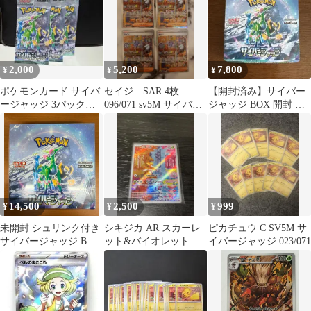
2,000
5,200
7,800
¥
¥
¥
ポケモンカード サイバ
セイジ SAR 4枚
【開封済み】サイバー
ージャッジ 3パックセ
096/071 sv5M サイバー
ジャッジ BOX 開封 ポ
ット
ジャッジ
ケカ中身触らず
14,500
2,500
999
¥
¥
¥
未開封 シュリンク付き
シキジカ AR スカーレ
ピカチュウ C SV5M サ
サイバージャッジ BOX
ット&バイオレット 拡
イバージャッジ 023/071
ボックス ポケカ ポケモ
張パック サイバージャ
ン ポケモンカードゲー
ッジ 07…
ム