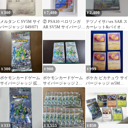
300
7,480
2,400
¥
¥
¥
メルタン C SV5M サイ
② PSA10 ベロリンガ
テツノイサハex SAR ス
バージャッジ 049/071
AR SV5M サイバージャ
カーレット&バイオレ
ッジ 082/071
ット 拡張パック サイバ
ージャ…
300
900
999
¥
¥
¥
ポケモンカードゲーム
ポケモンカードゲーム
ポケカ ピカチュウ サイ
サイバージャッジ 拡張
サイバージャッジ 2パ
バージャッジ sv5M
パック
ック
023/071 4枚セット
333
3,555
850
¥
¥
¥