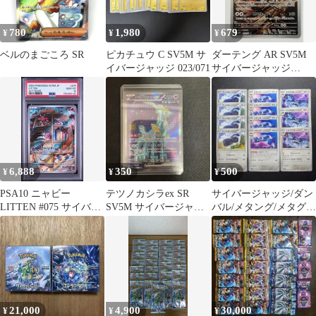
780
1,980
679
¥
¥
¥
ベルのまごころ SR
ピカチュウ C SV5M サ
ダーテング AR SV5M
イバージャッジ 023/071
サイバージャッジ
072/071 ポケモンカード
PokemonCard
6,888
350
500
¥
¥
¥
PSA10 ニャビー
テツノカシラex SR
サイバージャッジ/ダン
LITTEN #075 サイバー
SV5M サイバージャッ
バル/メタング/メタグロ
ジャッジ SV5M AR
ジ 086/071
ス/進化ライン
21,000
4,900
30,000
¥
¥
¥