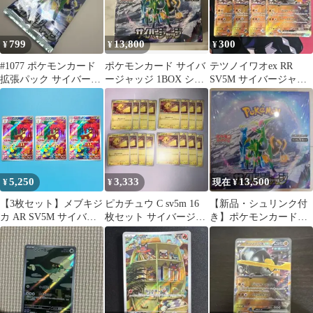
799
13,800
300
¥
¥
¥
#1077 ポケモンカード
ポケモンカード サイバ
テツノイワオex RR
拡張パック サイバージ
ージャッジ 1BOX シュ
SV5M サイバージャッ
ャッジ 1パック 新品未
リンク付
ジ 041/071 4枚セット
開封商品
5,250
3,333
13,500
¥
¥
現在 ¥
【3枚セット】メブキジ
ピカチュウ C sv5m 16
【新品・シュリンク付
カ AR SV5M サイバー
枚セット サイバージャ
き】ポケモンカードゲ
ジャッジ 074/071 ポケ
ッジ
ーム サイバージャッ
モンカード
ジ 未開封BOX