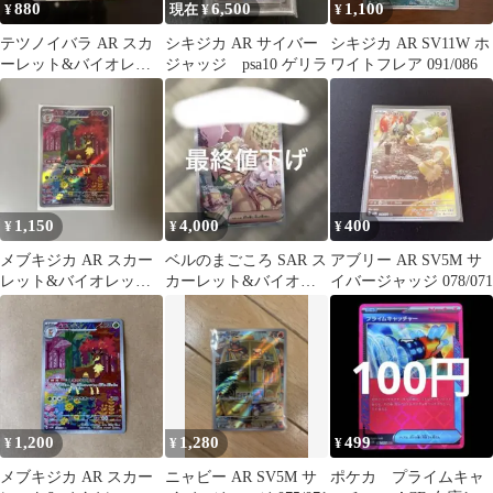
880
6,500
1,100
¥
現在 ¥
¥
テツノイバラ AR スカ
シキジカ AR サイバー
シキジカ AR SV11W ホ
ーレット&バイオレッ
ジャッジ psa10 ゲリラ
ワイトフレア 091/086
ト 拡張パック サイバー
ジャッジ …
1,150
4,000
400
¥
¥
¥
メブキジカ AR スカー
ベルのまごころ SAR ス
アブリー AR SV5M サ
レット&バイオレット
カーレット&バイオレ
イバージャッジ 078/071
拡張パック サイバージ
ット 拡張パック サイバ
ャッジ 0…
ージャッ…
1,200
1,280
499
¥
¥
¥
メブキジカ AR スカー
ニャビー AR SV5M サ
ポケカ プライムキャ