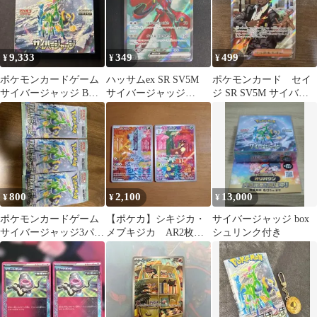
9,333
349
499
¥
¥
¥
ポケモンカードゲーム
ハッサムex SR SV5M
ポケモンカード セイ
サイバージャッジ BOX
サイバージャッジ
ジ SR SV5M サイバー
シュリンク無 ペリペリ
089/071 ポケモンカード
ジャッジ まとめて売
付
り ポケカ
800
2,100
13,000
¥
¥
¥
ポケモンカードゲーム
【ポケカ】シキジカ・
サイバージャッジ box
サイバージャッジ3パッ
メブキジカ AR2枚セ
シュリンク付き
ク
ット