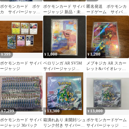
ポケモンカード ポケ
ポケモンカード サイバ
匿名発送 ポケモンカ
カ サイバージャッジ
ージャッジ 新品・未開
ードゲーム サイバー
1パック 1p
封18パック
ジャッジ 5枚 レア入
り
399
1,000
1,200
¥
¥
¥
ポケモンカード サイバ
ベロリンガ AR SV5M
メブキジカ AR スカー
ージャッジ
サイバージャッジ
レット&バイオレット
082/071
拡張パック サイバージ
ャッジ 0…
7,299
13,300
13,000
¥
¥
¥
ポケモンカード サイバ
箱潰れあり 未開封/シュ
ポケモンカードゲーム
ージャッジ 30パック
リンク付き サイバージ
サイバージャッジ シ