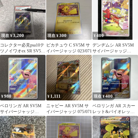
バージャッ…
ャッジ 0…
3,200
300
400
現在 ¥
現在 ¥
¥
コレクター必見psa10テ
ピカチュウ C SV5M サ
デンヂムシ AR SV5M
ツノイワオex SR SV5M
イバージャッジ 023/071
サイバージャッジ
サイバージャッジ
076/071
980
1,111
400
¥
¥
現在 ¥
ベロリンガ AR SV5M
ニャビー AR SV5M サ
ベロリンガ AR スカー
サイバージャッジ
イバージャッジ 075/071
レット&バイオレット
082/071
拡張パック サイバージ
ャッジキラ