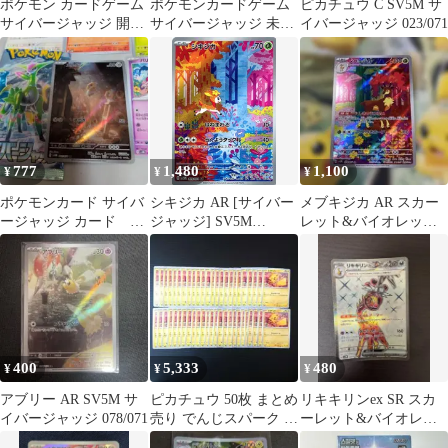
ポケモン カードゲーム
ポケモンカードゲーム
ピカチュウ C SV5M サ
サイバージャッジ 開封
サイバージャッジ 未開
イバージャッジ 023/071
済
封 3BOX
777
1,480
1,100
¥
¥
¥
ポケモンカード サイバ
シキジカ AR [サイバー
メブキジカ AR スカー
ージャッジ カード 1
ジャッジ] SV5M
レット&バイオレット
パック
073/071 ポケモンカード
拡張パック サイバージ
ポケカ
ャッジ 0…
400
5,333
480
¥
¥
¥
アブリー AR SV5M サ
ピカチュウ 50枚 まとめ
リキキリンex SR スカ
イバージャッジ 078/071
売り でんじスパーク サ
ーレット&バイオレッ
イバージャッジ ③
ト 拡張パック サイバー