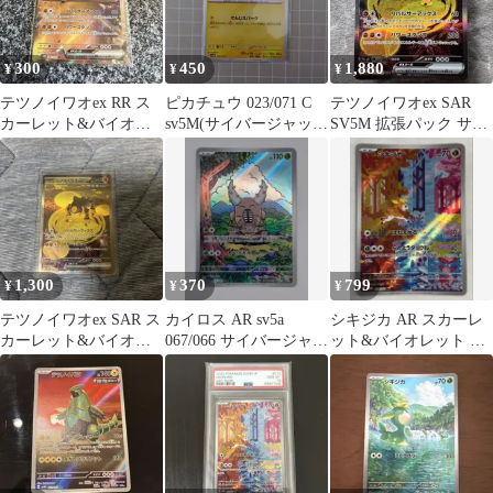
300
450
1,880
¥
¥
¥
テツノイワオex RR ス
ピカチュウ 023/071 C
テツノイワオex SAR
カーレット&バイオレ
sv5M(サイバージャッ
SV5M 拡張パック サイ
ット 拡張パック サイバ
ジ)
バージャッジ 095/071
ージャッ…
1,300
370
799
¥
¥
¥
テツノイワオex SAR ス
カイロス AR sv5a
シキジカ AR スカーレ
カーレット&バイオレ
067/066 サイバージャッ
ット&バイオレット 拡
ット 拡張パック サイバ
ジ
張パック サイバージャ
ージャ…
ッジ 07…