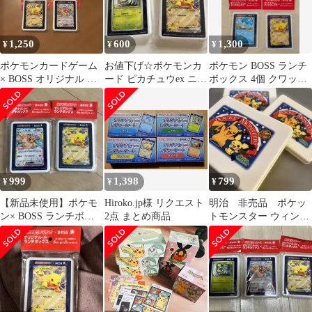
1,250
600
1,300
¥
¥
¥
ポケモンカードゲーム
お値下げ☆ポケモンカ
ポケモン BOSS ランチ
× BOSS オリジナル ラ
ード ピカチュウex ニャ
ボックス 4個 クワッス
ンチボックス 5個コン
オハ ランチボックス
イーブイピカチュウニ
プリート
ャオハ
999
1,398
799
¥
¥
¥
【新品未使用】ポケモ
Hiroko.jp様 リクエスト
明治 非売品 ポケッ
ン× BOSS ランチボッ
2点 まとめ商品
トモンスター ウィンタ
クス イーブイ ピカチ
ー限定版 ランチボッ
ュウ
クス