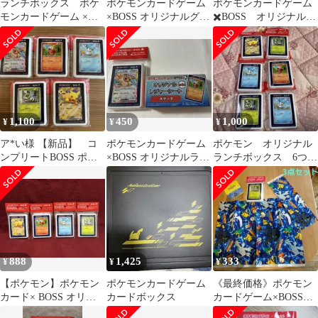
ランチボックス ポケ
ポケモンカードゲーム
ポケモンカードゲーム
モンカードゲーム ×
×BOSS オリジナルグッ
✖️BOSS オリジナルラ
BOSS ピカチュウex
ズセット
ンチボックス ニャオ
ハ
1,100
450
1,000
¥
¥
¥
ア*い様 【新品】 コ
ポケモンカードゲーム
ポケモン オリジナル
ンプリートBOSS ポケ
×BOSS オリジナルラン
ランチボックス 6つセ
モン ランチボック
チボックス レジャーシ
ット
ス サンドイッチ
ート
888
1,425
333
¥
¥
¥
【ポケモン】ポケモン
ポケモンカードゲーム
《最終価格》ポケモン
カード× BOSS オリジ
カードボックス
カードゲーム×BOSSラ
ナルランチボックス 4
ンチボックス＋布地２