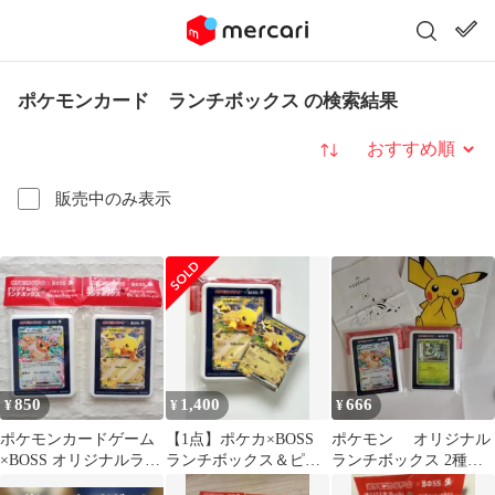
ポケモンカード ランチボックス の検索結果
並び替え
販売中のみ表示
850
1,400
666
¥
¥
¥
ポケモンカードゲーム
【1点】ポケカ×BOSS
ポケモン オリジナル
×BOSS オリジナルラン
ランチボックス＆ピカ
ランチボックス 2種セ
チボックス 2種セット
チュウex カードセット
ット