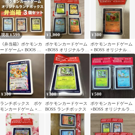
599
1,000
300
現在 ¥
¥
¥
《弁当箱》ポケモンカ
ポケモンカードゲーム
ポケモンカードゲーム
ードゲーム× BOOS オ
×BOSS オリジナルラン
× BOSS オリジナルラ
リジナルランチボック
チボックス 4種セット
ンチボックス ホゲータ
ス 3個セット
300
300
500
¥
¥
¥
ランチボックス ポケ
ポケモンカードケース
ポケモンカードゲーム
モンカードゲーム ×
BOSS ランチボックス
×BOSS オリジナルラン
BOSS イーブイex
チボックス 2種セット