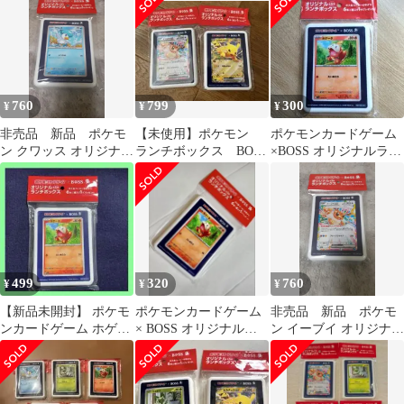
種セット
枚＋マック玩具
760
799
300
¥
¥
¥
非売品 新品 ポケモ
【未使用】ポケモン
ポケモンカードゲーム
ン クワッス オリジナル
ランチボックス BOSS
×BOSS オリジナルラン
ブランチボックス
ピカチュウ イーブイ
チボックス ホゲータ
499
320
760
¥
¥
¥
【新品未開封】 ポケモ
ポケモンカードゲーム
非売品 新品 ポケモ
ンカードゲーム ホゲー
× BOSS オリジナルラ
ン イーブイ オリジナル
タ 折り畳み式ランチボ
ンチボックス
ランチボックス
ックス