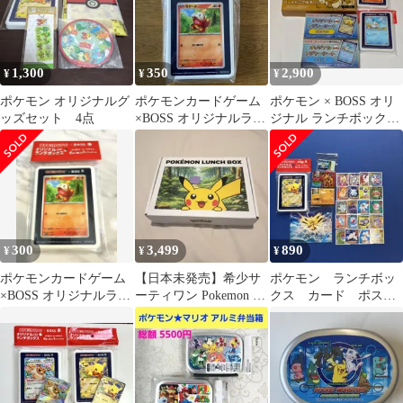
1,300
350
2,900
¥
¥
¥
ポケモン オリジナルグ
ポケモンカードゲーム
ポケモン × BOSS オリ
ッズセット 4点
×BOSS オリジナルラン
ジナル ランチボック
チボックス ホゲータ
ス、レジャーシート、
保冷バッグ
300
3,499
890
¥
¥
¥
ポケモンカードゲーム
【日本未発売】希少サ
ポケモン ランチボッ
×BOSS オリジナルラン
ーティワン Pokemon ラ
クス カード ポスト
チボックス ホゲータ
ンチBoxポケモン 30周
カード シール
年