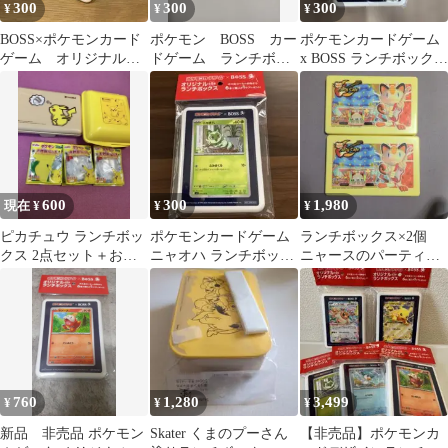
300
300
300
¥
¥
¥
BOSS×ポケモンカード
ポケモン BOSS カー
ポケモンカードゲーム
ゲーム オリジナルラ
ドゲーム ランチボッ
x BOSS ランチボックス
ンチボックス【クワッ
クス ホゲータ クワ
クワッス
ス】
ッス
600
300
1,980
現在 ¥
¥
¥
ピカチュウ ランチボッ
ポケモンカードゲーム
ランチボックス×2個
クス 2点セット＋おま
ニャオハ ランチボック
ニャースのパーティカ
け ポケットモンスター
ス BOSS おまけ
フェ ポケパーク 愛
ポケモン
知万博限定
760
1,280
3,499
¥
¥
¥
新品 非売品 ポケモン
Skater くまのプーさん
【非売品】ポケモンカ