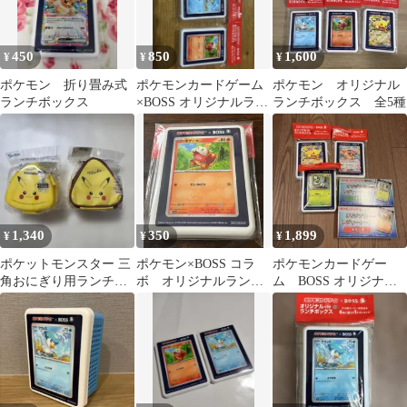
450
850
1,600
¥
¥
¥
ポケモン 折り畳み式
ポケモンカードゲーム
ポケモン オリジナル
ランチボックス
×BOSS オリジナルラン
ランチボックス 全5種
チボックス 3種セット
1,340
350
1,899
¥
¥
¥
ポケットモンスター 三
ポケモン×BOSS コラ
ポケモンカードゲー
角おにぎり用ランチボ
ボ オリジナルランチ
ム BOSS オリジナル
ックス・保冷ランチバ
ボックス
ランチボックス レジ
ッグ
ャーシート