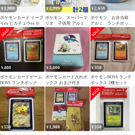
1,980
2,999
2,650
¥
¥
¥
ポケモンカード イーブ
ポケモン スーパーマ
ポケモン お弁当箱
イex ピカチュウex セッ
リオ 子供用 アルミ弁
アルミ ランチボック
ト
当箱 お弁当箱 ランチボ
ス 名前シール付 ル
ックス 2個②
カリオ
400
2,000
350
¥
¥
¥
ポケモンカードゲーム
ポケモンカード入れボ
ポケモンBOSS ランチ
BOSS ランチボックス
ックス おまけ付き
ボックス 2種セット
セット
550
1,980
350
¥
¥
¥