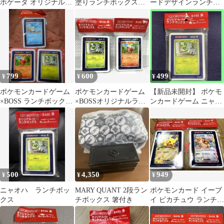
ホゲータ オリジナル
塗りランチボックス
ードデザインランチボ
ランチボックス
500ml
ックス 全5種類 おま
け付クリアファイル
799
600
499
¥
¥
¥
ポケモンカードゲーム
ポケモンカードゲーム
【新品未開封】 ポケモ
×BOSS ランチボックス
×BOSSオリジナルラン
ンカードゲーム ニャオ
3点セット
チボックス2個セット
ハ 折り畳み式ランチボ
ックス
500
4,350
949
¥
¥
¥
ニャオハ ランチボッ
MARY QUANT 2段ラン
ポケモンカード イーブ
クス
チボックス 箸付き
イ ピカチュウ ランチボ
ックス 新品未開封