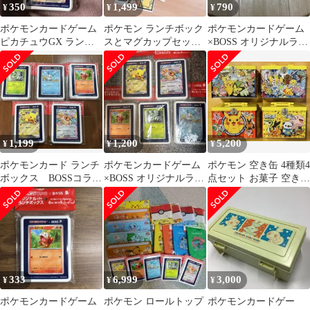
350
1,499
790
¥
¥
¥
ポケモンカードゲーム
ポケモン ランチボック
ポケモンカードゲーム
ピカチュウGX ランチ
スとマグカップセット
×BOSS オリジナルラン
ボックス
おまけ付き ソフトバン
チボックス 3種セット
ク
1,199
1,200
5,200
¥
¥
¥
ポケモンカード ランチ
ポケモンカードゲーム
ポケモン 空き缶 4種類4
ボックス BOSSコラボ
×BOSS オリジナルラン
点セット お菓子 空き缶
5点セット
チボックス 5種セット
トランク型 ランチボッ
クス型
333
6,999
3,000
¥
¥
¥
ポケモンカードゲーム
ポケモン ロールトップ
ポケモンカードゲー