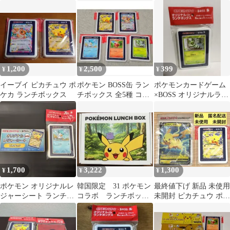
ーブイ
シート
新品・未使用 保温ラン
チジャー 希少
1,200
2,500
399
¥
¥
¥
イーブイ ピカチュウ ポ
ポケモン BOSS缶 ラン
ポケモンカードゲーム
ケカ ランチボックス
チボックス 全5種 コン
×BOSS オリジナルラン
プリート 非売品 弁当箱
チボックス ニャオハ
1,700
3,222
1,300
¥
¥
¥
ポケモン オリジナルレ
韓国限定 31 ポケモン
最終値下げ 新品 未使用
ジャーシート ランチボ
コラボ ランチボック
未開封 ピカチュウ ポケ
ックス ピカチュウ クワ
ス 弁当箱
モン 30th 特別セット
ッス