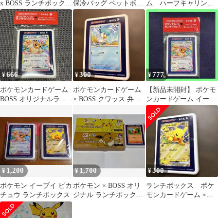
x BOSS ランチボックス
保冷バッグ ペットボト
ム ハーフキャリング
ホゲータ
ルホルダー オリジナル
ケース まとめ売り
エコバッグ…
666
300
777
¥
¥
¥
ポケモンカードゲーム
ポケモンカードゲーム
【新品未開封】 ポケモ
BOSS オリジナルラン
× BOSS クワッス 弁当
ンカードゲーム イーブ
チボックス イーブイ
箱
イ 折り畳み式ランチボ
ックス
1,200
1,700
300
¥
¥
¥
ポケモン イーブイ ピカ
ポケモン × BOSS オリ
ランチボックス ポケ
チュウ ランチボックス
ジナル ランチボック
モンカードゲーム ×
ス、保冷バッグ
BOSS ピカチュウex