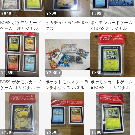
840
700
799
¥
¥
¥
BOSS ポケモンカード
ピカチュウ ランチボッ
ポケモンカードゲーム
ゲーム オリジナルラ
クス
× BOSS オリジナル ラ
ンチボックス イーブ
ンチボックス レジャ
イ ニャオハ
ーシート
1,599
2,300
350
¥
¥
¥
BOSS ポケモンカード
ポケットモンスター ラ
ポケモンカードゲーム
ゲーム オリジナル ラン
ンチボックス パズルセ
✖️BOSS オリジナルラ
チボックス
ット
ンチボックス ニャオ
ハ
730
750
700
¥
¥
¥