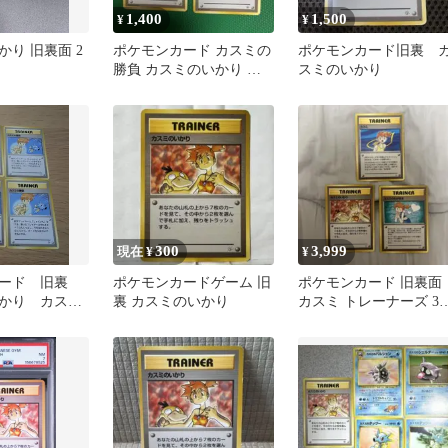
1,400
1,500
¥
¥
り 旧裏面 2
ポケモンカード カスミの
ポケモンカード旧裏 
勝負 カスミのいかり ト
スミのいかり
レーナーカード 旧裏
300
3,999
現在 ¥
¥
カード 旧裏
ポケモンカードゲーム 旧
ポケモンカード 旧裏面
かり カスミ
裏 カスミのいかり
カスミ トレーナーズ 3
セット