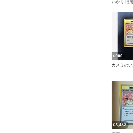
いかり 旧
し
900
¥
カスミのい
5,432
¥