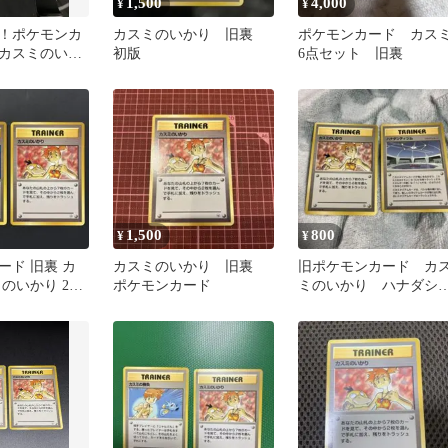
1,500
4,000
¥
¥
！ポケモンカ
カスミのいかり 旧裏
ポケモンカード カス
カスミのいか
初版
6点セット 旧裏
ナーズカード
1,500
800
¥
¥
ード 旧裏 カ
カスミのいかり 旧裏
旧ポケモンカード カ
のいかり 2枚
ポケモンカード
ミのいかり ハナダシ
ィジム