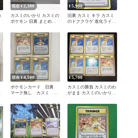
2,380
5,900
現在 ¥
¥
カ
カスミのいかり カスミの
旧裏 カスミ キラ カスミ
ポケモン 旧裏 まとめ売
のドククラゲ 進化ライン
り
セット ジム拡張 ハナダ
シティ
4,500
5,700
現在 ¥
¥
ポケモンカード 旧裏
カスミの勝負 カスミのわ
枚
マーク無し カスミ カ
がまま カスミのいかり
スミのいかり カスミの
旧裏 良品あり
勝負