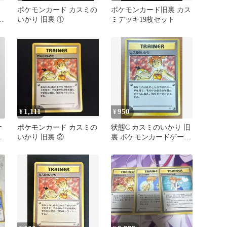
ポケモンカード カスミの
ポケモンカード旧裏 カス
か
いかり 旧裏 ①
ミデッキ19枚セット
1,111
950
¥
¥
ケ
ポケモンカード カスミの
状態C カスミのいかり 旧
旧
いかり 旧裏 ②
裏 ポケモンカードゲーム
ポケカ ポケモン