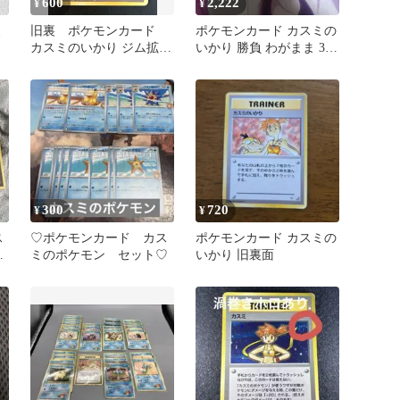
600
2,222
¥
¥
ミ
旧裏 ポケモンカード
ポケモンカード カスミの
カスミのいかり ジム拡張
いかり 勝負 わがまま 3枚
第1弾 リーダーズスタジ
セット 旧裏
アム
300
720
¥
¥
ス
♡ポケモンカード カス
ポケモンカード カスミの
テ
ミのポケモン セット♡
いかり 旧裏面