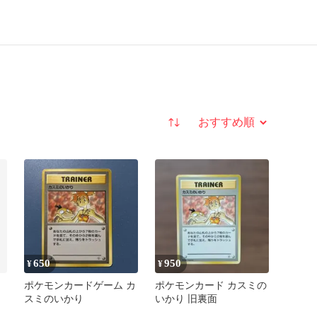
並び替え
650
950
¥
¥
裏
ポケモンカードゲーム カ
ポケモンカード カスミの
スミのいかり
いかり 旧裏面