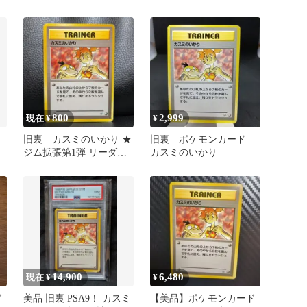
800
2,999
現在 ¥
¥
旧裏 カスミのいかり ★
旧裏 ポケモンカード
ス
ジム拡張第1弾 リーダー
カスミのいかり
ズスタジアム
14,900
6,480
現在 ¥
¥
ド
美品 旧裏 PSA9！ カスミ
【美品】ポケモンカード