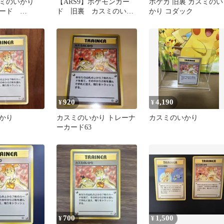
スミのいかり
【ARS9】ポケモンカー
ポケカ 旧裏 カスミのい
カード
ド 旧裏 カスミのいか
かり コダック
d pokeca
り 鑑定書付
920
4,190
¥
¥
かり
カスミのいかり トレーナ
カスミのいかり
ーカード63
700
1,500
¥
¥