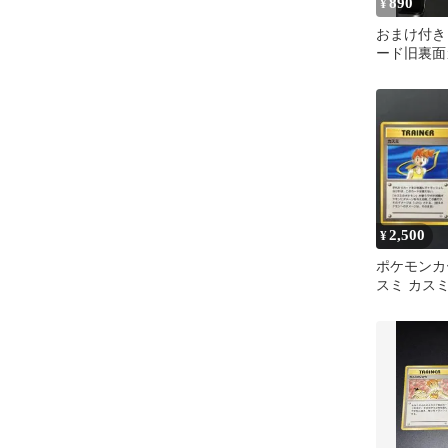
890
¥
おまけ付き
ード旧裏面
り トレー
2,500
¥
ポケモンカ
スミ カスミ
セット