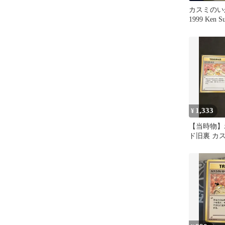
カスミのい
1999 Ken 
ンカード
1,333
¥
【当時物】
ド旧裏 カ
カスミの勝