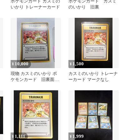
ポケモンカード カスミの
ポケモンカード カスミ
いかり トレーナーカード
のいかり 旧裏
10,000
1,500
¥
¥
現物 カスミのいかり ポ
カスミのいかり トレーナ
ケモンカード 旧裏面
ーカード マークなし
未使用 美品 旧裏 ジム
コダック
1,111
1,999
¥
¥