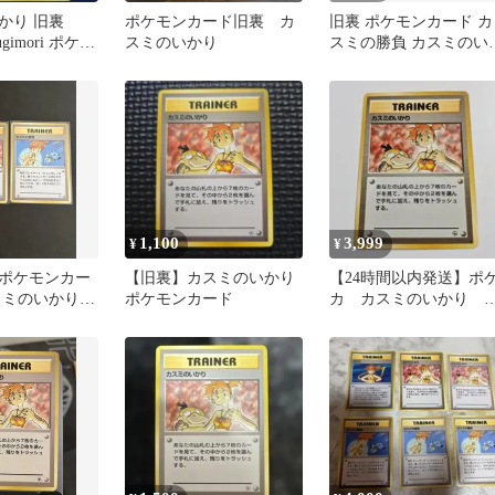
かり 旧裏
ポケモンカード旧裏 カ
旧裏 ポケモンカード カ
Sugimori ポケモ
スミのいかり
スミの勝負 カスミのい
り 2枚セット
1,100
3,999
¥
¥
ポケモンカー
【旧裏】カスミのいかり
【24時間以内発送】ポ
スミのいかり
ポケモンカード
カ カスミのいかり 
負 2枚セット
裏 初期