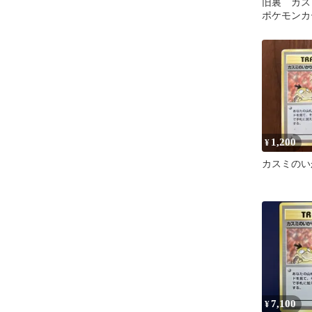
旧裏 カ
ポケモン
pokemoncar
1,200
¥
カスミのい
7,100
¥