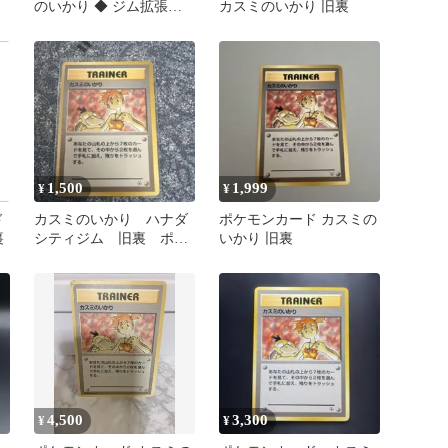
のいかり ◆ ジム拡張第1
カスミのいかり 旧裏
弾 リーダーズスタジアム
1,500
1,999
¥
¥
ド
カスミのいかり ハナダ
ポケモンカード カスミの
裏
シティジム 旧裏 ポケ
いかり 旧裏
カ
4,500
3,300
¥
¥