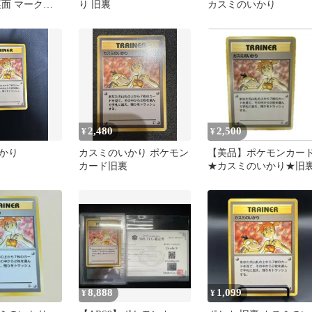
裏面 マークな
り 旧裏
カスミのいかり
2,480
2,500
¥
¥
かり
カスミのいかり ポケモン
【美品】ポケモンカー
カード旧裏
★カスミのいかり★旧
8,888
1,099
¥
¥