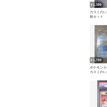
2,300
¥
カスミのいか
枚セット
1,799
¥
ポケモン
カスミのい
の勝負