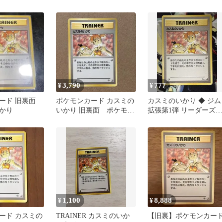
3,790
777
¥
¥
ード 旧裏面
ポケモンカード カスミの
カスミのいかり ◆ ジム
かり
いかり 旧裏面 ポケモ
拡張第1弾 リーダーズ
ン ポケモンカード カ
タジアム
スミ
1,100
8,888
¥
¥
ード カスミの
TRAINER カスミのいか
【旧裏】ポケモンカー