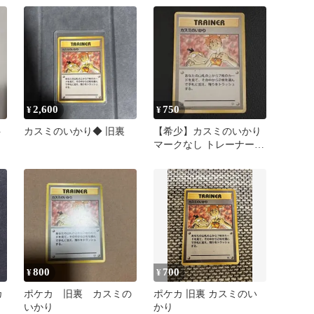
2,600
750
¥
¥
ト
カスミのいかり◆ 旧裏
【希少】カスミのいかり
マークなし トレーナーカ
ード 1996年 旧裏
800
700
¥
¥
カ
ポケカ 旧裏 カスミの
ポケカ 旧裏 カスミのい
いかり
かり