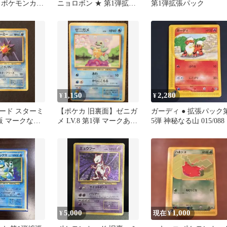
 ポケモンカー
ニョロボン ★ 第1弾拡張
第1弾拡張パック
 キラ
パック
1,150
2,280
¥
¥
ード スターミ
【ポケカ 旧裏面】ゼニガ
ガーディ ● 拡張パック
版 マークなし
メ LV.8 第1弾 マークあ
5弾 神秘なる山 015/088
旧裏面 ポケカ
り Squirtle
5,000
1,000
¥
現在 ¥