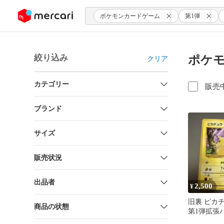
ンツにスキップ
ポケモンカードゲーム
第1弾
絞り込み
ポケモ
クリア
カテゴリー
販売
ブランド
サイズ
販売状況
出品者
2,500
¥
旧裏 ピカチュ
商品の状態
第1弾拡張