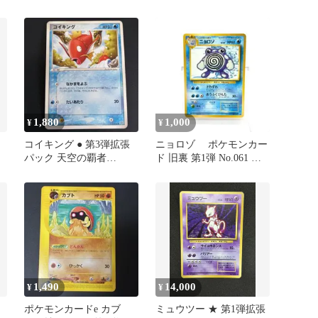
張パック
1,880
1,000
¥
¥
コイキング ● 第3弾拡張
ニョロゾ ポケモンカー
パック 天空の覇者
ド 旧裏 第1弾 No.061 ポ
013/054 1ED
ケカ ◆
1,490
14,000
¥
¥
ポケモンカードe カブ
ミュウツー ★ 第1弾拡張