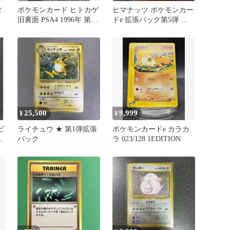
2
ポケモンカード ヒトカゲ
ヒマナッツ ポケモンカー
旧裏面 PSA4 1996年 第1
ドe 拡張パック第5弾 神
弾
秘なる山 013/088
25,500
9,999
¥
¥
ピ
ライチュウ ★ 第1弾拡張
ポケモンカードe カラカ
世
パック
ラ 023/128 1EDITION
ホ