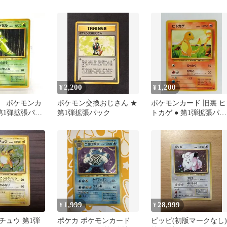
ー傷有り品 ポ
うずまきホロ 傷有り品
ークあり No.025
ポケカ
2,200
1,200
¥
¥
 ポケモンカ
ポケモン交換おじさん ★
ポケモンカード 旧裏 ヒ
第1弾拡張パッ
第1弾拡張パック
トカゲ ● 第1弾拡張パッ
ク LV.10
1,999
28,999
¥
¥
チュウ 第1弾
ポケカ ポケモンカード
ピッピ(初版マークなし)