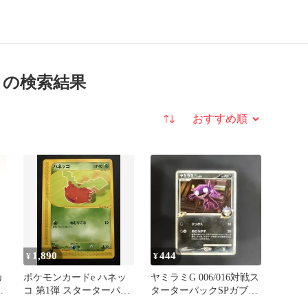
 の検索結果
並び替え
1,890
444
¥
¥
カ
ポケモンカードe ハネッ
ヤミラミG 006/016対戦ス
ッ
コ 第1弾 スターターパッ
ターターパックSPガブリ
ク 1ed eシリーズ
アスVSリザードン