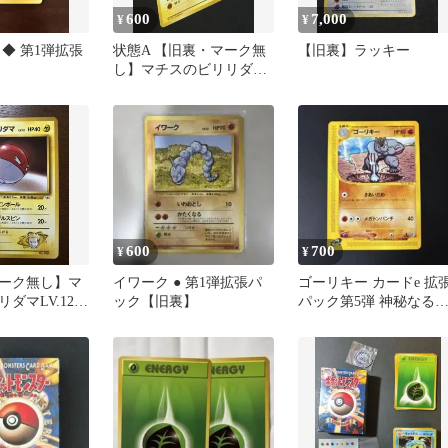
600
7,000
¥
¥
◆ 第1弾拡張
状態A 【旧裏・マーク無
【旧裏】ラッキー
し】マチスのビリリダマ
LV.12 ポケモンジム第2弾
600
700
¥
¥
ーク無し】マ
イワーク ● 第1弾拡張パ
ゴーリキー カードe 拡
ダマLV.12
ック【旧裏】
パック第5弾 神秘なる
ム第2弾
051/088