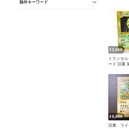
除外キーワード
ワンオーナ
ケカ
1,600
¥
トランセル
ード 旧裏 
ク No.011
6,800
¥
旧裏 ライ