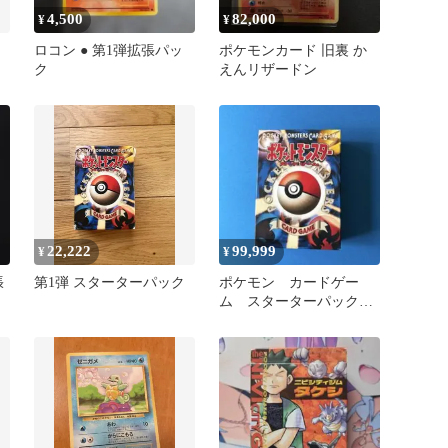
4,500
82,000
¥
¥
ロコン ● 第1弾拡張パッ
ポケモンカード 旧裏 か
ク
えんリザードン
22,222
99,999
¥
¥
張
第1弾 スターターパック
ポケモン カードゲー
山
ム スターターパック
初期 初代 1996年 希
少 レア