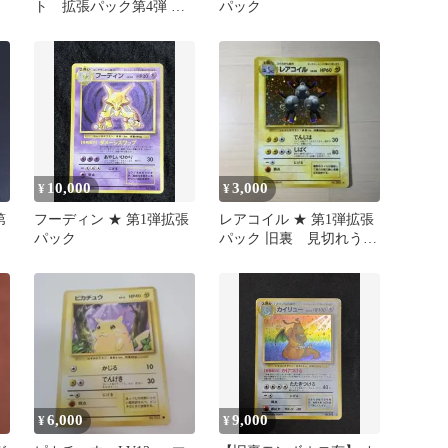
ト 拡張パック第4弾 裂
パック
けた大地 056/088 1ed
10,000
3,000
¥
¥
第
フーディン ★ 第1弾拡張
レアコイル ★ 第1弾拡張
パック
パック 旧裏 見切れうず
まき
6,000
9,000
¥
¥