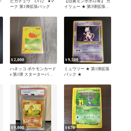
ド
ピカチュウ LV12 ●マ
【旧裏モンボホロ有】 カ
ーク 第1弾拡張パック
イリュー ★ 第3弾拡張パ
ック 化石の秘密
2,000
9,500
¥
¥
ハネッコ ポケモンカード
ミュウツー ★ 第1弾拡張
e 第1弾 スターターパッ
パック ★
ク 1ed
9,000
670
¥
¥