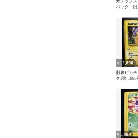
カメックス 
パック 旧
12,800
¥
旧裏ピカチ
ク1弾 199
おまけピカ
付
1,890
¥