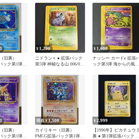
0
1,290
1,600
¥
¥
（旧裏）
ニドラン♀ ● 拡張パック
ナッシー カードe 拡張
パック第1弾
第5弾 神秘なる山 006/088
ック第3弾 海からの風
ロ 傷有り品
カードe
051/087 1ED
0
1,500
2,999
現在 ¥
¥
（旧裏）
カイリキー（旧裏）
【1996年】ピカチュウ 
パック第1弾
PMCG拡張パック第1弾
裏 ● 第1弾拡張パック 