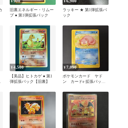
900
6,900
¥
¥
カ
旧裏エネルギー・リムー
ラッキー ★ 第1弾拡張パ
ブ ● 第1弾拡張パック
ック
4,500
7,090
¥
¥
【美品】ヒトカゲ ● 第1
ポケモンカード ヤド
弾拡張パック【旧裏】
ン カードe 拡張パック
第3弾 海からの風 031/087