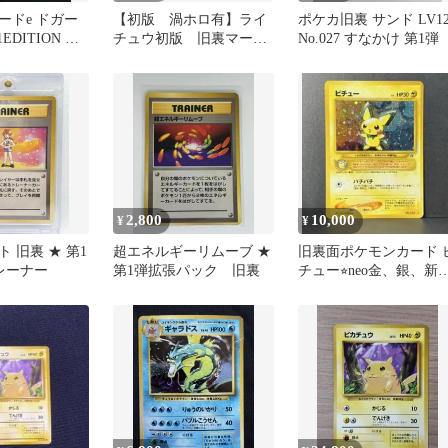
ードe ドガー
【初版 渦ホロ有】ライ
ポケカ旧裏 サンド LV1
 1EDITION コ
チュウ初版 旧裏マーク
No.027 すなかけ 第1弾
ン良好
なしPMCG第3弾スタータ
ーパック
2,800
10,000
¥
¥
 旧裏 ★ 第1
超エネルギーリムーブ ★
旧裏面ポケモンカード 
レーナー
第1弾拡張パック 旧裏
チュー⭐︎neo金、銀、新
界へ...エラー版・全面
ロ弱