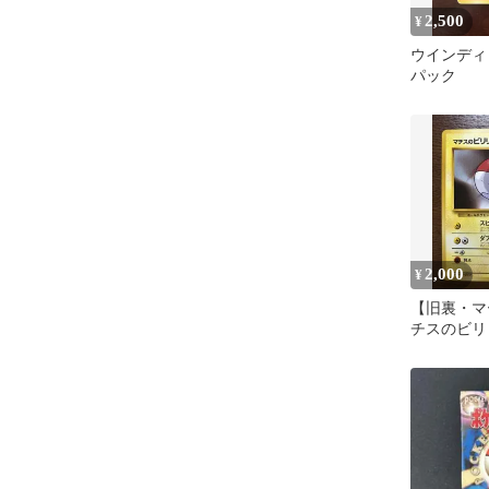
2,500
¥
ウインディ 
パック
2,000
¥
【旧裏・マ
チスのビリリ
ポケモンジ