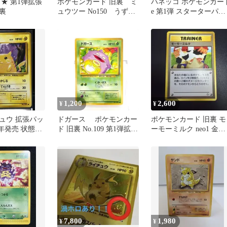
★ 第1弾拡張
ポケモンカード 旧裏 ミ
ハネッコ ポケモンカー
裏
ュウツー No150 うずま
e 第1弾 スターターパッ
きホロ 星ホロ
ク 1ed
1,200
2,600
¥
¥
ュウ 拡張パッ
ドガース ポケモンカー
ポケモンカード 旧裏 モ
6年発売 状態A
ド 旧裏 No.109 第1弾拡張
ーモーミルク neo1 金、
チュウカード
パック ポケカ
銀、新世界へ...
7,800
1,980
¥
¥