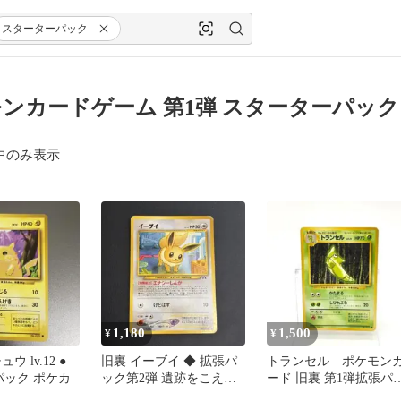
スターターパック
ンカードゲーム 第1弾 スターターパック
中のみ表示
1,180
1,500
¥
¥
ウ lv.12 ●
旧裏 イーブイ ◆ 拡張パ
トランセル ポケモン
パック ポケカ
ック第2弾 遺跡をこえ
ード 旧裏 第1弾拡張パ
て…
ク No.011