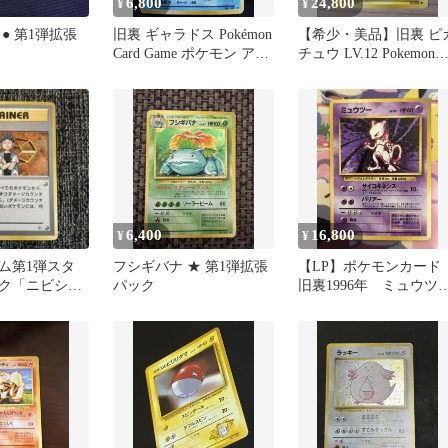
6,800
24,800
¥
¥
● 第1弾拡張
旧裏 ギャラドス Pokémon
【希少・美品】旧裏 ピ
Card Game ポケモン アニ
チュウ LV.12 Pokemon
メ
No.025
6,400
16,800
¥
¥
ム第1弾スタ
フシギバナ ★ 第1弾拡張
【LP】ポケモンカード
ク「ニビシテ
パック
旧裏1996年 ミュウツ
ケシ」 旧裏
ー Mewtwo No150