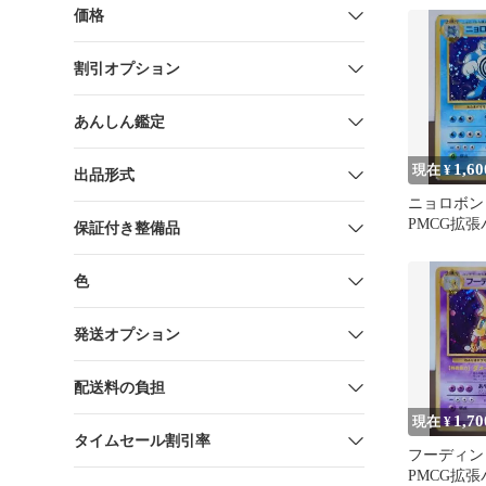
価格
割引オプション
あんしん鑑定
1,60
現在 ¥
出品形式
ニョロボン
PMCG拡張
保証付き整備品
うずまきホ
ポケカ
色
発送オプション
配送料の負担
1,70
現在 ¥
タイムセール割引率
フーディン
PMCG拡張