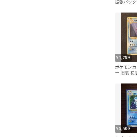
拡張パック
ド ポケカ
1,799
¥
ポケモンカ
ー 旧裏 初
第1弾拡張 
5,500
¥