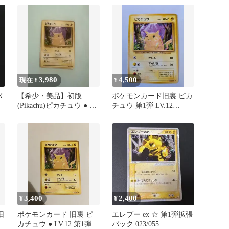
3,980
4,500
現在 ¥
¥
パ
【希少・美品】初版
ポケモンカード旧裏 ピカ
(Pikachu)ピカチュウ ● 旧
チュウ 第1弾 LV.12
裏 第1弾拡張パック
No.025 ●マークあり
3,400
2,400
¥
¥
旧
ポケモンカード 旧裏 ピ
エレブー ex ☆ 第1弾拡張
マ
カチュウ ● LV.12 第1弾拡
パック 023/055