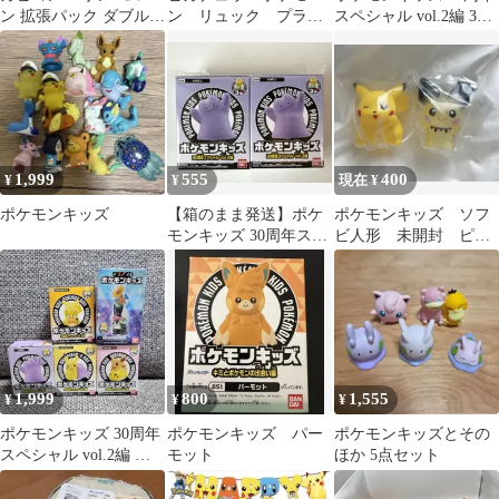
ン 拡張パック ダブルブ
ン リュック プライ
スペシャル vol.2編 3種
レイズ キラ 076/095
ズ品
セット
1,999
555
400
¥
¥
現在 ¥
ポケモンキッズ
【箱のまま発送】ポケ
ポケモンキッズ ソフ
モンキッズ 30周年スペ
ビ人形 未開封 ピカ
シャル vol.2 メタモ
チュウ ギザみみピチ
ン ２個
ュー
1,999
800
1,555
¥
¥
¥
ポケモンキッズ 30周年
ポケモンキッズ パー
ポケモンキッズとその
スペシャル vol.2編 ピ
モット
ほか 5点セット
カチュウ メタモン イー
ブイ