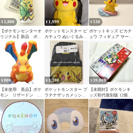
1,800
1,999
530
¥
¥
¥
【ポケモンセンターオ
ポケットモンスター ピ
ポケットキッズ ピカチ
リジナル】新品 ボト
カチュウ ぬいぐるみリ
ュウ フィギュア サーフ
ル入りひんやりタオル
ュック ポケモン
ィン
PIKACHU
800
1,280
39,000
¥
¥
¥
【未使用 美品】ポケ
ポケットモンスター プ
【未開封】ポケモンキ
モン リザードン ポ
ラチナザッカメッシュ
ッズ初代復刻版 12個入
ケモンキッズシリー
デザインリュック ピカ
りBOX 2018年
ズ ソフビ指人形
チュウ ポケモン