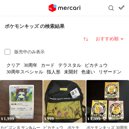
ポケモンキッズ の検索結果
並び替え
販売中のみ表示
クリア
30周年
カード
テラスタル
ピカチュウ
30周年スペシャル
指人形
未開封
色違い
リザードン
1,999
999
1,399
¥
¥
¥
カビゴン R サン&ムー
ピカチュウ ポケモ
ポケモンキッズ 30周年