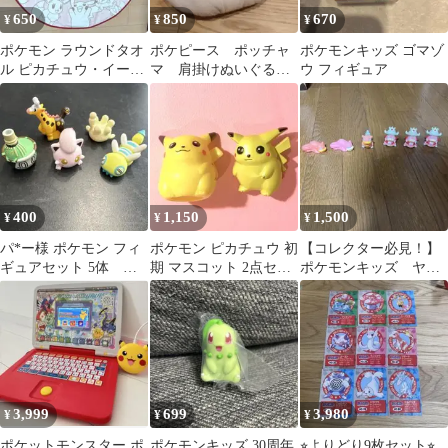
650
850
670
¥
¥
¥
ポケモン ラウンドタオ
ポケピース ポッチャ
ポケモンキッズ ゴマゾ
ル ピカチュウ・イーブ
マ 肩掛けぬいぐるみ
ウ フィギュア
イ・ホゲータ・ニャオ
バッグ ポシェット
ハ・クワッス
ポケモン
400
1,150
1,500
¥
¥
¥
パ*ー様 ポケモン フィ
ポケモン ピカチュウ 初
【コレクター必見！】
ギュアセット 5体 ポ
期 マスコット 2点セッ
ポケモンキッズ ヤド
ケモンキッズ
ト ポケモンキッズ 初代
ン ヤドラン ヤドキ
復刻
ング 進化系
3,999
699
3,980
¥
¥
¥
ポケットモンスター ポ
ポケモンキッズ 30周年
⭐︎よりどり9枚セット⭐︎