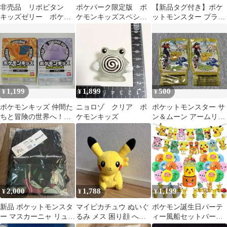
非売品 リポビタン
ポケパーク限定版 ポ
【新品タグ付き】ポケ
キッズゼリー ポケモ
ケモンキッズスペシャ
ットモンスター プラチ
ンオリジナルバッグ2個
ル 4体セット
ナムザッカメッシュリ
セット
ュック ピカチュウ
1,199
1,899
500
¥
¥
¥
ポケモンキッズ 仲間た
ニョロゾ クリア ポ
ポケットモンスター サ
ちと冒険の世界へ！編
ケモンキッズ
ン＆ムーン アームリン
リザードン メタモ
グ 2個セット
ン 2セット
2,000
1,788
1,199
¥
¥
¥
新品 ポケットモンスタ
マイピカチュウ ぬいぐ
ポケモン誕生日パーテ
ー マスカーニャ リュッ
るみ メス 困り顔 への
ィー風船セットバース
ク
字 ポケモンセンター
デーガーランドバルー