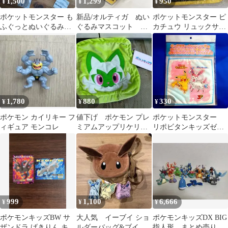
1,500
1,299
950
¥
¥
¥
ポケットモンスター も
新品/オルティガ ぬい
ポケットモンスター ピ
ふぐっとぬいぐるみ
ぐるみマスコット ポ
カチュウ リュックサッ
バニプッチ カプサイ
ケモントレーナズ ポ
ク
ジ
ケモンセンター
1,780
880
330
¥
¥
¥
ポケモン カイリキー フ
値下げ ポケモン プレ
ポケットモンスター
ィギュア モンコレ
ミアムアップリケリュ
リポビタンキッズゼリ
ック 〜ニャオハ
ー オリジナルハンド
タオル 非売品
999
1,100
6,666
¥
¥
¥
ポケモンキッズBW サ
大人気 イーブイ ショ
ポケモンキッズDX BIG
ザンドラ げきりん キュ
ルダーバッグ&ブイズ
指人形 まとめ売り