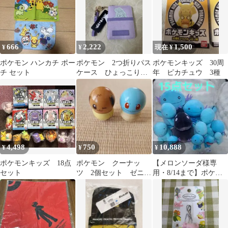
666
2,222
1,500
¥
¥
現在 ¥
ポケモン ハンカチ ポー
ポケモン 2つ折りパス
ポケモンキッズ 30周
チ セット
ケース ひょっこりワ
年 ピカチュウ 3種
ッペン ヌメラ 新品
4,498
750
10,888
¥
¥
¥
ポケモンキッズ 18点
ポケモン クーナッ
【メロンソーダ様専
セット
ツ 2個セット ゼニガ
用・8/14まで】ポケモ
メ イーブイ
ン ウパー ぬいぐるみ等
15点セット