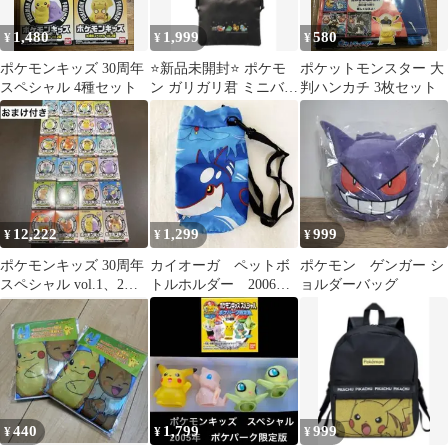
1,480
1,999
580
¥
¥
¥
ポケモンキッズ 30周年
⭐️新品未開封⭐️ ポケモ
ポケットモンスター 大
スペシャル 4種セット
ン ガリガリ君 ミニバッ
判ハンカチ 3枚セット
グ 非売品 当選品
12,222
1,299
999
¥
¥
¥
ポケモンキッズ 30周年
カイオーガ ペットボ
ポケモン ゲンガー シ
スペシャル vol.1、2
トルホルダー 2006ピ
ョルダーバッグ
コンプリート品 おま
カチュウプロジェク
け付き
ト Pokémon
440
1,799
999
¥
¥
¥