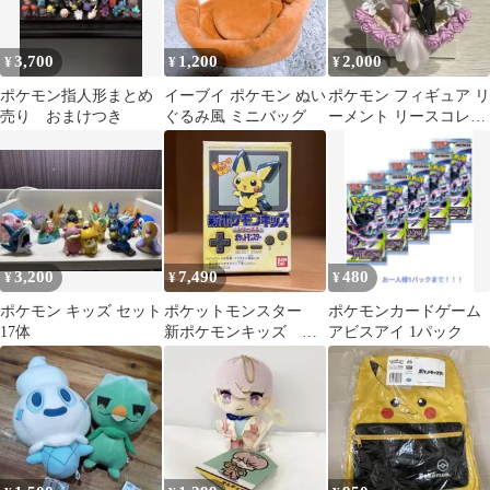
3,700
1,200
2,000
¥
¥
¥
ポケモン指人形まとめ
イーブイ ポケモン ぬい
ポケモン フィギュア リ
売り おまけつき
ぐるみ風 ミニバッグ
ーメント リースコレク
ション ブラッキー エー
フィ
3,200
7,490
480
¥
¥
¥
ポケモン キッズ セット
ポケットモンスター
ポケモンカードゲーム
17体
新ポケモンキッズ シ
アビスアイ 1パック
リーズII ピチュー