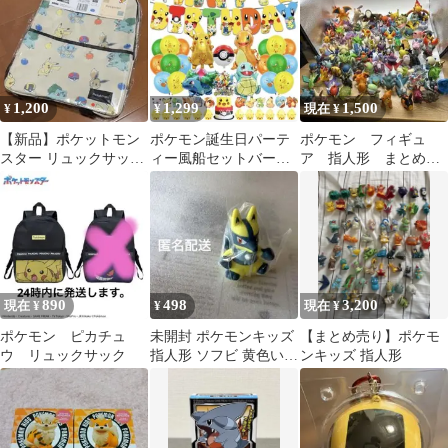
1,200
1,299
1,500
¥
¥
現在 ¥
【新品】ポケットモン
ポケモン誕生日パーテ
ポケモン フィギュ
スター リュックサック
ィー風船セットバース
ア 指人形 まとめ売
セガプライズ
デーガーランドバルー
り
ンキャラクター
890
498
3,200
現在 ¥
¥
現在 ¥
ポケモン ピカチュ
未開封 ポケモンキッズ
【まとめ売り】ポケモ
ウ リュックサック
指人形 ソフビ 黄色いル
ンキッズ 指人形
カリオ