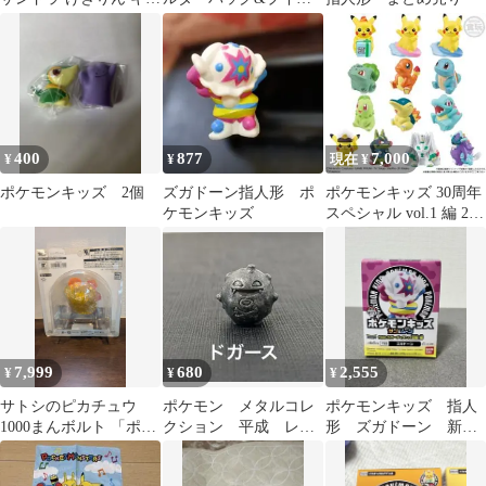
レム こごえるせかい ポ
キーホルダーセット
ケモン
ポケモン
400
877
7,000
¥
¥
現在 ¥
ポケモンキッズ 2個
ズガドーン指人形 ポ
ポケモンキッズ 30周年
ケモンキッズ
スペシャル vol.1 編 21
個入り
7,999
680
2,555
¥
¥
¥
サトシのピカチュウ
ポケモン メタルコレ
ポケモンキッズ 指人
1000まんボルト 「ポケ
クション 平成 レト
形 ズガドーン 新
ットモンスター」 モン
ロ メタル フィギュ
品 ポケモン
スターコレ
ア ドガース