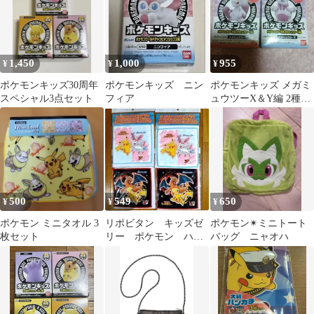
1,450
1,000
955
¥
¥
¥
ポケモンキッズ30周年
ポケモンキッズ ニン
ポケモンキッズ メガミ
スペシャル3点セット
フィア
ュウツーX＆Y編 2種セ
ット
500
549
650
¥
¥
¥
ポケモン ミニタオル 3
リポビタン キッズゼ
ポケモン✴︎ミニトート
枚セット
リー ポケモン ハン
バッグ ニャオハ
ドタオル 全２種×2
計4枚セット