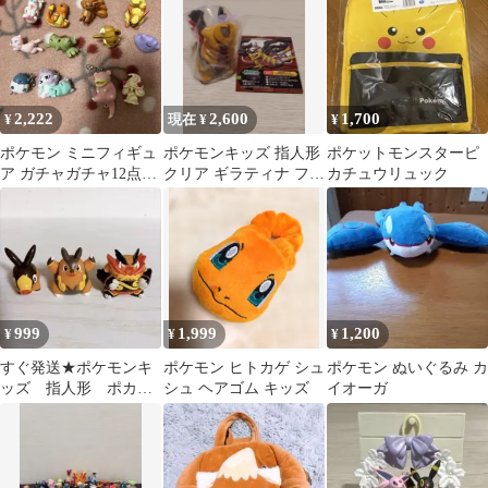
シール有り
2,222
2,600
1,700
¥
現在 ¥
¥
ポケモン ミニフィギュ
ポケモンキッズ 指人形
ポケットモンスターピ
ア ガチャガチャ12点セ
クリア ギラティナ フィ
カチュウリュック
ット
ギュア シール付
999
1,999
1,200
¥
¥
¥
すぐ発送★ポケモンキ
ポケモン ヒトカゲ シュ
ポケモン ぬいぐるみ カ
ッズ 指人形 ポカ
シュ ヘアゴム キッズ
イオーガ
ブ チャオブー エン
ブオー 進化セット