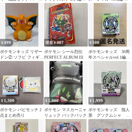
デー飾り付け 子供記念
８７９ ヤバソチャ
カチュウ デデンネ
日
ボンサクのすがた
499
407
500
¥
現在 ¥
¥
ポケモンキッズ リザー
ポケモン シール烈伝
ポケモンキッズ 30周
ドン② ソフビ フィギュ
PERFECT ALBUM III
年スペシャルvol.1編
ア 指人形
黄色いメガルカリオ
1,300
1,000
1,999
¥
¥
¥
ポケモン パピモッチ 2
ポケモン マスカーニャ
ポケモンキッズ 指人
点まとめ売り
リュック バックパック
形 グソクムシャ 新
品 ポケモン