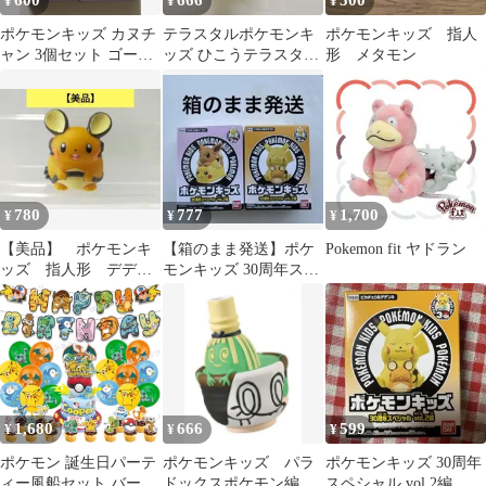
600
666
500
¥
¥
¥
ポケモンキッズ カヌチ
テラスタルポケモンキ
ポケモンキッズ 指人
ャン 3個セット ゴー！
ッズ ひこうテラスタル
形 メタモン
ゴー！パルデア地方編
ピカチュウ
780
777
1,700
¥
¥
¥
【美品】 ポケモンキ
【箱のまま発送】ポケ
Pokemon fit ヤドラン
ッズ 指人形 デデン
モンキッズ 30周年スペ
ネ
シャル vol.2編 2種セッ
ト
1,680
666
599
¥
¥
¥
ポケモン 誕生日パーテ
ポケモンキッズ パラ
ポケモンキッズ 30周年
ィー風船セット バース
ドックスポケモン編
スペシャル vol.2編 ピ