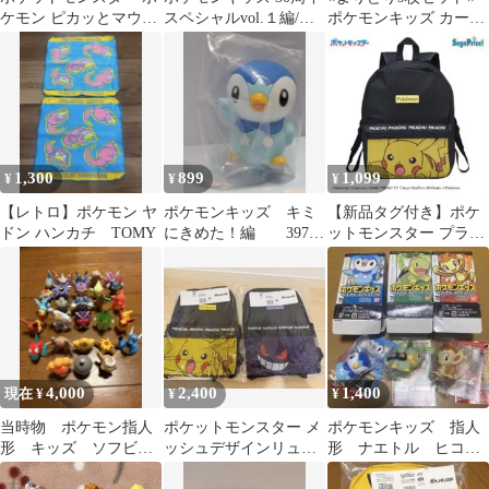
ケモン ピカッとマウス
スペシャルvol.１編/チ
ポケモンキッズ カー
でゲット 本体 動作
コリータ
ド kidsカード
確認済み【美品】
1,300
899
1,099
¥
¥
¥
【レトロ】ポケモン ヤ
ポケモンキッズ キミ
【新品タグ付き】ポケ
ドン ハンカチ TOMY
にきめた！編 397
ットモンスター プラチ
ポッチャマ 指人形 フ
ナムザッカメッシュリ
ィギュア
ュック ピカチュウ
4,000
2,400
1,400
現在 ¥
¥
¥
当時物 ポケモン指人
ポケットモンスター メ
ポケモンキッズ 指人
形 キッズ ソフビ
ッシュデザインリュッ
形 ナエトル ヒコザ
指人形 セット
ク 全2種
ル ポッチャマ 箱と