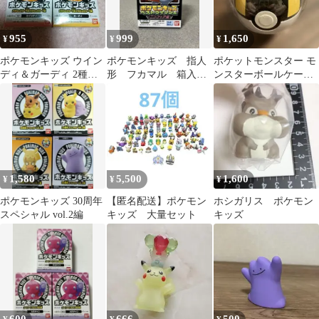
955
999
1,650
¥
¥
¥
ポケモンキッズ ウイン
ポケモンキッズ 指人
ポケットモンスター モ
ディ＆ガーディ 2種セ
形 フカマル 箱入
ンスターボールケース
ット
新品 ポケモン
トートバッグ入り
1,580
5,500
1,600
¥
¥
¥
ポケモンキッズ 30周年
【匿名配送】ポケモン
ホシガリス ポケモン
スペシャル vol.2編
キッズ 大量セット
キッズ