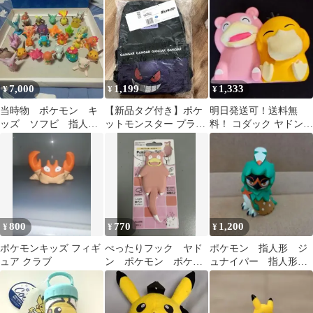
ンキャラクター
7,000
1,199
1,333
¥
¥
¥
当時物 ポケモン キ
【新品タグ付き】ポケ
明日発送可！送料無
ッズ ソフビ 指人
ットモンスター プラチ
料！ コダック ヤドン
形 セット
ナムザッカメッシュリ
ポケモン 指人形
ュック ゲンガー
800
770
1,200
¥
¥
¥
ポケモンキッズ フィギ
ぺったりフック ヤド
ポケモン 指人形 ジ
ュア クラブ
ン ポケモン ポケモ
ュナイパー 指人形
ンテール ピンク
【送料込み】