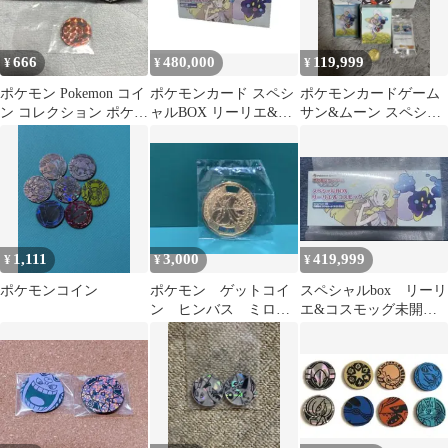
666
480,000
119,999
¥
¥
¥
ポケモン Pokemon コイ
ポケモンカード スペシ
ポケモンカードゲーム
ン コレクション ポケモ
ャルBOX リーリエ&コ
サン&ムーン スペシャ
ンカード ポケカ
スモッグ 未開封 ・シュ
ルBOX リーリエ&コス
リンク付
モッグ
1,111
3,000
419,999
¥
¥
¥
ポケモンコイン
ポケモン ゲットコイ
スペシャルbox リーリ
ン ヒンバス ミロカ
エ&コスモッグ未開
ロス
封 シュリンク付き