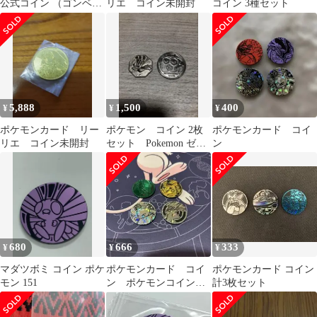
公式コイン （ゴンベ、
リエ コイン未開封
コイン 3種セット
デオキシス） コイント
ス ポケカ
5,888
1,500
400
¥
¥
¥
ポケモンカード リー
ポケモン コイン 2枚
ポケモンカード コイ
リエ コイン未開封
セット Pokemon ゼル
ン
ネアス ミツハニー
680
666
333
¥
¥
¥
マダツボミ コイン ポケ
ポケモンカード コイ
ポケモンカード コイン
モン 151
ン ポケモンコインコ
計3枚セット
レクション