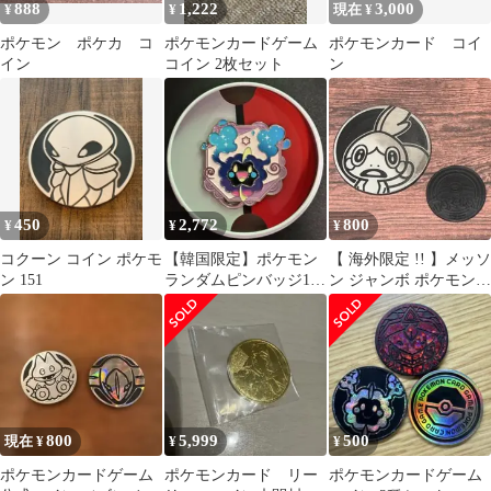
888
1,222
3,000
¥
¥
現在 ¥
ポケモン ポケカ コ
ポケモンカードゲーム
ポケモンカード コイ
イン
コイン 2枚セット
ン
450
2,772
800
¥
¥
¥
コクーン コイン ポケモ
【韓国限定】ポケモン
【 海外限定 !! 】メッソ
ン 151
ランダムピンバッジ100
ン ジャンボ ポケモン
第2弾 コスモッグ
コイン
800
5,999
500
現在 ¥
¥
¥
ポケモンカードゲーム
ポケモンカード リー
ポケモンカードゲーム