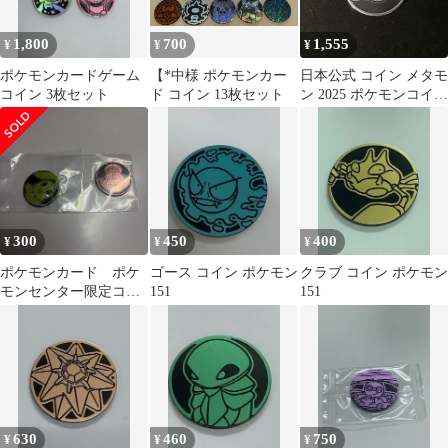
1,800
700
1,555
¥
¥
¥
ポケモンカードゲーム
【*中様 ポケモンカー
日本公式 コイン メタモ
コイン 3枚セット
ド コイン 13枚セット
ン 2025 ポケモンコイン
コレクション #6
300
450
400
¥
¥
¥
ポケモンカード ポケ
ゴース コイン ポケモン
クラブ コイン ポケモン
モンセンター限定コイ
151
151
ン
630
460
750
¥
¥
¥