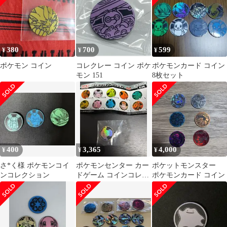
380
700
599
¥
¥
¥
ポケモン コイン
コレクレー コイン ポケ
ポケモンカード コイン
モン 151
8枚セット
400
3,365
4,000
¥
¥
¥
さ*く様 ポケモンコイ
ポケモンセンター カー
ポケットモンスター
ンコレクション
ドゲーム コインコレク
ポケモンカード コイン
ション 6탄 メダル