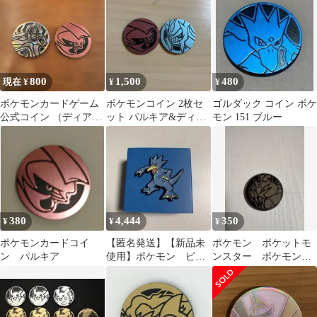
限定）
コレクション 第2弾」
800
1,500
480
現在 ¥
¥
¥
ポケモンカードゲーム
ポケモンコイン 2枚セ
ゴルダック コイン ポケ
公式コイン （ディアル
ット パルキア&ディア
モン 151 ブルー
ガ、パルキア） コイン
ルガ
トス ポケカ
380
4,444
350
¥
¥
¥
ポケモンカードコイ
【匿名発送】【新品未
ポケモン ポケットモ
ン パルキア
使用】ポケモン ピン
ンスター ポケモンコ
バッジ ゴルダック
イン コインゲーム
コイン