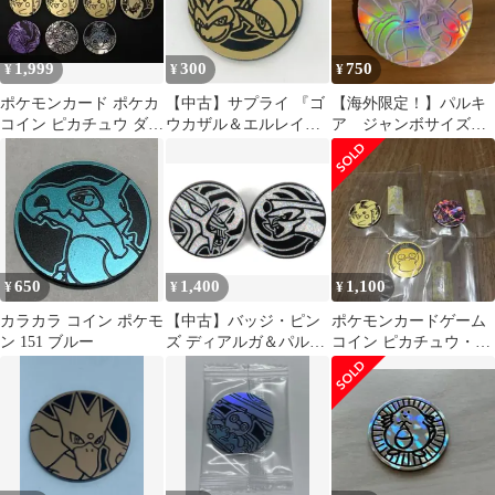
1,999
300
750
¥
¥
¥
ポケモンカード ポケカ
【中古】サプライ 『ゴ
【海外限定！】パルキ
コイン ピカチュウ ダー
ウカザル＆エルレイド
ア ジャンボサイズ
クライ など 10枚
』 ポケモンコイン 「ポ
ポケモン コイン
ケモンカードゲームDPt
対戦スターターパック
SP ゴウカザルVSエル
レイド」同梱品
650
1,400
1,100
¥
¥
¥
カラカラ コイン ポケモ
【中古】バッジ・ピン
ポケモンカードゲーム
ン 151 ブルー
ズ ディアルガ＆パルキ
コイン ピカチュウ・コ
ア ポケモンコイン柄ピ
ダック・パルキア ま
ンズ2個セット 「ポケ
とめ売り
モンカードゲーム ポケ
カグッズくじ2022」 G
賞