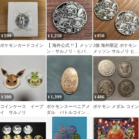
599
1,250
950
¥
¥
¥
ポケモンカードコイン
【 海外公式 !! 】メッソ
2個 海外限定 ポケモン
ン・サルノリ・ヒバニ
メッソン サルノリ ヒバ
ー ポケモン コイン
ニー コイン
300
1,399
486
¥
¥
¥
コインケース イーブ
ポケモンスーベニアメ
ポケモン メダル コイン
イ サルノリ
ダル バトルコイン御
三家 ヒバニー メッ
ソン サルノリ 1枚