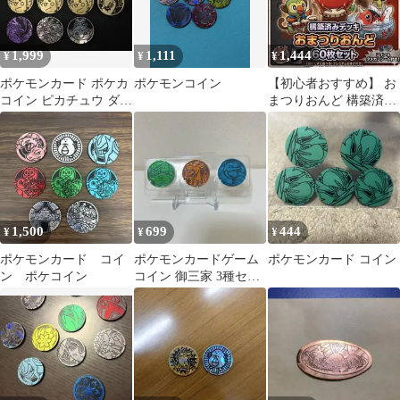
1,999
1,111
1,444
¥
¥
¥
ポケモンカード ポケカ
ポケモンコイン
【初心者おすすめ】 お
コイン ピカチュウ ダー
まつりおんど 構築済み
クライ など 10枚
デッキ 【コイン、ダメ
カン付き!】
1,500
699
444
¥
¥
¥
ポケモンカード コイ
ポケモンカードゲーム
ポケモンカード コイン
ン ポケコイン
コイン 御三家 3種セッ
ト