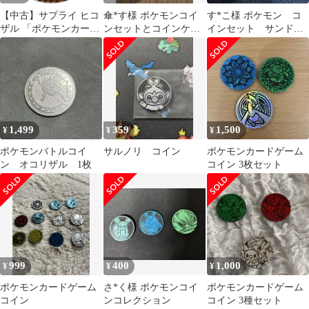
【中古】サプライ ヒコ
傘*す様 ポケモンコイ
す*こ様 ポケモン コ
ザル 「ポケモンカード
ンセットとコインケー
インセット サンド＆
ゲーム ポケモンコイン
ス
サンドパン
コレクション 第2弾」
1,499
359
1,500
¥
¥
¥
ポケモンバトルコイ
サルノリ コイン
ポケモンカードゲーム
ン オコリザル 1枚
コイン 3枚セット
999
400
1,000
¥
¥
¥
ポケモンカードゲーム
さ*く様 ポケモンコイ
ポケモンカードゲーム
コイン
ンコレクション
コイン 3種セット