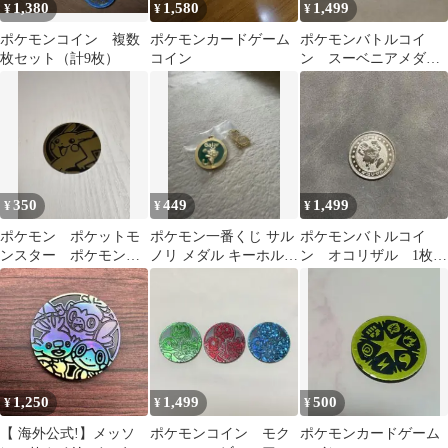
1,380
1,580
1,499
¥
¥
¥
ポケモンコイン 複数
ポケモンカードゲーム
ポケモンバトルコイ
枚セット（計9枚）
コイン
ン スーベニアメダ
ル サルノリ ヒバニ
ー メッソン 1枚
350
449
1,499
¥
¥
¥
ポケモン ポケットモ
ポケモン一番くじ サル
ポケモンバトルコイ
ンスター ポケモンコ
ノリ メダル キーホルダ
ン オコリザル 1枚
イン コインゲーム
ーおまけ付
③
コイン
1,250
1,499
500
¥
¥
¥
【 海外公式!】メッソ
ポケモンコイン モク
ポケモンカードゲーム