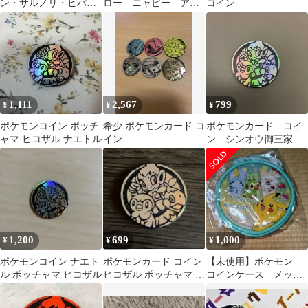
ン・サルノリ・ヒバニ
ロー ニャビー アシ
コイン
ー ポケモン コイン
マリ
(silver)
1,111
2,567
799
¥
¥
¥
ポケモンコイン ポッチ
希少 ポケモンカード コ
ポケモンカード コイ
ャマ ヒコザル ナエトル
イン
ン シンオウ御三家
1,200
699
1,000
¥
¥
¥
ポケモンコイン ナエト
ポケモンカード コイン
【未使用】ポケモン
ル ポッチャマ ヒコザル
ヒコザル ポッチャマ ナ
コインケース メッソ
エトル 御三家 DP
ン サルノリ ヒバニー