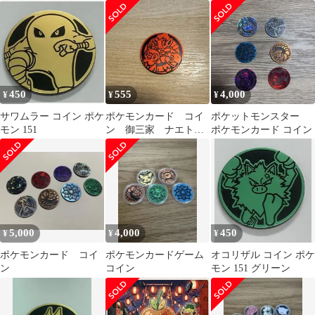
450
555
4,000
¥
¥
¥
サワムラー コイン ポケ
ポケモンカード コイ
ポケットモンスター
モン 151
ン 御三家 ナエト
ポケモンカード コイン
ル ポッチャマ ヒコ
ザル 赤
5,000
4,000
450
¥
¥
¥
ポケモンカード コイ
ポケモンカードゲーム
オコリザル コイン ポケ
ン
コイン
モン 151 グリーン