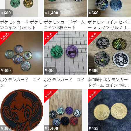
600
1,400
666
¥
¥
¥
ポケモンカード ポケモ
ポケモンカードゲーム
ポケモン コイン ヒバニ
ンコイン 4個セット
コイン 3枚セット
ー メッソン サルノリ
イシヘンジン モルペコ
5枚
300
300
600
¥
¥
¥
ポケモンカード コイ
ポケモンカード コイ
南*助様 ポケモンカー
ン
ン
ドゲーム コイン 4枚セ
ット
300
1,400
455
¥
¥
¥