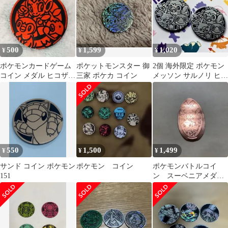
500
1,599
1,020
¥
¥
¥
ポケモンカードゲーム
ポケットモンスター 御
2個 海外限定 ポケモン
コイン メダル ヒコザル
三家 ポケカ コイン
メッソン サルノリ ヒバ
ポッチャマ ナエトル
ニー コイン ガラル御三
家
550
1,500
1,499
¥
¥
¥
サンド コイン ポケモン
ポケモン コイン
ポケモンバトルコイ
151
ン スーベニアメダ
ル 御三家 1枚