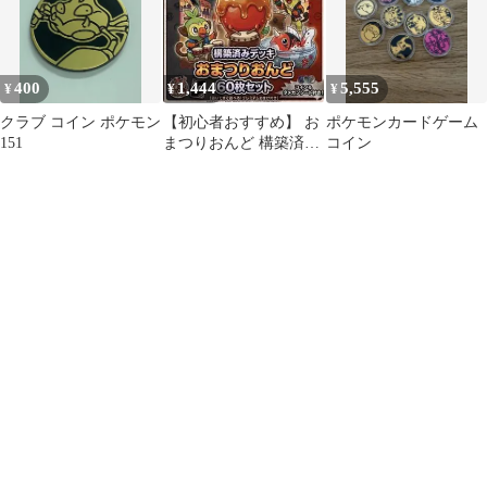
400
1,444
5,555
¥
¥
¥
クラブ コイン ポケモン
【初心者おすすめ】 お
ポケモンカードゲーム
151
まつりおんど 構築済み
コイン
デッキ 【コイン、ダメ
カン付き!】