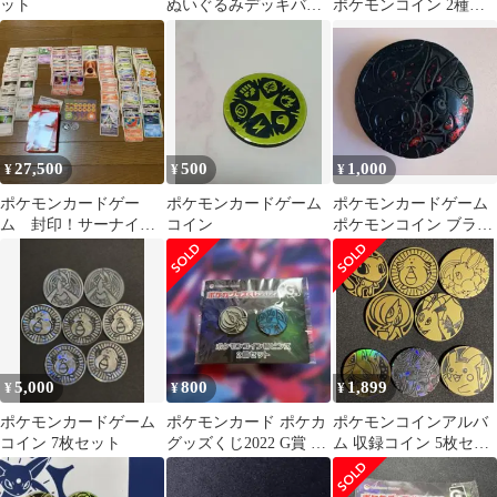
ット
ぬいぐるみデッキバン
ポケモンコイン 2種セ
ド
ット
27,500
500
1,000
¥
¥
¥
ポケモンカードゲー
ポケモンカードゲーム
ポケモンカードゲーム
ム 封印！サーナイト
コイン
ポケモンコイン ブラッ
ex 構築済みデッキ プ
ク
ラスアルファ
5,000
800
1,899
¥
¥
¥
ポケモンカードゲーム
ポケモンカード ポケカ
ポケモンコインアルバ
コイン 7枚セット
グッズくじ2022 G賞 ポ
ム 収録コイン 5枚セッ
ケモンコイン柄ピンズ2
ト +3枚
個セット