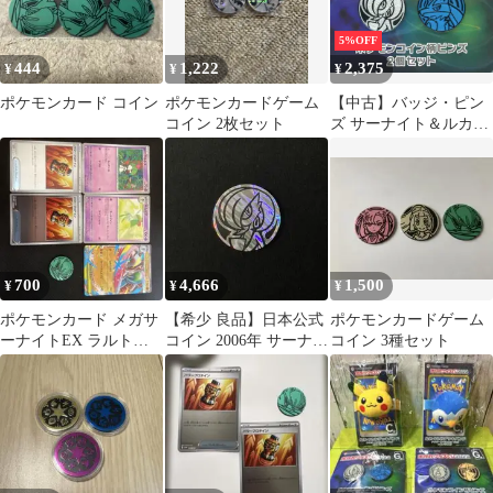
5%OFF
444
1,222
2,375
¥
¥
¥
ポケモンカード コイン
ポケモンカードゲーム
【中古】バッジ・ピン
コイン 2枚セット
ズ サーナイト＆ルカリ
オ ポケモンコイン柄ピ
ンズ2個セット 「ポケ
モンカードゲーム ポケ
カグッズくじ2022」 G
賞
700
4,666
1,500
¥
¥
¥
ポケモンカード メガサ
【希少 良品】日本公式
ポケモンカードゲーム
ーナイトEX ラルトス
コイン 2006年 サーナイ
コイン 3種セット
キルリア セット
ト シルバー スモークホ
ロ