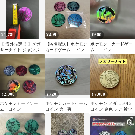
個セット
1,789
499
600
¥
¥
¥
【 海外限定 !! 】メガ
【匿名配送】ポケモン
ポケモン カードゲー
サーナイト ジャンボ ポ
カードゲーム コイン 4
ム コイン
ケモン コイン
枚セット
2,000
720
7,000
¥
¥
¥
ポケモンカードゲー
ポケモンカードゲーム
ポケモン メダル 2016
ム コイン
コイン 第一弾
コイン 金色 レア 希少