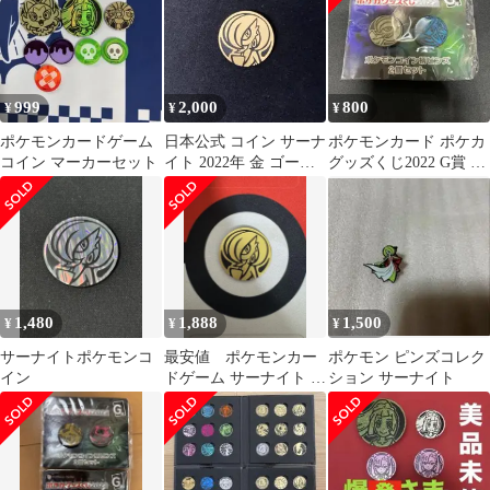
999
2,000
800
¥
¥
¥
ポケモンカードゲーム
日本公式 コイン サーナ
ポケモンカード ポケカ
コイン マーカーセット
イト 2022年 金 ゴール
グッズくじ2022 G賞 ポ
ド ノンホロ #6
ケモンコイン柄ピンズ2
個セット
1,480
1,888
1,500
¥
¥
¥
サーナイトポケモンコ
最安値 ポケモンカー
ポケモン ピンズコレク
イン
ドゲーム サーナイト コ
ション サーナイト
イン