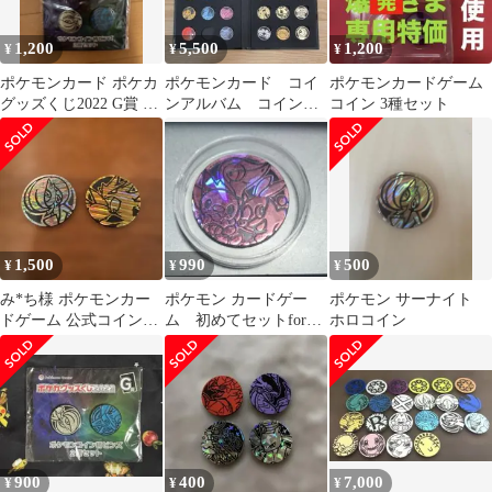
1,200
5,500
1,200
¥
¥
¥
ポケモンカード ポケカ
ポケモンカード コイ
ポケモンカードゲーム
グッズくじ2022 G賞 ポ
ンアルバム コインセ
コイン 3種セット
ケモンコイン柄ピンズ2
ット
個セット
1,500
990
500
¥
¥
¥
み*ち様 ポケモンカー
ポケモン カードゲー
ポケモン サーナイト
ドゲーム 公式コイン
ム 初めてセットforガ
ホロコイン
（サーナイト、バンギ
ール 付属コイン
ラス） コイント
900
400
7,000
¥
¥
¥