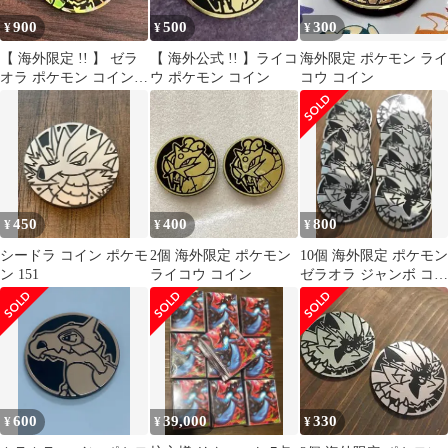
900
500
300
¥
¥
¥
【 海外限定 !! 】 ゼラ
【 海外公式 !! 】ライコ
海外限定 ポケモン ライ
オラ ポケモン コイン
ウ ポケモン コイン
コウ コイン
(crystal)
450
400
800
¥
¥
¥
シードラ コイン ポケモ
2個 海外限定 ポケモン
10個 海外限定 ポケモン
ン 151
ライコウ コイン
ゼラオラ ジャンボ コイ
ン
600
39,000
330
¥
¥
¥