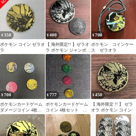
350
400
700
¥
¥
¥
ポケモン コイン ゼラオ
【 海外限定!! 】ゼラオ
ポケモン コインケー
ラ
ラ ポケモン ジャンボ
ス ゼラオラ
コイン
700
777
450
¥
¥
¥
ポケモンカードゲーム
ポケモンカードゲーム
【 海外限定 !! 】 ゼラ
ダメージコイン 4枚セ
コイン 4枚セット レ
オラ ポケモン コイン
ット
ックウザ ゼラオラ
リザードン