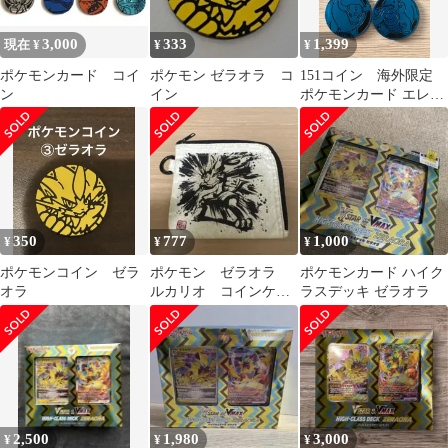
3,000
333
1,399
現在 ¥
¥
¥
ポケモンカード コイ
ポケモン ゼラオラ コ
151コイン 海外限定
ン
イン
ポケモンカード エレブ
ー、ストライク、ベロ
リンガ、ケンタロスセ
ット
350
777
1,000
¥
¥
¥
ポケモンコイン ゼラ
ポケモン ゼラオラ
ポケモンカード ハイク
オラ
ルカリオ コインケー
ラスデッキ ゼラオラ
ス
2,500
1,980
3,000
¥
¥
¥