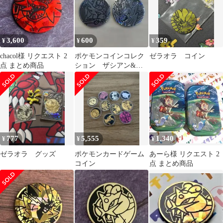
3,600
600
359
¥
¥
¥
chacol様 リクエスト 2
ポケモンコインコレク
ゼラオラ コイン
点 まとめ商品
ション ザシアン&ザ
マゼンタ
777
5,555
1,340
¥
¥
¥
ゼラオラ グッズ
ポケモンカードゲーム
あーら様 リクエスト 2
コイン
点 まとめ商品