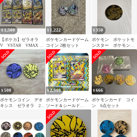
1,500
1,222
350
¥
¥
¥
【ポケカ】ゼラオラ
ポケモンカードゲーム
ポケモン ポケットモ
V VSTAR VMAX コ
コイン 2枚セット
ンスター ポケモンコ
イン
イン コインゲーム
コイン
500
2,980
666
¥
¥
¥
ポケモンコイン デオ
ポケモンカードゲーム
ポケモンカード コイ
キシス ゼラオラ 2点
ソード＆シールド
ン 6点セット
セット
VSTAR & VMAX ハイ
クラスデッキ ゼラオラ
新品未開封