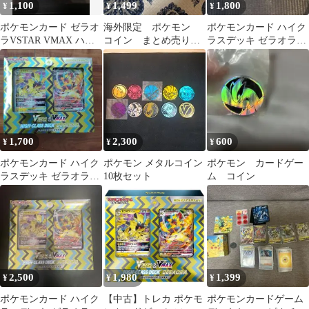
1,100
1,499
1,800
¥
¥
¥
ポケモンカード ゼラオ
海外限定 ポケモン
ポケモンカード ハイク
ラVSTAR VMAX ハイ
コイン まとめ売り
ラスデッキ ゼラオラ
クラスデッキ 60枚
ジャンボ
VSTAR & VMAX
1,700
2,300
600
¥
¥
¥
ポケモンカード ハイク
ポケモン メタルコイン
ポケモン カードゲー
ラスデッキ ゼラオラ
10枚セット
ム コイン
VSTAR & VMAX
2,500
1,980
1,399
¥
¥
¥
ポケモンカード ハイク
【中古】トレカ ポケモ
ポケモンカードゲーム