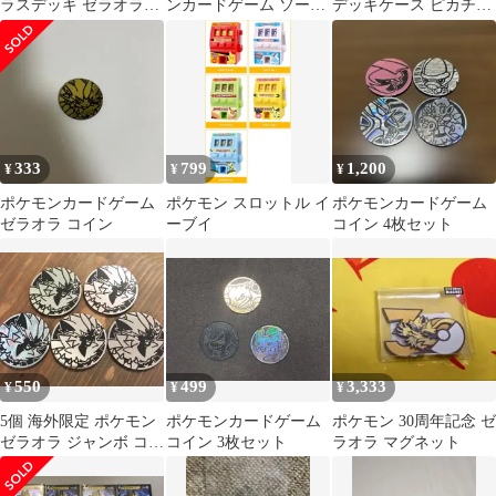
ラスデッキ ゼラオラ
ンカードゲーム ソード
デッキケース ピカチュ
VSTAR & VMAX
＆シールド VSTAR＆
ウ カードセット
VMAX ハイクラスデッ
キ ゼラオラ
333
799
1,200
¥
¥
¥
ポケモンカードゲーム
ポケモン スロットル イ
ポケモンカードゲーム
ゼラオラ コイン
ーブイ
コイン 4枚セット
550
499
3,333
¥
¥
¥
5個 海外限定 ポケモン
ポケモンカードゲーム
ポケモン 30周年記念 ゼ
ゼラオラ ジャンボ コイ
コイン 3枚セット
ラオラ マグネット
ン