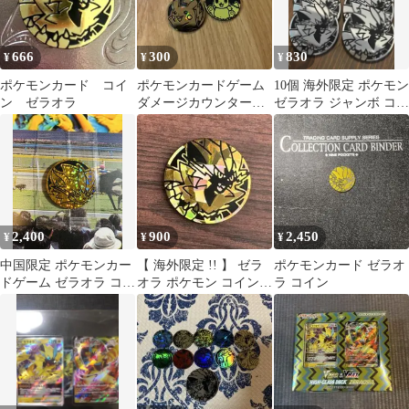
666
300
830
¥
¥
¥
ポケモンカード コイ
ポケモンカードゲーム
10個 海外限定 ポケモン
ン ゼラオラ
ダメージカウンターコ
ゼラオラ ジャンボ コイ
イン 3種セット
ン
2,400
900
2,450
¥
¥
¥
中国限定 ポケモンカー
【 海外限定 !! 】 ゼラ
ポケモンカード ゼラオ
ドゲーム ゼラオラ コイ
オラ ポケモン コイン
ラ コイン
ン1枚 シークレット仕
(crystal)
様