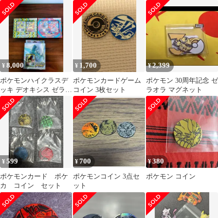
ト
8,000
1,700
2,399
¥
¥
¥
ポケモンハイクラスデ
ポケモンカードゲーム
ポケモン 30周年記念 ゼ
ッキ デオキシス ゼラオ
コイン 3枚セット
ラオラ マグネット
ラ Vstarダークライ3種
セット
599
700
380
¥
¥
¥
ポケモンカード ポケ
ポケモンコイン 3点セ
ポケモン コイン
カ コイン セット
ット