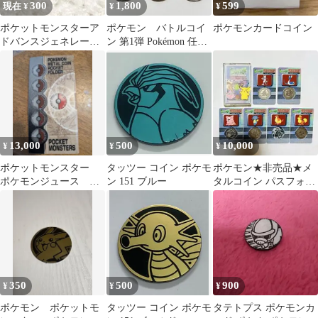
300
1,800
599
現在 ¥
¥
¥
ポケットモンスターア
ポケモン バトルコイ
ポケモンカードコイン
ドバンスジェネレーシ
ン 第1弾 Pokémon 任天
ョン トレーディングコ
堂漢字刻印 5種6枚
イン タッツー
13,000
500
10,000
¥
¥
¥
ポケットモンスター
タッツー コイン ポケモ
ポケモン★非売品★メ
ポケモンジュース コ
ン 151 ブルー
タルコイン パスフォル
インホルダー コイ
ダー
ン トゲピー付き
350
500
900
¥
¥
¥
ポケモン ポケットモ
タッツー コイン ポケモ
タテトプス ポケモンカ