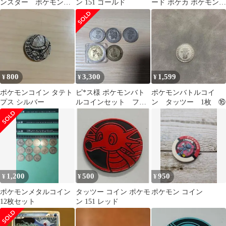
ンスター ポケモンコ
ン 151 ゴールド
ード ポケカ ポケモンコ
イン コインゲーム
イン トスコイン
コイン
800
3,300
1,599
¥
¥
¥
ポケモンコイン タテト
ピ*ス様 ポケモンバト
ポケモンバトルコイ
プス シルバー
ルコインセット フー
ン タッツー 1枚 ⑯
ディンその他
1,200
500
950
¥
¥
¥
ポケモンメタルコイン
タッツー コイン ポケモ
ポケモン コイン
12枚セット
ン 151 レッド