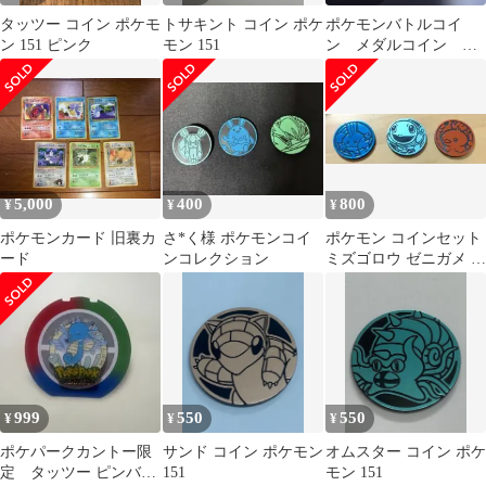
タッツー コイン ポケモ
トサキント コイン ポケ
ポケモンバトルコイ
ン 151 ピンク
モン 151
ン メダルコイン ツ
タージャ 1枚
5,000
400
800
¥
¥
¥
ポケモンカード 旧裏カ
さ*く様 ポケモンコイ
ポケモン コインセット
ード
ンコレクション
ミズゴロウ ゼニガメ ア
チャモ
999
550
550
¥
¥
¥
ポケパークカントー限
サンド コイン ポケモン
オムスター コイン ポケ
定 タッツー ピンバッ
151
モン 151