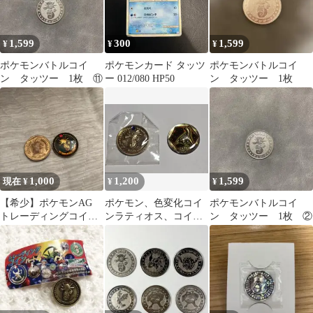
1,599
300
1,599
¥
¥
¥
ポケモンバトルコイ
ポケモンカード タッツ
ポケモンバトルコイ
ン タッツー 1枚 ⑪
ー 012/080 HP50
ン タッツー 1枚
1,000
1,200
1,599
現在 ¥
¥
¥
【希少】ポケモンAG
ポケモン、色変化コイ
ポケモンバトルコイ
トレーディングコイ
ンラティオス、コイン
ン タッツー 1枚 ②
ン 2枚まとめ売り
タッツー