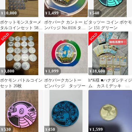
10,000
1,499
540
¥
¥
¥
ポケットモンスターメ
ポケパーク カントー ピ
タッツー コイン ポケモ
タルコインセット 58枚
ンバッジ No.0116 タッ
ン 151 グリーン
＋ホルダー トゲピー当
ツー
選品 明治乳業
3,800
1,099
18,600
¥
¥
¥
ポケモン バトルコイン
ポケパークカントー
h*K様 ■ハナダシティジ
セット 20枚
ピンバッジ タッツー
ム カスミデッキ ポ
ケモンカード ポケモ
ンジムシリーズ
530
450
1,599
¥
¥
¥