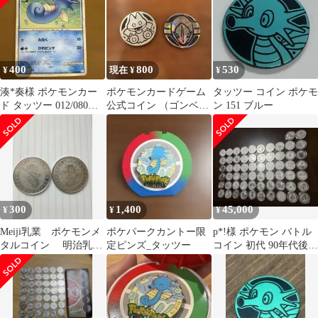
400
800
530
¥
現在 ¥
¥
湊*奏様 ポケモンカー
ポケモンカードゲーム
タッツー コイン ポケモ
ド タッツー 012/080
公式コイン （ゴンベ、
ン 151 ブルー
HP50
デオキシス） コイント
ス ポケカ
300
1,400
45,000
¥
¥
¥
Meiji乳業 ポケモンメ
ポケパークカントー限
p*!様 ポケモン バトル
タルコイン 明治乳
定ピンズ_タッツー
コイン 初代 90年代後半
業 メダル タッツ
98枚 62種
ー まとめ売り