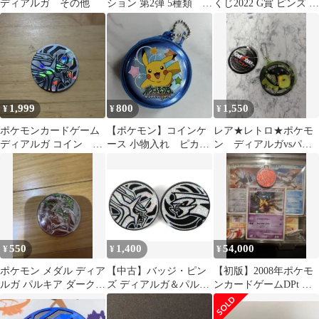
ディアルガ その他
ション 第2弾 5種類 被
くじ2022 G賞 ピンズ 2
りなし ①
個セット
1,999
800
1,550
¥
¥
¥
ポケモンカードゲーム
【ポケモン】コインケ
レア★レトロ★ポケモ
ディアルガ コイン シ
ース 小物入れ ピカチ
ン ディアルガvsパル
ルバークラックドアイ
ュウ ディアルガ パ
キア ナエトル コイ
ス
ルキア
ンケースストラップ
550
1,400
54,000
¥
¥
¥
ポケモン メダル ディア
【中古】バッジ・ピン
​【初版】2008年ポケモ
ルガ パルキア ダークラ
ズ ディアルガ＆パルキ
ンカードゲームDPt エ
イ
ア ポケモンコイン柄ピ
ントリーパック 1st
ンズ2個セット 「ポケ