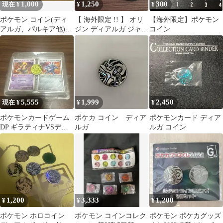
1,000
1,250
300
現在 ¥
¥
¥
ポケモン コイン(ディ
【 海外限定 !! 】 オリ
【海外限定】ポケモン
アルガ、パルキア他) 5
ジン ディアルガ ジャン
コイン
個セット
ボ ポケモン コイン
5,555
1,999
2,450
現在 ¥
¥
¥
ポケモンカードゲーム
ポケカ コイン ディア
ポケモンカード ディア
DP ギラティナVSディ
ルガ
ルガ コイン
アルガ 対戦スタータ
ーパック
1,200
3,333
1,200
¥
¥
¥
ポケモン ホロコイン
ポケモン コインコレク
ポケモン ポケカグッズ