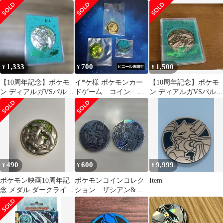
トとスタートデッキ4種
セルホロ)ジガルデセッ
セット
ト売りおまけ付き
1,333
700
1,500
¥
¥
¥
【10周年記念】ポケモ
イ*ケ様 ポケモンカー
【10周年記念】ポケモ
ン ディアルガVSパルキ
ドゲー厶 コイン レ
ン ディアルガVSパルキ
アVSダークライ 記念
ックウザ メルタン
アVSダークライ 記念
メダル
バドレックス
メダル
490
600
9,999
¥
¥
¥
ポケモン映画10周年記
ポケモンコインコレク
Item
念 メダル ダークライ
ション ザシアン&ザ
ディアルガ パルキア
マゼンタ