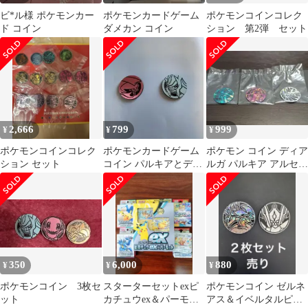
ビ*ル様 ポケモンカー
ポケモンカードゲーム
ポケモンコインコレク
ド コイン
ダメカン コイン
ション 第2弾 セット
2,666
799
999
¥
¥
¥
ポケモンコインコレク
ポケモンカードゲーム
ポケモン コイン ディア
ション セット
コイン パルキアとディ
ルガ パルキア アルセウ
アルガのセット
ス
350
6,000
880
¥
¥
¥
ポケモンコイン 3枚セ
スターターセットexピ
ポケモンコイン ゼルネ
ット
カチュウex＆パーモッ
アス＆イベルタルピク