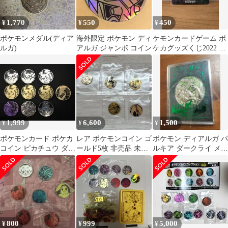
1,770
550
450
¥
¥
¥
ポケモンメダル(ディア
海外限定 ポケモン ディ
ケモンカードゲーム ポ
ルガ)
アルガ ジャンボ コイン
ケカグッズくじ2022 G
賞 ディアルガ パルキア
1,999
6,600
1,500
¥
¥
¥
ポケモンカード ポケカ
レア ポケモンコイン ゴ
ポケモン ディアルガ パ
コイン ピカチュウ ダー
ールド5枚 非売品 未使
ルキア ダークライ メダ
クライ など 10枚
用 ポケモンカード大会
ル 10周年記念
800
999
5,000
¥
¥
¥