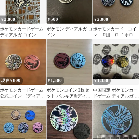
2,800
500
2,000
¥
¥
¥
ポケモンカードゲーム
ポケモン ディアルガ コ
ポケモンカード コイ
ディアルガ コイン
イン
ン R団 ロゴ ホログ
ラム ディアルガ
800
1,500
1,350
現在 ¥
¥
¥
ポケモンカードゲーム
ポケモンコイン 2枚セ
中国限定 ポケモンカー
公式コイン （ディアル
ット パルキア&ディア
ドゲーム ディアルガ コ
ガ、パルキア） コイン
ルガ
イン2枚 シルバーリフ
トス ポケカ
＆金色Ver