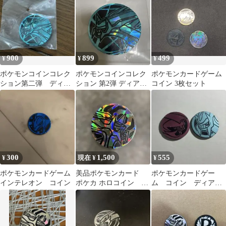
900
899
499
¥
¥
¥
ポケモンコインコレク
ポケモンコインコレク
ポケモンカードゲーム
ション第二弾 ディア
ション 第2弾 ディアル
コイン 3枚セット
ルガ コイン
ガ
300
1,500
555
¥
現在 ¥
¥
ポケモンカードゲーム
美品ポケモンカード
ポケモンカードゲー
インテレオン コイン
ポケカ ホロコイン デ
ム コイン ディアル
ィアルガ コイン
ガ パルキア