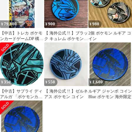
79,800
900
980
¥
¥
¥
【中古】トレカ ポケモ
【 海外公式 !! 】ブラッ
2個 ポケモン ルギア コ
ンカードゲームDP 構築
ク キュレム ポケモン
イン
スタンダードデッキ デ
コイン
ィアルガLV.X
350
550
1,600
¥
¥
¥
【中古】サプライ ディ
【 海外公式 !! 】ゼルネ
ルギア ジャンボ コイン
アルガ 「ポケモンカー
アス ポケモン コイン
Blue ポケモン 海外限定
ドゲーム ポケモンコイ
ンコレクション 第2
弾」