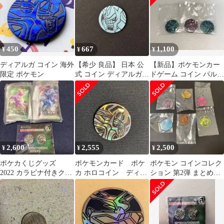
モンカードゲーム ポケ
カグッズくじ2022」 G
賞
450
667
1,100
¥
¥
¥
ディアルガ コイン 海外
【希少 良品】 日本 公
【新品】ポケモンカー
限定 ポケモン
式 コイン ディアルガ
ドゲーム コイン パルキ
ノンホロ 2007年
ア ディアルガ 3枚セッ
ト
2,600
2,555
2,500
¥
¥
¥
ポケカくじグッズ
ポケモンカード ポケ
ポケモン コインコレク
2022 カラビナ付きクリ
カ ホロコイン ディア
ション 第2弾 まとめ売
アポーチとポケモンコ
ルガ コイン
り 6種
イン柄ピンズ