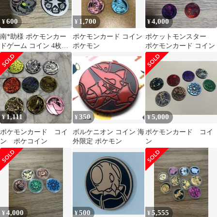
600
1,700
4,000
¥
¥
¥
南*助様 ポケモンカー
ポケモンカード コイン
ポケットモンスター
ドゲーム コイン 4枚セ
ポケモン
ポケモンカード コイン
ット
1,111
350
5,000
¥
¥
¥
ポケモンカード コイ
ボルケニオン コイン 海
ポケモンカード コイ
ン ポケコイン
外限定 ポケモン
ン
4,000
500
5,555
¥
¥
¥