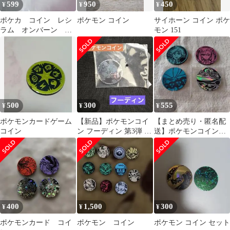
599
950
450
¥
¥
¥
ポケカ コイン レシ
ポケモン コイン
サイホーン コイン ポケ
ラム オンバーン 新
モン 151
品未使用 ポケモンコ
インコレクション
500
300
555
¥
¥
¥
ポケモンカードゲーム
【新品】ポケモンコイ
【まとめ売り・匿名配
コイン
ン フーディン 第3弾 ポ
送】ポケモンコイン 4
ケカ コイン
点
400
1,500
300
¥
¥
¥
ポケモンカード コイ
ポケモン コイン
ポケモン コイン セット