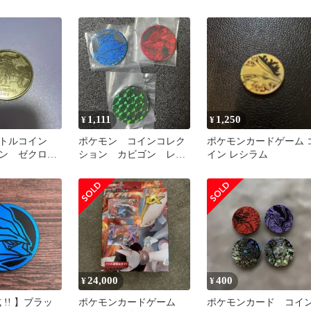
1,111
1,250
¥
¥
バトルコイン
ポケモン コインコレク
ポケモンカードゲーム 
ン ゼクロ
ション カビゴン レシ
イン レシラム
ラム オンバーン
24,000
400
¥
¥
 !! 】ブラッ
ポケモンカードゲーム
ポケモンカード コイ