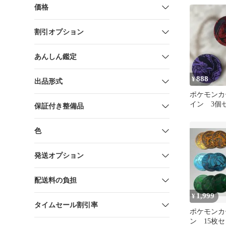
価格
割引オプション
あんしん鑑定
888
¥
出品形式
ポケモンカ
イン 3個
保証付き整備品
色
発送オプション
配送料の負担
1,999
¥
タイムセール割引率
ポケモンカ
ン 15枚