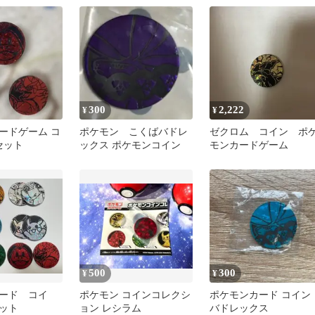
300
2,222
¥
¥
ードゲーム コ
ポケモン こくばバドレ
ゼクロム コイン ポ
セット
ックス ポケモンコイン
モンカードゲーム
500
300
¥
¥
ード コイ
ポケモン コインコレクシ
ポケモンカード コイン
セット
ョン レシラム
バドレックス