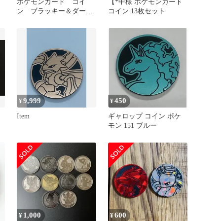
ポケモンカード コイ
【*中様 ポケモンカード
ン ブラッキー＆ダーク
コイン 13枚セット
ライ / レシラム
9,999
450
¥
¥
ン
Item
ギャロップ コイン ポケ
モン 151 ブルー
1,000
600
¥
¥