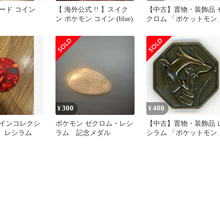
ード コイン
【 海外公式 !! 】スイク
【中古】置物・装飾品 
ン ポケモン コイン (blue)
クロム 「ポケットモン
ター ベストウイッシュ
ポケモンメタルコレク
ョンBW」
300
400
¥
¥
インコレクシ
ポケモン ゼクロム・レシ
【中古】置物・装飾品 
弾 レシラム
ラム 記念メダル
シラム 「ポケットモン
ター ベストウイッシュ
ポケモンメタルコレク
ョンBW」