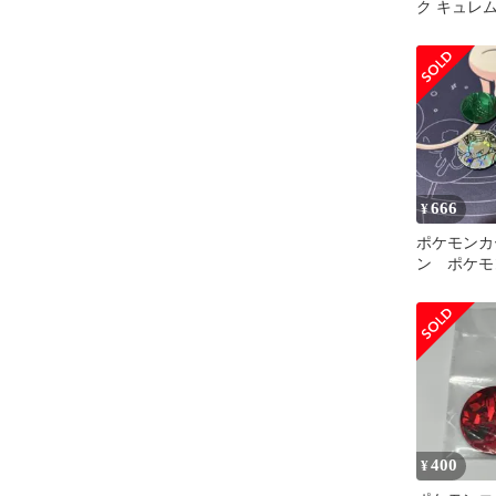
ク キュレム
イン
666
¥
ポケモンカ
ン ポケモ
クション
400
¥