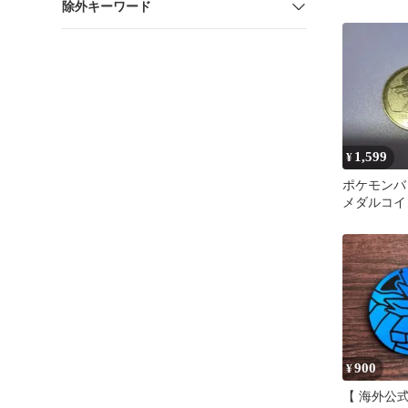
除外キーワード
1,599
¥
ポケモン
メダルコイ
ム 1枚
900
¥
【 海外公式