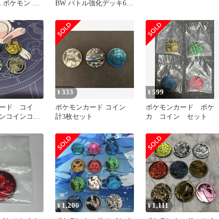
 ポケモン コ
BW バトル強化デッキ60
ホワイトキュレムEX
333
599
¥
¥
ード コイ
ポケモンカード コイン
ポケモンカード ポケ
ンコインコレ
計3枚セット
カ コイン セット
1,200
1,111
¥
¥