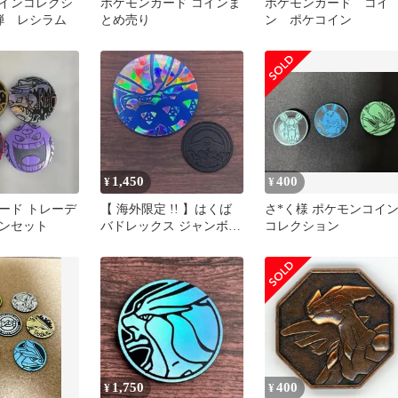
インコレクシ
ポケモンカード コインま
ポケモンカード コイ
弾 レシラム
とめ売り
ン ポケコイン
1,450
400
¥
¥
ード トレーデ
【 海外限定 !! 】はくば
さ*く様 ポケモンコイ
ンセット
バドレックス ジャンボ
コレクション
ポケモン コイン
1,750
400
¥
¥