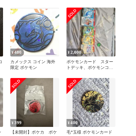
（レシラム＆ゼクロム）
480
2,000
¥
¥
コ
カメックス コイン 海外
ポケモンカード スター
限定 ポケモン
トデッキ、ポケモンコイ
ン、プレイマットセット
399
400
¥
¥
ン
【未開封】ポケカ ポケ
毛*玉様 ポケモンカード