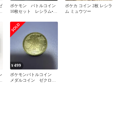
ゼ
ポケモン バトルコイン
ポケカ コイン 2枚 レシラ
ス
10枚セット レシラム•
ム ミュウツー
ゼクロム有り！！
シ
499
¥
レ
ポケモンバトルコイン
ス
メダルコイン ゼクロ
ム 1枚
シ