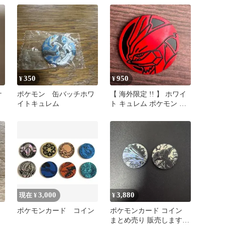
350
950
¥
¥
ケ
ポケモン 缶バッチホワ
【 海外限定 !! 】 ホワイ
イトキュレム
ト キュレム ポケモン コ
イン
3,000
3,880
現在 ¥
¥
ポケモンカード コイン
ポケモンカード コイン
まとめ売り 販売します