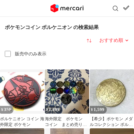
ポケモンコイン ボルケニオン の検索結果
並び替え
販売中のみ表示
350
1,499
1,599
¥
¥
¥
ボルケニオン コイン 海
海外限定 ポケモン
【希少】ポケモン メダ
外限定 ポケモン
コイン まとめ売り
ルコレクション ボルケ
ジャンボ
ニオン 金色 メタルコイ