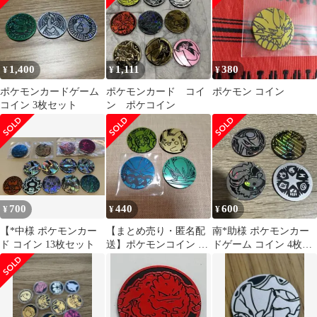
1,400
1,111
380
¥
¥
¥
ポケモンカードゲーム
ポケモンカード コイ
ポケモン コイン
コイン 3枚セット
ン ポケコイン
700
440
600
¥
¥
¥
【*中様 ポケモンカー
【まとめ売り・匿名配
南*助様 ポケモンカー
ド コイン 13枚セット
送】ポケモンコイン 4
ドゲーム コイン 4枚セ
枚セット
ット