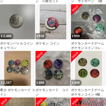
ン
ン 15枚セット
ン サイホーン 1枚
2,400
950
999
¥
¥
¥
ポケモンバトルコイン
ポケモン コイン
ポケモンカードゲーム
キュウコン
ポケモンコインコレク
ション 第5弾 4種類
2,567
400
400
¥
¥
¥
希少 ポケモンカード コ
ポケモンカード コイ
ポケモンカードゲーム
イン
ン
ポケモンコイン 4種セ
ット