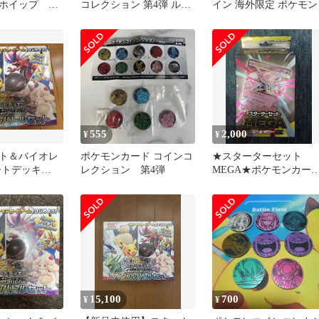
ホイップ バ
コレクション 第4弾 ルギ
イン 海外限定 ポケモン
ア マホイップ セット
555
2,000
¥
¥
ト＆バイオレ
ポケモンカード コインコ
★スターターセット
ートデッキ
レクション 第4弾
MEGA★ポケモンカー
ons スペシャル
ゲーム★メガディアン
ーex★新品
15,100
700
¥
¥