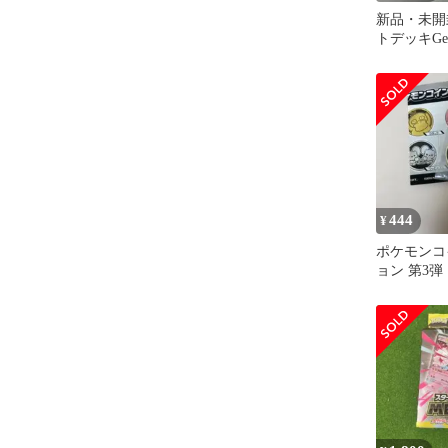
新品・未開
トデッキGene
シャルバト
444
¥
ポケモンコ
ョン 第3