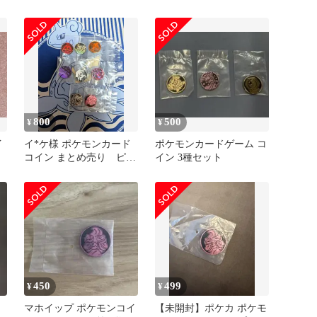
トイ
スター
800
500
¥
¥
イ
イ*ケ様 ポケモンカード
ポケモンカードゲーム コ
コイン まとめ売り ピカ
イン 3種セット
チュウ リザードン
450
499
¥
¥
マホイップ ポケモンコイ
【未開封】ポケカ ポケモ