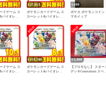
27,057
499
¥
¥
ードゲーム ス
ポケモンカードゲーム ス
ポケカ ポケモンコイン
&バイオレッ
カーレット&バイオレッ
マホイップ
トデッキ
ト スタートデッキ
ons スペシャルバ
Generations スペシャルバ
1組入 2個セ
トルセット 1組入 4個セ
め売り
ット まとめ売り
119,760
2,400
¥
¥
ードゲーム ス
ポケモンカードゲーム ス
【プロモなし】 スター
&バイオレッ
カーレット&バイオレッ
デッキGenerations スペ
トデッキ
ト スタートデッキ
ャルバトルセット ②
ons スペシャルバ
Generations スペシャルバ
1組入 10個セ
トルセット 1組入 6個セ
め売り
ット まとめ売り