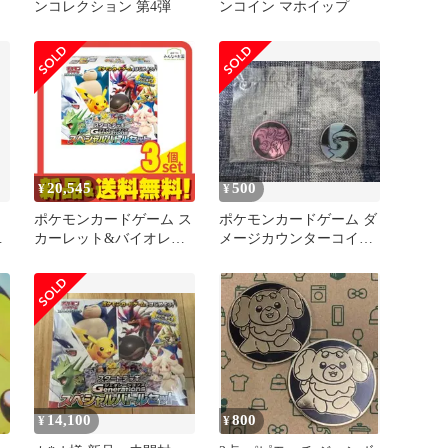
ンコレクション 第4弾
ンコイン マホイップ
20,545
500
¥
¥
ポケモンカードゲーム ス
ポケモンカードゲーム ダ
ド
カーレット&バイオレッ
メージカウンターコイン
シ
ト スタートデッキ
2種セット
Generations スペシャルバ
トルセット 1組入 3個セ
ット まとめ売り
14,100
800
¥
¥