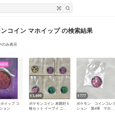
ンコイン マホイップ の検索結果
中のみ表示
1,400
777
¥
¥
マホイップ コ
ポケモンコイン 未開封 6
ポケモン コインコレ
ション
枚セット イーブイ ニン
ション 第4弾 マホイ
フィア
ップ