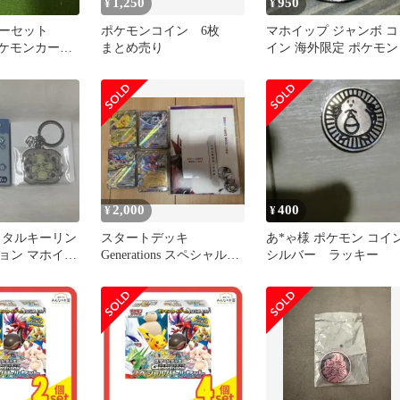
1,250
950
¥
¥
ーセット
ポケモンコイン 6枚
マホイップ ジャンボ コ
ポケモンカード
まとめ売り
イン 海外限定 ポケモン
ガディアンシ
2,000
400
¥
¥
メタルキーリン
スタートデッキ
あ*ゃ様 ポケモン コイ
ョン マホイッ
Generations スペシャルバ
シルバー ラッキー
トルセット プロモ、外箱
なし