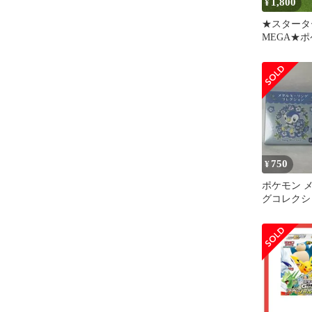
1,800
¥
★スタータ
MEGA★
ゲーム★メ
ーex★新品
750
¥
ポケモン 
グコレクシ
プ