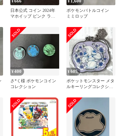
666
1,600
¥
¥
日本公式 コイン 2024年
ポケモンバトルコイン
マホイップ ピンク ラメ
ミミロップ
ホロ
400
605
¥
¥
ン
さ*く様 ポケモンコイン
ポケットモンスター メタ
コレクション
ルキーリングコレクショ
ン マホイップ