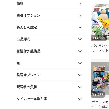
価格
割引オプション
あんしん鑑定
14,000
¥
出品形式
ポケモンカ
カーレット
保証付き整備品
ト スター
Generati
色
トルセット
発送オプション
配送料の負担
9,777
¥
タイムセール割引率
ポケモンカ
イ 引退