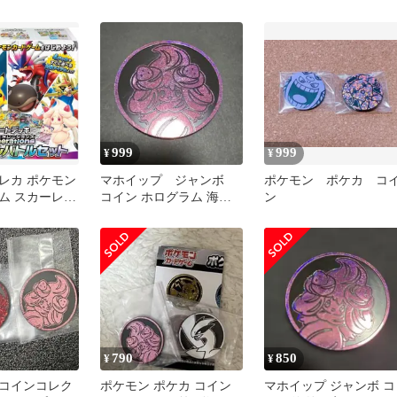
ァイル スト
クス
999
999
¥
¥
レカ ポケモン
マホイップ ジャンボ
ポケモン ポケカ コ
ム スカーレッ
コイン ホログラム 海外
ン
レット スター
限定 公式 サプライ
rations スペ
ポケモン
ルセット
790
850
¥
¥
コインコレク
ポケモン ポケカ コイン
マホイップ ジャンボ コ