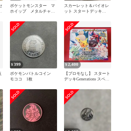
セ
ポケットモンスター マ
スカーレット＆バイオレ
ー
ホイップ メタルチャー
ット スタートデッキ
ン
ム
Generations スペシャル
バ…
399
2,400
¥
¥
点
ポケモンバトルコイン
【プロモなし】 スタート
モココ 1枚
デッキGenerations スペシ
ャルバトルセット