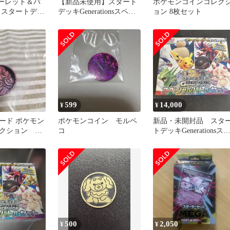
カーレット＆バ
【新品未使用】スタート
ポケモンコインコレク
 スタートデッ
デッキGenerationsスペシ
ョン 8枚セット
ons スペ
ャルバトルセット
599
14,000
¥
¥
ード ポケモン
ポケモンコイン モルペ
新品・未開封品 スタ
クション マ
コ
トデッキGenerationsス
シャルバトルセット
500
2,050
¥
¥