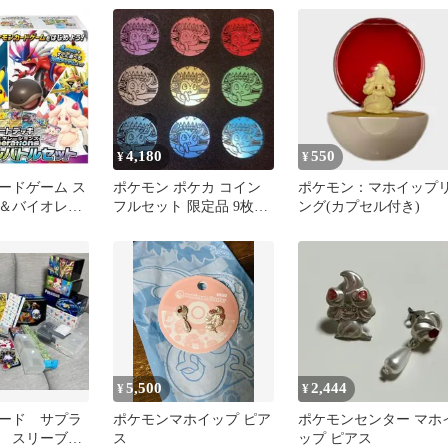
4,180
550
¥
¥
ードゲーム ス
ポケモン ポケカ コイン
ポケモン：マホイップ
＆バイオレッ
フルセット 限定品 9枚セ
ング(カプセル付き)
トデッキ
ット ニンフィア
ons スペシャルバ
5,500
2,444
¥
¥
ード サプラ
ポケモンマホイップ ピア
ポケモンセンター マホ
品 スリーブ
ス
ップ ピアス