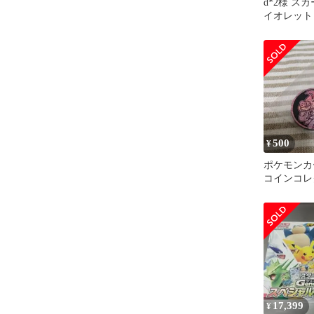
d*2様 ス
イオレット
キGenerati
500
¥
ポケモンカ
コインコレ
ホイップ
17,399
¥