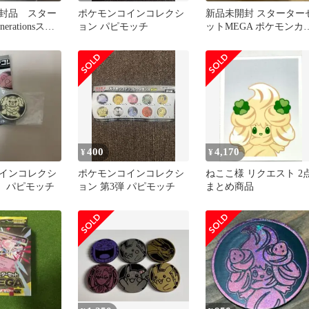
封品 スター
ポケモンコインコレクシ
新品未開封 スターター
rationsスペ
ョン パピモッチ
ットMEGA ポケモンカ
ルセット
ドゲーム メガディア
シーex
400
4,170
¥
¥
インコレクシ
ポケモンコインコレクシ
ねここ様 リクエスト 2
弾 パピモッチ
ョン 第3弾 パピモッチ
まとめ商品