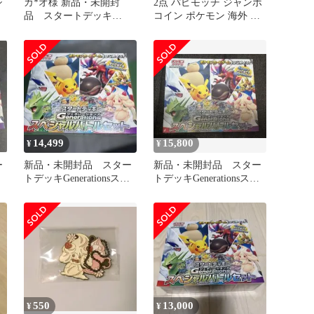
シ
カ*オ様 新品・未開封
2点 パピモッチ ジャンボ
品 スタートデッキ
コイン ポケモン 海外 限
Generationsスペシャルバ
定
トルセ
14,499
15,800
¥
¥
ー
新品・未開封品 スター
新品・未開封品 スター
ペ
トデッキGenerationsスペ
トデッキGenerationsスペ
シャルバトルセット
シャルバトルセット
550
13,000
¥
¥