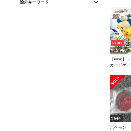
除外キーワード
コイン フ
レージボッ
5%OFF
15,960
¥
【中古】ト
カードゲー
ト＆バイオ
トデッキGene
シャルバト
644
¥
ポケモン 