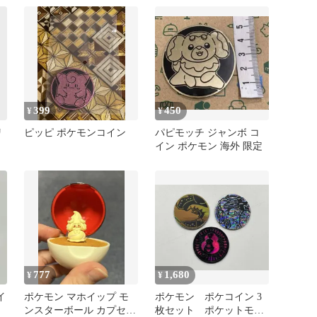
弾
399
450
¥
¥
リ
ピッピ ポケモンコイン
パピモッチ ジャンボ コ
イン ポケモン 海外 限定
777
1,680
¥
¥
イ
ポケモン マホイップ モ
ポケモン ポケコイン 3
ンスターボール カプセル
枚セット ポケットモン