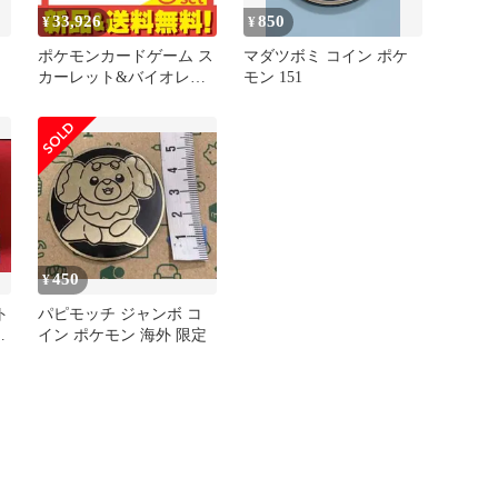
33,926
850
¥
¥
ポケモンカードゲーム ス
マダツボミ コイン ポケ
カーレット&バイオレッ
モン 151
ト スタートデッキ
Generations スペシャルバ
トルセット 1組入 5個セ
ット まとめ売り
450
¥
ト
パピモッチ ジャンボ コ
シ
イン ポケモン 海外 限定