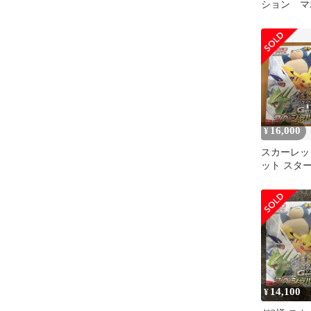
ション マ
シャーモ
16,000
¥
スカーレッ
ット スタ
Generati
バ…
14,100
¥