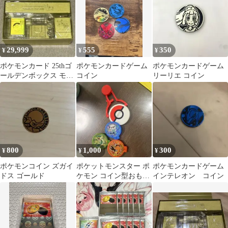
29,999
555
350
¥
¥
¥
ポケモンカード 25thゴ
ポケモンカードゲーム
ポケモンカードゲーム
ールデンボックス モン
コイン
リーリエ コイン
スターボール サプライ
未開封
800
1,000
300
¥
¥
¥
ポケモンコイン ズガイ
ポケットモンスター ポ
ポケモンカードゲーム
ドス ゴールド
ケモン コイン型おもち
インテレオン コイン
ゃセット