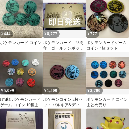
プライのみ箱付き
444
8,777
777
¥
¥
¥
ポケモンカード コイン
ポケモンカード 25周
ポケモンカードゲーム
年 ゴールデンボック
コイン 4枚セット
ス サプライ
5,099
1,500
2,700
¥
¥
¥
H*d様 ポケモンカード
ポケモンコイン 2枚セ
ポケモンカード コイン
ゲーム コイン 10種まと
ット パルキア&ディア
まとめ売り
め売り
ルガ