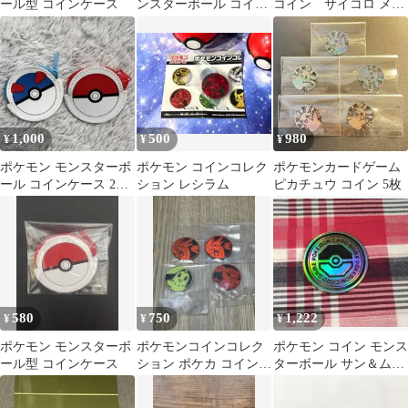
ール型 コインケース
ンスターボール コイン
コイン サイコロ メガ
ケース
エルレイド メガリザ
ードン
1,000
500
980
¥
¥
¥
ポケモン モンスターボ
ポケモン コインコレク
ポケモンカードゲーム
ール コインケース 2種
ション レシラム
ピカチュウ コイン 5枚
セット
580
750
1,222
¥
¥
¥
ポケモン モンスターボ
ポケモンコインコレク
ポケモン コイン モンス
ール型 コインケース
ション ポケカ コイン 4
ターボール サン＆ムー
枚セット
ン プレミアムトレーナ
ーボックス