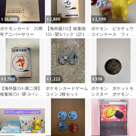
16,000
2,800
1,199
¥
¥
¥
ポケモンカード 25周
【海外版151】收集啦
ポケモン ピカチュウ
年アニバーサリー ゴ
151 -望3パック（計15
コインケース フィギ
ールデンボックス サ
枚）付コインセット
ュアセット 音の鳴る
プライのみ箱付き
フリーザー
おもちゃ
1,700
1,222
350
¥
¥
¥
【海外版151-第二弾】
ポケモンカードゲーム
ポケモン ポケットモ
收集啦151 -望-3パック
コイン 2枚セット
ンスター ポケモンコ
（計15枚）付コインセ
イン コインゲーム
ット
コイン