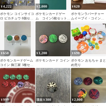
4,222
2,000
620
¥
¥
¥
ポケモン コインサイコ
ポケモンカードゲー
ポケモンラバーチャー
ロ ピカチュウ 8個セッ
ム コイン5枚セット
ムイーブイ・コインケ
ト
（袋等は無し）
ース モンスターボー
ル・キーホルダー
650
1,200
690
¥
¥
¥
ポケモンカードゲーム
ポケモンカード コイン
ポケモン おもちゃ まと
コイン 御三家 3種セッ
め売り
ト
999
300
2,000
¥
現在 ¥
¥