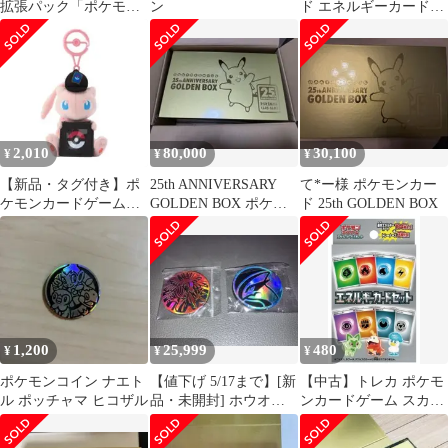
拡張パック「ポケモン
ン
ド エネルギーカードセ
ジム第2弾 クチバシテ
ット 104枚＋周辺グッ
ィジム マチス亅
ズ付き
2,010
80,000
30,100
¥
¥
¥
【新品・タグ付き】ポ
25th ANNIVERSARY
て*ー様 ポケモンカー
ケモンカードゲームマ
GOLDEN BOX ポケ…
ド 25th GOLDEN BOX
スコットコインホルダ
ー ミュウ
1,200
25,999
480
¥
¥
¥
ポケモンコイン ナエト
【値下げ 5/17まで】[新
【中古】トレカ ポケモ
ル ポッチャマ ヒコザル
品・未開封] ホウオウ
ンカードゲーム スカー
ルギア モンボ コイン
レット＆バイオレット
エネルギーカードセッ