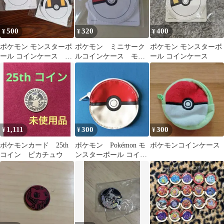
500
320
400
¥
¥
¥
ポケモン モンスターボ
ポケモン ミニサーク
ポケモン モンスターボ
ール コインケース お
ルコインケース モン
ール コインケース
祭り お小遣い 小銭
スターボール
入れ お買い物
1,111
300
300
¥
¥
¥
ポケモンカード 25th
ポケモン Pokémon モ
ポケモンコインケース
コイン ピカチュウ
ンスターボール コイン
ケース