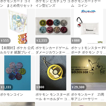
ポケモンカード コイ
ポケモン ピカチュウ コ
ポケモンカードゲー
ン まとめ売りセット
イン型ピンズ
ム コイン
555
2,555
888
¥
¥
¥
【未開封】ポケカ 公式
ポケモンカードゲーム
ポケットモンスター PV
ルカリオ 紙製プレイマ
ダメージカウンター コ
ポーチ ポケモン クリア
ット ダメカン メダル
イン 8枚セット
ポーチ
セット
1,111
800
29,300
¥
¥
¥
ポケモンコイン
ポケモン モンスターボ
ポケモンカード 25周
ール キーホルダー コイ
年アニバーサリー ゴ
ンケース 9090
ールデンボックス サ