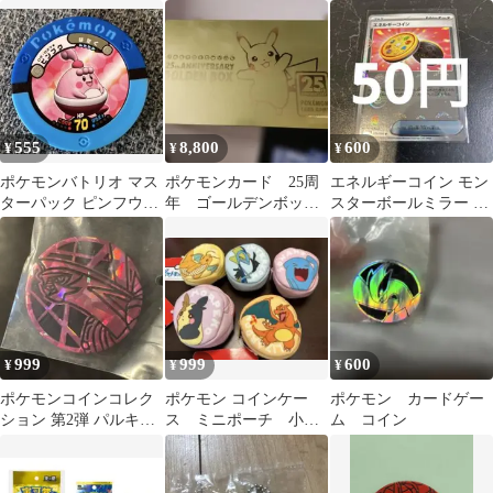
ックボルト モンスタ
イン 2枚セット
ーボールミラー
555
8,800
600
¥
¥
¥
ポケモンバトリオ マス
ポケモンカード 25周
エネルギーコイン モン
ターパック ピンフウ
年 ゴールデンボック
スターボールミラー ポ
ポケモン マスターボー
ス サプライ
ケモンカード 在庫1
ル
999
999
600
¥
¥
¥
ポケモンコインコレク
ポケモン コインケー
ポケモン カードゲー
ション 第2弾 パルキア
ス ミニポーチ 小物
ム コイン
新品未開封 プチプチで
入れ5個セット
匿名配送