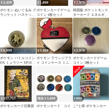
3,499
1,800
2,975
¥
¥
¥
ポケモン ぬいぐるみ ブ
ポケモンカードゲーム
韓国版 ポケットモンス
ランケット バスケット
コイン 4枚セット
ターカード エネルギー
コインケース 6点セッ
コイン MONSTERボー
ト まとめ
ル sv11b 079 086 U
8,999
5,400
1,970
¥
¥
¥
ポケモン バトルコイン
ポケモン ラウンジフラ
ポケモンカードゲーム
DX ミュウツー DP185
イ コインケース ミニ財
コイン 3種セット
TOMY 金属メダル 当時
布 loungefly 新品 レア
物
357,757
3,000
800
¥
現在 ¥
¥
ポケモンカード旧裏面
ポケモンカード コイ
こ*と様 ポケモンカー