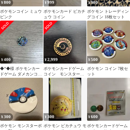
800
999
900
¥
¥
¥
ポケモンコイン ミュウ
ポケモンカード ピカチ
ポケモン トレーディン
ピンク
ュウ コイン
グコイン 18枚セット
400
2,999
500
¥
¥
¥
◆*◆様 ポケモンカー
ポケモンカードゲーム
ポケモン コイン 7枚セ
ドゲーム ダメカンコイ
コイン モンスターボ
ット
ン ミュウツー
ール
300
300
600
¥
¥
¥
ポケモン モンスターボ
ポケモン ピカチュウ モ
ポケモンカードゲーム