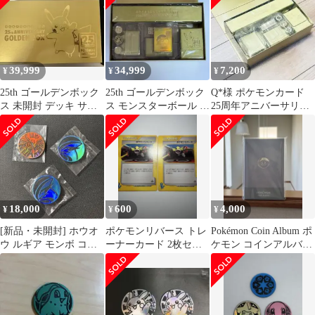
ト
39,999
34,999
7,200
¥
¥
¥
25th ゴールデンボック
25th ゴールデンボック
Q*様 ポケモンカード
ス 未開封 デッキ サプ
ス モンスターボール デ
25周年アニバーサリー
ライ モンスターボール
ッキ 未開封 サプライ
ゴールデンボックス サ
ポケカ
プライのみ
18,000
600
4,000
¥
¥
¥
[新品・未開封] ホウオ
ポケモンリバース トレ
Pokémon Coin Album ポ
ウ ルギア モンボ コイ
ーナーカード 2枚セッ
ケモン コインアルバ
ン
ト eカード
ム 中国限定