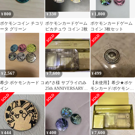
800
330
1,800
¥
¥
¥
ポケモンコイン チコリ
ポケモンカードゲーム
ポケモンカードゲーム
ータ グリーン
ピカチュウ コイン 2枚
コイン 3枚セット
2,567
7,600
499
¥
¥
¥
希少 ポケモンカード コ
め*さ様 サプライのみ
【未使用】希少★ポケ
イン
25th ANNIVERSARY
モンカード/ポケモンコ
GOLDEN BOX
インコレクション/モン
スターボール
444
400
7,600
¥
¥
¥