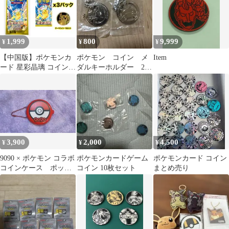
1,999
800
9,999
¥
¥
¥
【中国版】ポケモンカ
ポケモン コイン メ
Item
ード 星彩晶璃 コインセ
ダルキーホルダー 2個
ット 未開封
セット カビゴン フ
ァイヤー 1998
3,900
2,000
4,500
¥
¥
¥
9090 × ポケモン コラボ
ポケモンカードゲーム
ポケモンカード コイン
コインケース ポッチ
コイン 10枚セット
まとめ売り
ャマ モンスターボー
ル