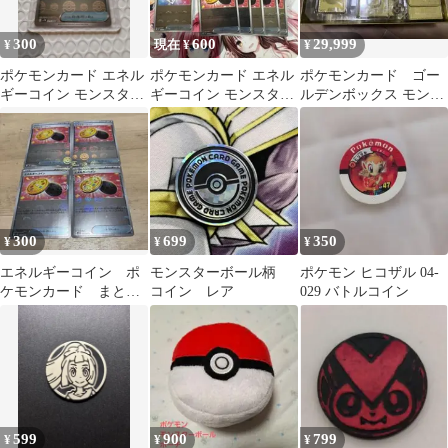
300
600
29,999
¥
現在 ¥
¥
ポケモンカード エネル
ポケモンカード エネル
ポケモンカード ゴー
ギーコイン モンスター
ギーコイン モンスター
ルデンボックス モンス
ボールミラー 079/086 U
ボールミラーまとめ売
ターボール サプライ
り
付き
300
699
350
¥
¥
¥
エネルギーコイン ポ
モンスターボール柄
ポケモン ヒコザル 04-
ケモンカード まとめ
コイン レア
029 バトルコイン
売り モンスターボー
ルミラー
599
900
799
¥
¥
¥