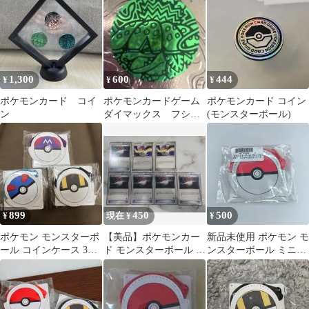
1,300
600
444
¥
¥
¥
ポケモンカード コイ
ポケモンカードゲーム
ポケモンカード コイン
ン
ダイマックス フシギ
(モンスターボール)
バナ コイン
899
450
500
¥
現在 ¥
¥
ポケモン モンスターボ
【美品】ポケモンカー
新品未使用 ポケモン モ
ール コインケース 3種
ド モンスターボール 7
ンスターボール ミニサ
セット Pokémon
枚セット
ークルコインケース