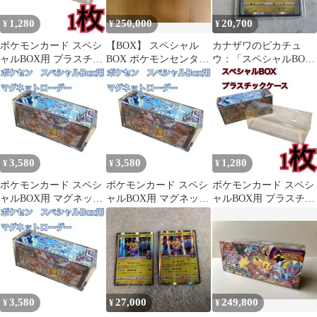
1,280
250,000
20,700
¥
¥
¥
ポケモンカード スペシ
【BOX】 スペシャル
カナザワのピカチュ
ャルBOX用 プラスチッ
BOX ポケモンセンター
ウ：「スペシャルBOX
クケース フクオカ
カナザワオープン記念
ポケモンセンターカナ
新品未開封
ザワオープン記念…
3,580
3,580
1,280
¥
¥
¥
ポケモンカード スペシ
ポケモンカード スペシ
ポケモンカード スペシ
ャルBOX用 マグネット
ャルBOX用 マグネット
ャルBOX用 プラスチッ
ローダー フクオカ3
ローダー フクオカ1
クケース フクオカ61
3,580
27,000
249,800
¥
¥
¥