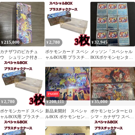
クケース フクオカ21
未開封 シュリンク付き
クケース フクオカ31
215,000
2,780
32,945
¥
¥
¥
カナザワのピカチュ
ポケモンカード スペシ
メッソン「スペシャル
ウ シュリンク付き未
ャルBOX用 プラスチッ
BOXポケモンセンター
開封box
クケース フクオカ32
カナザワオープン記
念」 9枚promo
1%OFF
2,780
208,111
35,000
¥
¥
¥
ポケモンカード スペシ
新品未開封 スペシャ
ポケモンセンターヒロ
ャルBOX用 プラスチッ
ルBOX ポケモンセンタ
シマ・カナザワ スペシ
クケース フクオカ22
ーカナザワオープン記
ャルBOX 2点セット
念 シュリンク付