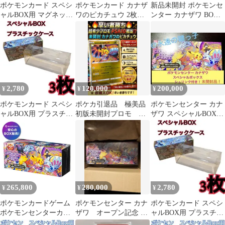
ポケモンカード スペシ
ポケモンカード カナザ
新品未開封 ポケモンセ
ャルBOX用 マグネット
ワのピカチュウ 2枚セ
ンター カナザワ BOX
ローダー フクオカ2
ット
シュリンク付き ポケカ
2,780
120,000
200,000
¥
¥
¥
ポケモンカード スペシ
ポケカ引退品 極美品
ポケモンセンター カナ
ャルBOX用 プラスチッ
初版未開封プロモ カ
ザワ スペシャルBOX
クケース フクオカ62
ナザワのピカチュウ ミ
未開封
ロカロス メッソン
265,800
280,000
2,780
¥
¥
¥
ポケモンカードゲーム
ポケモンセンター カナ
ポケモンカード スペシ
ポケモンセンターカナ
ザワ オープン記念 ス
ャルBOX用 プラスチッ
ザワオープン記念 スペ
ペシャルBOX 未開封
クケース フクオカ92