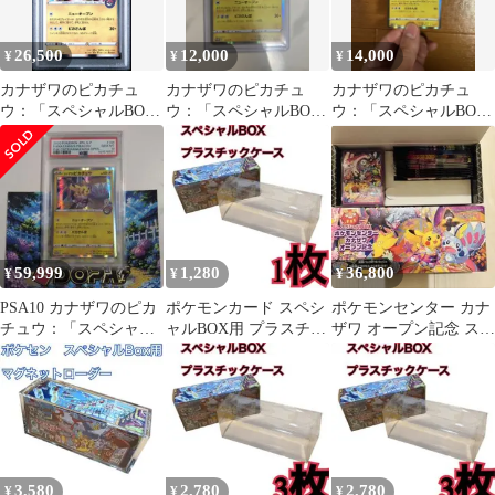
26,500
12,000
14,000
¥
¥
¥
カナザワのピカチュ
カナザワのピカチュ
カナザワのピカチュ
ウ：「スペシャルBOX
ウ：「スペシャルBOX
ウ：「スペシャルBOX
ポケモンセンターカナ
ポケモンセンターカナ
ポケモンセンターカナ
ザワオープン記念…
ザワオープン記念…
ザワオープン記念…
59,999
1,280
36,800
¥
¥
¥
PSA10 カナザワのピカ
ポケモンカード スペシ
ポケモンセンター カナ
チュウ：「スペシャル
ャルBOX用 プラスチッ
ザワ オープン記念 スペ
BOX ポケモンセンター
クケース フクオカ51
シャルBOX プロモなし
カナザワ
3,580
2,780
2,780
¥
¥
¥