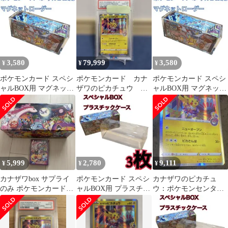
シャルBOX 新品未開封
シュリンク付き
3,580
79,999
3,580
¥
¥
¥
ポケモンカード スペシ
ポケモンカード カナ
ポケモンカード スペシ
ャルBOX用 マグネット
ザワのピカチュウ
ャルBOX用 マグネット
ローダー フクオカ6
psa10
ローダー フクオカ
5,999
2,780
9,111
¥
¥
¥
カナザワbox サプライ
ポケモンカード スペシ
カナザワのピカチュ
のみ ポケモンカードゲ
ャルBOX用 プラスチッ
ウ：ポケモンセンター
ーム ポケカ 限定品
クケース フクオカ06
カナザワオープン記念