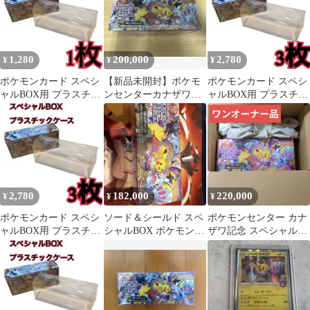
1,280
200,000
2,780
¥
¥
¥
ポケモンカード スペシ
【新品未開封】ポケモ
ポケモンカード スペシ
ャルBOX用 プラスチッ
ンセンターカナザワオ
ャルBOX用 プラスチッ
クケース フクオカ11
ープン記念 スペシャル
クケース フクオカ12
BOX
2,780
182,000
220,000
¥
¥
¥
ポケモンカード スペシ
ソード＆シールド スペ
ポケモンセンター カナ
ャルBOX用 プラスチッ
シャルBOX ポケモンセ
ザワ記念 スペシャル
クケース フクオカ1
ンターカナザワオープ
BOX 未開封
ン記念 公認…