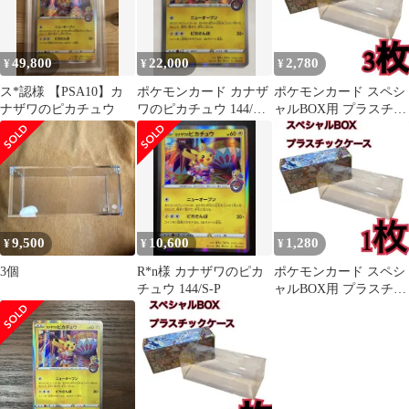
49,800
22,000
2,780
¥
¥
¥
ス*認様 【PSA10】カ
ポケモンカード カナザ
ポケモンカード スペシ
ナザワのピカチュウ
ワのピカチュウ 144/S-P
ャルBOX用 プラスチッ
プロモ 美品
クケース フクオカ72
9,500
10,600
1,280
¥
¥
¥
3個
R*n様 カナザワのピカ
ポケモンカード スペシ
チュウ 144/S-P
ャルBOX用 プラスチッ
クケース フクオカ17