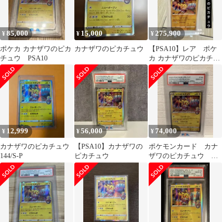
85,000
15,000
275,900
¥
¥
¥
ポケカ カナザワのピカ
カナザワのピカチュウ
【PSA10】レア ポケ
チュウ PSA10
カ カナザワのピカチュ
ウ #147 KANAZAWA
12,999
56,000
74,000
¥
¥
¥
カナザワのピカチュウ
【PSA10】カナザワの
ポケモンカード カナ
144/S-P
ピカチュウ
ザワのピカチュウ
psa10