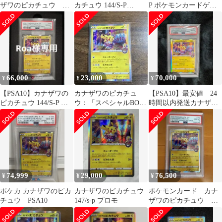
ザワのピカチュウ
カチュウ 144/S-P
P ポケモンカードゲー
psa10
PROMO
ム ソード&シールド
66,000
23,000
70,000
¥
¥
¥
【PSA10】カナザワの
カナザワのピカチュ
【PSA10】最安値 24
ピカチュウ 144/S-P ポ
ウ：「スペシャルBOX
時間以内発送カナザワ
ケモンカード
ポケモンセンターカナ
のピカチュウ プロモ
ザワオープン記念…
74,999
29,000
76,500
¥
¥
¥
ポケカ カナザワのピカ
カナザワのピカチュウ
ポケモンカード カナ
チュウ PSA10
147/s-p プロモ
ザワのピカチュウ
psa10