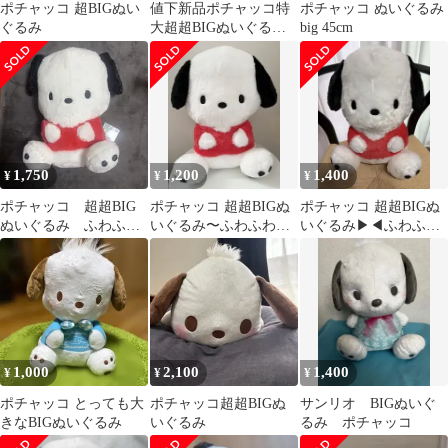
ポチャッコ 超BIGぬい
値下新品ポチャッコ特
ポチャッコ ぬいぐるみ
ぐるみ
大超超BIGぬいぐるみ
big 45cm
ふわふわ非売品クーラ
バックブランケット
1,750
1,200
1,400
¥
¥
¥
ポチャッコ 超超BIG
ポチャッコ 超超BIGぬ
ポチャッコ 超超BIGぬ
ぬいぐるみ ふわふわ
いぐるみ〜ふわふわス
いぐるみ▶︎◀︎ふわふわ
スタンダード
タンダード〜
スタンダード‐
1,000
2,100
1,400
¥
¥
¥
ポチャッコ とっても大
ポチャッコ超超BIGぬ
サンリオ BIGぬいぐ
きなBIGぬいぐるみ
いぐるみ
るみ ポチャッコ