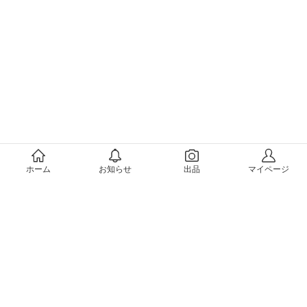
メルカリについて
ホーム
お知らせ
出品
マイページ
会社概要（運営会社）
採用情報
プレスリリース
公式ブログ
プレスキット
メルカリUS
メルカリShops
m department（エムデパ）
ヘルプ