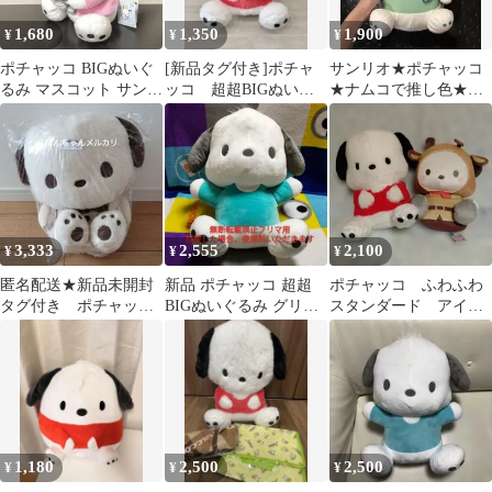
1,680
1,350
1,900
¥
¥
¥
ポチャッコ BIGぬいぐ
[新品タグ付き]ポチャ
サンリオ★ポチャッコ
るみ マスコット サンリ
ッコ 超超BIGぬいぐ
★ナムコで推し色★超
オ
るみ〜ふわふわスタン
BIGぬいぐるみ★新品
ダード〜
3,333
2,555
2,100
¥
¥
¥
匿名配送★新品未開封
新品 ポチャッコ 超超
ポチャッコ ふわふわ
タグ付き ポチャッ
BIGぬいぐるみ グリー
スタンダード アイシ
コ スーパーラージ
ン サンリオ
ングZOO BIG ぬいぐ
ぬいぐるみ サンリオ
るみ サンリオ
1,180
2,500
2,500
¥
¥
¥