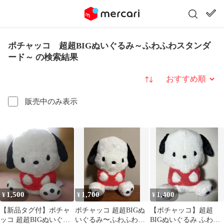
ポチャッコ 超超BIGぬいぐるみ～ふわふわスタンダ
ード～ の検索結果
並び替え
販売中のみ表示
1,500
1,700
1,400
¥
¥
¥
【新品タグ付】ポチャ
ポチャッコ 超超BIGぬ
【ポチャッコ】超超
ッコ 超超BIGぬいぐる
いぐるみ〜ふわふわス
BIGぬいぐるみ ふわふ