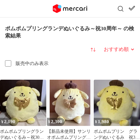
ポムポムプリングランデぬいぐるみ～祝30周年～ の検
索結果
並び替え
販売中のみ表示
2,190
2,300
1,980
¥
¥
¥
ポムポムプリングラン
【新品未使用】サンリ
ポムポムプリン グラ
デぬいぐるみ～祝30周
オポムポムプリングラ
ンデぬいぐるみ 祝30