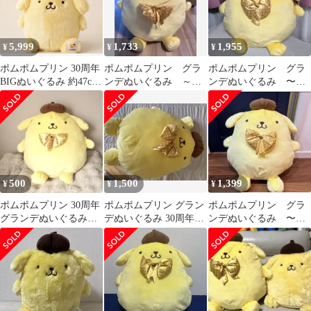
5,999
1,733
1,955
¥
¥
¥
ポムポムプリン 30周年
ポムポムプリン グラ
ポムポムプリン グラ
BIGぬいぐるみ 約47cm
ンデぬいぐるみ ～祝
ンデぬいぐるみ 〜祝
新品タグなし 匿名配送
30周年～
３０周年〜（全1種）
500
1,500
1,399
¥
¥
¥
ポムポムプリン 30周年
ポムポムプリン グラン
ポムポムプリン グラ
グランデぬいぐるみ
デぬいぐるみ 30周年記
ンデぬいぐるみ 〜祝
マスコット
念
30周年〜