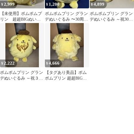
2,999
1,200
4,899
¥
¥
¥
【未使用】ポムポムプ
ポムポムプリン グラン
ポムポムプリン グラン
リン 超超BIGぬいぐ
デぬいぐるみ 〜30周
デぬいぐるみ ～祝30周
るみ～30thアニバーサ
年〜
年～ ＆ 特大ぬいぐるみ
リー～
セット✨
2,222
4,666
¥
¥
ポムポムプリン グラン
【タグあり美品】ポム
デぬいぐるみ ～祝３０
ポムプリン 超超BIG
周年～全長約５０cm
30thアニバーサリー
ぬいぐるみ