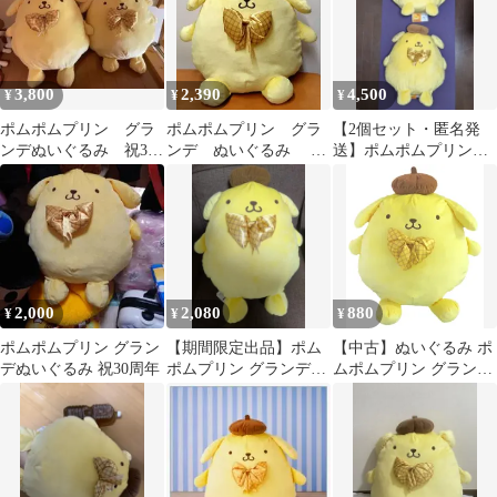
3,800
2,390
4,500
¥
¥
¥
ポムポムプリン グラ
ポムポムプリン グラ
【2個セット・匿名発
ンデぬいぐるみ 祝30
ンデ ぬいぐるみ ～
送】ポムポムプリン
周年 2個セット
祝30周年～
グランデぬいぐるみ
祝30周年
2,000
2,080
880
¥
¥
¥
ポムポムプリン グラン
【期間限定出品】ポム
【中古】ぬいぐるみ ポ
デぬいぐるみ 祝30周年
ポムプリン グランデぬ
ムポムプリン グランデ
いぐるみ〜祝 30周年〜
ぬいぐるみ ～祝30周年
～ 「サンリオキャラク
ターズ」