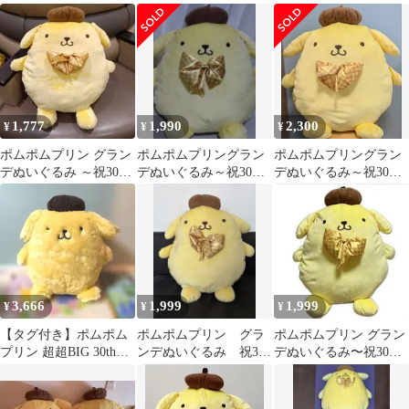
年～
ンデぬいぐるみ〜祝30
周年
周年～
1,777
1,990
2,300
¥
¥
¥
ポムポムプリン グラン
ポムポムプリングラン
ポムポムプリングラン
デぬいぐるみ ～祝30周
デぬいぐるみ～祝30周
デぬいぐるみ～祝30周
年～(匿名配送)
年～
年～
3,666
1,999
1,999
¥
¥
¥
【タグ付き】ポムポム
ポムポムプリン グラ
ポムポムプリン グラン
プリン 超超BIG 30thア
ンデぬいぐるみ 祝30
デぬいぐるみ〜祝30周
ニバーサリー ぬいぐ
周年 ✨美品✨ タグ
年〜
るみ
付き