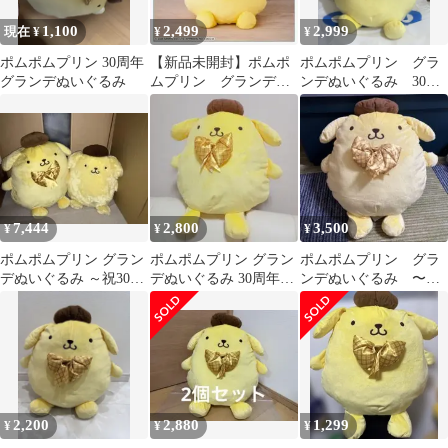
1,100
2,499
2,999
現在 ¥
¥
¥
ポムポムプリン 30周年
【新品未開封】ポムポ
ポムポムプリン グラ
グランデぬいぐるみ
ムプリン グランデ
ンデぬいぐるみ 30周
ぬいぐるみ 祝30周年
年
7,444
2,800
3,500
¥
¥
¥
ポムポムプリン グラン
ポムポムプリン グラン
ポムポムプリン グラ
デぬいぐるみ ～祝30周
デぬいぐるみ 30周年記
ンデぬいぐるみ 〜祝
年～ ＆ 特大ぬいぐるみ
念
30周年〜
セット✨
2,200
2,880
1,299
¥
¥
¥