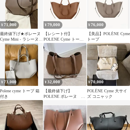
71,000
79,000
76,000
¥
¥
¥
最終値下げ★ポレーヌ
【レシート付】
【美品】POLÈNE Cyme
Cyme Mini - ラシーヌ
POLENE Cyme トート
トープ
テクスチャード
キャメル
73,000
32,000
70,000
¥
¥
¥
Polene cyme トープ 箱
【最終値下げ】
POLÈNE Cyme 大サイ
付き
POLENE ポレーヌ
ズ コニャック
Cyme Mini キャメル