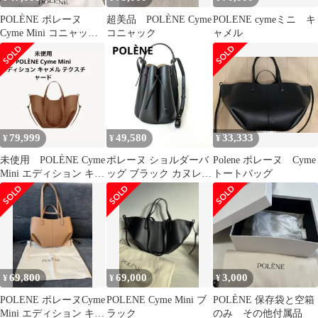
POLÈNE ポレーヌ
超美品 POLÈNE Cyme
POLENE cymeミニ キ
Cyme Mini コニャック
コニャック
ャメル
テクスチャード
79,999
49,580
33,333
¥
¥
¥
未使用 POLÈNE Cyme
ポレーヌ ショルダーバ
Polene ポレーヌ Cyme
Mini エディション キャ
ッグ ブラック カヌレバ
トートバッグ
メル テクスチャード
ッグ 鞄
69,800
69,000
3,000
¥
¥
¥
POLENE ポレーヌCyme
POLENE Cyme Mini ブ
POLÈNE 保存袋と空箱
Mini エディション キャ
ラック
のみ その他付属品