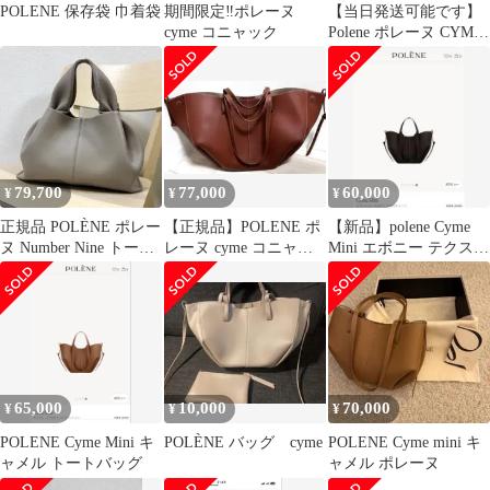
POLENE 保存袋 巾着袋
期間限定‼️ポレーヌ
【当日発送可能です】
cyme コニャック
Polene ポレーヌ CYME
トートバッグ mini
79,700
77,000
60,000
¥
¥
¥
正規品 POLÈNE ポレー
【正規品】POLENE ポ
【新品】polene Cyme
ヌ Number Nine トープ
レーヌ cyme コニャッ
Mini エボニー テクスチ
ショルダーバッグ
ク
ャード（箱無し)
65,000
10,000
70,000
¥
¥
¥
POLENE Cyme Mini キ
POLÈNE バッグ cyme
POLENE Cyme mini キ
ャメル トートバッグ
ャメル ポレーヌ