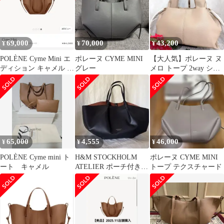
69,000
70,000
43,200
¥
¥
¥
POLÈNE Cyme Mini エ
ポレーヌ CYME MINI
【大人気】ポレーヌ ヌ
ディション キャメル テ
グレー
メロ トープ 2way ショ
クスチャード
ルダーバッグ ハンドバ
ッグ
65,000
4,555
46,000
¥
¥
¥
POLÈNE Cyme mini ト
H&M STOCKHOLM
ポレーヌ CYME MINI
ート キャメル
ATELIER ポーチ付きシ
トープ テクスチャード
ョッパー トートバッグ