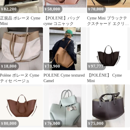
82,200
58,000
70,000
¥
¥
¥
正規品 ポレーヌ Cyme
【POLENE】バッグ
Cyme Mini ブラックテ
Mini
cyme コニャック
クスチャード エクリュ
ステッチ
18,000
73,900
97,777
¥
¥
¥
Polène ポレーヌ Cyme
POLENE Cyme textured
【POLÈNE】 Cyme
ティセ ベージュ
Camel
Mini
80,000
76,000
75,000
¥
¥
¥