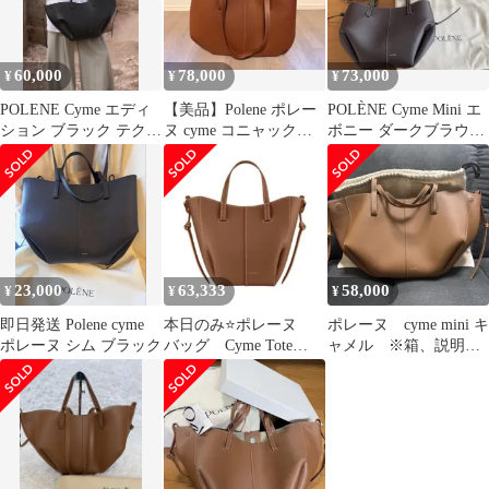
60,000
78,000
73,000
¥
¥
¥
POLENE Cyme エディ
【美品】Polene ポレー
POLÈNE Cyme Mini エ
ション ブラック テクス
ヌ cyme コニャックテ
ボニー ダークブラウン
チャード
クスチャードエディシ
美品 付属品完備
ョン
23,000
63,333
58,000
¥
¥
¥
即日発送 Polene cyme
本日のみ⭐️ポレーヌ
ポレーヌ cyme mini キ
ポレーヌ シム ブラック
バッグ Cyme Tote
ャメル ※箱、説明書
Nano キャメル Polene
なし 保存袋あり