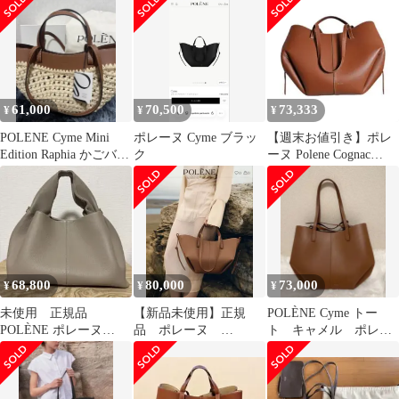
61,000
70,500
73,333
¥
¥
¥
POLENE Cyme Mini
ポレーヌ Cyme ブラッ
【週末お値引き】ポレ
Edition Raphia かごバッ
ク
ーヌ Polene Cognac
ク
Cyme コニャック
68,800
80,000
73,000
¥
¥
¥
未使用 正規品
【新品未使用】正規
POLÈNE Cyme トー
POLÈNE ポレーヌ
品 ポレーヌ
ト キャメル ポレー
Number Nine ショルダ
POLENE cyme シム
ヌ
ーバッグ
トートバッグ ミニ