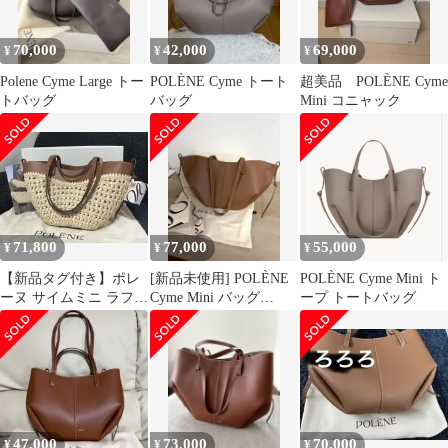
70,000
42,000
69,000
¥
¥
¥
Polene Cyme Large トー
POLÈNE Cyme トート
超美品 POLÈNE Cyme
トバッグ
バッグ
Mini コニャック
71,800
77,000
55,000
¥
¥
¥
【新品タグ付き】ポレ
[新品未使用] POLÈNE
POLÈNE Cyme Mini ト
ーヌ サイムミニ ラフィ
Cyme Mini バッグ
ープ トートバッグ
ア エディション
(Camel)
47,000
73,000
70,000
¥
¥
¥