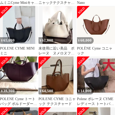
ムミニCyme Miniキャメ
ニャックテクスチャー
Nano
ル
ド【ポーチ&布袋付】
【美品】
65,000
61,800
60,000
¥
¥
¥
POLENE CYME MINI
未使用に近い美品 ポ
POLÈNE Cyme コニャ
ミニ
レーヌ ヌメロヌフ
ック
バッグ トープ
39,900
64,500
14,000
¥
¥
¥
POLENE Cyme トート
POLENE CYME コニャ
Polene ポレーヌ CYME
バッグ ボルドーダーク
ック テクスチャード
レディース トートバッ
チェリー
グ 大 ブラック