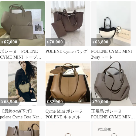
ブラウン レザー ポーチ
POLÈNE Cyme Mini
67,000
70,000
63,800
¥
¥
¥
ポレーヌ POLENE
POLENE Cyme バッグ
POLENE CYME MINI
CYME MINI トープ
2wayトート
テクスチャード
68,500
82,000
70,000
¥
¥
¥
【最終お値下げ】
Cyme Mini ポレーヌ
正規品 ポレーヌ
polene Cyme Tote Nano
POLENE キャメル
POLENE CYME MINI
bag
トープ テクスチャー
ド