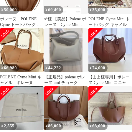
50,000
60,400
35,000
¥
¥
¥
ポレーヌ POLENE
s*様 【美品】Polene ポ
POLENE Cyme Mini ト
Cyme トートバッグ ブ
レーヌ Cyme Mini キ
ートバッグ キャメル
ラウン
ャメル テクスチャ
66,980
44,222
74,000
¥
¥
¥
POLENE Cyme Mini キ
【正規品】polene ポレ
【まよ様専用】ポレー
ャメル ポレーヌ
ーヌ umi チョーク
ヌ Cyme Mini コニャッ
ク テクスチャード
2,555
86,000
63,000
¥
¥
¥