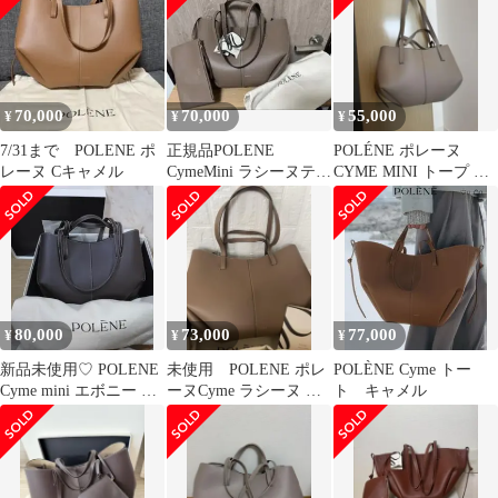
70,000
70,000
55,000
¥
¥
¥
7/31まで POLENE ポ
正規品POLENE
POLÉNE ポレーヌ
レーヌ Cキャメル
CymeMini ラシーヌテク
CYME MINI トープ テ
スチャード
クスチャード
80,000
73,000
77,000
¥
¥
¥
新品未使用♡ POLENE
未使用 POLENE ポレ
POLÈNE Cyme トー
Cyme mini エボニー ダ
ーヌCyme ラシーヌ テ
ト キャメル
ークブラウン バッグ
クスチャード