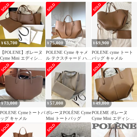
メル テクスチャード
63,700
75,000
69,900
¥
¥
¥
【POLENE】ポレーヌ
POLENE Cyme キャメ
POLENE cyme トート
Cyme Mini エディショ
ル テクスチャード ハン
バッグ キャメル
ンキャメル テクスチ
ドバッグ
ャード
73,000
57,000
49,800
¥
¥
¥
POLENE Cymeトートバ
ポレーヌPOLÈNE Cyme
POLEME ポレーヌ
ッグ キャメル
Mini トートバッグ
Cyme Mini エディショ
ン キャメル テクスチ
ャード