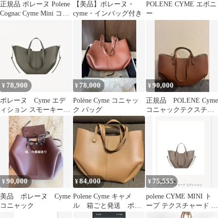
正規品 ポレーヌ Polene
【美品】ポレーヌ・
POLENE CYME エボニ
Cognac Cyme Mini コニ
cyme・インバッグ付き
ー
ャック
78,900
78,000
90,000
¥
¥
¥
ポレーヌ Cyme エデ
Polène Cyme コニャッ
正規品 POLENE Cyme
ィション スモーキーグ
ク バッグ
コニャックテクスチャ
リーン テクスチャード
ード エディション ポレ
ーヌ
90,000
84,000
75,555
¥
¥
¥
美品 ポレーヌ Cyme
Polene Cyme キャメ
polene CYME MINI ト
コニャック
ル 箱ごと発送 ポレ
ープ テクスチャード エ
ーヌ サイム
ディション