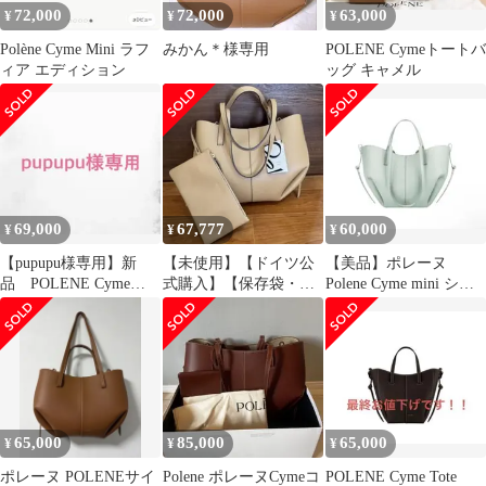
72,000
72,000
63,000
¥
¥
¥
Polène Cyme Mini ラフ
みかん＊様専用
POLENE Cymeトートバ
ィア エディション
ッグ キャメル
69,000
67,777
60,000
¥
¥
¥
【pupupu様専用】新
【未使用】【ドイツ公
【美品】ポレーヌ
品 POLENE Cyme
式購入】【保存袋・タ
Polene Cyme mini シー
Mini エディション
グ有】POLENE Cyme
フォーム
Mini
65,000
85,000
65,000
¥
¥
¥
ポレーヌ POLENEサイ
Polene ポレーヌCymeコ
POLENE Cyme Tote