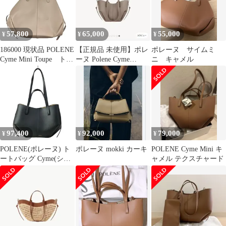
57,800
65,000
55,000
¥
¥
¥
186000 現状品 POLENE
【正規品 未使用】ポレ
ポレーヌ サイムミ
Cyme Mini Toupe トー
ーヌ Polene Cyme
ニ キャメル
トバッグ
mini※最終値下げ予定
97,400
92,000
79,000
¥
¥
¥
POLENE(ポレーヌ) ト
ポレーヌ mokki カーキ
POLENE Cyme Mini キ
ートバッグ Cyme(シム)
ャメル テクスチャード
ミニ 黒 2way レザー