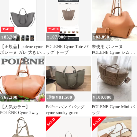
3%OFF
2%OFF
83,200
107,000
83,890
¥
¥
¥
【正規品】polene cyme
POLENE Cyme Tote バ
未使用 ポレーヌ
ポレーヌ ガレ 大きいサ
ッグ トープ
POLENE Cyme シム ト
イズ
ートバッグ キャメル 茶
67,200
81,500
100,000
¥
現在 ¥
¥
【人気カラー】
Polène ハンドバッグ
POLENE Cyme Mini バ
POLÈNE Cyme 2way ト
cyme smoky green
ッグ
ートバッグ キャメル ポ
レーヌ