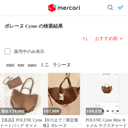
ポレーヌ Cyme の検索結果
並び替え
販売中のみ表示
ミニ
ラシーヌ
mini
tote
nano
59,900
67,000
68,000
現在 ¥
¥
¥
【良品】POLENE Cyme
【8/15まで！限定価
POLENE Cyme Mini キ
トートバッグ キャメル
格】ポレーヌ
ャメル テクスチャード