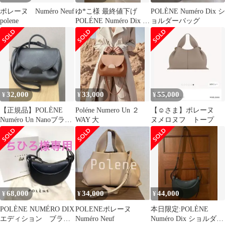
ポレーヌ Numéro Neuf
ゆ*こ様 最終値下げ
POLÈNE Numéro Dix シ
polene
POLÉNE Numéro Dix ブ
ョルダーバッグ
ラック テクスチャー
32,000
33,000
55,000
¥
¥
¥
【正規品】POLÈNE
Poléne Numero Un ２
【☺︎さま】ポレーヌ
Numéro Un Nanoブラッ
WAY 大
ヌメロヌフ トープ
ク テクスチャード
68,000
34,000
44,000
¥
¥
¥
POLÈNE NUMÉRO DIX
POLENEポレーヌ
本日限定:POLÈNE
エディション ブラッ
Numéro Neuf
Numéro Dix ショルダー