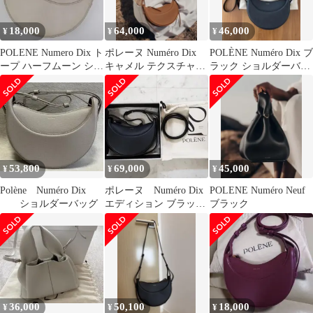
18,000
64,000
46,000
¥
¥
¥
POLENE Numero Dix ト
ポレーヌ Numéro Dix
POLÈNE Numéro Dix ブ
ープ ハーフムーン ショ
キャメル テクスチャー
ラック ショルダーバッ
ルダーバッグ
ド エディション
グ
53,800
69,000
45,000
¥
¥
¥
Polèneㅤ Numéro Dix
ポレーヌ Numéro Dix
POLENE Numéro Neuf
ㅤ ショルダーバッグ
エディション ブラック
ブラック
テクスチャード バッ
グ
36,000
50,100
18,000
¥
¥
¥