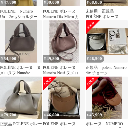
47,800
39,000
68,800
¥
¥
¥
POLENE Numéro
POLENE ポレーヌ
未使用 正規品
Un 2wayショルダーレ
Numero Dix Micro 月
POLÈNE ポレーヌ
ザーバック 保存袋付
エディション
Number Nine ショルダ
き
ーバッグ
54,900
49,800
46,500
¥
¥
¥
POLÈNE ポレーヌ ヌ
POLENE ポレーヌ
正規品 polene Numero
メロヌフ Numéro
Numéro Neuf ヌメロヌ
dix チョーク
Neuf サンダルウッド
フ サンダルウッド
79,700
46,000
45,999
¥
¥
¥
正規品 POLÈNE ポレー
POLENE ポレーヌ
ポレーヌ NUMERO