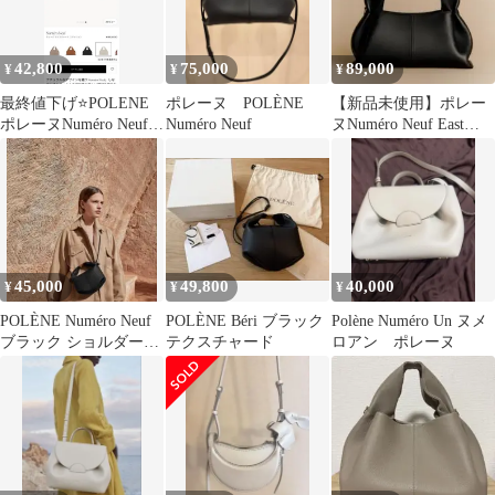
42,800
75,000
89,000
¥
¥
¥
最終値下げ⭐️POLENE
ポレーヌ POLÈNE
【新品未使用】ポレー
ポレーヌNuméro Neuf
Numéro Neuf
ヌNuméro Neuf East
ヌメロヌフチョーク
West ブラック
45,000
49,800
40,000
¥
¥
¥
POLÈNE Numéro Neuf
POLÈNE Béri ブラック
Polène Numéro Un ヌメ
ブラック ショルダーバ
テクスチャード
ロアン ポレーヌ
ッグ