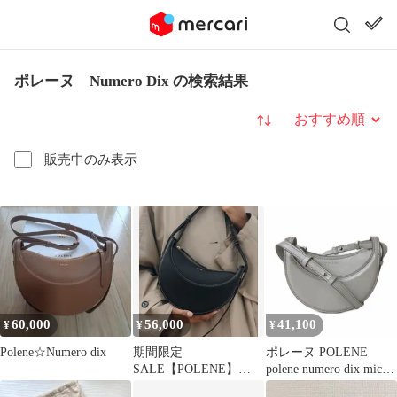
ポレーヌ Numero Dix の検索結果
並び替え
販売中のみ表示
60,000
56,000
41,100
¥
¥
¥
Polene☆Numero dix
期間限定
ポレーヌ POLENE
SALE【POLENE】
polene numero dix micro
Numéro Dix BLACK
ショルダーバッグ ジッ