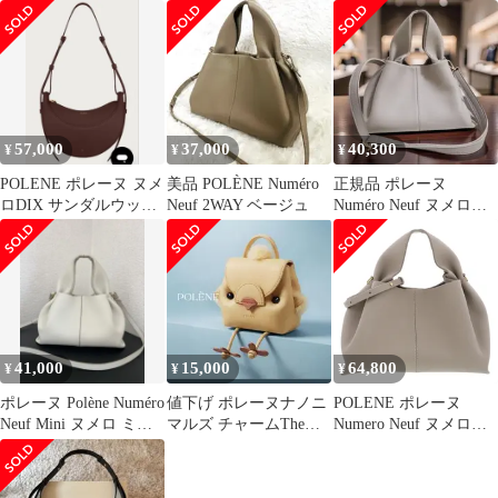
ク スムース
バッグ ブラック
57,000
37,000
40,300
¥
¥
¥
POLENE ポレーヌ ヌメ
美品 POLÈNE Numéro
正規品 ポレーヌ
ロDIX サンダルウッド
Neuf 2WAY ベージュ
Numéro Neuf ヌメロヌ
ショルダーバッグ 南青
フ 2WAY グレージュ
山店
41,000
15,000
64,800
¥
¥
¥
ポレーヌ Polène Numéro
値下げ ポレーヌナノニ
POLENE ポレーヌ
Neuf Mini ヌメロ ミニ
マルズ チャームThe
Numero Neuf ヌメロヌ
チョーク
Nanonimals Polène
フ エディション トープ
テクスチャード ハンド
バッグ レディース レザ