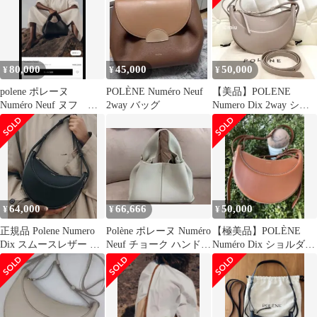
80,000
45,000
50,000
¥
¥
¥
polene ポレーヌ
POLÈNE Numéro Neuf
【美品】POLENE
Numéro Neuf ヌフ ブ
2way バッグ
Numero Dix 2way ショ
ラック テクスチャード
ルダーバッグ トープ
64,000
66,666
50,000
¥
¥
¥
正規品 Polene Numero
Polène ポレーヌ Numéro
【極美品】POLÈNE
Dix スムースレザー シ
Neuf チョーク ハンドバ
Numéro Dix ショルダー
ョルダーバッグ
ッグ 正規品
バッグ ブラウン