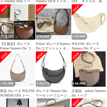
ヌ Number Nine トープ
Numéro Dixキャメル シ
DIX キャメル 美
ショルダーバッグ
ョルダーバッグ
品 ショルダーバック
ブラウン
73,333
30,000
49,800
¥
¥
¥
【正規品】ポレーヌ
Polene ポレーヌNumero
POLENE ポレーヌ
Polene Numero Dix コニ
Dix エディション キャ
Numero Dix デュー エ
ャック
メル
ディション チョーク テ
クスチャード ショルダ
ーバッグ レディース レ
ザー アイボリー 中古
45,000
34,170
46,000
¥
¥
¥
美品 ポレーヌ POLENE
ポレーヌ Numero Dix
正規品 polene Numero
NUMERO DIX トープ
ウール ハーフムーン シ
dix トープ
人気 ヌメロ
ョルダーバッグ ブラッ
ク【中古】