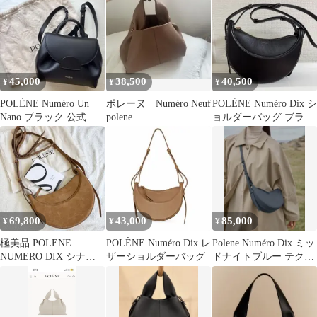
プ開閉 ハーフムーン 銀
色 シルバーカラー
45,000
38,500
40,500
¥
¥
¥
POLÈNE Numéro Un
ポレーヌ Numéro Neuf
POLÈNE Numéro Dix シ
Nano ブラック 公式購
polene
ョルダーバッグ ブラッ
入
クスムース
69,800
43,000
85,000
¥
¥
¥
極美品 POLENE
POLÈNE Numéro Dix レ
Polene Numéro Dix ミッ
NUMERO DIX シナモ
ザーショルダーバッグ
ドナイトブルー テクス
ン ヌバック ショルダー
チャード
バッグ