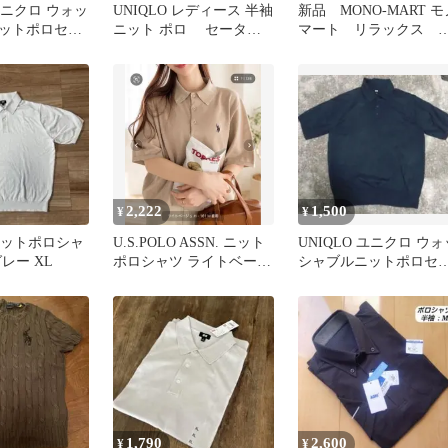
 ユニクロ ウォッ
UNIQLO レディース 半袖
新品 MONO-MART モ
ットポロセー
ニット ポロ セーター
マート リラックス 
ジュ）サイズ
ネイビー L
ラノ編み ニットポロ
ャツ
2,222
1,500
¥
¥
 ニットポロシャ
U.S.POLO ASSN. ニット
UNIQLO ユニクロ ウォ
レー XL
ポロシャツ ライトベージ
シャブルニットポロセ
ュ
ター（ネイビー）サイ
L
1,790
2,600
¥
¥