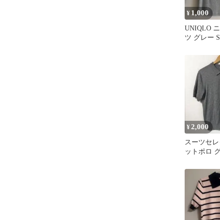
1,000
¥
UNIQLO
ツ グレー 
2,000
¥
スーツセレ
ットポロ グ