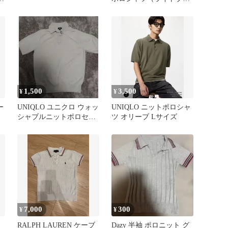
ー）サイズL
1,500
3,500
¥
¥
ー
UNIQLO ユニクロ ウォッ
UNIQLO ニットポロシャ
シャブルニットポロセー
ツ オリーブ Lサイズ
ター（ライトグレー）サ
イズM
7,000
300
¥
¥
RALPH LAUREN ケーブ
Dazy 半袖 ポロニット グ