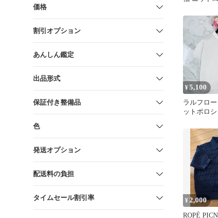
価格
割引オプション
あんしん鑑定
出品形式
5,100
¥
保証付き整備品
ラルフロー
ットポロシ
刺繍 ヴィ
色
イボリー
発送オプション
配送料の負担
タイムセール割引率
2,000
¥
ROPÉ PI