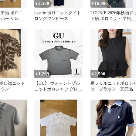
3,500
16,000
¥
¥
 半袖 ポロニ
jouetie ポロニットタイト
LOUNIE 2026年秋物ド
ッパー シルバ
ロングワンピース
ト柄 ポロニット 半袖 
レー
1,299
2,500
¥
¥
own ポロ襟ニット
【GU】 ウォッシャブル
裾フリルニットポロシ
ラウン
ニットポロシャツ グレー
ツ ブラック 完売品
L