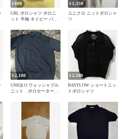
888
1,350
¥
¥
ッ
GRL ポロシャツ ポロニ
ユニクロ ニットポロシャ
グ
ット 半袖 ネイビー バイ
ツ
カラー 【ru1875】
2,100
2,500
¥
¥
ャ
UNIQLO ウォッシャブル
BAYFLOW ショートニッ
ニット ポロセーター
トポロシャツ
ポロシャツ ネイビー 半
袖