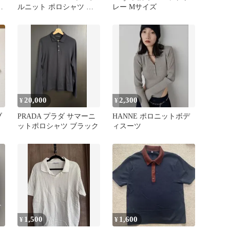
ネ
ルニット ポロシャツ 半
レー Mサイズ
袖
20,000
2,300
¥
¥
ブ
PRADA プラダ サマーニ
HANNE ポロニットボデ
ットポロシャツ ブラック
ィスーツ
1,500
1,600
¥
¥