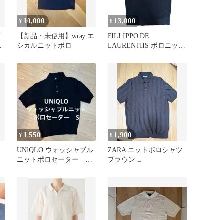
10,000
13,000
¥
¥
メ
【新品・未使用】wray エ
FILLIPPO DE
M
シカルニットポロ
LAURENTIIS ポロニッ
品
ト ネイビー48
1,550
1,900
¥
¥
UNIQLO ウォッシャブル
ZARA ニットポロシャツ
ニットポロセーター S
ブラウン L
ポロシャツ 2