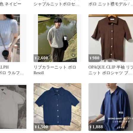
色 ネイビー
シャブルニットポロセー
ポロ ニット襟モデル / 
ター（オリーブ）サイズ
イビー
L
2,600
980
¥
¥
ALPH
リブカラーニット ポロ
OPAQUE.CLIP 半袖 リ
/ポロ ラルフロ
Resoll
ニット ポロシャツ ブラ
半袖 ニット
ウン Lサイズ
1,500
1,888
¥
¥