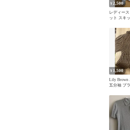
2,500
¥
レディース
ット スキ
ー
1,500
¥
Lily Br
五分袖 ブ