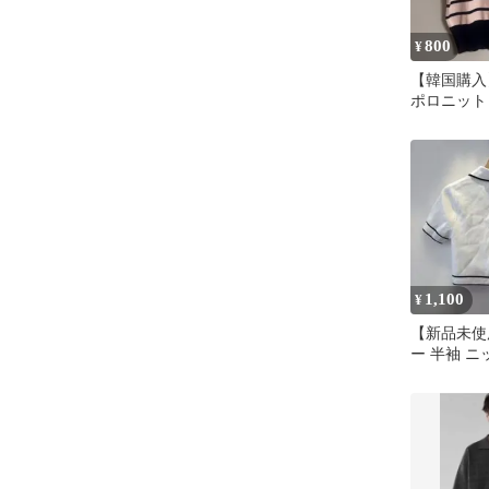
800
¥
【韓国購入
ポロニット
ト×ネイビ
1,100
¥
【新品未使
ー 半袖 ニ
ツ クロッ