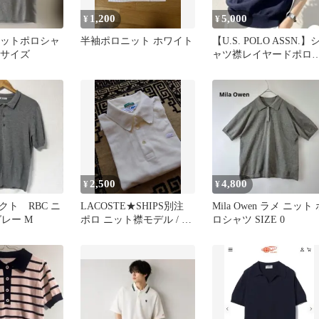
1,200
5,000
¥
¥
 ニットポロシャ
半袖ポロニット ホワイト
【U.S. POLO ASSN.】
Sサイズ
ャツ襟レイヤードポロ
ットトップス ネイビー
2,500
4,800
¥
¥
クト RBC ニ
LACOSTE★SHIPS別注
Mila Owen ラメ ニット 
レー M
ポロ ニット襟モデル / オ
ロシャツ SIZE 0
フホワイト