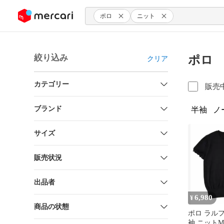
ンツにスキップ
ポロ
ニット
絞り込み
ポロ 
クリア
カテゴリー
販売
ブランド
半袖
ノ
サイズ
販売状況
出品者
6,980
¥
商品の状態
ポロ ラル
袖 ニット