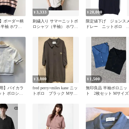
3,333
20,000
¥
¥
】ボーダー柄
刺繍入り サマーニットポ
限定値下げ ジョンス
 半袖 ホワイ
ロシャツ（半袖） ホワイ
ドレー ニットポロ 
ー
ト
サイズ ネイビー 美
3,800
1,500
¥
¥
用】バイカラ
fred perry×miles kane ニッ
無印良品 半袖ポロニッ
ット ポロシャ
トポロ ブラック Mサイ
ト 2枚セット Mサイズ
プド丈
ズ