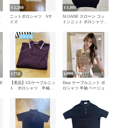
2,200
3,800
¥
¥
シ
ニットポロシャツ Sサ
SLOANE スローン コッ
ニ
イズ
トンニット ポロシャツ
日本製 サイズ3
750
899
¥
¥
ポ
【美品】GUケーブルニッ
Dazy ケーブルニット ポ
ト ポロシャツ 半袖
ロシャツ 半袖 ベージュ
メンズＳ ボルドー