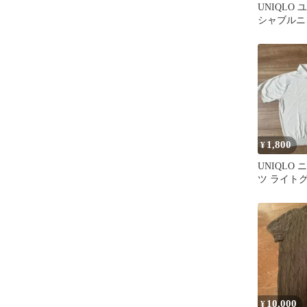
UNIQLO
シャブルニ
ター（ベー
L
1,800
¥
UNIQLO
ツ ライトグ
10,000
¥