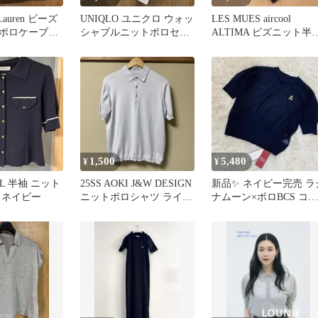
h Lauren ビーズ
UNIQLO ユニクロ ウォッ
LES MUES aircool
ポロケーブル
シャブルニットポロセー
ALTIMA ビズニット半
 M
ター XL
ドット柄ポロシャツ
1,500
5,480
¥
¥
AL 半袖 ニット
25SS AOKI J&W DESIGN
新品✨️ ネイビー完売 ラ
 ネイビー
ニットポロシャツ ライト
ナムーン×ポロBCS コラ
グレー M
ボ サマーニット ベアー
刺繍