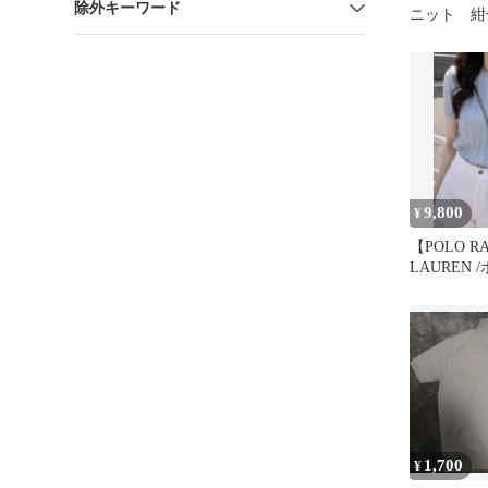
除外キーワード
ニット 紺
9,800
¥
【POLO R
LAUREN 
ーレン】 
1,700
¥