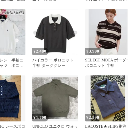
ツ
2,480
3,900
¥
¥
レン 半袖ニ
バイカラー ポロニット
SELECT MOCA ボーダ
ャツ ポニー
半袖 ダークグレー
ポロニット 半袖
ンテージ ア
1,700
2,300
¥
¥
CNIC レースポロ
UNIQLO ユニクロ ウォッ
LACOSTE★SHIPS別注