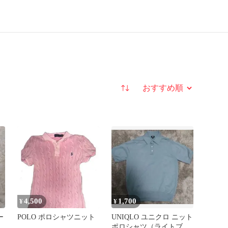
並び替え
4,500
1,700
¥
¥
ー
POLO ポロシャツニット
UNIQLO ユニクロ ニット
ャ
ポロシャツ（ライトブル