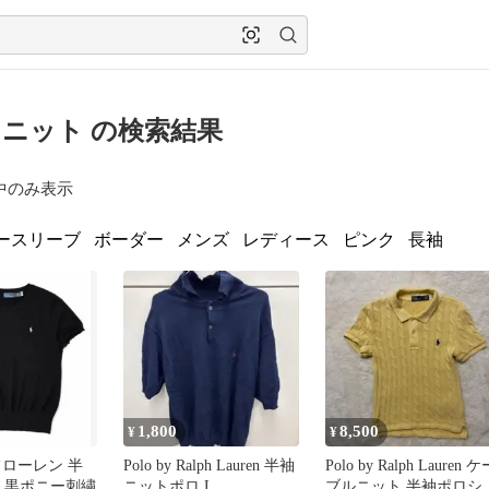
ニット の検索結果
中のみ表示
ースリーブ
ボーダー
メンズ
レディース
ピンク
長袖
1,800
8,500
¥
¥
フローレン 半
Polo by Ralph Lauren 半袖
Polo by Ralph Lauren ケ
M 黒ポニー刺繍
ニットポロ L
ブルニット 半袖ポロシ