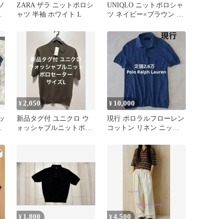
ノ
ZARA ザラ ニットポロシ
UNIQLO ニットポロシャ
ミ
ャツ 半袖 ホワイト L
ツ ネイビー×ブラウン L
シ
サイズ
2,050
10,000
¥
¥
ッ
新品タグ付 ユニクロ ウ
現行 ポロラルフローレン
ー
ォッシャブルニットポロ
コットン リネン ニット
ズ
セーター オリーブ サイ
ポロシャツ M ポニー刺繍
ズL
1,800
4,500
¥
¥