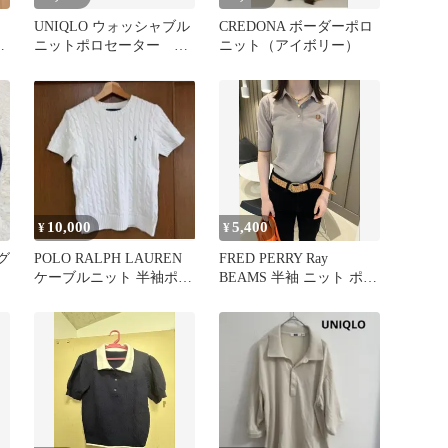
UNIQLO ウォッシャブル
CREDONA ボーダーポロ
袖
ニットポロセーター ブ
ニット（アイボリー）
ラック Sサイズ
10,000
5,400
¥
¥
グ
POLO RALPH LAUREN
FRED PERRY Ray
ケーブルニット 半袖ポロ
BEAMS 半袖 ニット ポロ
シャツ
シャツ グレージュ