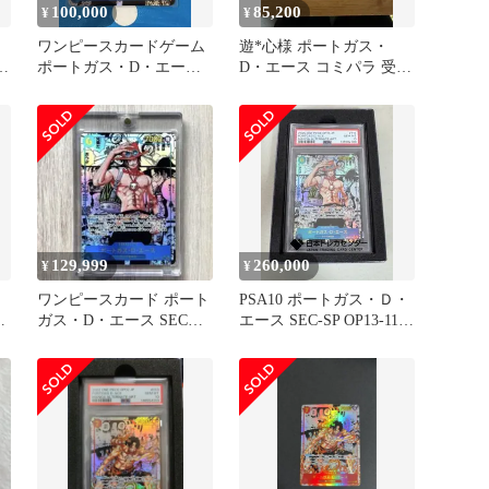
100,000
85,200
¥
¥
ワンピースカードゲーム
遊*心様 ポートガス・
パ
ポートガス・D・エース
D・エース コミパラ 受け
SEC コミパラ
継がれる意志 OP13-119
129,999
260,000
¥
¥
・
ワンピースカード ポート
PSA10 ポートガス・Ｄ・
ミ
ガス・D・エース SEC
エース SEC-SP OP13-119
OP13-119 コミパラ
コミパラ