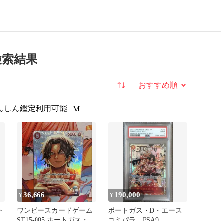
検索結果
並び替え
んしん鑑定利用可能
M
36,666
190,000
¥
¥
ト
ワンピースカードゲーム
ポートガス・D・エース
パ
ST15-005 ポートガス・
コミパラ PSA9