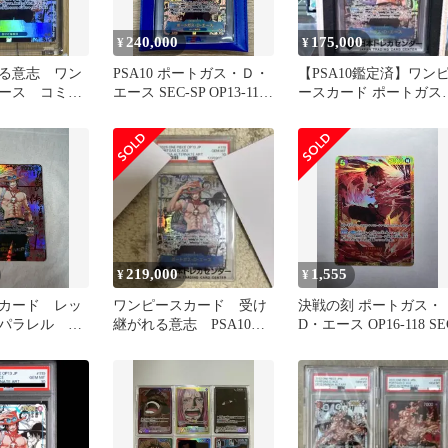
240,000
175,000
¥
¥
る意志 ワン
PSA10 ポートガス・Ｄ・
【PSA10鑑定済】ワン
ース コミパ
エース SEC-SP OP13-119
ースカード ポートガス
コミパラ
D・エース コミパラ
219,000
1,555
¥
¥
カード レッ
ワンピースカード 受け
決戦の刻 ポートガス・
パラレル エ
継がれる意志 PSA10
D・エース OP16-118 SE
ポートガス・D・エー
ス コミパラ