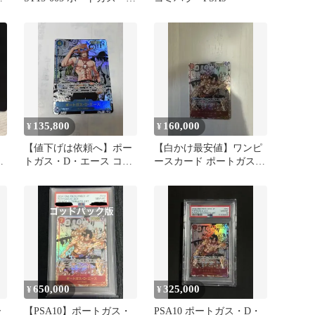
D・エース SP 極美品
135,800
160,000
¥
¥
・
【値下げは依頼へ】ポー
【白かけ最安値】ワンピ
ワ
トガス・D・エース コミ
ースカード ポートガス・
パラ 受け継がれる意志
D・エース コミパラ
650,000
325,000
¥
¥
ー
【PSA10】ポートガス・
PSA10 ポートガス・D・