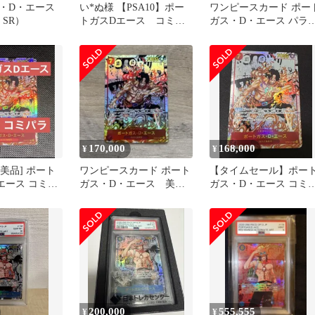
・D・エース
い*ぬ様 【PSA10】ポー
ワンピースカード ポー
3 SR）
トガスDエース コミパ
ガス・D・エース パラ
ラ
ル コミパラ 【美品
170,000
168,000
¥
¥
極美品] ポート
ワンピースカード ポート
【タイムセール】ポー
エース コミッ
ガス・D・エース 美
ガス・D・エース コミ
 ワンピースカ
品 コミパラ
クパラレル スーパーパ
レル
200,000
555,555
¥
¥