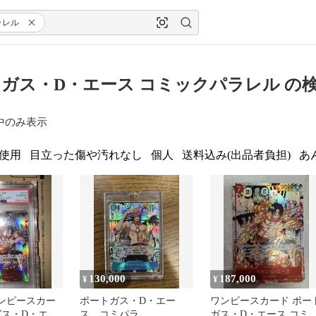
ラレル
ガス・D・エース コミックパラレル の
中のみ表示
使用
目立った傷や汚れなし
個人
送料込み(出品者負担)
あ
130,000
187,000
¥
¥
ワンピースカー
ポートガス・D・エー
ワンピースカード ポー
ガス・D・エー
ス コミパラ
ガス・D・エース コミ