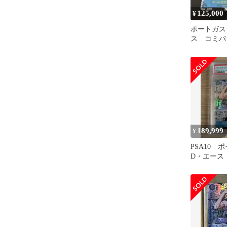
125,000
¥
ポートガス
ス コミパ
189,999
¥
PSA10 
D・エー
シークレッ