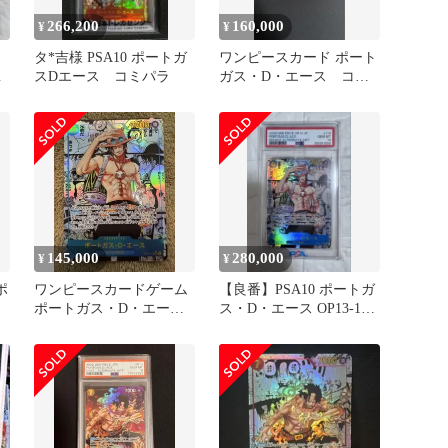
266,200
160,000
¥
¥
タ*吉様 PSA10 ポートガ
ワンピースカード ポート
コ
スDエース コミパラ
ガス・D・エース コミ
パラ
145,000
280,000
¥
¥
ポ
ワンピースカードゲーム
【良番】PSA10 ポートガ
ポートガス・D・エース
ス・D・エース OP13-119
SEC コミパラ
コミパラ