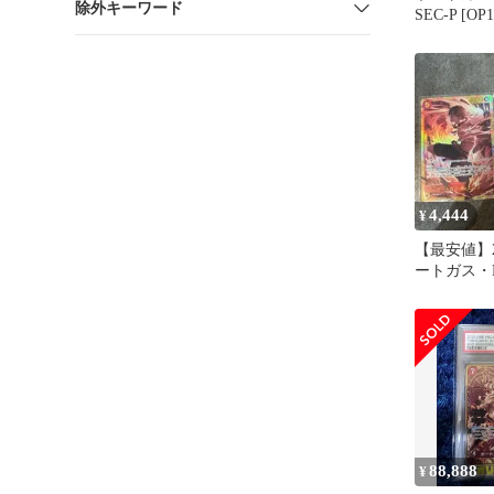
除外キーワード
SEC-P [OP1
4,444
¥
【最安値】
ートガス・
SEC OP02-
88,888
¥