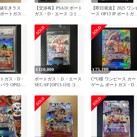
値引きラス
【交渉有】PSA10 ポート
【即日発送】2025 ワン
0 ポートガス・
ガス・D・エース コミパ
ース OP13 JP ポートガ
 コミパラ
ラ
ス・D・エース
110,000
75,100
¥
¥
ポートガス・D・
ポートガス・Ｄ・エース
C*U様 ワンピース カー
ラ OP02-
SEC-SP [OP13-119] コミ
ゲーム ポートガス・D
ピースカード
パラ
エース コミパラ