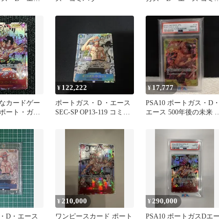
PSA10
ラ OP02-013
122,222
17,777
¥
¥
なカードゲー
ポートガス・Ｄ・エース
PSA10 ポートガス・D
ポート・ガ
SEC-SP OP13-119 コミパ
エース 500年後の未来 
ースのコミッ
ラ
ンピースカード
210,000
290,000
¥
¥
・D・エース
ワンピースカード ポート
PSA10 ポートガスDエ