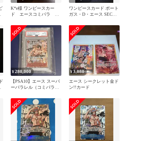
ピ
K*e様 ワンピースカー
ワンピースカード ポート
ド エースコミパラ
ガス・D・エース SEC
OP13-119
OP13-119 コミパラ
280,000
3,080
¥
¥
ド
【PSA10】エース スーパ
エース シークレット金ド
・
ーパラレル（コミパラ）
ン!!カード
頂上決戦 ワンピカード
美品