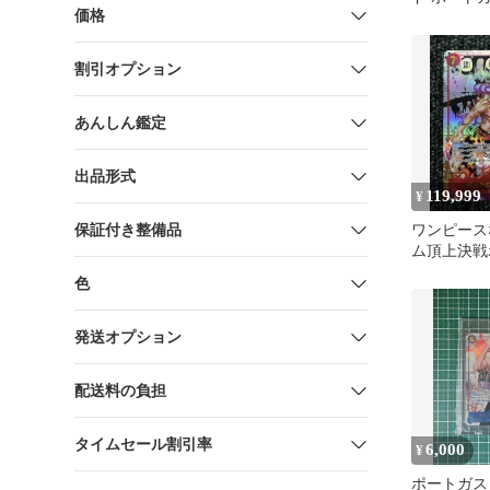
価格
ス コミパラ 
割引オプション
あんしん鑑定
出品形式
119,999
¥
保証付き整備品
ワンピース
ム頂上決戦
ス・D・エ
色
クパラレル
発送オプション
配送料の負担
タイムセール割引率
6,000
¥
ポートガス