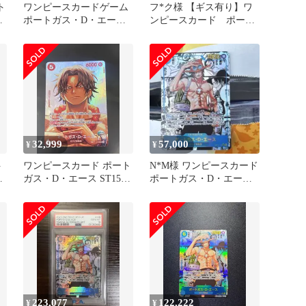
ト
ワンピースカードゲーム
フ*ク様 【ギス有り】ワ
レ
ポートガス・D・エース
ンピースカード ポート
】
SEC コミパラ
ガス・D・エース コミ
パラ
32,999
57,000
¥
¥
ト
ワンピースカード ポート
N*M様 ワンピースカード
ッ
ガス・D・エース ST15-
ポートガス・D・エース
ラ
005 sp コミパラ
コミパラ
223,077
122,222
¥
¥