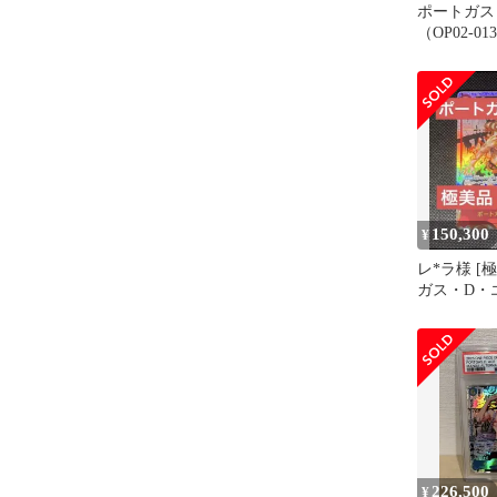
ポートガス
（OP02-01
150,300
¥
レ*ラ様 [
ガス・D・
クパラレル
ード
226,500
¥