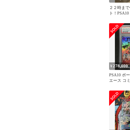
２２時まで
ト！PSA1
D・エース
278,000
¥
PSA10 
エース コミパ
013 ワン