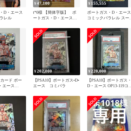
47,100
155,555
¥
¥
・D・エース
t*0様 【簡体字版】 ポ
ポートガス・D・エース
ラレル
ートガス・D・エース
コミックパラレル スー
SR コミックパラレル
ーパラレル
202,000
220,000
¥
¥
CEカード ポー
【PSA10】ポートガス•D•
【PSA10】ポートガス
・エース
エース コミパラ
D・エース OP13-119コ
パラ
パラ