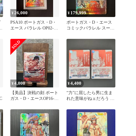
26,000
179,999
¥
¥
ピ
PSA10 ポートガス・D・
ポートガス・D・エース
・
エース パラレル OP02-
コミックパラレル スーパ
013
ーパラレル
4,000
4,400
¥
¥
【美品】決戦の刻 ポート
“力”に屈したら男に生ま
C
ガス・D・エースOP16-
れた意味がねェだろう R
118/シークレットパラレ
OP13-007 エース 2枚
ル