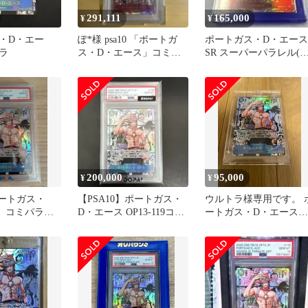
291,111
165,000
¥
¥
・D・エー
ぽ*様 psa10 「ポートガ
ポートガス・D・エース
ラ
ス・D・エース」コミッ
SR スーパーパラレル(
クパラレル
ミパラ) OP02-013
200,000
95,000
¥
¥
ポートガス・
【PSA10】ポートガス・
ウルトラ様専用です。 
ス コミパラ
D・エース OP13-119コミ
ートガス・D・エース
トパラレル
パラ
OP13-119 コミパラ