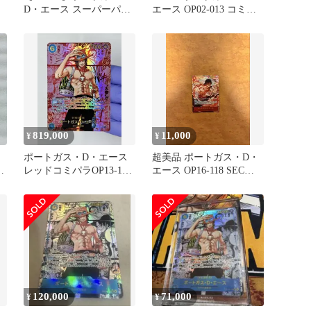
D・エース スーパーパラ
エース OP02-013 コミパ
レル ゴッドパック版 コ
ラ
ミパラ
819,000
11,000
¥
¥
ポートガス・D・エース
超美品 ポートガス・D・
継
レッドコミパラOP13-119
エース OP16-118 SECパ
受け継がれる意志
ラレル 決戦の刻
120,000
71,000
¥
¥