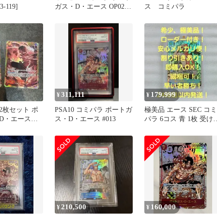
3-119]
ガス・D・エース OP02-
ス コミパラ
013 コミックパラレル
311,111
179,999
¥
¥
2枚セット ポ
PSA10 コミパラ ポートガ
極美品 エース SEC コミ
D・エース
ス・D・エース #013
パラ 6コス 青 1枚 受け
013
がれる意志
210,500
160,000
¥
¥