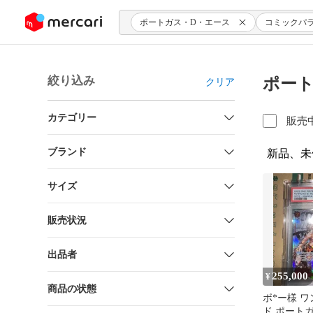
ンツにスキップ
ポートガス・D・エース
コミックパ
絞り込み
ポート
クリア
カテゴリー
販売
ブランド
新品、未
サイズ
販売状況
出品者
255,000
¥
商品の状態
ボ*ー様 
ド ポート