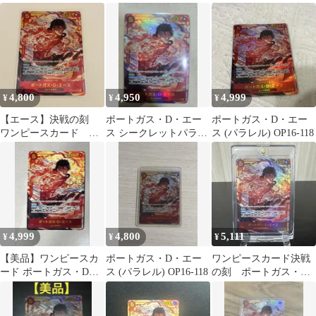
118
ース OP16-118 SECパラ
スキッドパラレルオマ
レル
ケ付き
4,800
4,950
4,999
¥
¥
¥
【エース】決戦の刻
ポートガス・D・エー
ポートガス・D・エー
ワンピースカード
ス シークレットパラレ
ス (パラレル) OP16-118
(パラレル) OP16-118
ル P-SEC OP-16
4,999
4,800
5,111
¥
¥
¥
【美品】ワンピースカ
ポートガス・D・エー
ワンピースカード決戦
ード ポートガス・D・
ス (パラレル) OP16-118
の刻 ポートガス・
エース SECパラレル
D・エース SECパラレ
ルOP16-118