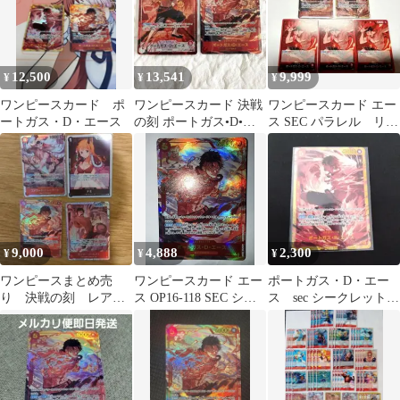
12,500
13,541
9,999
¥
¥
¥
ワンピースカード ポ
ワンピースカード 決戦
ワンピースカード エー
ートガス・D・エース
の刻 ポートガス•D•エ
ス SEC パラレル リー
ース SEC シークレット
ダーカード 決戦の刻
と…
9,000
4,888
2,300
¥
¥
¥
ワンピースまとめ売
ワンピースカード エー
ポートガス・D・エー
り 決戦の刻 レアセ
ス OP16-118 SEC シー
ス sec シークレット
ット
クレットパラレル
決戦の刻