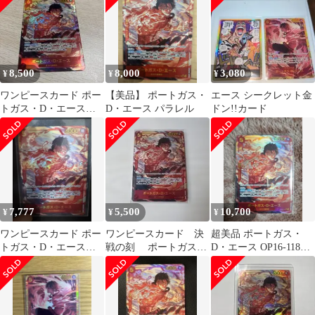
8,500
8,000
3,080
¥
¥
¥
ワンピースカード ポー
【美品】 ポートガス・
エース シークレット金
トガス・D・エース
D・エース パラレル
ドン!!カード
SEC パラレル
7,777
5,500
10,700
¥
¥
¥
ワンピースカード ポー
ワンピースカード 決
超美品 ポートガス・
トガス・D・エース
戦の刻 ポートガス・
D・エース OP16-118
OP16-118 SEC
D・エース SECパラレ
SECパラレル 決戦の
ル
刻