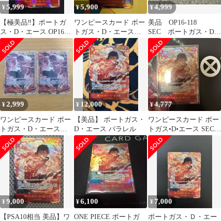
5,999
5,900
4,999
¥
¥
¥
【極美品‼️】ポートガ
ワンピースカード ポー
美品 OP16-118
ス・D・エース OP16-
トガス・D・エース
SEC ポートガス・D・
118 SECパラレル
SECパラレル
エース パラレル ワ
ンピース
2,999
12,000
4,777
¥
¥
¥
ワンピースカード ポー
【美品】 ポートガス・
ワンピースカード ポー
トガス・D・エース
D・エース パラレル
トガス•D•エース SEC
SEC パラレル 決戦の
パラレル
刻
9,000
6,100
7,000
¥
¥
¥
【PSA10相当 美品】ワ
ONE PIECE ポートガ
ポートガス・Ｄ・エー