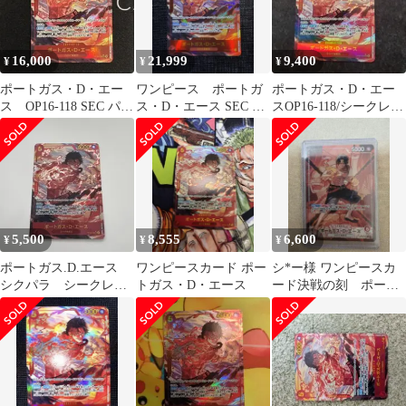
16,000
21,999
9,400
¥
¥
¥
ポートガス・D・エー
ワンピース ポートガ
ポートガス・D・エー
ス OP16-118 SEC パラ
ス・D・エース SEC パ
スOP16-118/シークレッ
レル
ラレル OP16-118 決戦
トパラレル 決戦の刻
の刻
5,500
8,555
6,600
¥
¥
¥
ポートガス.D.エース
ワンピースカード ポー
シ*ー様 ワンピースカ
シクパラ シークレッ
トガス・D・エース
ード決戦の刻 ポート
トパラレル
ガス・D・エース