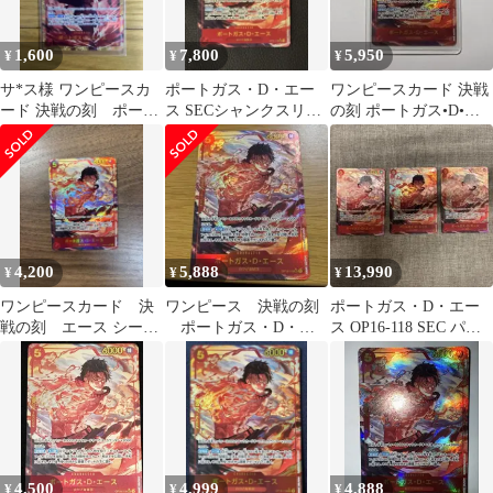
1,600
7,800
5,950
¥
¥
¥
サ*ス様 ワンピースカ
ポートガス・D・エー
ワンピースカード 決戦
ード 決戦の刻 ポート
ス SECシャンクスリー
の刻 ポートガス•D•エ
ガス・D・エースSEC
ダーパラレル他おまけ
ース SEC シークレット
パラレル
4,200
5,888
13,990
¥
¥
¥
ワンピースカード 決
ワンピース 決戦の刻
ポートガス・D・エー
戦の刻 エース シーク
ポートガス・D・エ
ス OP16-118 SEC パラ
レットパラレル OP-
ース シークレットパラ
レル 決戦の刻 3枚
16
レル
4,500
4,999
4,888
¥
¥
¥