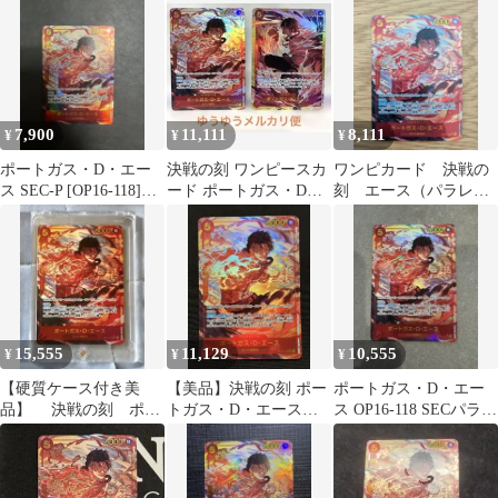
7,900
11,111
8,111
¥
¥
¥
ポートガス・D・エー
決戦の刻 ワンピースカ
ワンピカード 決戦の
ス SEC-P [OP16-118]
ード ポートガス・D・
刻 エース（パラレ
「決戦の刻」)
エース SECパラレル
ル）
SEC
15,555
11,129
10,555
¥
¥
¥
【硬質ケース付き美
【美品】決戦の刻 ポー
ポートガス・D・エー
品】 決戦の刻 ポー
トガス・D・エース
ス OP16-118 SECパラレ
トガス・D・エース
OP16-118/シークレット
ル 決戦の刻
SEC パラレル
パラレル