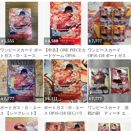
ドン！パラレル
カズキSRパラレル 2
ル 決戦の刻
枚セット
5,555
4,580
7,777
¥
¥
¥
ワンピースカード ポー
【中古】ONE PIECEカ
ワンピースカード
トガス・D・エース
ードゲーム OP16-
OP16-118 ポートガス・
SECパラレル
118[SEC]：(パラレル)
D・エース sec 4枚セッ
ポートガス・D・エー
ト
ス
7,777
6,111
7,777
¥
¥
¥
ポートガス・Ｄ・エー
ポートガス・D・エー
ワンピースカード 決
ス 【シークレット】
ス OP16-118 SECパラレ
戦の刻 ティーチ エー
【パラレル】【OP16-
ル 決戦の刻
ス リーパラ SEC
118】 1枚