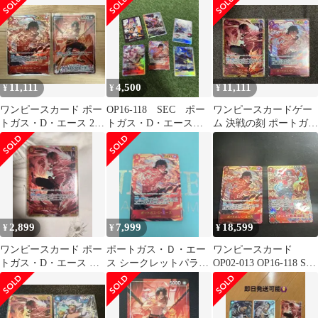
トパラレル
11,111
4,500
11,111
¥
¥
¥
ワンピースカード ポー
OP16-118 SEC ポー
ワンピースカードゲー
トガス・D・エース 2枚
トガス・D・エース
ム 決戦の刻 ポートガ
セット Lパラレル&SEC
パラレル ワンピー
ス・D・エース SEC 2
パラレル
ス +おまけ
枚セット
2,899
7,999
18,599
¥
¥
¥
ワンピースカード ポー
ポートガス・Ｄ・エー
ワンピースカード
トガス・D・エース パ
ス シークレットパラレ
OP02-013 OP16-118 SP
ラレル 決戦の刻 one
ル ワンピース 決戦の刻
パラレル エース
piece