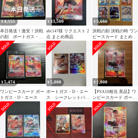
4,555
33,500
5,666
¥
¥
¥
本日発送！激安！決戦
abc147様 リクエスト 2
決戦の刻 決戦の時 ワン
の刻 ポートガス・
点 まとめ商品
ピースカード まとめう
D・エースSEC バギー
り エース mr.3
SRパラレル
5,474
5,000
1,000
¥
¥
¥
ワンピースカード ポー
ポートガス・D・エー
【PSA10相当 美品】ワ
トガス・D・エース
ス シークレットパラ
ンピースカード ポート
レル SEC 決戦の刻 お
ガス・D・エース SEC
まけ付き