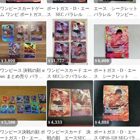
ワンピースカードゲー
ポートガス・D・エー
エース シークレット
ム ワンピ ポートガス・
ス SEC パラレル
パラレル ワンピース
D・エース［パラレ
OP16-118
カード
ル］（Makitoshi） SEC
OP16-118 ［OP16］ ブ
ースターパック 決戦の
刻 トレカ TCG 248
3,000
11,777
6,000
¥
¥
¥
ワンピース 決戦の刻 sr
ワンピースカード エー
ポートガス・D・エー
sec まとめ売り パラレ
ス SECシクパラレル
ス シークレット パ
ル
OP16-118 シークレット
ラレル SEC 決戦の
計4枚
刻 ワンピース
5,500
4,333
4,888
¥
¥
¥
ワンピース決戦の刻 ポ
ワンピースカード 決
ポートガス・D・エー
ートガス・D・エース
戦の刻 エースSEC サ
ス OP16-118 SECパラレ