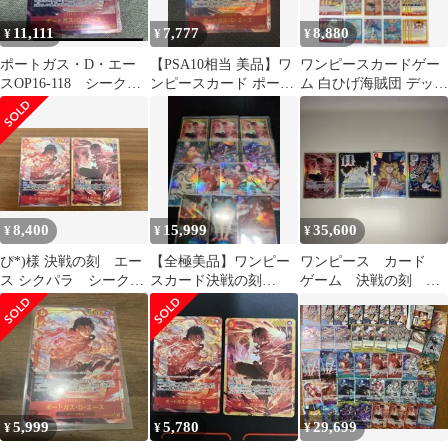
11,111
7,777
8,880
¥
¥
¥
ポートガス・D・エー
【PSA10相当 美品】ワ
ワンピースカードゲー
スOP16-118 シークレ
ンピースカード ポート
ム 白ひげ海賊団 デッキ
ット パラレル 決戦
ガス・D・エース SEC
パーツセット パラレ
の刻 SC
ル・SEC他
8,400
15,999
35,600
¥
¥
¥
ぴ*)様 決戦の刻 エー
【全極美品】ワンピー
ワンピース カード
ス シクパラ シークレ
スカード決戦の刻
ゲーム 決戦の刻 テ
ット2枚セット
SEC.Rパラレルまとめ
ィーチ 黒ひげ 4枚セ
売り
ット
5,999
5,780
29,699
¥
¥
¥