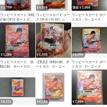
3,799
4,999
5,000
¥
¥
現在 ¥
ワンピースカード 決戦
ワンピースカード エー
ワンピースカード ポー
の刻 OP16 ポートガ
ス OP16-118 SEC シー
トガス・D・エース
ス・D・エース SEC
クレットパラレル
SECパラレル
5,280
1,999
6,999
¥
¥
¥
ワンピースカード 決
【美品】決戦の刻 ポ
ワンピースカード ポー
戦の刻 ポートガス・
ートガス・D・エー
トガス・D・エース シ
D・エース secパラレル
ス SEC
ークレットパラレル 決
戦の刻
6,111
6,500
7,999
¥
¥
¥