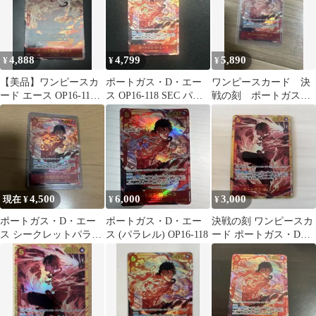
4,888
4,799
5,890
¥
¥
¥
【美品】ワンピースカ
ポートガス・D・エー
ワンピースカード 決
ード エース OP16-118
ス OP16-118 SEC パラ
戦の刻 ポートガス・
SEC シークレットパラ
レル 決戦の刻
D・エース シークレッ
レル
トパラレルレア
4,500
6,000
3,000
現在 ¥
¥
¥
ポートガス・D・エー
ポートガス・D・エー
決戦の刻 ワンピースカ
ス シークレットパラレ
ス (パラレル) OP16-118
ード ポートガス・D・
ル OP16-118
エース