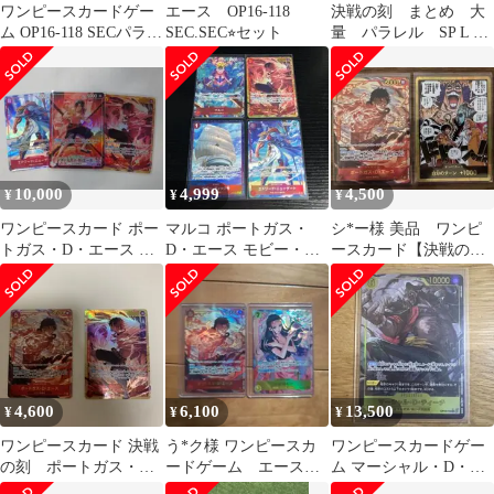
ワンピースカードゲー
エース OP16-118
決戦の刻 まとめ 大
ム OP16-118 SECパラレ
SEC.SEC⭐︎セット
量 パラレル SP L SR
ル ポートガス・D・エ
等
ース
10,000
4,999
4,500
¥
¥
¥
ワンピースカード ポー
マルコ ポートガス・
シ*ー様 美品 ワンピ
トガス・D・エース
D・エース モビー・デ
ースカード【決戦の
SEC リーダーパラレル
ィック号 エドワード・
刻】ポートガス・D・
ニューゲート
エース SEC☆＋金
4,600
6,100
13,500
¥
¥
¥
ワンピースカード 決戦
う*ク様 ワンピースカ
ワンピースカードゲー
の刻 ポートガス・
ードゲーム エース
ム マーシャル・D・テ
D・エース シークレッ
ニコ・ロビン
ィーチSCEパラレル