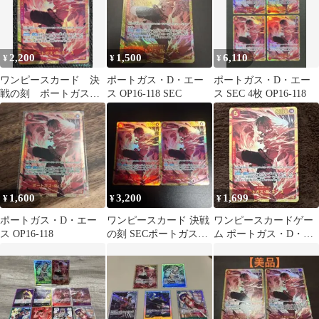
2,200
1,500
6,110
¥
¥
¥
ワンピースカード 決
ポートガス・D・エー
ポートガス・D・エー
戦の刻 ポートガス・
ス OP16-118 SEC
ス SEC 4枚 OP16-118
D・エース SEC １枚
1,600
3,200
1,699
¥
¥
¥
ポートガス・D・エー
ワンピースカード 決戦
ワンピースカードゲー
ス OP16-118
の刻 SECポートガス・
ム ポートガス・D・エ
D・エース パラレル 2
ース OP16-118 SEC
枚