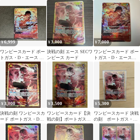
OP16-118 SEC 決戦の
D・エース secパラレル
決戦の刻
刻
6,999
3,000
7,000
¥
¥
¥
ワンピースカード ポー
決戦の刻 エース SECワ
ワンピースカード ポー
トガス・D・エース シ
ンピース カード
トガス・D・エース
ークレットパラレル 決
OP08-118 SEC
戦の刻
3,000
3,500
5,300
¥
¥
¥
決戦の刻 ワンピースカ
ワンピースカード【決
ワンピースカード 決戦
ード ポートガス・D・
戦の刻】ポートガス・
の刻 ポートガス・
エース シークレット
D・エース SEC OP16-
D・エース SEC
SEC
118