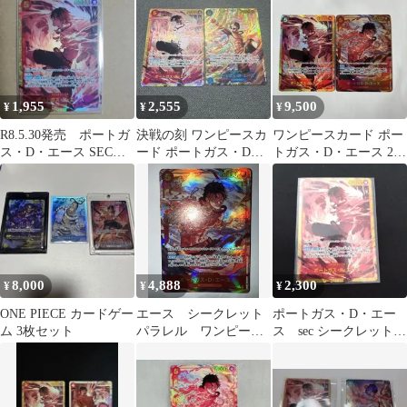
118
1,955
2,555
9,500
¥
¥
¥
R8.5.30発売 ポートガ
決戦の刻 ワンピースカ
ワンピースカード ポー
ス・D・エース SEC
ード ポートガス・D・
トガス・D・エース 2枚
決戦の刻
エース シークレット
セット
SEC
8,000
4,888
2,300
¥
¥
¥
ONE PIECE カードゲー
エース シークレット
ポートガス・D・エー
ム 3枚セット
パラレル ワンピース
ス sec シークレット
カード
決戦の刻