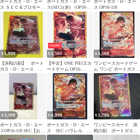
ポートガス・D・エー
ポートガス・Ｄ・エー
ポートガス・D・エー
ス ＳＥＣ＆プロモーシ
ス(SEC){赤}〈OP16-
ス OP16-118
ョンパック Ｖｏｌ．９
118〉[ブースターパッ
ク 決戦の刻【OP-16】]
5%OFF
1,999
1,501
4,500
¥
¥
¥
【決戦の刻】 ポート
【中古】ONE PIECEカ
ワンピースカードゲー
ガス・D・エース
ードゲーム OP16-
ム ワンピ ポートガス・
SEC
118[SEC]：ポートガ
D・エース［パラレ
ス・D・エース
ル］（Makitoshi） SEC
OP16-118 ［OP16］ ブ
ースターパック 決戦の
刻 トレカ TCG 248
3,300
4,999
1,799
¥
¥
¥
ポートガス・D・エー
ポートガス・D・エー
ワンピースカード 決
スOP16-118 SEC【おま
ス SEC パラレル
戦の刻 ポートガス・
け SR L R 4枚】
OP16-118
D・エースSEC OP16-