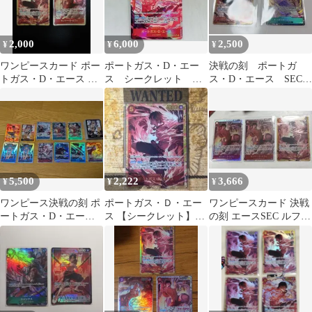
2,000
6,000
2,500
¥
¥
¥
ワンピースカード ポー
ポートガス・D・エー
決戦の刻 ポートガ
トガス・D・エース モ
ス シークレット パ
ス・D・エース SEC
ンキー・D・ルフィ
ラレル SEC 決戦の
エンポリオ・イワンコ
決戦の刻
刻 ワンピース
フ SR
5,500
2,222
3,666
¥
¥
¥
ワンピース決戦の刻 ポ
ポートガス・Ｄ・エー
ワンピースカード 決戦
ートガス・D・エース
ス 【シークレット】
の刻 エースSEC ルフィ
ドン！パラレル
【赤】【OP16-118】1
SR
枚