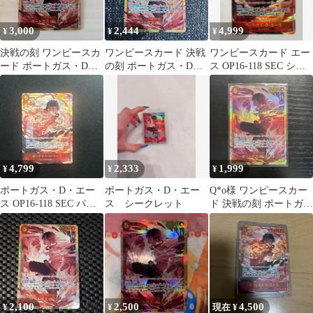
3,000
2,444
4,999
¥
¥
¥
決戦の刻 ワンピースカ
ワンピースカード 決戦
ワンピースカード エー
ード ポートガス・D・
の刻 ポートガス・D・
ス OP16-118 SEC シー
エース
エース SEC OP16-118
クレットパラレル
4,799
2,333
1,999
¥
¥
¥
ポートガス・D・エー
ポートガス・D・エー
Q*o様 ワンピースカー
ス OP16-118 SEC パラ
ス シークレット
ド 決戦の刻 ポートガ
レル 決戦の刻
ス・D・エース SEC シ
ークレッ
2,100
2,500
4,500
¥
¥
現在 ¥