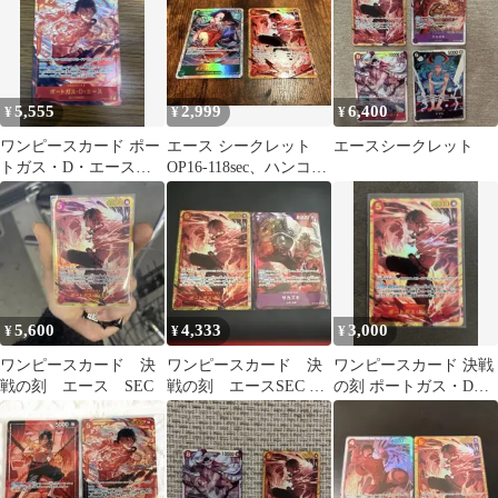
5,555
2,999
6,400
¥
¥
¥
ワンピースカード ポー
エース シークレット
エースシークレット
トガス・D・エース
OP16-118sec、ハンコッ
SECパラレル
ク SR OP16-032
5,600
4,333
3,000
¥
¥
¥
ワンピースカード 決
ワンピースカード 決
ワンピースカード 決戦
戦の刻 エース SEC
戦の刻 エースSEC サ
の刻 ポートガス・D・
カズキSRパラレル 2
エース SEC
枚セット