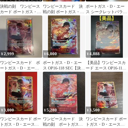
決戦の刻 ワンピース
ワンピースカード 決
ポートガス・D・エー
カード ポートガス・
戦の刻 ポートガス・
ス シークレットパラレ
D・エース SEC
D・エース
ル OP16-118
2,999
6,000
4,888
¥
¥
¥
ワンピースカード ポ
ポートガス・D・エー
【美品】ワンピースカ
ートガス・D・エー
ス OP16-118 SEC【決戦
ード エース OP16-118
ス シークレット sec
の刻】
SEC シークレットパラ
決戦の刻
レル
3,000
5,280
3,500
¥
¥
¥
ワンピースカード ポー
ワンピースカード 決
ワンピースカード ポー
トガス・D・エース
戦の刻 ポートガス・
トガス・D・エース