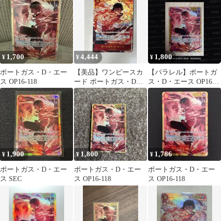
1,700
4,444
1,800
¥
¥
¥
ポートガス・D・エー
【美品】ワンピースカ
【パラレル】ポートガ
ス OP16-118
ード ポートガス・D・
ス・D・エース OP16-
エース SECパラレル
118
1,900
1,800
1,786
¥
¥
¥
ポートガス・D・エー
ポートガス・D・エー
ポートガス・D・エー
ス SEC
ス OP16-118
ス OP16-118