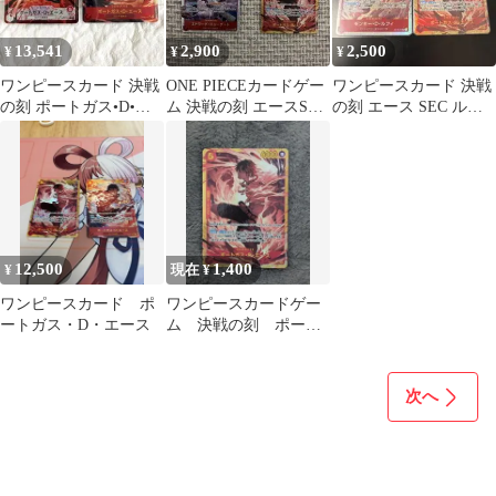
13,541
2,900
2,500
¥
¥
¥
ワンピースカード 決戦
ONE PIECEカードゲー
ワンピースカード 決戦
の刻 ポートガス•D•エ
ム 決戦の刻 エースSEC
の刻 エース SEC ルフ
ース SEC シークレット
＆白ひげSR セット
ィ SR 2枚セット
と…
12,500
1,400
¥
現在 ¥
ワンピースカード ポ
ワンピースカードゲー
ートガス・D・エース
ム 決戦の刻 ポート
ガス・D・エース SEC
次へ