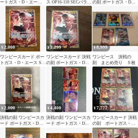
ートガス・D・エー
ス OP16-118 SECパラレ
の刻 ポートガス・D・
ス シークレット sec
ル 決戦の刻
エース SEC シークレッ
決戦の刻
ト
2,000
2,299
8,999
¥
¥
¥
ワンピースカード ポー
ワンピースカード 決戦
ワンピース 決戦の
トガス・D・エース SR
の刻 ポートガス・D・
刻 まとめ売り ５枚
OP16-005 おまけ付き
エース SEC
2,000
4,400
7,777
¥
¥
¥
決戦の刻 ワンピースカ
決戦の刻 ワンピースカ
ワンピースカード 決戦
ード ポートガス・D・
ード ポートガス・D・
の刻 ポートガス・
エース シークレット
エース シークレット
D・エース SEC 4枚
SEC パーツ
SEC