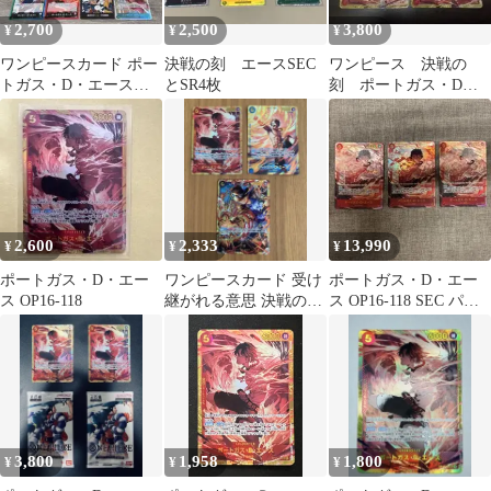
2,700
2,500
3,800
¥
¥
¥
ワンピースカード ポー
決戦の刻 エースSEC
ワンピース 決戦の
トガス・D・エース
とSR4枚
刻 ポートガス・D・
SEC Mr.3 SR 他まとめ
エース シークレッ
売り
ト SEC 2セット売り
2,600
2,333
13,990
¥
¥
¥
ポートガス・D・エー
ワンピースカード 受け
ポートガス・D・エー
ス OP16-118
継がれる意思 決戦の刻
ス OP16-118 SEC パラ
エース サボ シークレッ
レル 決戦の刻 3枚
ト SEC
3,800
1,958
1,800
¥
¥
¥