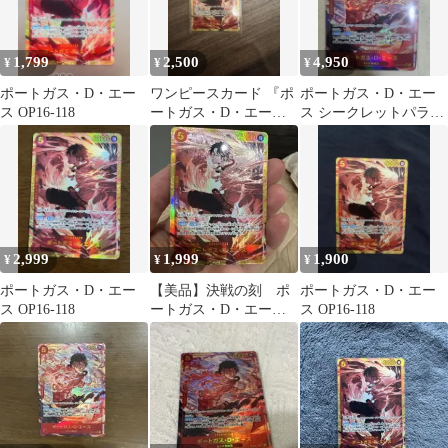
1,799
2,500
4,950
¥
¥
¥
ポートガス・D・エー
ワンピースカード 『ポ
ポートガス・D・エー
ス OP16-118
ートガス・D・エース
ス シークレットパラレ
』SEC 決戦の刻
ル P-SEC OP-16
2,999
1,999
1,900
¥
¥
¥
ポートガス・D・エー
【美品】決戦の刻 ポ
ポートガス・D・エー
ス OP16-118
ートガス・D・エー
ス OP16-118
ス SEC