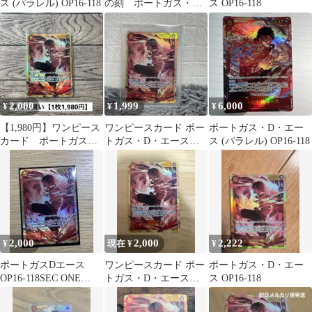
ス (パラレル) OP16-118
の刻 ポートガス・
ス OP16-118
D・エース SECパラレ
ルOP16-118
2,000
1,999
6,000
¥
¥
¥
【1,980円】ワンピース
ワンピースカード ポー
ポートガス・D・エー
カード ポートガス・
トガス・D・エース
ス (パラレル) OP16-118
D・エース SEC 【在
SEC 決戦の刻
庫1枚】
2,000
2,000
2,222
¥
現在 ¥
¥
ポートガスDエース
ワンピースカード ポー
ポートガス・D・エー
OP16-118SEC ONE
トガス・D・エース
ス OP16-118
PIECE CARD GAME
SEC 決戦の刻