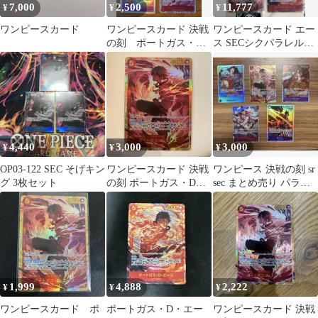
7,000
2,500
11,777
¥
¥
¥
ワンピースカード
ワンピースカード 決戦
ワンピースカード エー
の刻 ポートガス・
ス SECシクパラレル
D・エース SEC+おまけ
OP16-118 シークレット
つき
計4枚
4,440
3,000
3,000
¥
¥
¥
OP03-122 SEC そげキン
ワンピースカード 決戦
ワンピース 決戦の刻 sr
グ 3枚セット
の刻 ポートガス・D・
sec まとめ売り パラレ
エース SEC シークレッ
ル
ト
1,999
4,888
2,222
¥
¥
¥
ワンピースカード ポ
ポートガス・D・エー
ワンピースカード 決戦