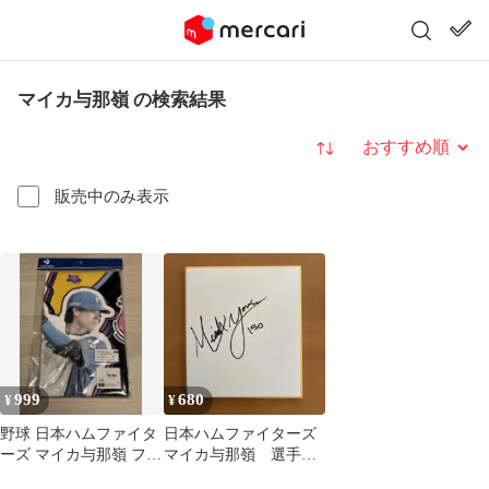
マイカ与那嶺 の検索結果
並び替え
販売中のみ表示
999
680
¥
¥
野球 日本ハムファイタ
日本ハムファイターズ
ーズ マイカ与那嶺 フェ
マイカ与那嶺 選手
イスタオル グッズ 新品
直筆ミニサイン色紙