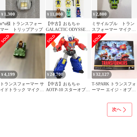
1,300
11,000
2,800
¥
¥
¥
n*u様 トランスフォー
【中古】おもちゃ
ミサイルブル トラン
マー トリップアップ
GALACTIC ODYSSEY
スフォーマー マイクロ
COLLECTION MICRON
ン
MICROMASTERS -ギャ
ラクティック・オデッ
セイ・コレクション マ
イクロン・マイクロマ
スターズ- 「トランス
フォーマー ウォーフォ
4,199
24,700
32,127
¥
¥
¥
ーサイバトロン」 TFジ
ェネレーシ
トランスフォーマー サ
【中古】おもちゃ
T-SPARK トランスフォ
イドトラック マイクロ
AOTP-10 スターオプテ
ーマー エイジ・オブ・
マスター
ィマスプライム 「トラ
ザ・プライム AOTP-10
ンスフォーマー エイ
スターオプティマスプ
ジ・オブ・ザ・プライ
ライム 完成トイ タカラ
次へ
ム」
トミー