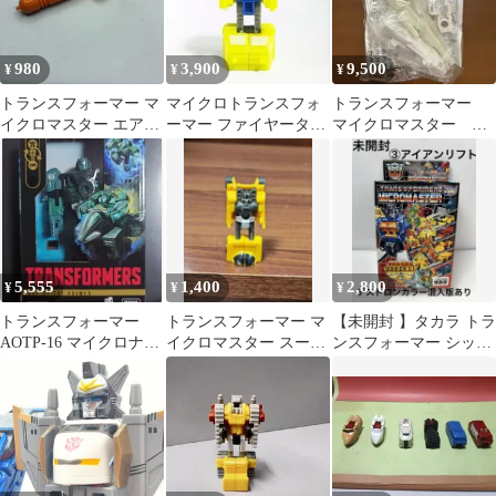
980
3,900
9,500
¥
¥
¥
トランスフォーマー マ
マイクロトランスフォ
トランスフォーマー
イクロマスター エアウ
ーマー ファイヤータン
マイクロマスター シ
ェーブ ミサイルロケッ
カーＷチーム ホイール
ックスウィング テイ
ト
ブリーズ
カー タカラ
5,555
1,400
2,800
¥
¥
¥
トランスフォーマー
トランスフォーマー マ
【未開封 】タカラ トラ
AOTP-16 マイクロナス
イクロマスター スーパ
ンスフォーマー シック
プライム 13人のプラ
ーカーパトロールチー
スビルダー アイアンリ
イム
ム ロードハガー
フト ③