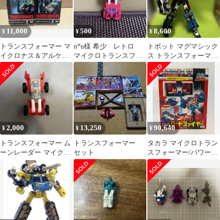
11,000
500
8,600
¥
¥
¥
トランスフォーマー マ
n*u様 希少 レトロ
トボット マグマシック
イクロナス＆アルケミ
マイクロトランスフォ
ス トランスフォーマー
ストプライム 新品未開
ーマー フィギュア
メタルカードボット ミ
封品セット
ニフォース
2,000
13,250
90,640
¥
¥
¥
トランスフォーマー ム
トランスフォーマー
タカラ マイクロトラン
ーンレーダー マイクロ
セット
スフォーマー/パワード
トランスフォーマー
マスター マイクロトラ
ンスフォーマー/パワー
ドマスター C349 ロー
ドファイヤー C349