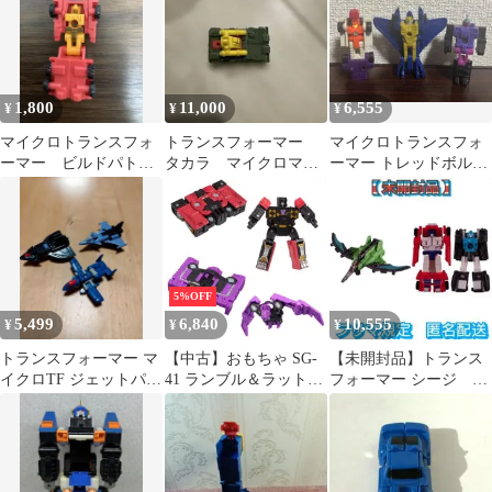
1,800
11,000
6,555
¥
¥
¥
マイクロトランスフォ
トランスフォーマー
マイクロトランスフォ
ーマー ビルドパトロ
タカラ マイクロマス
ーマー トレッドボルト
ールチーム テイクダ
ター パトロールチー
ファイアショット ノッ
ウン
ム サンランナー
クアウト
5%OFF
5,499
6,840
10,555
¥
¥
¥
トランスフォーマー マ
【中古】おもちゃ SG-
【未開封品】トランス
イクロTF ジェットパト
41 ランブル＆ラットバ
フォーマー シージ バ
ロールチーム
ット 「トランスフォー
トルマスター（マイク
マー ウォーフォーサイ
ロマスター） ２種
バトロン/シージ」 TF
ジェネレーションズ マ
イクロマスタークラス