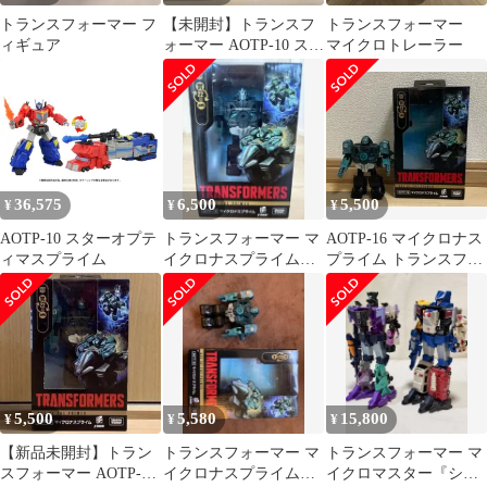
トランスフォーマー フ
【未開封】トランスフ
トランスフォーマー
ィギュア
ォーマー AOTP-10 スタ
マイクロトレーラー
ープライム
36,575
6,500
5,500
¥
¥
¥
AOTP-10 スターオプテ
トランスフォーマー マ
AOTP-16 マイクロナス
ィマスプライム
イクロナスプライム
プライム トランスフォ
AOTP-16 エイジオブザ
ーマー
プライム
5,500
5,580
15,800
¥
¥
¥
【新品未開封】トラン
トランスフォーマー マ
トランスフォーマー マ
スフォーマー AOTP-16
イクロナスプライム
イクロマスター『シッ