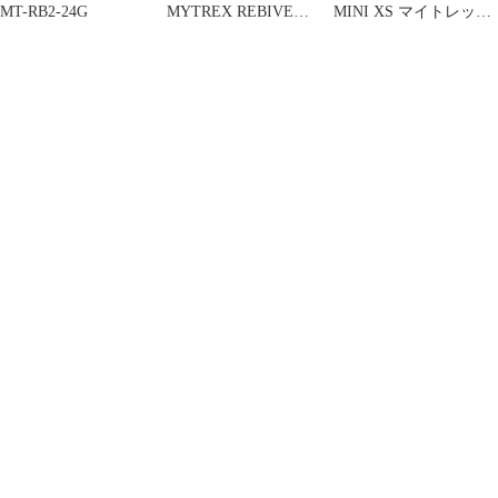
MT-RB2-24G
MYTREX REBIVE
MINI XS マイトレック
MINI XS 2 ブラック
ス リバイブミニ MT-
MT-RX2-24B
RMXS21B