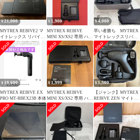
21,000
1,900
4,000
¥
¥
¥
MYTREX REBIVE2 マ
MYTREX REBIVE
早い者勝ち MYTREX
イトレックス リバイブ
MINI XS/XS2 専用 ハリ
マイトレックスリバイ
2 付属品セット
形アタッチメント
ブミニ MT/BY-RBM20B
18,600
1,999
1,500
¥
¥
¥
MYTREX REBIVE EX
MYTREX REBIVE
【ジャンク】MYTREX
PRO MT-RBEX23B 本体
MINI XS/XS2 専用 ハリ
REBIVE ZEN マイトレ
形アタッチメント
ックス