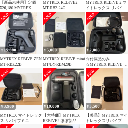
【新品未使用】定価
MYTREX REBIVE2
MYTREX REBIVE 2 マ
¥26,180 MYTREX
MT-RB2-24G
イトレックス リバイブ
REBIVE2 リバイブツー
2③
15,000
5,000
2,000
¥
¥
¥
MYTREX REBIVE ZEN
MYTREX REBIVE mimi
☆付属品のみ
MT-RBZ22B
MT/BY-RBM20B
☆MYTREX REBIVE マ
イトレックス リバイブ
3,900
19,000
5,500
¥
¥
¥
MYTREX マイトレック
【大特価】MYTREX
【美品】MYTREX マイ
ス リバイブミニ
REBIVE2 ほぼ新品
トレックスリバイブミ
MT/BY-RBM20B 黒
ニ MT/BY-RBM20B