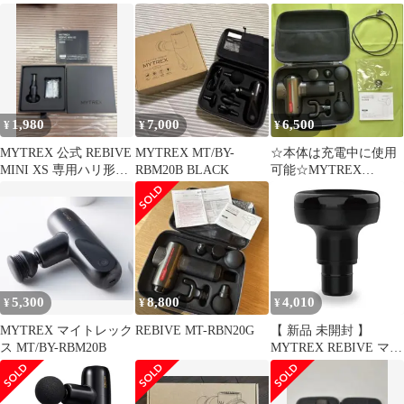
MT-RBA-22B
RBV23G マッサージガ
スタンド マイトレック
ン
スリバイブ 充電用アク
セサリ MT/BY-RB-C20S
MTBYRBC20S 未使用
送料無料
1,980
7,000
6,500
¥
¥
¥
MYTREX 公式 REBIVE
MYTREX MT/BY-
☆本体は充電中に使用
MINI XS 専用ハリ形ア
RBM20B BLACK
可能☆MYTREX
タッチメント
REBIVE マイトレック
ス リバイブ
5,300
8,800
4,010
¥
¥
¥
MYTREX マイトレック
REBIVE MT-RBN20G
【 新品 未開封 】
ス MT/BY-RBM20B
MYTREX REBIVE マイ
トレックス リバイブ
HOMIA DOUBLESOAD
ダブルソード 対応 温熱