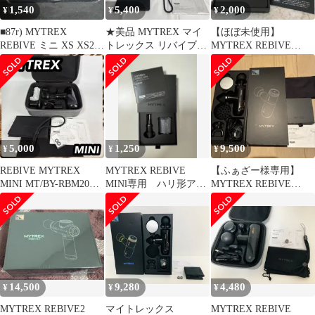
1,540
5,400
2,000
¥
¥
¥
■87r) MYTREX
★美品 MYTREX マイ
【ほぼ未使用】
REBIVE ミニ XS XS2
トレックス リバイブミ
MYTREX REBIVE
ハリ形アタッチメント
ニ MT/BY-RBM20B 黒
MINI 専用ハリ形アタッ
チメント
5,000
1,250
9,500
¥
¥
¥
REBIVE MYTREX
MYTREX REBIVE
【ふぁざー様専用】
MINI MT/BY-RBM20B
MINl専用 ハリ形アタ
MYTREX REBIVE
マッサージガン
ッチメント
MINI XS2 フェイス用
等
14,500
9,280
4,480
¥
¥
¥
MYTREX REBIVE2
マイトレックス
MYTREX REBIVE