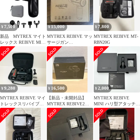
アタッチメント MT-
RB-OA21 未使用 送料
無料
7,500
15,000
7,800
¥
¥
¥
新品 MYTREX マイト
MYTREX REBIVE マッ
MYTREX REBIVE MT-
レックス REBIVE MINI
サージガン
RBN20G
MT/BY-RBM20B
MT/RBN20G
9,280
16,500
2,000
¥
¥
¥
MYTREX REBIVE マイ
【新品・未開封品】
MYTREX REBIVE
トレックスリバイブ
MYTREX REBIVE2
MINI ハリ型アタッチメ
MT-RBN20G マッサー
MT-RB2-24G
ント 【24時間以内発
ジガン
送･未使用品✨️】