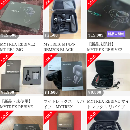
15,500
2,500
15,989
¥
¥
¥
MYTREX REBIVE2
MYTREX MT/BY-
【新品未開封】
MT-RB2-24G
RBM20B BLACK
MYTREX REBIVE2 マ
イトレックス リバイブ
2 黒
1,900
1,600
9,800
¥
¥
¥
【新品・未使用】
マイトレックス リバ
MYTREX REBIVE マイ
MYTREX REBIVE
イブ MYTREX
トレックス リバイブ
MINI専用 ハリ形アタッ
REBIVE 対応温感アタ
MT-RBN20G マッサー
チメント
ッチメント
ジガン