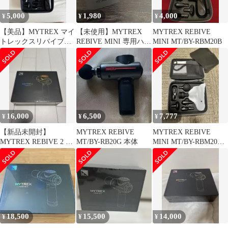
5,000
1,980
4,000
¥
¥
¥
【美品】MYTREX マイ
【未使用】MYTREX
MYTREX REBIVE
トレックスリバイブミ
REBIVE MINI 専用ハリ
MINI MT/BY-RBM20B
ニ MT/BY-RBM20B
形アタッチメント
16,000
6,500
7,777
¥
¥
¥
【新品未開封】
MYTREX REBIVE
MYTREX REBIVE
MYTREX REBIVE 2 マ
MT/BY-RB20G 本体
MINI MT/BY-RBM20B
イトレックス リバイブ
BLACK
2 最新型
18,500
15,500
14,000
¥
¥
¥