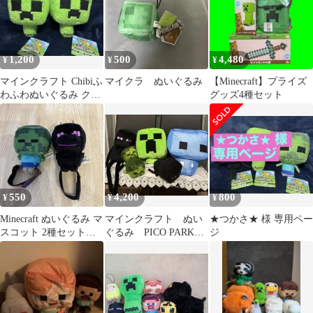
1,200
500
4,480
¥
¥
¥
マインクラフト Chibiふ
マイクラ ぬいぐるみ
【Minecraft】プライズ
わふわぬいぐるみ クリ
グッズ4種セット
ーパー ×2体セット
550
4,200
800
¥
¥
¥
Minecraft ぬいぐるみ マ
マインクラフト ぬい
★つかさ★ 様 専用ペー
スコット 2種セット
ぐるみ PICO PARK
ジ
くじ
BIGクッション