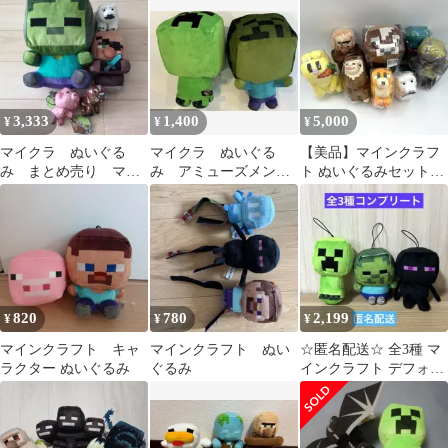
「MINECRAFT -マイン
クラフト-」
3,333
1,400
5,000
¥
¥
¥
マイクラ ぬいぐる
マイクラ ぬいぐる
【美品】マインクラフ
み まとめ売り マイ
み アミューズメント
ト ぬいぐるみセット8
ンクラフト
景品
体
820
780
2,199
¥
¥
¥
マインクラフト キャ
マインクラフト ぬい
☆匿名配送☆ 全3種 マ
ラクター ぬいぐるみ
ぐるみ
インクラフト デフォル
メ マスコット