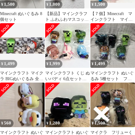
1,500
1,000
1,500
¥
¥
¥
Minecraft ぬいぐるみ 8
【新品】マインクラフ
【７個】Minecraft マ
個セット
ト ふわふわマスコット
インクラフト マイク
セット
ラ ぬいぐるみBIGぬい
ぐるみ
1,499
1,999
1,499
¥
¥
¥
マインクラフト マイク
マインクラフト くじ ぬ
マインクラフト ぬいぐ
ラ BIGぬいぐるみ 全2
いバディ 6点セット★
るみ 5種セット フリ
種セット
マイクラ ぬいぐるみ マ
ューくじ
スコット
560
1,280
1,500
¥
¥
¥
マインクラフト ぬいぐ
マインクラフト ぬいぐ
マイクラ フリューく