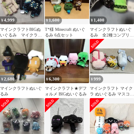
4,999
1,600
1,400
¥
¥
¥
マインクラフトBIGぬ
T*様 Minecraft ぬいぐ
マインクラフトぬいぐ
いぐるみ マイクラ
るみ 6点セット
るみ 全2種コンプリー
ぬいぐるみ セット
トセット
2,680
6,300
999
¥
¥
¥
マインクラフトぬいぐ
マインクラフト★デフ
マインクラフト マイク
るみ
ォルメ BIGぬいぐるみ
ラ ぬいぐるみ マスコッ
ト まとめ売り