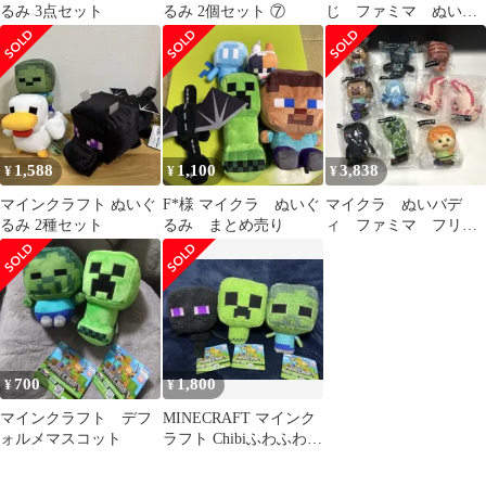
るみ 3点セット
るみ 2個セット ⑦
じ ファミマ ぬいバ
ディ 3点セット
1,588
1,100
3,838
¥
¥
¥
マインクラフト ぬいぐ
F*︎様 マイクラ ぬいぐ
マイクラ ぬいバデ
るみ 2種セット
るみ まとめ売り
ィ ファミマ フリュ
ーくじ 10点セット
700
1,800
¥
¥
マインクラフト デフ
MINECRAFT マインク
ォルメマスコット
ラフト Chibiふわふわぬ
いぐるみ 3種コンプ品
②