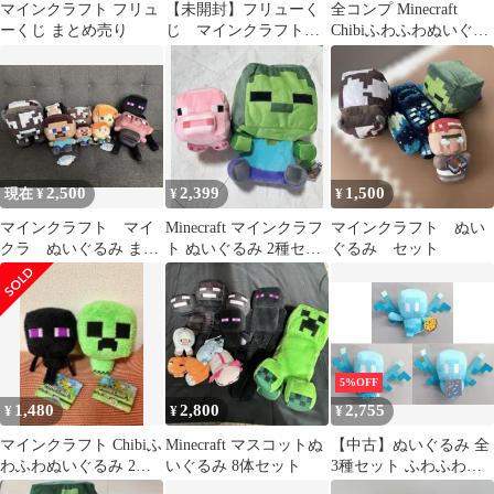
マインクラフト フリュ
【未開封】フリューく
全コンプ Minecraft
ーくじ まとめ売り
じ マインクラフトぬ
Chibiふわふわぬいぐる
いぐるみ ×5
み
2,500
2,399
1,500
現在 ¥
¥
¥
マインクラフト マイ
Minecraft マインクラフ
マインクラフト ぬい
クラ ぬいぐるみ まと
ト ぬいぐるみ 2種セッ
ぐるみ セット
め売り
ト
5%OFF
1,480
2,800
2,755
¥
¥
¥
マインクラフト Chibiふ
Minecraft マスコットぬ
【中古】ぬいぐるみ 全
わふわぬいぐるみ 2種
いぐるみ 8体セット
3種セット ふわふわア
セット
レイぬいぐるみ