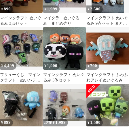
890
1,999
2,500
¥
¥
¥
マインクラフト ぬいぐ
マイクラ ぬいぐる
マインクラフト ぬいぐ
るみ 3点セット
み まとめ売り
るみ 9点セット まとめ
売り
4,499
1,900
700
¥
¥
¥
フリューくじ マイン
マインクラフト ぬいぐ
マインクラフト ふわふ
クラフト ぬいバディ9
るみ 5体セット
わアレイぬいぐるみ
種まとめ売り
899
1,999
1,500
¥
現在 ¥
¥