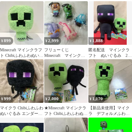
るみ 2個セット
ト
いぐるみ 3種コンプ品
③
899
2,999
1,888
¥
¥
¥
Minecraft マインクラフ
フリューくじ
匿名配送 マインクラ
ト Chibiふわふわぬいぐ
Minecraft マインクラ
フト ぬいぐるみ 2点
るみ クリーパー
フト マイクラ ぬいバ
セット
ディ ５種
999
2,000
1,170
¥
¥
¥
マイクラ Chibiふわふわ
★Minecraft マインクラ
【新品未使用】マイク
ぬいぐるみ エンダーマ
フト Chibiふわふわぬい
ラ デフォルメふわふ
ン
ぐるみ クリーパー
わぬいぐるみ