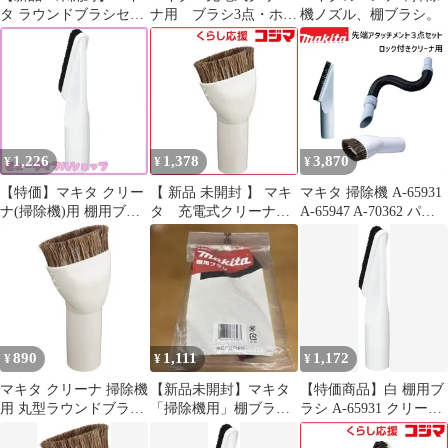
タ ラウンドブラシセッ
ナ用 ブラシ3点・ホー
機ノズル、棚ブラシ。
ト品 A-37471 掃除機用
ス1点 新品未開封
ノズル
1,226
1,378
3,870
¥
¥
¥
【特価】マキタ クリー
【 新品 未開封 】 マキ
マキタ 掃除機 A-65931
ナ(掃除機)用 棚用ブラ
タ 充電式クリーナー
A-65947 A-70362 パイ
シ 白 A-65931
用ラウンドブラシ A‐
プロック対応クリーナ
37471 未使用 送料無料
用 先端アタッチメント
3点セット 棚ブラシ ラ
ウンドブラシ 伸縮フレ
キシブルホース スノー
ホワイト makita cl284fd
cl285fd cl286fd クリー
890
1,111
1,172
¥
¥
¥
ナ
マキタ クリーナ 掃除機
【新品未開封】マキタ
【特価商品】白 棚用ブ
用 丸型ラウンドブラシ
「掃除機用」棚ブラシ
ラシ A-65931 クリーナ
アイボリー A-37471
A-52510 未使用
(掃除機)用 マキタ