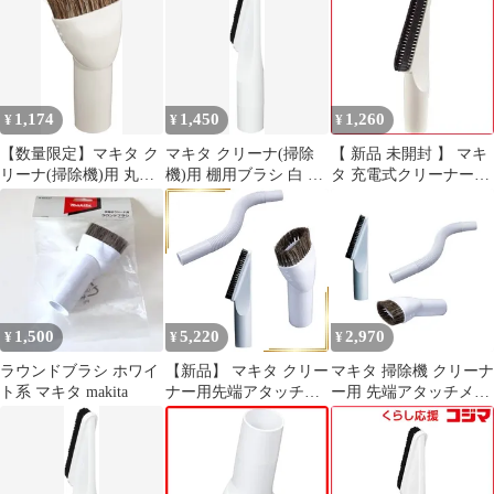
1,174
1,450
1,260
¥
¥
¥
【数量限定】マキタ ク
マキタ クリーナ(掃除
【 新品 未開封 】 マキ
リーナ(掃除機)用 丸型
機)用 棚用ブラシ 白 A-
タ 充電式クリーナー用
ラウンドブラシ アイボ
65931(カラー: ホワイ
棚ブラシ A‐37552 未使
リー A-37471
ト)
用 送料無料
1,500
5,220
2,970
¥
¥
¥
ラウンドブラシ ホワイ
【新品】 マキタ クリー
マキタ 掃除機 クリーナ
ト系 マキタ makita
ナー用先端アタッチメ
ー用 先端アタッチメン
ント 3点(スノーホワイ
ト 3点セット A-65931
ト色)セット ラウンド
A-65947 A-65925 ホワ
ブラシ A-65947 + 棚ブ
イト 棚ブラシ ラウンド
ラシ A-65931 + フレキ
ブラシ フレキシブルホ