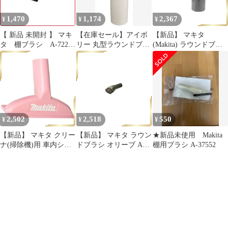
1,470
1,174
2,367
¥
¥
¥
【 新品 未開封 】 マキ
【在庫セール】アイボ
【新品】 マキタ
タ 棚ブラシ A-72285
リー 丸型ラウンドブラ
(Makita) ラウンドブラ
未使用 送料無料
シ A-37471 クリーナ(掃
シ 191657-9 1
除機)用 マキタ
2,502
2,518
550
¥
¥
¥
【新品】 マキタ クリー
【新品】 マキタ ラウン
★新品未使用 Makita
ナ(掃除機)用 車内シー
ドブラシ オリーブ A-
棚用ブラシ A-37552
ト用ブラシノズル ピン
72279 1
ク A-67066 1