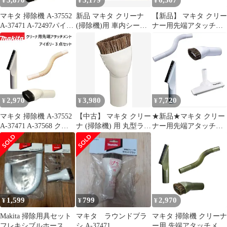
3,870
3,179
6,507
¥
¥
¥
マキタ 掃除機 A-37552
新品 マキタ クリーナ
【新品】 マキタ クリー
A-37471 A-72497パイプ
(掃除機)用 車内シート
ナー用先端アタッチメ
ロック対応クリーナ用
用ブラシノズル ピンク
ント 4点(スノーホワイ
先端アタッチメント 3
A-67066
ト色) セット ラウンド
点セット 棚ブラシ ラウ
ブラシ A-65947 + 棚ブ
ンドブラシ 伸縮フレキ
ラシ A-65931 + フレキ
シブルホース アイボリ
シブルホース A-65925
ー makita cl284fd
+ じゅうたんノズルDX
cl285fd cl286fd クリー
A-59950 0
2,970
3,980
7,720
¥
¥
¥
ナー
マキタ 掃除機 A-37552
【中古】 マキタ クリー
★新品★マキタ クリー
A-37471 A-37568 クリ
ナ (掃除機) 用 丸型ラウ
ナー用先端アタッチメ
ーナ用 先端アタッチメ
ンドブラシ アイボリー
ント 4点(スノーホワイ
ント 3点セット 棚ブラ
A-37471
ト色) セット ラウンド
シ ラウンドブラシ フレ
ブラシ A-65947 + 棚ブ
キシブルホース アイボ
ラシ A-65931 + フレキ
リー makita CL100D
シブルホース A-65925
CL102D CL072D
+ じゅうたんノズルDX
CL105D CL105DWN
A-59950 ab89bd89
1,599
799
2,970
¥
¥
¥
CL1
Makita 掃除用具セット
マキタ ラウンドブラ
マキタ 掃除機 クリーナ
フレキシブルホース ラ
シ A-37471
ー用 先端アタッチメン