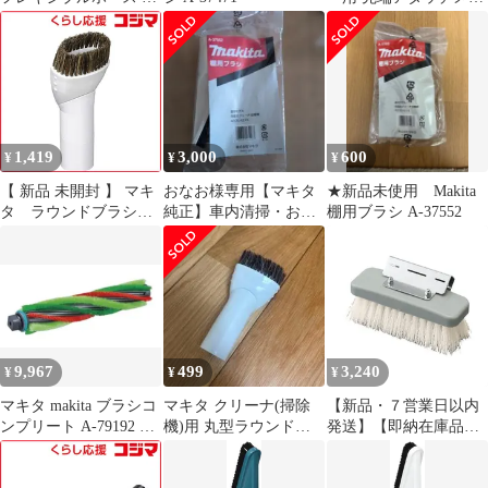
ウンドブラシ
ト 3点セット A-72285
A-72279 A-72512 オリ
ーブ 棚ブラシ ラウンド
ブラシ フレキシブルホ
ース カーキ makita
cl107 cl108 クリーナー
ノズル セット
1,419
3,000
600
¥
¥
¥
【 新品 未開封 】 マキ
おなお様専用【マキタ
★新品未使用 Makita
タ ラウンドブラシ
純正】車内清掃・お掃
棚用ブラシ A-37552
A65947 未使用 送料無
除3点セット ホース/棚
料
用ブラシ/シート
9,967
499
3,240
¥
¥
¥
マキタ makita ブラシコ
マキタ クリーナ(掃除
【新品・７営業日以内
ンプリート A-79192 充
機)用 丸型ラウンドブ
発送】【即納在庫品】
電式 クリーナー 用
ラシ 白 A-65947
【個人宅配送不可】エ
CL004G 用 ぶらし ブラ
スコ EA928AY-513