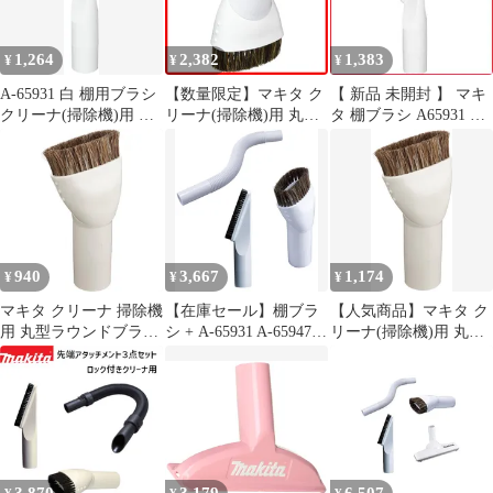
シブルホース A-65925 1
ース スノーホワイト
makita cl107 cl108 クリ
ーナー そうじき ノズル
1,264
2,382
1,383
¥
¥
¥
セット
A-65931 白 棚用ブラシ
【数量限定】マキタ ク
【 新品 未開封 】 マキ
クリーナ(掃除機)用 マ
リーナ(掃除機)用 丸型
タ 棚ブラシ A65931 未
キタ
ラウンドブラシ 白 A-
使用 送料無料
65947
940
3,667
1,174
¥
¥
¥
マキタ クリーナ 掃除機
【在庫セール】棚ブラ
【人気商品】マキタ ク
用 丸型ラウンドブラシ
シ + A-65931 A-65947 +
リーナ(掃除機)用 丸型
アイボリー A-37471
ラウンドブラシ 3点(ス
ラウンドブラシ アイボ
ノーホワイト色)セット
リー A-37471
フレキシブルホース ク
リーナー用先端アタッ
チメント A-65925 マキ
タ