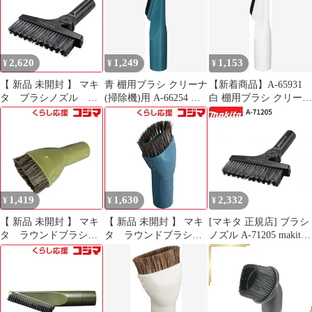
シ パーツ 部品 掃除 清
EA928AY－502用 ブラ
掃 そうじ せいそう
シヘッド 白
EA928AY513【沖縄離
島販売不可】
2,620
1,249
1,153
¥
¥
¥
【 新品 未開封 】 マキ
青 棚用ブラシ クリーナ
【新着商品】A-65931
タ ブラシノズル
(掃除機)用 A-66254 マ
白 棚用ブラシ クリーナ
A71205 未使用 送料無
キタ
(掃除機)用 マキタ
料
1,419
1,630
2,332
¥
¥
¥
【 新品 未開封 】 マキ
【 新品 未開封 】 マキ
[マキタ 正規店] ブラシ
タ ラウンドブラシ
タ ラウンドブラシ
ノズル A-71205 makita
A-72279 未使用 送料無
A66276 未使用 送料無
充電式 掃除機 先端 ア
料
料
タッチメント ブラシ オ
プション パーツ 花粉
ホコリ 吸込み 吹き飛ば
し ブロワ