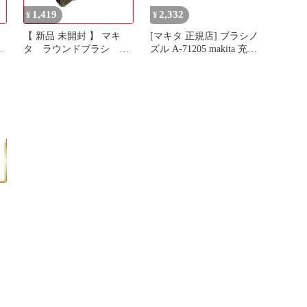
1,419
2,332
¥
¥
【 新品 未開封 】 マキ
[マキタ 正規店] ブラシノ
タ ラウンドブラシ A-
ズル A-71205 makita 充電
料
72279 未使用 送料無料
式 掃除機 先端 アタッチ
メント ブラシ オプショ
ン パーツ 花粉 ホコリ 吸
込み 吹き飛ばし ブロワ