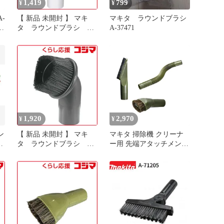
1,419
799
¥
¥
A-
【 新品 未開封 】 マキ
マキタ ラウンドブラシ
ッ
タ ラウンドブラシ
A-37471
A65947 未使用 送料無料
ト
シ
ス
fd
1,920
2,970
¥
¥
ン
【 新品 未開封 】 マキ
マキタ 掃除機 クリーナ
式
タ ラウンドブラシ
ー用 先端アタッチメント
用
191657-9 未使用 送料無料
3点セット A-72285 A-
部
72279 A-72512 オリーブ
い
棚ブラシ ラウンドブラシ
フレキシブルホース カー
キ makita cl107 cl108 クリ
ーナー ノズル セット