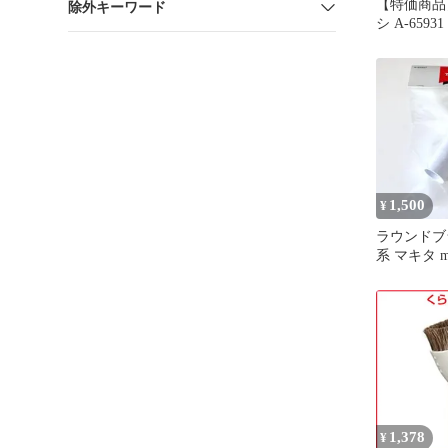
【特価商品
除外キーワード
シ A-659
機)用 マキ
1,500
¥
ラウンドブ
系 マキタ ma
1,378
¥