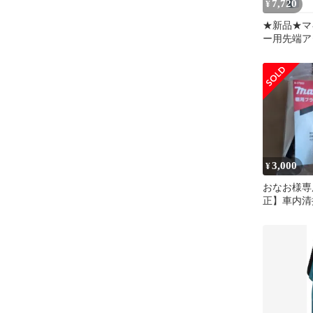
7,720
¥
★新品★マ
ー用先端ア
4点(スノー
セット ラ
A-65947 
65931 +
ース A-65
んノズルDX 
ab89bd89
3,000
¥
おなお様専
正】車内清
点セット 
ラシ/シー