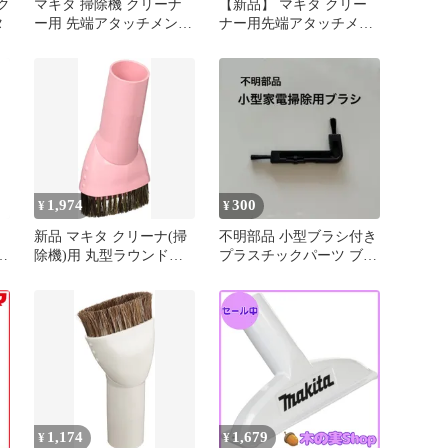
 ク
マキタ 掃除機 クリーナ
【新品】 マキタ クリー
タ
ー用 先端アタッチメント
ナー用先端アタッチメン
3点セット A-65931 A-
ト 3点(スノーホワイト
65947 A-65925 ホワイト
色)セット ラウンドブラ
棚ブラシ ラウンドブラシ
シ A-65947 + 棚ブラシ A-
フレキシブルホース スノ
65931 + フレキシブルホ
ーホワイト makita cl107
ース A-65925 0
cl108 クリーナー そうじ
き ノズル セット
1,974
300
¥
¥
新品 マキタ クリーナ(掃
不明部品 小型ブラシ付き
除機)用 丸型ラウンドブ
プラスチックパーツ ブラ
ラシ ピンク A-61313
ック
1,174
1,679
¥
¥