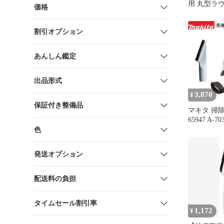
用 丸型ラ
価格
白 A-65947
割引オプション
あんしん鑑定
出品形式
3,870
¥
保証付き整備品
マキタ 掃除機 
65947 A-
ック対応ク
色
アタッチメ
ト 棚ブラ
発送オプション
ラシ 伸縮
ース スノ
makita cl284
配送料の負担
cl286fd 
タイムセール割引率
1,172
¥