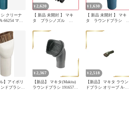
2,620
1,630
¥
¥
ラシ クリーナ
【 新品 未開封 】 マキ
【 新品 未開封 】 マキ
-66254 マキ
タ ブラシノズル
タ ラウンドブラシ
A71205 未使用 送料無料
A66276 未使用 送料無
2,367
2,518
¥
¥
ル】アイボリ
【新品】 マキタ(Makita)
【新品】 マキタ ラウン
ウンドブラシ
ラウンドブラシ 191657-9
ドブラシ オリーブ A-
 クリーナ(掃除
0
72279 0
タ