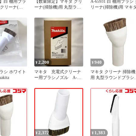
】白 棚用ブラ
【数量限定】マキタ クリ
A-65931 白 棚用ブラシ
31 クリーナ(掃除
ーナ(掃除機)用 丸型ラウ
リーナ(掃除機)用 マキ
タ
ンドブラシ アイボリー
A-37471
2,200
940
¥
¥
ラシ ホワイト
マキタ 充電式クリーナ
マキタ クリーナ 掃除機
kita
ー用ブラシノズル A-
用 丸型ラウンドブラシ
71205
アイボリー A-37471
2,372
1,383
¥
¥