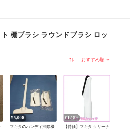
ロック付
フレキシブルホース
レッド
ット 棚ブラシ ラウンドブラシ ロッ
並び替え
5,000
1,189
¥
¥
ナ
マキタのハンディ掃除機
【特価】マキタ クリーナ