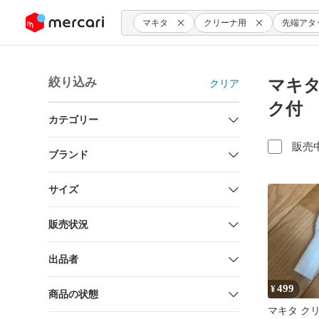
ンツにスキップ
マキタ
クリーナ用
先端アタ
絞り込み
マキタ
クリア
ク付 
カテゴリー
販売
ブランド
サイズ
販売状況
出品者
499
¥
商品の状態
マキタ クリ