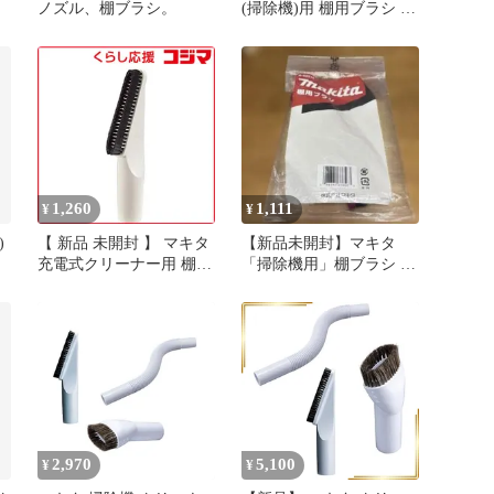
1
ノズル、棚ブラシ。
(掃除機)用 棚用ブラシ 白
A-65931
1,260
1,111
¥
¥
)
【 新品 未開封 】 マキタ
【新品未開封】マキタ
充電式クリーナー用 棚ブ
「掃除機用」棚ブラシ A-
)
ラシ A‐37552 未使用 送料
52510 未使用
無料
2,970
5,100
¥
¥