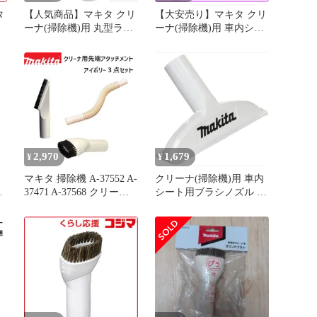
タ
【人気商品】マキタ クリ
【大安売り】マキタ クリ
用
ーナ(掃除機)用 丸型ラウ
ーナ(掃除機)用 車内シー
ンドブラシ アイボリー
ト用ブラシノズル 白 A-
A-37471
67022
2,970
1,679
¥
¥
マキタ 掃除機 A-37552 A-
クリーナ(掃除機)用 車内
ン
37471 A-37568 クリーナ
シート用ブラシノズル マ
用 先端アタッチメント 3
キタ 白 A-67022
ラ
点セット 棚ブラシ ラウ
A-
ンドブラシ フレキシブル
ホース アイボリー makita
た
CL100D CL102D CL072D
CL105D CL105DWN CL1