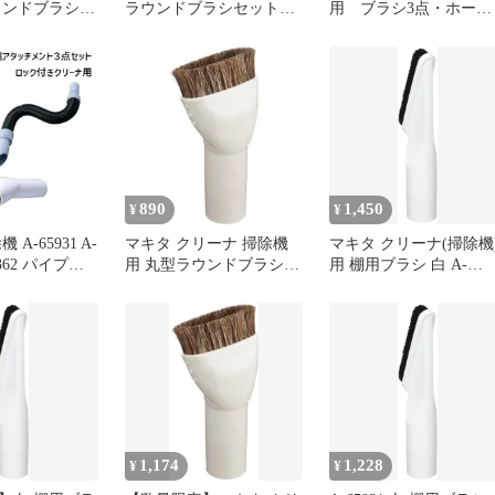
ウンドブラシ
ラウンドブラシセット品
用 ブラシ3点・ホース
A-37471 掃除機用ノズル
点 新品未開封
890
1,450
¥
¥
A-65931 A-
マキタ クリーナ 掃除機
マキタ クリーナ(掃除機
70362 パイプロ
用 丸型ラウンドブラシ
用 棚用ブラシ 白 A-
リーナ用 先端
アイボリー A-37471
65931(カラー: ホワイト
ント 3点セッ
シ ラウンドブ
フレキシブルホ
ーホワイト
fd cl285fd
クリーナ
1,174
1,228
¥
¥