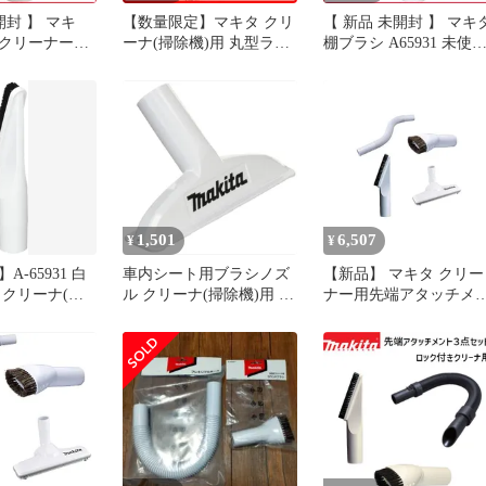
開封 】 マキ
【数量限定】マキタ クリ
【 新品 未開封 】 マキ
クリーナー用
ーナ(掃除機)用 丸型ラウ
棚ブラシ A65931 未使
ラシ A‐
ンドブラシ 白 A-65947
送料無料
使用 送料無料
1,501
6,507
¥
¥
-65931 白
車内シート用ブラシノズ
【新品】 マキタ クリー
 クリーナ(掃
ル クリーナ(掃除機)用 白
ナー用先端アタッチメ
キタ
マキタ A-67022
ト 4点(スノーホワイト
色) セット ラウンドブ
シ A-65947 + 棚ブラシ 
65931 + フレキシブルホ
ース A-65925 + じゅう
んノズルDX A-59950 0