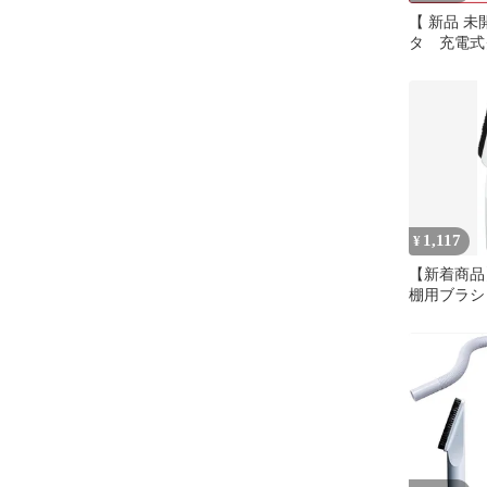
【 新品 未
タ 充電式
ラウンドブ
37471 未
1,117
¥
【新着商品】A
棚用ブラシ
除機)用 マ