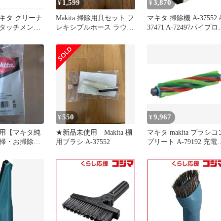
1,599
3,870
¥
¥
キタ クリーナ
Makita 掃除用具セット フ
マキタ 掃除機 A-37552 
タッチメント
レキシブルホース ラウン
37471 A-72497パイプロ
ホワイト色)
ドブラシ
ク対応クリーナ用 先端ア
ウンドブラシ
タッチメント 3点セッ
+ 棚ブラシ A-
棚ブラシ ラウンドブラ
 フレキシブルホ
伸縮フレキシブルホー
925 + じゅうた
アイボリー makita cl284
A-59950
cl285fd cl286fd クリーナ
ー
550
9,967
¥
¥
用【マキタ純
★新品未使用 Makita 棚
マキタ makita ブラシコ
掃・お掃除3
用ブラシ A-37552
プリート A-79192 充電
ホース/棚用ブ
クリーナー 用 CL004G 
ト
ぶらし ブラシ パーツ 
品 掃除 清掃 そうじ せ
そう