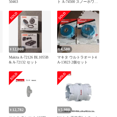
50463
ト A-74500 スノーホワイ
ト
12,000
4,500
¥
¥
Makita A-72126 BL1055B
マキタ ウルトラオート4
& A-72132 セット
A-13823 2個セット
12,782
5,980
¥
¥