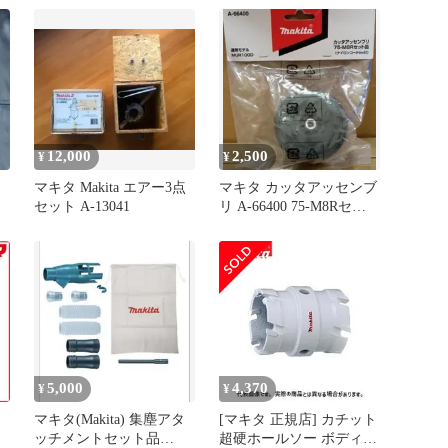
12,000
2,500
¥
¥
マキタ Makita エアー3点
マキタ カッタアッセンブ
セット A-13041
リ A-66400 75-M8Rセット
品 MUR100D
5,000
4,370
¥
¥
マキタ(Makita) 集塵アタ
[マキタ 正規店] カチット
ッチメントセット品
超硬ホールソー ボディの