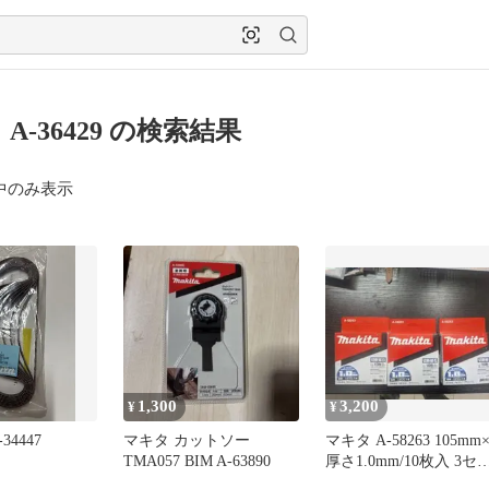
A-36429 の検索結果
中のみ表示
1,300
3,200
¥
¥
4447
マキタ カットソー
マキタ A-58263 105mm
TMA057 BIM A-63890
厚さ1.0mm/10枚入 3セ
ト