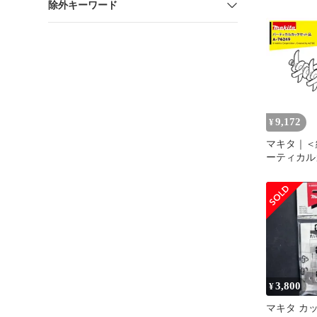
除外キーワード
75079 
チメント【
ト島根出雲
9,172
¥
マキタ｜＜
ーティカルカ
76249
3,800
¥
マキタ カ