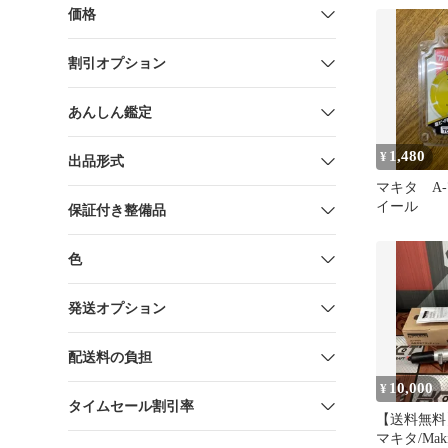
価格
割引オプション
あんしん鑑定
1,480
¥
出品形式
マキタ A-7
イール
保証付き整備品
色
発送オプション
配送料の負担
10,000
¥
タイムセール割引率
【送料無料
マキタ/Maki