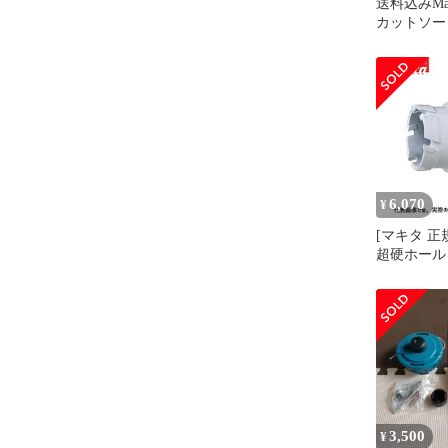
送料込みMaki
カットソー M
一枚
6,070
¥
[マキタ 正
超硬ホール
み 両刃仕様
37334(48mm
37340(49mm
37356(50mm
37362(51mm
37378(52m
3,500
¥