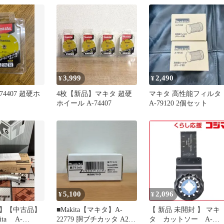
3,999
2,490
¥
¥
4407 超硬ホ
4枚【新品】マキタ 超硬
マキタ 高性能フィルタ
ホイール A-74407
A-79120 2個セット
5,100
2,096
¥
¥
】【中古品】
■Makita【マキタ】A-
【 新品 未開封 】 マキ
ta A-
22779 胴ブチカッタ A25-
タ カットソー A-