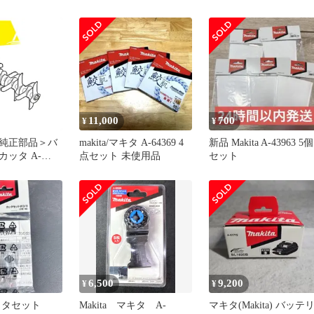
角度変更アタッ
3073、A25-3074
63909 未使用 送料無料
ハンズクラフ
】
11,000
700
¥
¥
純正部品＞バ
makita/マキタ A-64369 4
新品 Makita A-43963 5個
ッタ A-
点セット 未使用品
セット
6,500
9,200
¥
¥
ッタセット
Makita マキタ A-
マキタ(Makita) バッテ