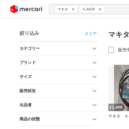
ンツにスキップ
マキタ
A-36429
絞り込み
マキタ 
クリア
カテゴリー
販売
ブランド
サイズ
販売状況
出品者
2,480
¥
マキタ Ａ-3
商品の状態