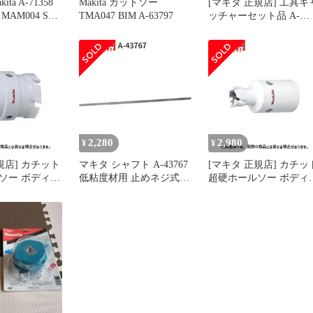
ta A-71358
Makita カットソー
[マキタ 正規店] 工具キ
AM004 SK
TMA047 BIM A-63797
ッチャーセット品 A-
70851
2,280
2,980
¥
¥
規店] カチット
マキタ シャフト A-43767
[マキタ 正規店] カチッ
ソー ボディの
低粘度材用 止めネジ式
超硬ホールソー ボディ
 A-
M12 カクハン機用 makita
み 片刃仕様 A-
) A-
正規品 純正品 撹拌機 撹
36996(14mm) A-
) A-
拌 かくはん機 かくはん
37007(15mm) A-
) A-
アクセサリ アタッチメン
37013(16mm) A-
) A-
ト 部品 交換
37029(17mm) A-
m)
37035(18mm) A-
37041(19mm) A-
37057(20mm)