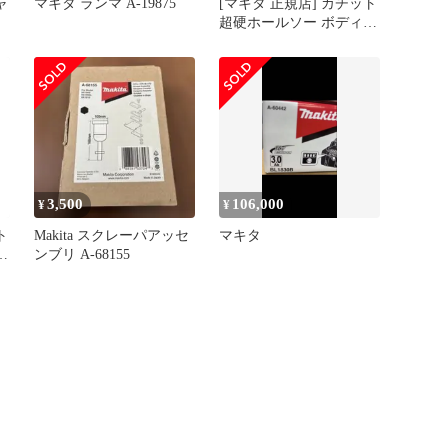
ャ
マキタ ランマ A-19875
[マキタ 正規店] カチット
超硬ホールソー ボディの
み 両刃仕様 A-
37384(53mm) A-
37390(54mm) A-
37409(55mm)
3,500
106,000
¥
¥
ト
Makita スクレーパアッセ
マキタ
の
ンブリ A-68155