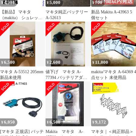
4,388
5,000
700
¥
¥
¥
【新品】 マキタ
マキタ純正バッテリー
新品 Makita A-43963 5
（makita） シュレッダ
A-52613
個セット
ーブレード付属セット
品 A-75574
6,500
2,600
11,000
¥
¥
¥
マキタ A-53512 205mm
値下げ マキタ A-
makita/マキタ A-64369 
新品未使用
77394 バッテリアダプ
点セット 未使用品
タ 1.6m
6,050
6,500
9,172
¥
¥
¥
[マキタ 正規店] バッテ
Makita マキタ A-
マキタ｜＜純正部品＞