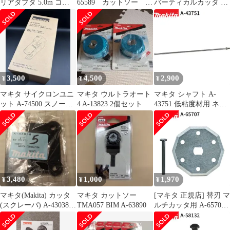
リアダプタ 5.0m コネ
65589 カットソー
バーティカルカッタ A-
クタ式 A-77403 makita
TMA061HM
76249
純正 パーツ 部品 正規
品 おすすめ 便利
3,500
4,500
2,900
¥
¥
¥
マキタ サイクロンユニ
マキタ ウルトラオート
マキタ シャフト A-
ット A-74500 スノーホ
4 A-13823 2個セット
43751 低粘度材用 ネジ
ワイト
込み式 M12 カクハン機
用 makita 正規品 純正品
撹拌機 撹拌 かくはん機
かくはん アクセサリ ア
タッチメント 部品 交換
3,480
1,000
1,970
¥
¥
¥
マキタ(Makita) カッタ
マキタ カットソー
[マキタ 正規店] 替刃 マ
(スクレーパ) A-43038 5
TMA057 BIM A-63890
ルチカッタ用 A-65707
個セット
ロックピン付(刃物交換
用)