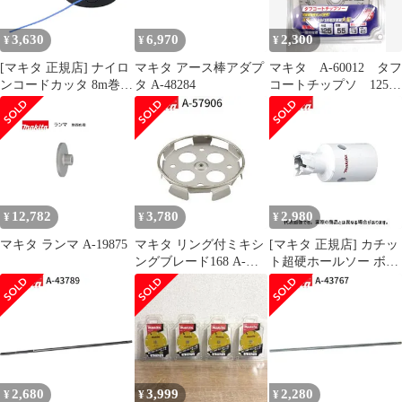
3,630
6,970
2,300
¥
¥
¥
[マキタ 正規店] ナイロ
マキタ アース棒アダプ
マキタ A-60012 タフ
ンコードカッタ 8m巻
タ A-48284
コートチップソ 125-
A-66400
55
12,782
3,780
2,980
¥
¥
¥
マキタ ランマ A-19875
マキタ リング付ミキシ
[マキタ 正規店] カチッ
ングブレード168 A-
ト超硬ホールソー ボデ
57906 低粘土材用
ィのみ 片刃仕様 A-
makita 正規品 純正品 撹
36996(14mm) A-
拌機 撹拌 かくはん機
37007(15mm) A-
かくはん 刃 ブレード
37013(16mm) A-
アクセサリ アタッチメ
37029(17mm) A-
ント 部品 交換
37035(18mm) A-
37041(19mm) A-
2,680
3,999
2,280
¥
¥
¥
37057(20mm)