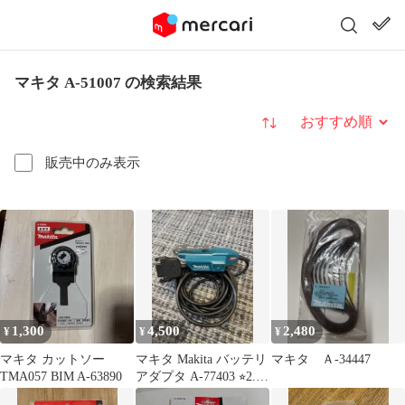
マキタ A-51007 の検索結果
並び替え
販売中のみ表示
1,300
4,500
2,480
¥
¥
¥
マキタ カットソー
マキタ Makita バッテリ
マキタ Ａ-34447
TMA057 BIM A-63890
アダプタ A-77403 ⭐︎2.3
回使用⭐︎