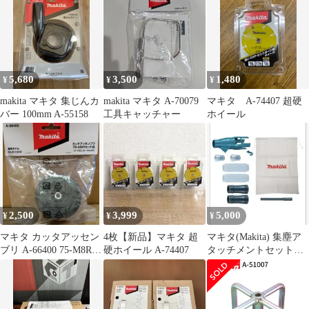
5,680
3,500
1,480
¥
¥
¥
makita マキタ 集じんカ
makita マキタ A-70079
マキタ A-74407 超硬
バー 100mm A-55158
工具キャッチャー
ホイール
2,500
3,999
5,000
¥
¥
¥
マキタ カッタアッセン
4枚【新品】マキタ 超
マキタ(Makita) 集塵ア
ブリ A-66400 75-M8Rセ
硬ホイール A-74407
タッチメントセット品
ット品 MUR100D
196860-7