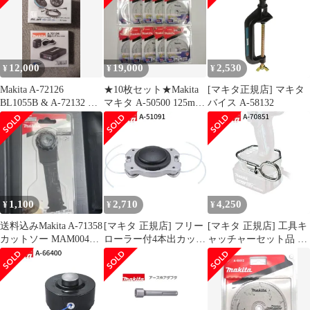
12,000
19,000
2,530
¥
¥
¥
Makita A-72126
★10枚セット★Makita
[マキタ正規店] マキタ
BL1055B & A-72132 セ
マキタ A-50500 125mm
バイス A-58132
ット
タフコートチッ
1,100
2,710
4,250
¥
¥
¥
送料込みMakita A-71358
[マキタ 正規店] フリー
[マキタ 正規店] 工具キ
カットソー MAM004
ローラー付4本出カッタ
ャッチャーセット品 A-
SK一枚
A-51091
70851