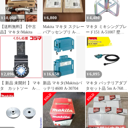
10,000
6,800
4,480
¥
¥
¥
【送料無料】【中古
Makita マキタ スクレー
マキタ ミキシングブレ
品】マキタ/Makita A-
パアッセンブリ A-
ード151 A-51007 壁材
75079 角度変更アタ
68155 2個セット
makita 正規品 純正品 撹
ッチメント【ハンズク
拌機 撹拌 かくはん機
ラフト島根出雲】
かくはん 刃 ブレード
アクセサリ アタッチメ
ント 部品 交換
2,096
16,658
6,095
¥
¥
¥
【 新品 未開封 】 マキ
新品 マキタ(Makita)バ
マキタ バッテリアダプ
タ カットソー A-
ッテリ4600 A-30704
タセット品 5m A-76831
63909 未使用 送料無料
適用モデル：UP180D