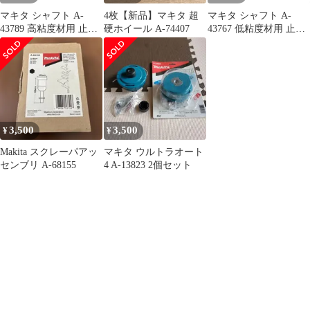
マキタ シャフト A-
4枚【新品】マキタ 超
マキタ シャフト A-
43789 高粘度材用 止め
硬ホイール A-74407
43767 低粘度材用 止め
ネジ式 M12 カクハン機
ネジ式 M12 カクハン機
用 makita 正規品 純正品
用 makita 正規品 純正品
撹拌機 撹拌 かくはん機
撹拌機 撹拌 かくはん機
かくはん アクセサリ ア
かくはん アクセサリ ア
タッチメント 部品 交換
タッチメント 部品 交換
3,500
3,500
¥
¥
Makita スクレーパアッ
マキタ ウルトラオート
センブリ A-68155
4 A-13823 2個セット