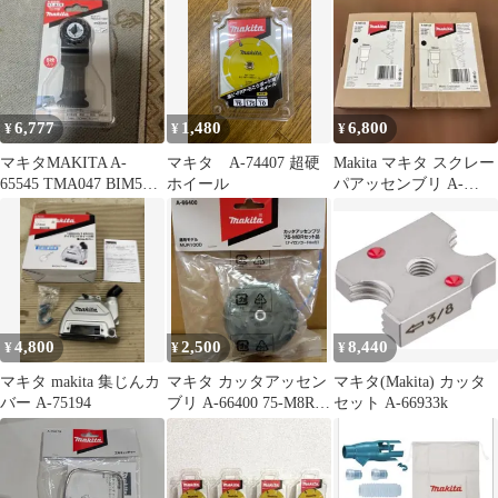
6,777
1,480
6,800
¥
¥
¥
マキタMAKITA A-
マキタ A-74407 超硬
Makita マキタ スクレー
65545 TMA047 BIM5枚
ホイール
パアッセンブリ A-
入
68155 2個セット
4,800
2,500
8,440
¥
¥
¥
マキタ makita 集じんカ
マキタ カッタアッセン
マキタ(Makita) カッタ
バー A-75194
ブリ A-66400 75-M8Rセ
セット A-66933k
ット品 MUR100D