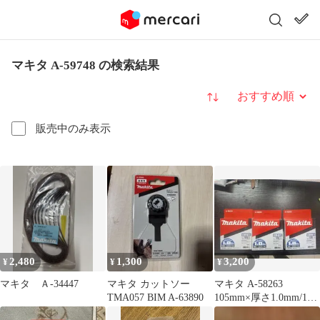
マキタ A-59748 の検索結果
並び替え
販売中のみ表示
2,480
1,300
3,200
¥
¥
¥
マキタ Ａ-34447
マキタ カットソー
マキタ A-58263
TMA057 BIM A-63890
105mm×厚さ1.0mm/10
枚入 3セット