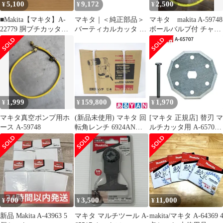
5,100
9,172
2,500
¥
¥
¥
■Makita【マキタ】A-
マキタ｜＜純正部品＞
マキタ makita A-59748
22779 胴ブチカッタ
バーティカルカッタ A-
ボールバルブ付 チャー
A25-3073、A25-3074
76249
ジングホース 冷媒用
1,999
159,800
1,970
¥
¥
¥
マキタ真空ポンプ用ホ
(新品未使用) マキタ 回
[マキタ 正規店] 替刃 マ
ース A-59748
転角レンチ 6924ANW
ルチカッタ用 A-65707
0088381607216
ロックピン付(刃物交換
用)
700
3,500
11,000
¥
¥
¥
新品 Makita A-43963 5
マキタ マルチツール A-
makita/マキタ A-64369 