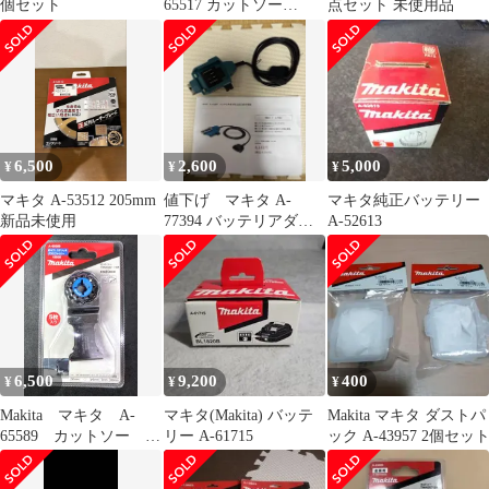
個セット
65517 カットソー
点セット 未使用品
TMA055BIM 未開封品
smkogu096539
6,500
2,600
5,000
¥
¥
¥
マキタ A-53512 205mm
値下げ マキタ A-
マキタ純正バッテリー
新品未使用
77394 バッテリアダプ
A-52613
タ 1.6m
6,500
9,200
400
¥
¥
¥
Makita マキタ A-
マキタ(Makita) バッテ
Makita マキタ ダストパ
65589 カットソー
リー A-61715
ック A-43957 2個セッ
TMA061HM