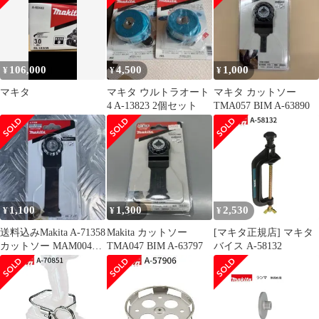
106,000
4,500
1,000
¥
¥
¥
マキタ
マキタ ウルトラオート
マキタ カットソー
4 A-13823 2個セット
TMA057 BIM A-63890
1,100
1,300
2,530
¥
¥
¥
送料込みMakita A-71358
Makita カットソー
[マキタ正規店] マキタ
カットソー MAM004
TMA047 BIM A-63797
バイス A-58132
SK一枚