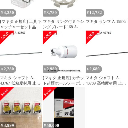
4,250
3,780
12,782
¥
¥
¥
[マキタ 正規店] 工具キ
マキタ リング付ミキシ
マキタ ランマ A-19875
ャッチャーセット品 A-
ングブレード168 A-
70851
57906 低粘土材用
makita 正規品 純正品 撹
拌機 撹拌 かくはん機
かくはん 刃 ブレード
アクセサリ アタッチメ
ント 部品 交換
2,280
2,980
2,680
¥
¥
¥
マキタ シャフト A-
[マキタ 正規店] カチッ
マキタ シャフト A-
43767 低粘度材用 止め
ト超硬ホールソー ボデ
43789 高粘度材用 止め
ネジ式 M12 カクハン機
ィのみ 片刃仕様 A-
ネジ式 M12 カクハン機
用 makita 正規品 純正品
36996(14mm) A-
用 makita 正規品 純正品
撹拌機 撹拌 かくはん機
37007(15mm) A-
撹拌機 撹拌 かくはん機
かくはん アクセサリ ア
37013(16mm) A-
かくはん アクセサリ ア
タッチメント 部品 交換
37029(17mm) A-
タッチメント 部品 交換
37035(18mm) A-
37041(19mm) A-
3,999
50,000
¥
¥
37057(20mm)