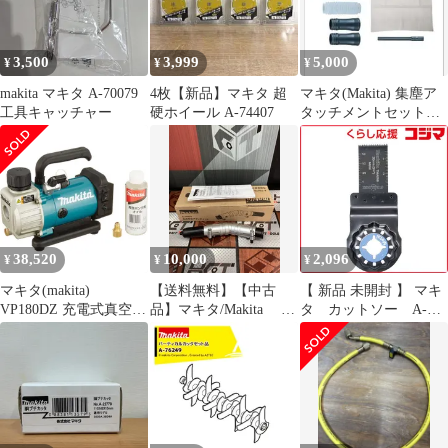
3,500
3,999
5,000
¥
¥
¥
makita マキタ A-70079
4枚【新品】マキタ 超
マキタ(Makita) 集塵ア
工具キャッチャー
硬ホイール A-74407
タッチメントセット品
196860-7
38,520
10,000
2,096
¥
¥
¥
マキタ(makita)
【送料無料】【中古
【 新品 未開封 】 マキ
VP180DZ 充電式真空ポ
品】マキタ/Makita A-
タ カットソー A-
ンプ 本体のみ 18V 到達
75079 角度変更アタ
63909 未使用 送料無料
真空度20Pa
ッチメント【ハンズク
ラフト島根出雲】