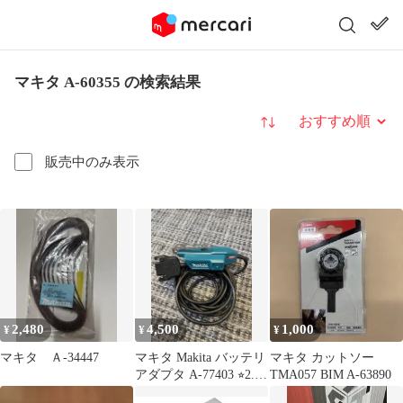
マキタ A-60355 の検索結果
並び替え
販売中のみ表示
2,480
4,500
1,000
¥
¥
¥
マキタ Ａ-34447
マキタ Makita バッテリ
マキタ カットソー
アダプタ A-77403 ⭐︎2.3
TMA057 BIM A-63890
回使用⭐︎