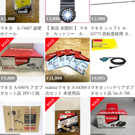
1,480
2,096
2,980
¥
¥
¥
マキタ A-74407 超硬
【 新品 未開封 】 マキ
マキタ シャフト A-
ホイール
タ カットソー A-
43773 高粘度材用 ネジ
63909 未使用 送料無料
込み式 M12 カクハン機
用 makita 正規品 純正品
撹拌機 撹拌 かくはん機
かくはん アクセサリ ア
タッチメント 部品 交換
5,000
11,000
6,095
¥
¥
¥
マキタ A-69076 アダプ
makita/マキタ A-64369 4
マキタ バッテリアダプ
タセット品 18V×2 純正
点セット 未使用品
タセット品 5m A-76831
品
適用モデル：UP180D