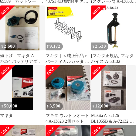
65589 カットソー
43751 低粘度材用 ネジ
(スクレーパ) A-43038 5
TMA061HM
込み式 M12 カクハン機
個セット
用 makita 正規品 純正品
撹拌機 撹拌 かくはん機
かくはん アクセサリ ア
タッチメント 部品 交換
2,600
9,172
2,530
¥
¥
¥
値下げ マキタ A-
マキタ｜＜純正部品＞
[マキタ正規店] マキタ
77394 バッテリアダプ
バーティカルカッタ A-
バイス A-58132
タ 1.6m
76249
50,000
3,500
12,000
¥
¥
¥
マキタ
マキタ ウルトラオート
Makita A-72126
4 A-13823 2個セット
BL1055B & A-72132 セ
ット