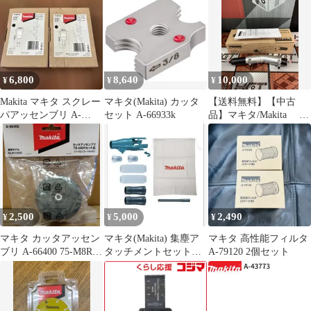
6,800
8,640
10,000
¥
¥
¥
Makita マキタ スクレー
マキタ(Makita) カッタ
【送料無料】【中古
パアッセンブリ A-
セット A-66933k
品】マキタ/Makita A-
68155 2個セット
75079 角度変更アタ
ッチメント【ハンズク
ラフト島根出雲】
2,500
5,000
2,490
¥
¥
¥
マキタ カッタアッセン
マキタ(Makita) 集塵ア
マキタ 高性能フィルタ
ブリ A-66400 75-M8Rセ
タッチメントセット品
A-79120 2個セット
ット品 MUR100D
196860-7