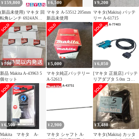
159,800
6,500
9,200
¥
¥
¥
(新品未使用) マキタ 回
マキタ A-53512 205mm
マキタ(Makita) バッテ
転角レンチ 6924ANW
新品未使用
リー A-61715
0088381607216
700
5,000
6,050
¥
¥
¥
新品 Makita A-43963 5
マキタ純正バッテリー
[マキタ 正規店] バッテ
個セット
A-52613
リアダプタ 5.0m コネ
クタ式 A-77403 makita
純正 パーツ 部品 正規
品 おすすめ 便利
6,500
2,900
3,480
¥
¥
¥
Makita マキタ A-
マキタ シャフト A-
マキタ(Makita) カッタ