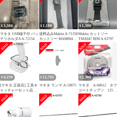
3,300
1,100
1,300
¥
¥
¥
マキタ USB端子付 バッ
送料込みMakita A-71358
Makita カットソー
テリホルダA A-72154
カットソー MAM004
TMA047 BIM A-63797
SK一枚
4,250
12,782
2,300
¥
¥
¥
[マキタ 正規店] 工具キ
マキタ ランマ A-19875
マキタ A-60012 タフ
ャッチャーセット品 A-
コートチップソ 125-
70851
55