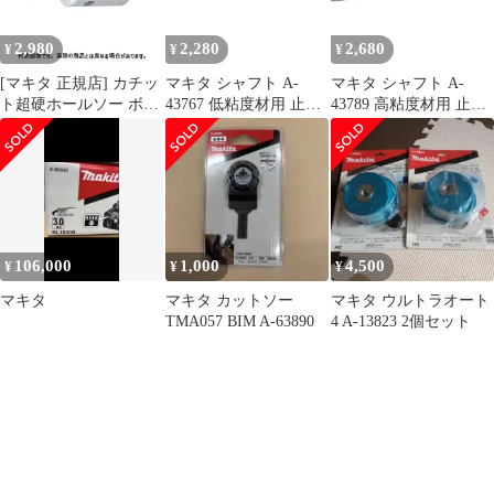
2,980
2,280
2,680
¥
¥
¥
[マキタ 正規店] カチッ
マキタ シャフト A-
マキタ シャフト A-
ト超硬ホールソー ボデ
43767 低粘度材用 止め
43789 高粘度材用 止め
ィのみ 片刃仕様 A-
ネジ式 M12 カクハン機
ネジ式 M12 カクハン機
36996(14mm) A-
用 makita 正規品 純正品
用 makita 正規品 純正品
37007(15mm) A-
撹拌機 撹拌 かくはん機
撹拌機 撹拌 かくはん機
37013(16mm) A-
かくはん アクセサリ ア
かくはん アクセサリ ア
37029(17mm) A-
タッチメント 部品 交換
タッチメント 部品 交換
37035(18mm) A-
37041(19mm) A-
106,000
1,000
4,500
¥
¥
¥
37057(20mm)
マキタ
マキタ カットソー
マキタ ウルトラオート
TMA057 BIM A-63890
4 A-13823 2個セット