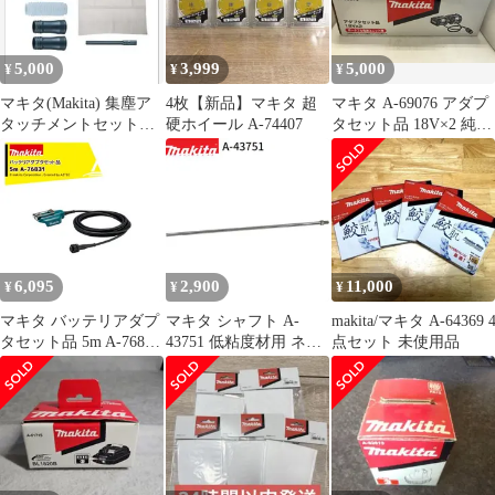
5,000
3,999
5,000
¥
¥
¥
マキタ(Makita) 集塵ア
4枚【新品】マキタ 超
マキタ A-69076 アダプ
タッチメントセット品
硬ホイール A-74407
タセット品 18V×2 純正
196860-7
品
6,095
2,900
11,000
¥
¥
¥
マキタ バッテリアダプ
マキタ シャフト A-
makita/マキタ A-64369 
タセット品 5m A-76831
43751 低粘度材用 ネジ
点セット 未使用品
適用モデル：UP180D
込み式 M12 カクハン機
用 makita 正規品 純正品
撹拌機 撹拌 かくはん機
かくはん アクセサリ ア
タッチメント 部品 交換