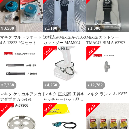
3,500
1,100
1,300
¥
¥
¥
マキタ ウルトラオート
送料込みMakita A-71358
Makita カットソー
4 A-13823 2個セット
カットソー MAM004
TMA047 BIM A-63797
SK一枚
7,238
4,250
12,782
¥
¥
¥
マキタ ケミカルアンカ
[マキタ 正規店] 工具キ
マキタ ランマ A-19875
アダプタ A-69191
ャッチャーセット品 A-
70851