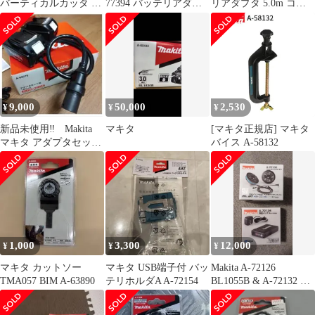
バーティカルカッタ A-
77394 バッテリアダプ
リアダプタ 5.0m コネ
76249
タ 1.6m
クタ式 A-77403 makita
純正 パーツ 部品 正規
品 おすすめ 便利
9,000
50,000
2,530
¥
¥
¥
新品未使用‼ Makita
マキタ
[マキタ正規店] マキタ
マキタ アダプタセット
バイス A-58132
品 A-69076 18V×2
1,000
3,300
12,000
¥
¥
¥
マキタ カットソー
マキタ USB端子付 バッ
Makita A-72126
TMA057 BIM A-63890
テリホルダA A-72154
BL1055B & A-72132 セ
ット