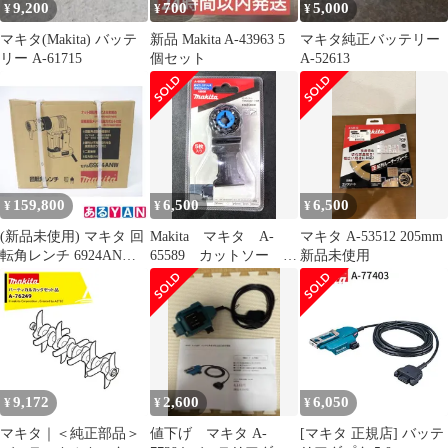
9,200
700
5,000
¥
¥
¥
マキタ(Makita) バッテ
新品 Makita A-43963 5
マキタ純正バッテリー
リー A-61715
個セット
A-52613
159,800
6,500
6,500
¥
¥
¥
(新品未使用) マキタ 回
Makita マキタ A-
マキタ A-53512 205mm
転角レンチ 6924ANW
65589 カットソー
新品未使用
0088381607216
TMA061HM
9,172
2,600
6,050
¥
¥
¥
マキタ｜＜純正部品＞
値下げ マキタ A-
[マキタ 正規店] バッテ