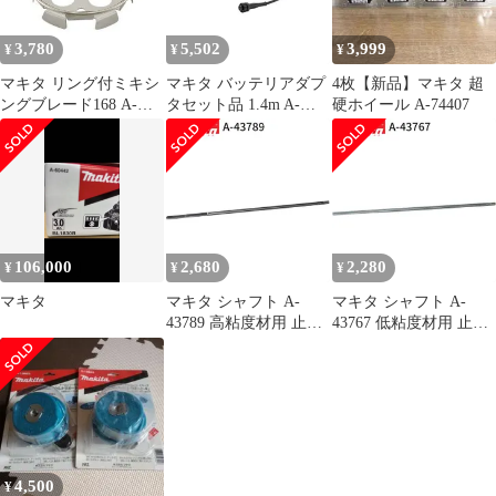
3,780
5,502
3,999
¥
¥
¥
マキタ リング付ミキシ
マキタ バッテリアダプ
4枚【新品】マキタ 超
ングブレード168 A-
タセット品 1.4m A-
硬ホイール A-74407
57906 低粘土材用
76962 適用モデル：
makita 正規品 純正品 撹
UP180D
拌機 撹拌 かくはん機
かくはん 刃 ブレード
アクセサリ アタッチメ
ント 部品 交換
106,000
2,680
2,280
¥
¥
¥
マキタ
マキタ シャフト A-
マキタ シャフト A-
43789 高粘度材用 止め
43767 低粘度材用 止め
ネジ式 M12 カクハン機
ネジ式 M12 カクハン機
用 makita 正規品 純正品
用 makita 正規品 純正品
撹拌機 撹拌 かくはん機
撹拌機 撹拌 かくはん機
かくはん アクセサリ ア
かくはん アクセサリ ア
タッチメント 部品 交換
タッチメント 部品 交換
4,500
¥