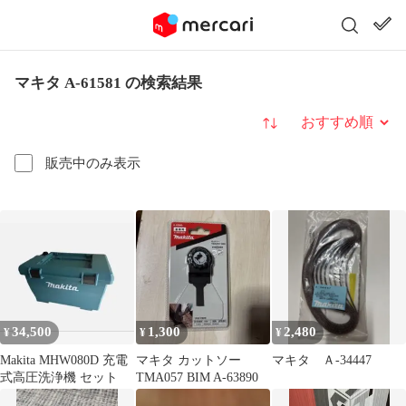
マキタ A-61581 の検索結果
並び替え
販売中のみ表示
34,500
1,300
2,480
¥
¥
¥
Makita MHW080D 充電
マキタ カットソー
マキタ Ａ-34447
式高圧洗浄機 セット
TMA057 BIM A-63890