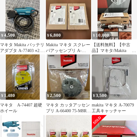
4,500
6,800
10,000
¥
¥
¥
マキタ Makita バッテリ
Makita マキタ スクレー
【送料無料】【中古
アダプタ A-77403 ⭐︎2.3
パアッセンブリ A-
品】マキタ/Makita A-
回使用⭐︎
68155 2個セット
75079 角度変更アタ
ッチメント【ハンズク
ラフト島根出雲】
1,480
2,500
3,500
¥
¥
¥
マキタ A-74407 超硬
マキタ カッタアッセン
makita マキタ A-70079
ホイール
ブリ A-66400 75-M8Rセ
工具キャッチャー
ット品 MUR100D