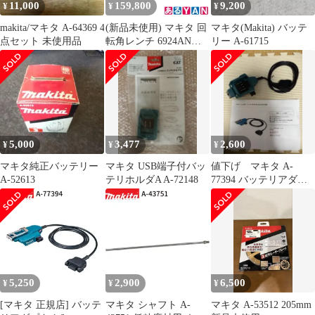
11,000
159,800
9,200
¥
¥
¥
makita/マキタ A-64369 4
(新品未使用) マキタ 回
マキタ(Makita) バッテ
点セット 未使用品
転角レンチ 6924ANW
リー A-61715
0088381607216
5,000
3,477
2,600
¥
¥
¥
マキタ純正バッテリー
マキタ USB端子付バッ
値下げ マキタ A-
A-52613
テリホルダA A-72148
77394 バッテリアダプ
タ 1.6m
5,250
2,900
6,500
¥
¥
¥
[マキタ 正規店] バッテ
マキタ シャフト A-
マキタ A-53512 205mm