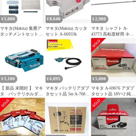
5,000
8,640
2,980
¥
¥
¥
マキタ(Makita) 集塵ア
マキタ(Makita) カッタ
マキタ シャフト A-
タッチメントセット品
セット A-66933k
43773 高粘度材用 ネジ
196860-7
込み式 M12 カクハン機
用 makita 正規品 純正品
撹拌機 撹拌 かくはん機
かくはん アクセサリ ア
タッチメント 部品 交換
5,180
6,095
5,000
¥
¥
¥
【 新品 未開封 】 マキ
マキタ バッテリアダプ
マキタ A-69076 アダプ
タ バッテリホルダ
タセット品 5m A-76831
タセット品 18V×2 純正
A A-72154 未使用 送
適用モデル：UP180D
品
料無料