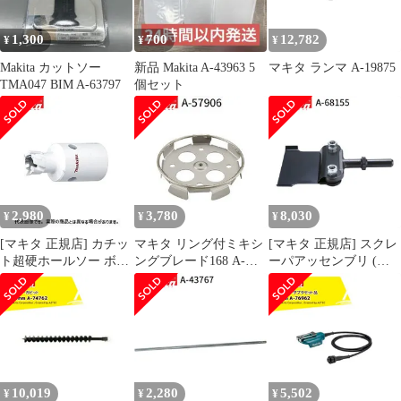
1,300
700
12,782
¥
¥
¥
Makita カットソー
新品 Makita A-43963 5
マキタ ランマ A-19875
TMA047 BIM A-63797
個セット
2,980
3,780
8,030
¥
¥
¥
[マキタ 正規店] カチッ
マキタ リング付ミキシ
[マキタ 正規店] スクレ
ト超硬ホールソー ボデ
ングブレード168 A-
ーパアッセンブリ (六
ィのみ 片刃仕様 A-
57906 低粘土材用
角シャンク) A-68155 ス
36996(14mm) A-
makita 正規品 純正品 撹
クレーパー
37007(15mm) A-
拌機 撹拌 かくはん機
37013(16mm) A-
かくはん 刃 ブレード
37029(17mm) A-
アクセサリ アタッチメ
37035(18mm) A-
ント 部品 交換
37041(19mm) A-
10,019
2,280
5,502
¥
¥
¥
37057(20mm)