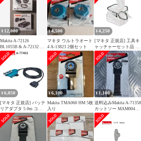
12,000
4,500
4,250
¥
¥
¥
Makita A-72126
マキタ ウルトラオート
[マキタ 正規店] 工具キ
BL1055B & A-72132 セ
4 A-13823 2個セット
ャッチャーセット品 A-
ット
70851
6,050
6,100
1,100
¥
¥
¥
[マキタ 正規店] バッテ
Makita TMA060 HM 5枚
送料込みMakita A-71358
リアダプタ 5.0m コネ
入り
カットソー MAM004
クタ式 A-77403 makita
SK一枚
純正 パーツ 部品 正規
品 おすすめ 便利