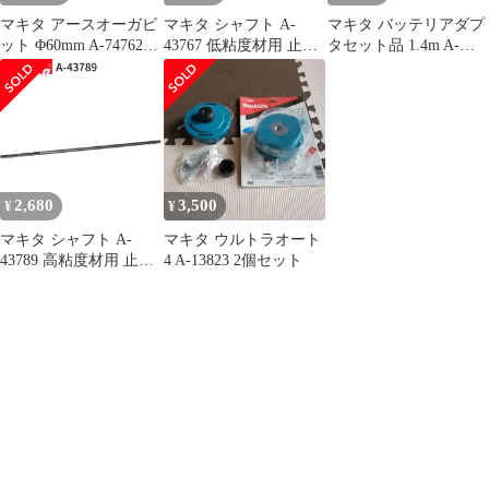
マキタ アースオーガビ
マキタ シャフト A-
マキタ バッテリアダプ
ット Φ60mm A-74762
43767 低粘度材用 止め
タセット品 1.4m A-
ビット用品標準付属
ネジ式 M12 カクハン機
76962 適用モデル：
用 makita 正規品 純正品
UP180D
撹拌機 撹拌 かくはん機
かくはん アクセサリ ア
タッチメント 部品 交換
2,680
3,500
¥
¥
マキタ シャフト A-
マキタ ウルトラオート
43789 高粘度材用 止め
4 A-13823 2個セット
ネジ式 M12 カクハン機
用 makita 正規品 純正品
撹拌機 撹拌 かくはん機
かくはん アクセサリ ア
タッチメント 部品 交換