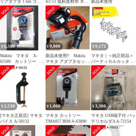
リアダプタ 1.6m コネ
43751 低粘度材用 ネジ
新品未使用
クタ式 A-77394 makita
込み式 M12 カクハン機
純正 パーツ 部品 正規
用 makita 正規品 純正品
品 おすすめ 便利
撹拌機 撹拌 かくはん機
かくはん アクセサリ ア
タッチメント 部品 交換
6,500
9,000
9,172
¥
¥
¥
Makita マキタ A-
新品未使用‼ Makita
マキタ｜＜純正部品＞
65589 カットソー
マキタ アダプタセット
バーティカルカッタ A-
TMA061HM
品 A-69076 18V×2
76249
2,530
1,000
3,300
¥
¥
¥
[マキタ正規店] マキタ
マキタ カットソー
マキタ USB端子付 バッ
バイス A-58132
TMA057 BIM A-63890
テリホルダA A-72154