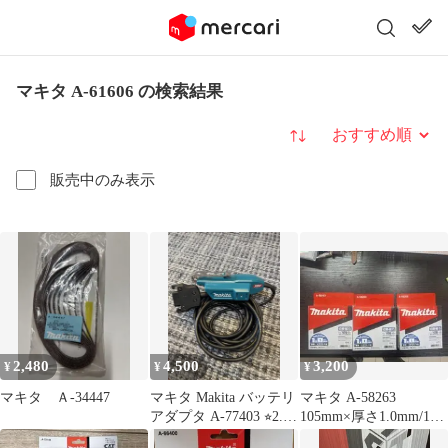
マキタ A-61606 の検索結果
並び替え
販売中のみ表示
2,480
4,500
3,200
¥
¥
¥
マキタ Ａ-34447
マキタ Makita バッテリ
マキタ A-58263
アダプタ A-77403 ⭐︎2.3
105mm×厚さ1.0mm/10
回使用⭐︎
枚入 3セット