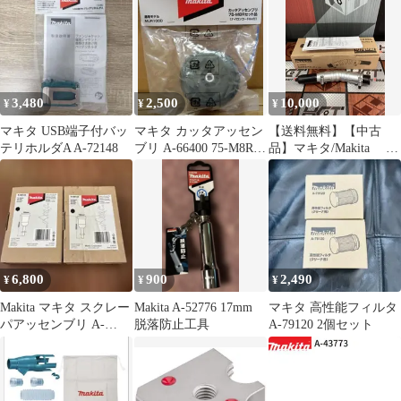
3,480
2,500
10,000
¥
¥
¥
マキタ USB端子付バッ
マキタ カッタアッセン
【送料無料】【中古
テリホルダA A-72148
ブリ A-66400 75-M8Rセ
品】マキタ/Makita A-
ット品 MUR100D
75079 角度変更アタ
ッチメント【ハンズク
ラフト島根出雲】
6,800
900
2,490
¥
¥
¥
Makita マキタ スクレー
Makita A-52776 17mm
マキタ 高性能フィルタ
パアッセンブリ A-
脱落防止工具
A-79120 2個セット
68155 2個セット