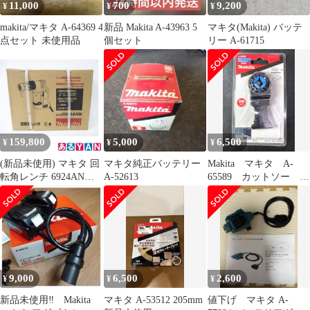
11,000
700
9,200
¥
¥
¥
makita/マキタ A-64369 4
新品 Makita A-43963 5
マキタ(Makita) バッテ
点セット 未使用品
個セット
リー A-61715
159,800
5,000
6,500
¥
¥
¥
(新品未使用) マキタ 回
マキタ純正バッテリー
Makita マキタ A-
転角レンチ 6924ANW
A-52613
65589 カットソー
0088381607216
TMA061HM
9,000
6,500
2,600
¥
¥
¥
新品未使用‼ Makita
マキタ A-53512 205mm
値下げ マキタ A-