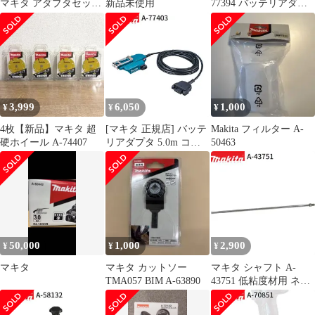
マキタ アダプタセット
新品未使用
77394 バッテリアダプ
品 A-69076 18V×2
タ 1.6m
3,999
6,050
1,000
¥
¥
¥
4枚【新品】マキタ 超
[マキタ 正規店] バッテ
Makita フィルター A-
硬ホイール A-74407
リアダプタ 5.0m コネ
50463
クタ式 A-77403 makita
純正 パーツ 部品 正規
品 おすすめ 便利
50,000
1,000
2,900
¥
¥
¥
マキタ
マキタ カットソー
マキタ シャフト A-
TMA057 BIM A-63890
43751 低粘度材用 ネジ
込み式 M12 カクハン機
用 makita 正規品 純正品