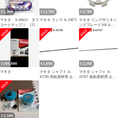
2,300
12,782
3,780
¥
¥
¥
マキタ A-60012 タフ
マキタ ランマ A-19875
マキタ リング付ミキシ
コートチップソ 125-
ングブレード168 A-
55
57906 低粘土材用
makita 正規品 純正品 撹
拌機 撹拌 かくはん機
かくはん 刃 ブレード
アクセサリ アタッチメ
ント 部品 交換
106,000
2,680
2,280
¥
¥
¥
マキタ
マキタ シャフト A-
マキタ シャフト A-
43789 高粘度材用 止め
43767 低粘度材用 止め
ネジ式 M12 カクハン機
ネジ式 M12 カクハン機
用 makita 正規品 純正品
用 makita 正規品 純正品
撹拌機 撹拌 かくはん機
撹拌機 撹拌 かくはん機
かくはん アクセサリ ア
かくはん アクセサリ ア
タッチメント 部品 交換
タッチメント 部品 交換
3,500
¥