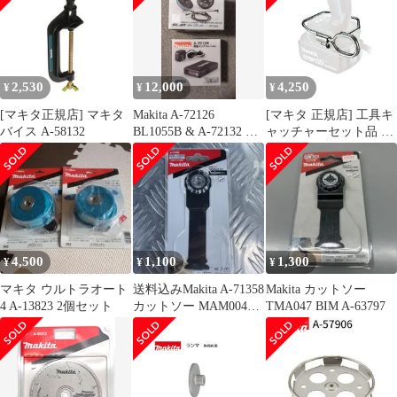
撹拌機 撹拌 かくはん機
かくはん アクセサリ ア
タッチメント 部品 交換
2,530
12,000
4,250
¥
¥
¥
[マキタ正規店] マキタ
Makita A-72126
[マキタ 正規店] 工具キ
バイス A-58132
BL1055B & A-72132 セ
ャッチャーセット品 A-
ット
70851
4,500
1,100
1,300
¥
¥
¥
マキタ ウルトラオート
送料込みMakita A-71358
Makita カットソー
4 A-13823 2個セット
カットソー MAM004
TMA047 BIM A-63797
SK一枚