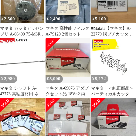
2,500
2,490
5,100
¥
¥
¥
マキタ カッタアッセン
マキタ 高性能フィルタ
■Makita【マキタ】A-
ブリ A-66400 75-M8Rセ
A-79120 2個セット
22779 胴ブチカッタ
ット品 MUR100D
A25-3073、A25-3074
2,980
5,000
9,172
¥
¥
¥
マキタ シャフト A-
マキタ A-69076 アダプ
マキタ｜＜純正部品＞
43773 高粘度材用 ネジ
タセット品 18V×2 純正
バーティカルカッタ A-
込み式 M12 カクハン機
品
76249
用 makita 正規品 純正品
撹拌機 撹拌 かくはん機
かくはん アクセサリ ア
タッチメント 部品 交換