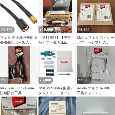
6,373
10,000
6,800
¥
¥
¥
マキタ 高圧洗浄機用 延
【送料無料】【中古
Makita マキタ スクレー
長用高圧ホース A-
品】マキタ/Makita A-
パアッセンブリ A-
61628 1
75079 角度変更アタ
68155 2個セット
ッチメント【ハンズク
ラフト島根出雲】
900
5,000
3,500
¥
¥
¥
Makita A-52776 17mm
マキタ(Makita) 集塵ア
makita マキタ A-70079
脱落防止工具
タッチメントセット品
工具キャッチャー
196860-7