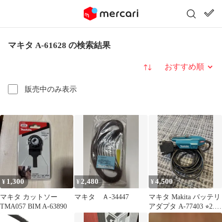
マキタ A-61628 の検索結果
並び替え
販売中のみ表示
1,300
2,480
4,500
¥
¥
¥
マキタ カットソー
マキタ Ａ-34447
マキタ Makita バッテリ
TMA057 BIM A-63890
アダプタ A-77403 ⭐︎2.3
回使用⭐︎