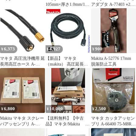
105mm×厚さ1.0mm/10
アダプタ A-77403 ⭐︎2.3
枚入 3セット
回使用⭐︎
6,373
4,927
900
¥
¥
¥
マキタ 高圧洗浄機用 延
【新品】 マキタ
Makita A-52776 17mm
長用高圧ホース A-
（makita） 高圧延長ホ
脱落防止工具
61628 1
ース 5ｍ
MHW001G/080D/0810/0
820用 A-61628 掃除 ア
クセサリー 高圧洗浄機
オプション
6,800
10,000
2,500
¥
¥
¥
Makita マキタ スクレー
【送料無料】【中古
マキタ カッタアッセン
パアッセンブリ A-
品】マキタ/Makita A-
ブリ A-66400 75-M8Rセ
68155 2個セット
75079 角度変更アタ
ット品 MUR100D
ッチメント【ハンズク