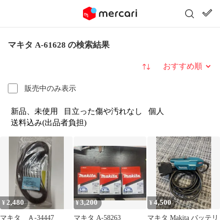
マキタ A-61628 の検索結果
並び替え
販売中のみ表示
新品、未使用
目立った傷や汚れなし
個人
送料込み(出品者負担)
2,480
3,200
4,500
¥
¥
¥
マキタ Ａ-34447
マキタ A-58263
マキタ Makita バッテリ