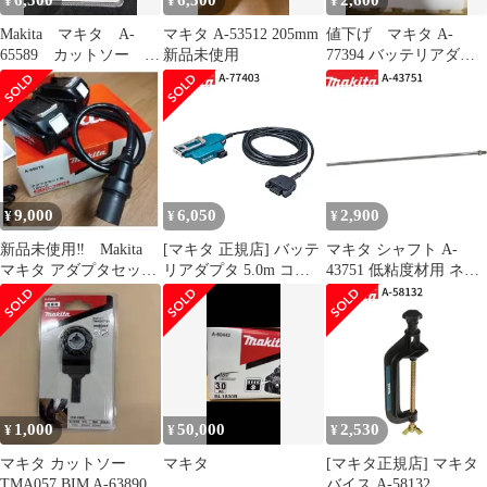
6,500
6,500
2,600
¥
¥
¥
Makita マキタ A-
マキタ A-53512 205mm
値下げ マキタ A-
65589 カットソー
新品未使用
77394 バッテリアダプ
TMA061HM
タ 1.6m
9,000
6,050
2,900
¥
¥
¥
新品未使用‼ Makita
[マキタ 正規店] バッテ
マキタ シャフト A-
マキタ アダプタセット
リアダプタ 5.0m コネ
43751 低粘度材用 ネジ
品 A-69076 18V×2
クタ式 A-77403 makita
込み式 M12 カクハン機
純正 パーツ 部品 正規
用 makita 正規品 純正品
品 おすすめ 便利
撹拌機 撹拌 かくはん機
かくはん アクセサリ ア
タッチメント 部品 交換
1,000
50,000
2,530
¥
¥
¥
マキタ カットソー
マキタ
[マキタ正規店] マキタ
TMA057 BIM A-63890
バイス A-58132