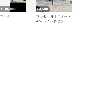
37035(18mm) A-
37041(19mm) A-
106,000
4,500
¥
¥
37057(20mm)
マキタ
マキタ ウルトラオート
4 A-13823 2個セット