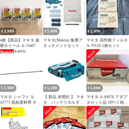
ラフト島根出雲】
3,999
5,000
2,490
¥
¥
¥
4枚【新品】マキタ 超
マキタ(Makita) 集塵ア
マキタ 高性能フィルタ
硬ホイール A-74407
タッチメントセット品
A-79120 2個セット
196860-7
2,980
5,180
5,000
¥
¥
¥
マキタ シャフト A-
【 新品 未開封 】 マキ
マキタ A-69076 アダプ
43773 高粘度材用 ネジ
タ バッテリホルダ
タセット品 18V×2 純正
込み式 M12 カクハン機
A A-72154 未使用 送
品
用 makita 正規品 純正品
料無料
撹拌機 撹拌 かくはん機
かくはん アクセサリ ア