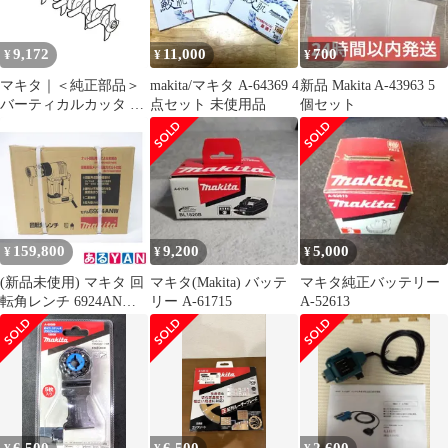
タッチメント 部品 交換
9,172
11,000
700
¥
¥
¥
マキタ｜＜純正部品＞
makita/マキタ A-64369 4
新品 Makita A-43963 5
バーティカルカッタ A-
点セット 未使用品
個セット
76249
159,800
9,200
5,000
¥
¥
¥
(新品未使用) マキタ 回
マキタ(Makita) バッテ
マキタ純正バッテリー
転角レンチ 6924ANW
リー A-61715
A-52613
0088381607216