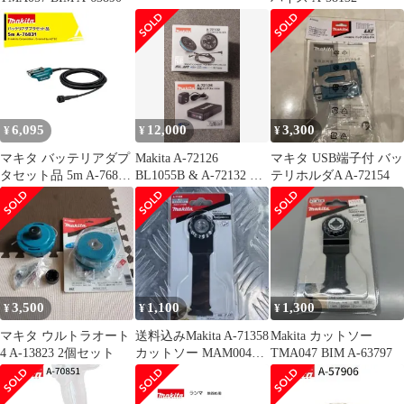
6,095
12,000
3,300
¥
¥
¥
マキタ バッテリアダプ
Makita A-72126
マキタ USB端子付 バッ
タセット品 5m A-76831
BL1055B & A-72132 セ
テリホルダA A-72154
適用モデル：UP180D
ット
3,500
1,100
1,300
¥
¥
¥
マキタ ウルトラオート
送料込みMakita A-71358
Makita カットソー
4 A-13823 2個セット
カットソー MAM004
TMA047 BIM A-63797
SK一枚