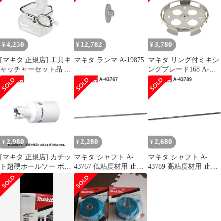
4,250
12,782
3,780
¥
¥
¥
[マキタ 正規店] 工具キ
マキタ ランマ A-19875
マキタ リング付ミキシ
ャッチャーセット品 A-
ングブレード168 A-
70851
57906 低粘土材用
makita 正規品 純正品 撹
拌機 撹拌 かくはん機
かくはん 刃 ブレード
アクセサリ アタッチメ
ント 部品 交換
2,980
2,280
2,680
¥
¥
¥
[マキタ 正規店] カチッ
マキタ シャフト A-
マキタ シャフト A-
ト超硬ホールソー ボデ
43767 低粘度材用 止め
43789 高粘度材用 止め
ィのみ 片刃仕様 A-
ネジ式 M12 カクハン機
ネジ式 M12 カクハン機
36996(14mm) A-
用 makita 正規品 純正品
用 makita 正規品 純正品
37007(15mm) A-
撹拌機 撹拌 かくはん機
撹拌機 撹拌 かくはん機
37013(16mm) A-
かくはん アクセサリ ア
かくはん アクセサリ ア
37029(17mm) A-
タッチメント 部品 交換
タッチメント 部品 交換