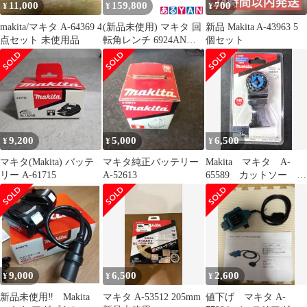
11,000
159,800
700
¥
¥
¥
makita/マキタ A-64369 4
(新品未使用) マキタ 回
新品 Makita A-43963 5
点セット 未使用品
転角レンチ 6924ANW
個セット
0088381607216
9,200
5,000
6,500
¥
¥
¥
マキタ(Makita) バッテ
マキタ純正バッテリー
Makita マキタ A-
リー A-61715
A-52613
65589 カットソー
TMA061HM
9,000
6,500
2,600
¥
¥
¥
新品未使用‼ Makita
マキタ A-53512 205mm
値下げ マキタ A-