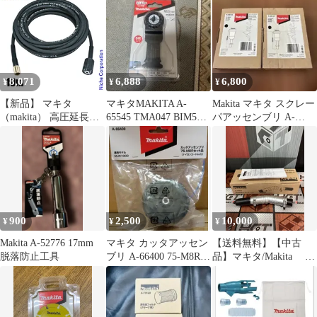
8,071
6,888
6,800
¥
¥
¥
【新品】 マキタ
マキタMAKITA A-
Makita マキタ スクレー
（makita） 高圧延長ホ
65545 TMA047 BIM5枚
パアッセンブリ A-
ース 10ｍ
入
68155 2個セット
MHW001G/080D/0810/0
820用 A-61634 掃除 ア
クセサリー 高圧洗浄機
オプション
900
2,500
10,000
¥
¥
¥
Makita A-52776 17mm
マキタ カッタアッセン
【送料無料】【中古
脱落防止工具
ブリ A-66400 75-M8Rセ
品】マキタ/Makita A-
ット品 MUR100D
75079 角度変更アタ
ッチメント【ハンズク
ラフト島根出雲】