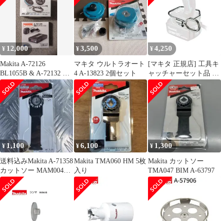
12,000
3,500
4,250
¥
¥
¥
Makita A-72126
マキタ ウルトラオート
[マキタ 正規店] 工具キ
BL1055B & A-72132 セ
4 A-13823 2個セット
ャッチャーセット品 A-
ット
70851
1,100
6,100
1,300
¥
¥
¥
送料込みMakita A-71358
Makita TMA060 HM 5枚
Makita カットソー
カットソー MAM004
入り
TMA047 BIM A-63797
SK一枚