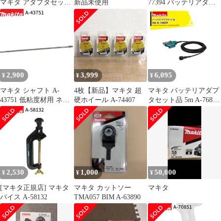
マキタ アダプタセット
新品未使用
77394 バッテリアダプ
品 A-69076 18V×2
タ 1.6m
2,900
3,999
6,095
¥
¥
¥
マキタ シャフト A-
4枚【新品】マキタ 超
マキタ バッテリアダプ
43751 低粘度材用 ネジ
硬ホイール A-74407
タセット品 5m A-76831
込み式 M12 カクハン機
適用モデル：UP180D
用 makita 正規品 純正品
撹拌機 撹拌 かくはん機
かくはん アクセサリ ア
タッチメント 部品 交換
2,530
1,000
50,000
¥
¥
¥
[マキタ正規店] マキタ
マキタ カットソー
マキタ
バイス A-58132
TMA057 BIM A-63890