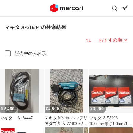
マキタ A-61634 の検索結果
並び替え
販売中のみ表示
2,480
4,500
3,200
¥
¥
¥
マキタ Ａ-34447
マキタ Makita バッテリ
マキタ A-58263
アダプタ A-77403 ⭐︎2.3
105mm×厚さ1.0mm/10
回使用⭐︎
枚入 3セット