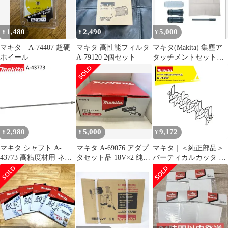
1,480
2,490
5,000
¥
¥
¥
マキタ A-74407 超硬
マキタ 高性能フィルタ
マキタ(Makita) 集塵ア
ホイール
A-79120 2個セット
タッチメントセット品
196860-7
2,980
5,000
9,172
¥
¥
¥
マキタ シャフト A-
マキタ A-69076 アダプ
マキタ｜＜純正部品＞
43773 高粘度材用 ネジ
タセット品 18V×2 純正
バーティカルカッタ A-
込み式 M12 カクハン機
品
76249
用 makita 正規品 純正品
撹拌機 撹拌 かくはん機
かくはん アクセサリ ア
タッチメント 部品 交換