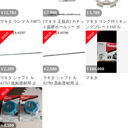
12,782
2,980
3,780
¥
¥
¥
マキタ ランマ A-19875
[マキタ 正規店] カチッ
マキタ リング付ミキシ
ト超硬ホールソー ボデ
ングブレード168 A-
ィのみ 片刃仕様 A-
57906 低粘土材用
36996(14mm) A-
makita 正規品 純正品 撹
37007(15mm) A-
拌機 撹拌 かくはん機
37013(16mm) A-
かくはん 刃 ブレード
37029(17mm) A-
アクセサリ アタッチメ
37035(18mm) A-
ント 部品 交換
37041(19mm) A-
2,280
2,680
106,000
¥
¥
¥
37057(20mm)
マキタ シャフト A-
マキタ シャフト A-
マキタ
43767 低粘度材用 止め
43789 高粘度材用 止め
ネジ式 M12 カクハン機
ネジ式 M12 カクハン機
用 makita 正規品 純正品
用 makita 正規品 純正品
撹拌機 撹拌 かくはん機
撹拌機 撹拌 かくはん機
かくはん アクセサリ ア
かくはん アクセサリ ア
タッチメント 部品 交換
タッチメント 部品 交換
4,500
¥