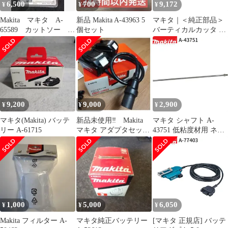
6,500
700
9,172
¥
¥
¥
Makita マキタ A-
新品 Makita A-43963 5
マキタ｜＜純正部品＞
65589 カットソー
個セット
バーティカルカッタ A-
TMA061HM
76249
9,200
9,000
2,900
¥
¥
¥
マキタ(Makita) バッテ
新品未使用‼ Makita
マキタ シャフト A-
リー A-61715
マキタ アダプタセット
43751 低粘度材用 ネジ
品 A-69076 18V×2
込み式 M12 カクハン機
用 makita 正規品 純正品
撹拌機 撹拌 かくはん機
かくはん アクセサリ ア
タッチメント 部品 交換
1,000
5,000
6,050
¥
¥
¥
Makita フィルター A-
マキタ純正バッテリー
[マキタ 正規店] バッテ