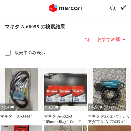
マキタ A-66955 の検索結果
並び替え
販売中のみ表示
2,480
3,200
4,500
¥
¥
¥
マキタ Ａ-34447
マキタ A-58263
マキタ Makita バッテリ
105mm×厚さ1.0mm/10
アダプタ A-77403 ⭐︎2.3
枚入 3セット
回使用⭐︎