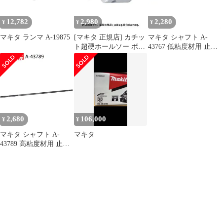
ント 部品 交換
12,782
2,980
2,280
¥
¥
¥
マキタ ランマ A-19875
[マキタ 正規店] カチッ
マキタ シャフト A-
ト超硬ホールソー ボデ
43767 低粘度材用 止め
ィのみ 片刃仕様 A-
ネジ式 M12 カクハン機
36996(14mm) A-
用 makita 正規品 純正品
37007(15mm) A-
撹拌機 撹拌 かくはん機
37013(16mm) A-
かくはん アクセサリ ア
37029(17mm) A-
タッチメント 部品 交換
37035(18mm) A-
37041(19mm) A-
2,680
106,000
¥
¥
37057(20mm)
マキタ シャフト A-
マキタ
43789 高粘度材用 止め
ネジ式 M12 カクハン機
用 makita 正規品 純正品
撹拌機 撹拌 かくはん機
かくはん アクセサリ ア
タッチメント 部品 交換