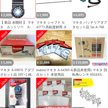
2,096
2,980
6,095
¥
¥
¥
【 新品 未開封 】 マキ
マキタ シャフト A-
マキタ バッテリアダプ
タ カットソー A-
43773 高粘度材用 ネジ
タセット品 5m A-76831
63909 未使用 送料無料
込み式 M12 カクハン機
適用モデル：UP180D
用 makita 正規品 純正品
撹拌機 撹拌 かくはん機
かくはん アクセサリ ア
タッチメント 部品 交換
5,000
11,000
159,800
¥
¥
¥
マキタ A-69076 アダプ
makita/マキタ A-64369 4
(新品未使用) マキタ 回
タセット品 18V×2 純正
点セット 未使用品
転角レンチ 6924ANW
品
0088381607216