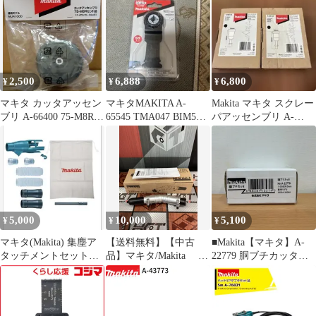
2,500
6,888
6,800
¥
¥
¥
マキタ カッタアッセン
マキタMAKITA A-
Makita マキタ スクレー
ブリ A-66400 75-M8Rセ
65545 TMA047 BIM5枚
パアッセンブリ A-
ット品 MUR100D
入
68155 2個セット
5,000
10,000
5,100
¥
¥
¥
マキタ(Makita) 集塵ア
【送料無料】【中古
■Makita【マキタ】A-
タッチメントセット品
品】マキタ/Makita A-
22779 胴ブチカッタ
196860-7
75079 角度変更アタ
A25-3073、A25-3074
ッチメント【ハンズク
ラフト島根出雲】