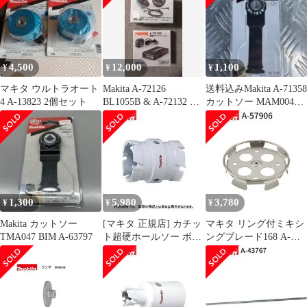
4,500
12,000
1,100
¥
¥
¥
マキタ ウルトラオート
Makita A-72126
送料込みMakita A-71358
4 A-13823 2個セット
BL1055B & A-72132 セ
カットソー MAM004
ット
SK一枚
1,300
5,980
3,780
¥
¥
¥
Makita カットソー
[マキタ 正規店] カチッ
マキタ リング付ミキシ
TMA047 BIM A-63797
ト超硬ホールソー ボデ
ングブレード168 A-
ィのみ 両刃仕様 A-
57906 低粘土材用
37384(53mm) A-
makita 正規品 純正品 撹
37390(54mm) A-
拌機 撹拌 かくはん機
37409(55mm)
かくはん 刃 ブレード
アクセサリ アタッチメ