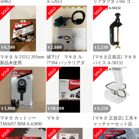
50463
A-52613
リアダプタ 5.0m コネ
クタ式 A-77403 makita
純正 パーツ 部品 正規
品 おすすめ 便利
6,500
2,600
2,530
¥
¥
¥
マキタ A-53512 205mm
値下げ マキタ A-
[マキタ正規店] マキタ
新品未使用
77394 バッテリアダプ
バイス A-58132
タ 1.6m
1,000
50,000
4,250
¥
¥
¥
マキタ カットソー
マキタ
[マキタ 正規店] 工具キ
TMA057 BIM A-63890
ャッチャーセット品 A-
70851