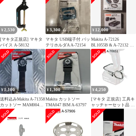
撹拌機 撹拌 かくはん機
かくはん アクセサリ ア
タッチメント 部品 交換
2,530
3,300
12,000
¥
¥
¥
[マキタ正規店] マキタ
マキタ USB端子付 バッ
Makita A-72126
バイス A-58132
テリホルダA A-72154
BL1055B & A-72132 セ
ット
1,100
1,300
4,250
¥
¥
¥
送料込みMakita A-71358
Makita カットソー
[マキタ 正規店] 工具キ
カットソー MAM004
TMA047 BIM A-63797
ャッチャーセット品 A-
SK一枚
70851