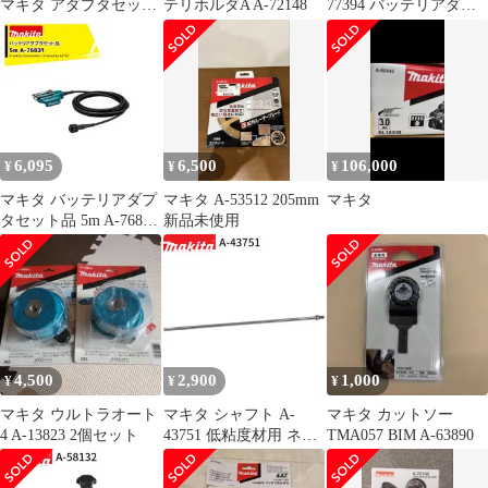
マキタ アダプタセット
テリホルダA A-72148
77394 バッテリアダプ
品 A-69076 18V×2
タ 1.6m
6,095
6,500
106,000
¥
¥
¥
マキタ バッテリアダプ
マキタ A-53512 205mm
マキタ
タセット品 5m A-76831
新品未使用
適用モデル：UP180D
4,500
2,900
1,000
¥
¥
¥
マキタ ウルトラオート
マキタ シャフト A-
マキタ カットソー
4 A-13823 2個セット
43751 低粘度材用 ネジ
TMA057 BIM A-63890
込み式 M12 カクハン機
用 makita 正規品 純正品