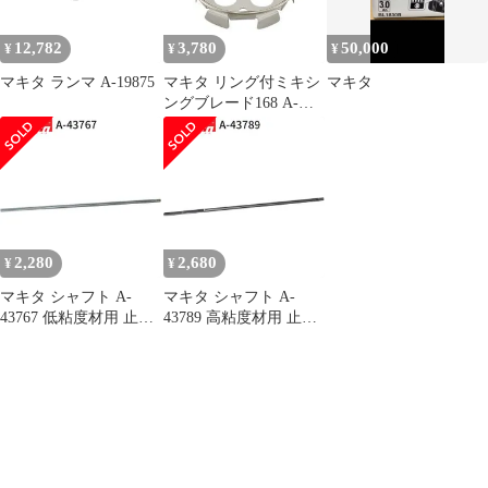
12,782
3,780
50,000
¥
¥
¥
マキタ ランマ A-19875
マキタ リング付ミキシ
マキタ
ングブレード168 A-
57906 低粘土材用
makita 正規品 純正品 撹
拌機 撹拌 かくはん機
かくはん 刃 ブレード
アクセサリ アタッチメ
ント 部品 交換
2,280
2,680
¥
¥
マキタ シャフト A-
マキタ シャフト A-
43767 低粘度材用 止め
43789 高粘度材用 止め
ネジ式 M12 カクハン機
ネジ式 M12 カクハン機
用 makita 正規品 純正品
用 makita 正規品 純正品
撹拌機 撹拌 かくはん機
撹拌機 撹拌 かくはん機
かくはん アクセサリ ア
かくはん アクセサリ ア
タッチメント 部品 交換
タッチメント 部品 交換