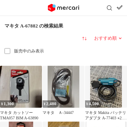
マキタ A-67882 の検索結果
並び替え
販売中のみ表示
1,300
2,480
4,500
¥
¥
¥
マキタ カットソー
マキタ Ａ-34447
マキタ Makita バッテリ
TMA057 BIM A-63890
アダプタ A-77403 ⭐︎2.3
回使用⭐︎