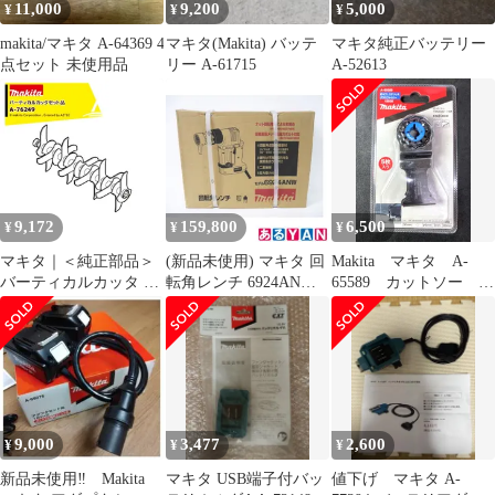
11,000
9,200
5,000
¥
¥
¥
makita/マキタ A-64369 4
マキタ(Makita) バッテ
マキタ純正バッテリー
点セット 未使用品
リー A-61715
A-52613
9,172
159,800
6,500
¥
¥
¥
マキタ｜＜純正部品＞
(新品未使用) マキタ 回
Makita マキタ A-
バーティカルカッタ A-
転角レンチ 6924ANW
65589 カットソー
76249
0088381607216
TMA061HM
9,000
3,477
2,600
¥
¥
¥
新品未使用‼ Makita
マキタ USB端子付バッ
値下げ マキタ A-