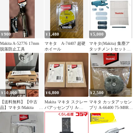
900
1,480
5,000
¥
¥
¥
Makita A-52776 17mm
マキタ A-74407 超硬
マキタ(Makita) 集塵ア
脱落防止工具
ホイール
タッチメントセット品
196860-7
10,000
6,800
2,500
¥
¥
¥
【送料無料】【中古
Makita マキタ スクレー
マキタ カッタアッセン
品】マキタ/Makita A-
パアッセンブリ A-
ブリ A-66400 75-M8Rセ
75079 角度変更アタ
68155 2個セット
ット品 MUR100D
ッチメント【ハンズク
ラフト島根出雲】