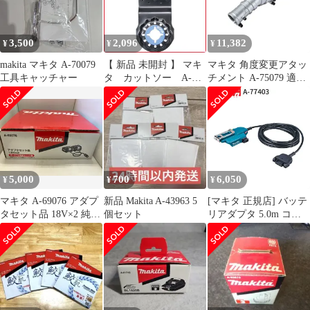
3,500
2,096
11,382
¥
¥
¥
makita マキタ A-70079
【 新品 未開封 】 マキ
マキタ 角度変更アタッ
工具キャッチャー
タ カットソー A-
チメント A-75079 適合
63909 未使用 送料無料
機種MUA002GZ /
MUA251DZ
5,000
700
6,050
¥
¥
¥
マキタ A-69076 アダプ
新品 Makita A-43963 5
[マキタ 正規店] バッテ
タセット品 18V×2 純正
個セット
リアダプタ 5.0m コネ
品
クタ式 A-77403 makita
純正 パーツ 部品 正規
品 おすすめ 便利