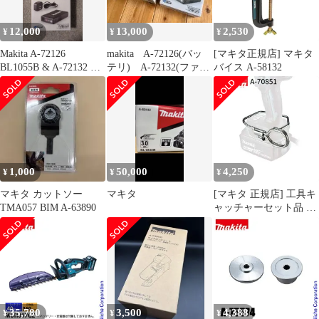
12,000
13,000
2,530
¥
¥
¥
Makita A-72126
makita A-72126(バッ
[マキタ正規店] マキタ
BL1055B & A-72132 セ
テリ) A-72132(ファ
バイス A-58132
ット
ン) セット
1,000
50,000
4,250
¥
¥
¥
マキタ カットソー
マキタ
[マキタ 正規店] 工具キ
TMA057 BIM A-63890
ャッチャーセット品 A-
70851
35,780
3,500
4,388
¥
¥
¥