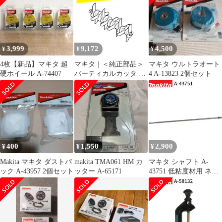
機 刈払い機 アクセサリ
ー
3,999
9,172
4,500
¥
¥
¥
4枚【新品】マキタ 超
マキタ｜＜純正部品＞
マキタ ウルトラオート
硬ホイール A-74407
バーティカルカッタ A-
4 A-13823 2個セット
76249
400
1,550
2,900
¥
¥
¥
Makita マキタ ダストパ
makita TMA061 HM カ
マキタ シャフト A-
ック A-43957 2個セット
ッター A-65171
43751 低粘度材用 ネジ
込み式 M12 カクハン機
用 makita 正規品 純正品
撹拌機 撹拌 かくはん機
かくはん アクセサリ ア
タッチメント 部品 交換