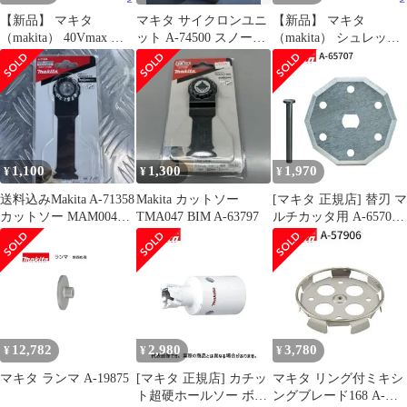
【新品】 マキタ
マキタ サイクロンユニ
【新品】 マキタ
（makita） 40Vmax 充
ット A-74500 スノーホ
（makita） シュレッダ
電式ヘッジトリマ
ワイト
ーブレード付属セット
360mm 両刃式 本体の
品 A-75574
み MUH017GZ ヘッジ
トリマ 充電式 バッテリ
ー式 ヘッジトリマ― 剪
定 垣根
1,100
1,300
1,970
¥
¥
¥
送料込みMakita A-71358
Makita カットソー
[マキタ 正規店] 替刃 マ
カットソー MAM004
TMA047 BIM A-63797
ルチカッタ用 A-65707
SK一枚
ロックピン付(刃物交換
用)
12,782
2,980
3,780
¥
¥
¥
マキタ ランマ A-19875
[マキタ 正規店] カチッ
マキタ リング付ミキシ
ト超硬ホールソー ボデ
ングブレード168 A-