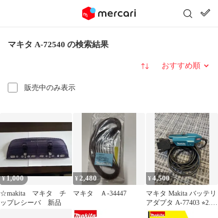
マキタ A-72540 の検索結果
並び替え
販売中のみ表示
1,000
2,480
4,500
¥
¥
¥
☆makita マキタ チ
マキタ Ａ-34447
マキタ Makita バッテリ
ップレシーバ 新品
アダプタ A-77403 ⭐︎2.3
回使用⭐︎