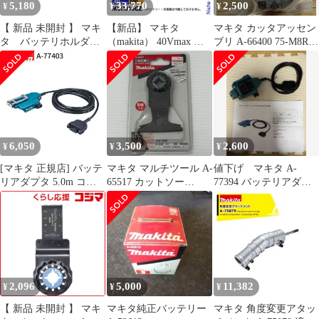
5,180
33,770
2,500
¥
¥
¥
【 新品 未開封 】 マキ
【新品】 マキタ
マキタ カッタアッセン
タ バッテリホルダ
（makita） 40Vmax 充
ブリ A-66400 75-M8Rセ
A A-72154 未使用 送
電式ヘッジトリマ
ット品 MUR100D
料無料
300mm 両刃式 本体の
み MUH016GZ ヘッジ
トリマ 充電式 バッテリ
ー式 ヘッジトリマ― 剪
定 垣根
6,050
3,500
2,600
¥
¥
¥
[マキタ 正規店] バッテ
マキタ マルチツール A-
値下げ マキタ A-
リアダプタ 5.0m コネ
65517 カットソー
77394 バッテリアダプ
クタ式 A-77403 makita
TMA055BIM 未開封品
タ 1.6m
純正 パーツ 部品 正規
smkogu096539
品 おすすめ 便利
2,096
5,000
11,382
¥
¥
¥
【 新品 未開封 】 マキ
マキタ純正バッテリー
マキタ 角度変更アタッ