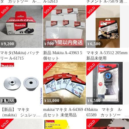
タ カットソー A-
A-52613
チメント A-75079 適合
63909 未使用 送料無料
機種MUA002GZ /
MUA251DZ
9,200
700
6,500
¥
¥
¥
マキタ(Makita) バッテ
新品 Makita A-43963 5
マキタ A-53512 205mm
リー A-61715
個セット
新品未使用
4,388
11,000
6,500
¥
¥
¥
【新品】 マキタ
makita/マキタ A-64369 4
Makita マキタ A-
（makita） シュレッダ
点セット 未使用品
65589 カットソー
ーブレード付属セット
TMA061HM
品 A-75225 草刈機 刈払