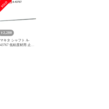
ィのみ 片刃仕様 A-
57906 低粘土材用
36996(14mm) A-
makita 正規品 純正品 撹
37007(15mm) A-
拌機 撹拌 かくはん機
37013(16mm) A-
かくはん 刃 ブレード
37029(17mm) A-
アクセサリ アタッチメ
37035(18mm) A-
ント 部品 交換
37041(19mm) A-
2,280
¥
37057(20mm)
マキタ シャフト A-
43767 低粘度材用 止め
ネジ式 M12 カクハン機
用 makita 正規品 純正品
撹拌機 撹拌 かくはん機
かくはん アクセサリ ア
タッチメント 部品 交換