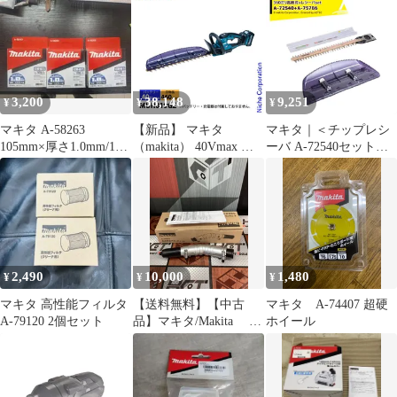
3,200
38,148
9,251
¥
¥
¥
マキタ A-58263
【新品】 マキタ
マキタ｜＜チップレシ
105mm×厚さ1.0mm/10
（makita） 40Vmax 充
ーバ A-72540セット品
枚入 3セット
電式ヘッジトリマ
＞生垣バリカンシリー
460mm 両刃式 本体の
ズ用 替刃 シャープアッ
み MUH019GZ ヘッジ
センブリ 360mm A-
トリマ 充電式 バッテリ
75786
ー式 ヘッジトリマ― 剪
定 垣根
2,490
10,000
1,480
¥
¥
¥
マキタ 高性能フィルタ
【送料無料】【中古
マキタ A-74407 超硬
A-79120 2個セット
品】マキタ/Makita A-
ホイール
75079 角度変更アタ
ッチメント【ハンズク
ラフト島根出雲】