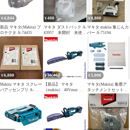
4,844
400
4,800
¥
¥
¥
新品 マキタ(Makita) プ
マキタ ダストパック A-
マキタ makita 集じんカ
ロテクタ A-74435
43957 未開封 未使
バー A-75194
用 掃除機
6,800
36,462
5,000
¥
¥
¥
Makita マキタ スクレー
【新品】 マキタ
マキタ(Makita) 集塵ア
パアッセンブリ A-
（makita） 40Vmax 充
タッチメントセット品
68155 2個セット
電式ヘッジトリマ
196860-7
400mm 両刃式 本体の
み MUH018GZ バッテ
リー式 バッテリ・充電
器別売り ヘッジトリマ
ー