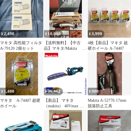
幅460mm 生垣替刃 A-
74706
2,490
10,000
3,999
¥
¥
¥
マキタ 高性能フィルタ
【送料無料】【中古
4枚【新品】マキタ 超
A-79120 2個セット
品】マキタ/Makita A-
硬ホイール A-74407
75079 角度変更アタ
ッチメント【ハンズク
ラフト島根出雲】
1,480
36,462
900
¥
¥
¥
マキタ A-74407 超硬
【新品】 マキタ
Makita A-52776 17mm
ホイール
（makita） 40Vmax 充
脱落防止工具
電式ヘッジトリマ
400mm 両刃式 本体の
み MUH018GZ バッテ
リー式 バッテリ・充電