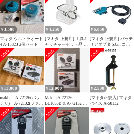
3,500
4,250
6,050
¥
¥
¥
マキタ ウルトラオート
[マキタ 正規店] 工具キ
[マキタ 正規店] バッテ
4 A-13823 2個セット
ャッチャーセット品 A-
リアダプタ 5.0m コネ
70851
クタ式 A-77403 makita
純正 パーツ 部品 正規
品 おすすめ 便利
13,000
12,000
2,530
¥
¥
¥
makita A-72126(バッ
Makita A-72126
[マキタ正規店] マキタ
テリ) A-72132(ファ
BL1055B & A-72132 セ
バイス A-58132
ン) セット
ット