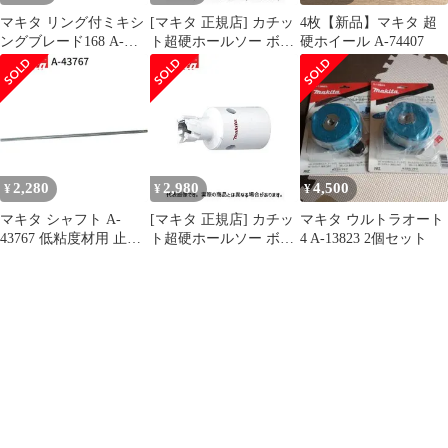
マキタ リング付ミキシ
[マキタ 正規店] カチッ
4枚【新品】マキタ 超
ングブレード168 A-
ト超硬ホールソー ボデ
硬ホイール A-74407
57906 低粘土材用
ィのみ 両刃仕様 A-
makita 正規品 純正品 撹
37063(21mm) A-
拌機 撹拌 かくはん機
37079(22mm) A-
かくはん 刃 ブレード
37085(23mm) A-
アクセサリ アタッチメ
37091(24mm) A-
ント 部品 交換
37100(25mm)
2,280
2,980
4,500
¥
¥
¥
マキタ シャフト A-
[マキタ 正規店] カチッ
マキタ ウルトラオート
43767 低粘度材用 止め
ト超硬ホールソー ボデ
4 A-13823 2個セット
ネジ式 M12 カクハン機
ィのみ 片刃仕様 A-
用 makita 正規品 純正品
36996(14mm) A-
撹拌機 撹拌 かくはん機
37007(15mm) A-
かくはん アクセサリ ア
37013(16mm) A-
タッチメント 部品 交換
37029(17mm) A-
37035(18mm) A-
37041(19mm) A-
37057(20mm)