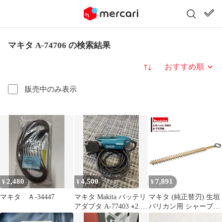
マキタ A-74706 の検索結果
並び替え
販売中のみ表示
2,480
4,500
7,891
¥
¥
¥
マキタ Ａ-34447
マキタ Makita バッテリ
マキタ (純正替刃) 生垣
アダプタ A-77403 ⭐︎2.3
バリカン用 シャーブレ
回使用⭐︎
ード 偏角拝み刃仕様 刃