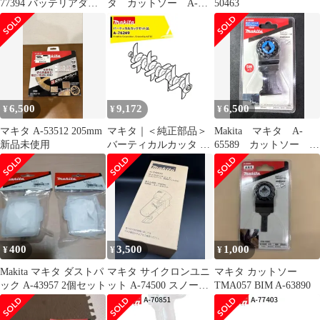
77394 バッテリアダプ
タ カットソー A-
50463
タ 1.6m
63909 未使用 送料無料
6,500
9,172
6,500
¥
¥
¥
マキタ A-53512 205mm
マキタ｜＜純正部品＞
Makita マキタ A-
新品未使用
バーティカルカッタ A-
65589 カットソー
76249
TMA061HM
400
3,500
1,000
¥
¥
¥
Makita マキタ ダストパ
マキタ サイクロンユニ
マキタ カットソー
ック A-43957 2個セット
ット A-74500 スノーホ
TMA057 BIM A-63890
ワイト