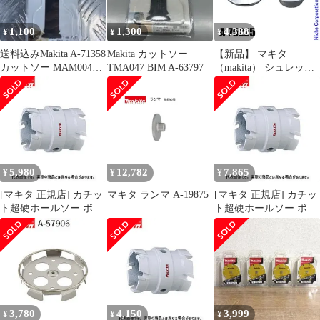
1,100
1,300
4,388
¥
¥
¥
送料込みMakita A-71358
Makita カットソー
【新品】 マキタ
カットソー MAM004
TMA047 BIM A-63797
（makita） シュレッダ
SK一枚
ーブレード付属セット
品 A-75225 草刈機 刈払
機 刈払い機 アクセサリ
ー
5,980
12,782
7,865
¥
¥
¥
[マキタ 正規店] カチッ
マキタ ランマ A-19875
[マキタ 正規店] カチッ
ト超硬ホールソー ボデ
ト超硬ホールソー ボデ
ィのみ 両刃仕様 A-
ィのみ 両刃仕様 A-
37384(53mm) A-
37312(46mm) A-
37390(54mm) A-
37328(47mm)
37409(55mm)
3,780
4,150
3,999
¥
¥
¥