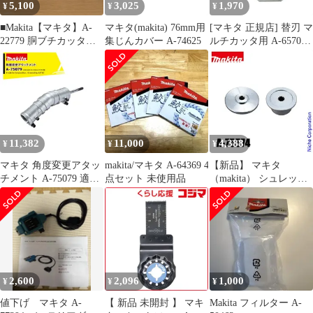
5,100
3,025
1,970
¥
¥
¥
■Makita【マキタ】A-
マキタ(makita) 76mm用
[マキタ 正規店] 替刃 マ
22779 胴ブチカッタ
集じんカバー A-74625
ルチカッタ用 A-65707
A25-3073、A25-3074
ロックピン付(刃物交換
用)
11,382
11,000
4,388
¥
¥
¥
マキタ 角度変更アタッ
makita/マキタ A-64369 4
【新品】 マキタ
チメント A-75079 適合
点セット 未使用品
（makita） シュレッダ
機種MUA002GZ /
ーブレード付属セット
MUA251DZ
品 A-75574
2,600
2,096
1,000
¥
¥
¥
値下げ マキタ A-
【 新品 未開封 】 マキ
Makita フィルター A-