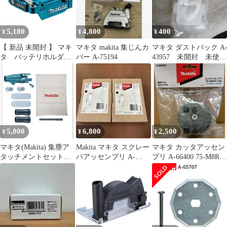
器別売り ヘッジトリマ
ー
5,180
4,800
400
¥
¥
¥
【 新品 未開封 】 マキ
マキタ makita 集じんカ
マキタ ダストパック A
タ バッテリホルダ
バー A-75194
43957 未開封 未使
A A-72154 未使用 送
用 掃除機
料無料
5,000
6,800
2,500
¥
¥
¥
マキタ(Makita) 集塵ア
Makita マキタ スクレー
マキタ カッタアッセン
タッチメントセット品
パアッセンブリ A-
ブリ A-66400 75-M8Rセ
196860-7
68155 2個セット
ット品 MUR100D